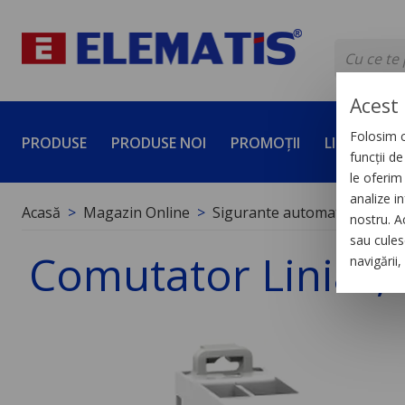
Acest 
Folosim c
PRODUSE
PRODUSE NOI
PROMOȚII
LICHIDĂRI 
funcții d
le oferim 
analize in
Acasă
Magazin Online
Sigurante automate
Cont
nostru. A
sau culese
Comutator Liniar, I
navigării