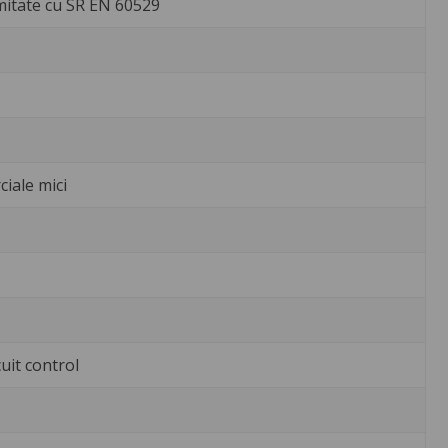
mitate cu SR EN 60529
ciale mici
cuit control