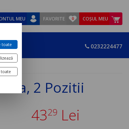
ONTUL MEU
FAVORITE
COȘUL MEU
 toate
0232224477
lizează
 toate
 Ca, 2 Pozitii
43
Lei
29