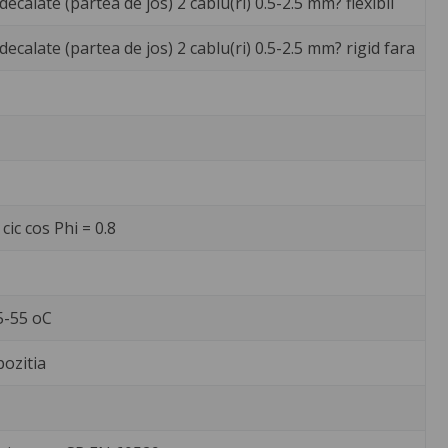
ecalate (partea de jos) 2 cablu(ri) 0.5-2.5 mm? flexibil
ecalate (partea de jos) 2 cablu(ri) 0.5-2.5 mm? rigid fara
ic cos Phi = 0.8
5-55 oC
ozitia