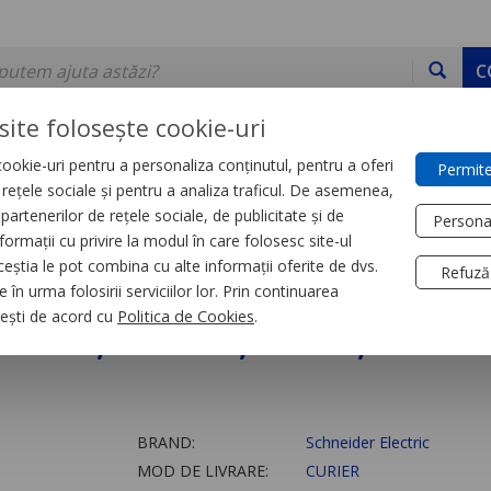
C
site folosește cookie-uri
ookie-uri pentru a personaliza conținutul, pentru a oferi
Permite
DE STOC
SERVICII
DEVINO PARTENER
CONTACT
e rețele sociale și pentru a analiza traficul. De asemenea,
partenerilor de rețele sociale, de publicitate și de
Persona
formații cu privire la modul în care folosesc site-ul
acte Auxiliare si Bobine declansare
ceștia le pot combina cu alte informații oferite de dvs.
Refuză
 în urma folosirii serviciilor lor. Prin continuarea
ssw, 1 I/D, 20A, 250 V
, ești de acord cu
Politica de Cookies
.
BRAND:
Schneider Electric
MOD DE LIVRARE:
CURIER