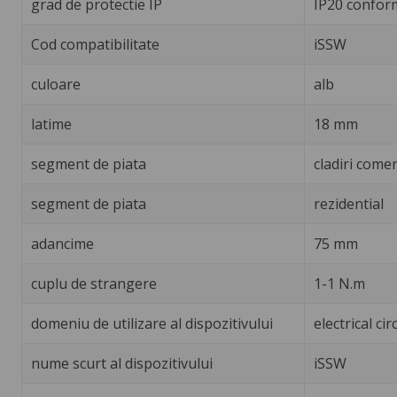
grad de protectie IP
IP20 confor
Cod compatibilitate
iSSW
culoare
alb
latime
18 mm
segment de piata
cladiri comer
segment de piata
rezidential
adancime
75 mm
cuplu de strangere
1-1 N.m
domeniu de utilizare al dispozitivului
electrical cir
nume scurt al dispozitivului
iSSW