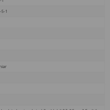
-1
-5-1
niar