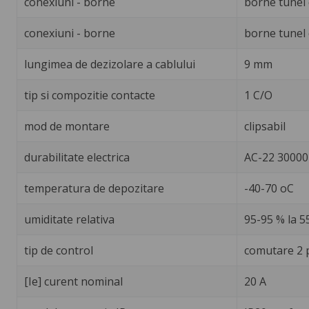
conexiuni - borne
borne tunel d
conexiuni - borne
borne tunel d
lungimea de dezizolare a cablului
9 mm
tip si compozitie contacte
1 C/O
mod de montare
clipsabil
durabilitate electrica
AC-22 30000 c
temperatura de depozitare
-40-70 oC
umiditate relativa
95-95 % la 5
tip de control
comutare 2 p
[Ie] curent nominal
20 A