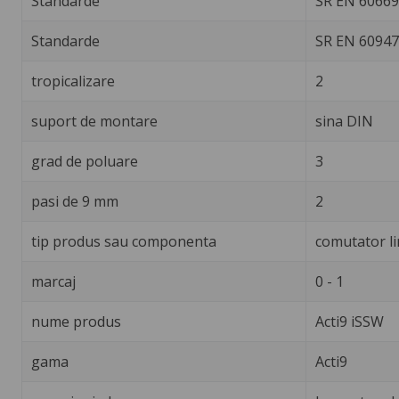
Standarde
SR EN 60669
Standarde
SR EN 60947
tropicalizare
2
suport de montare
sina DIN
grad de poluare
3
pasi de 9 mm
2
tip produs sau componenta
comutator li
marcaj
0 - 1
nume produs
Acti9 iSSW
gama
Acti9