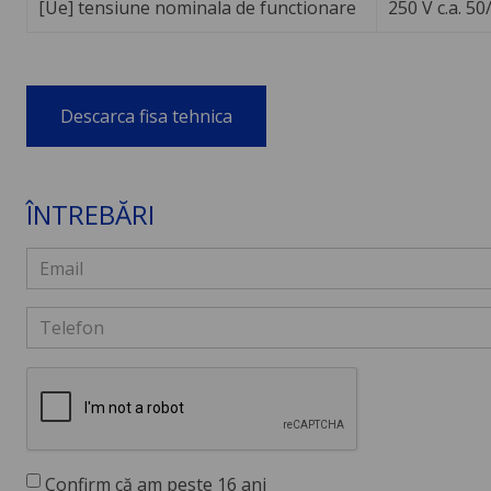
[Ue] tensiune nominala de functionare
250 V c.a. 50
Descarca fisa tehnica
ÎNTREBĂRI
Confirm că am peste 16 ani