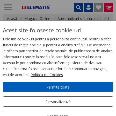
Acasă
Magazin Online
Automatizari si control industrial
Acest site folosește cookie-uri
< Relee
Folosim cookie-uri pentru a personaliza conținutul, pentru a oferi
funcții de rețele sociale și pentru a analiza traficul. De asemenea,
Convertor Analogic - 4 - 20 Ma -
le oferim partenerilor de rețele sociale, de publicitate și de analize
Pentru Zelio Analog
informații cu privire la modul în care folosesc site-ul nostru.
Aceștia le pot combina cu alte informații oferite de dvs. sau
culese în urma folosirii serviciilor lor. Prin continuarea navigării,
ești de acord cu
Politica de Cookies
.
Permite toate
Personalizează