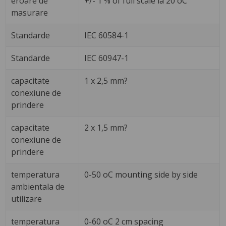
eroare de
+/- 1 % of full scale la 20 oC
masurare
Standarde
IEC 60584-1
Standarde
IEC 60947-1
capacitate
1 x 2,5 mm?
conexiune de
prindere
capacitate
2 x 1,5 mm?
conexiune de
prindere
temperatura
0-50 oC mounting side by side
ambientala de
utilizare
temperatura
0-60 oC 2 cm spacing