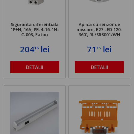
Siguranta diferentiala
Aplica cu senzor de
1P+N, 16A, PFL4-16-1N-
miscare, E27 LED 120-
C-003, Eaton
360', RL/SR3001/WH
204
lei
71
lei
16
15
DETALII
DETALII