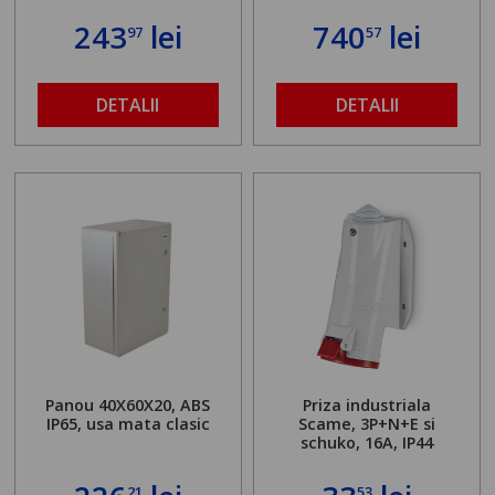
243
lei
740
lei
97
57
DETALII
DETALII
Panou 40X60X20, ABS
Priza industriala
IP65, usa mata clasic
Scame, 3P+N+E si
schuko, 16A, IP44
21
53