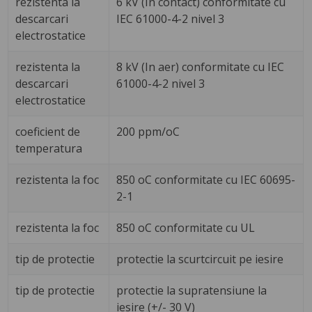
rezistenta la
6 kV (In contact) conformitate cu
descarcari
IEC 61000-4-2 nivel 3
electrostatice
rezistenta la
8 kV (In aer) conformitate cu IEC
descarcari
61000-4-2 nivel 3
electrostatice
coeficient de
200 ppm/oC
temperatura
rezistenta la foc
850 oC conformitate cu IEC 60695-
2-1
rezistenta la foc
850 oC conformitate cu UL
tip de protectie
protectie la scurtcircuit pe iesire
tip de protectie
protectie la supratensiune la
iesire (+/- 30 V)