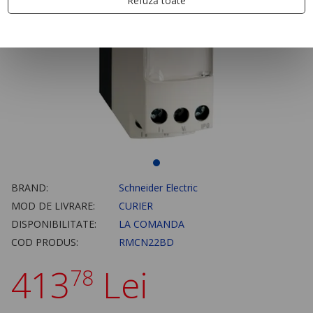
Refuză toate
BRAND:
Schneider Electric
MOD DE LIVRARE:
CURIER
DISPONIBILITATE:
LA COMANDA
COD PRODUS:
RMCN22BD
413
Lei
78