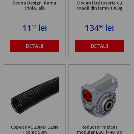
Sedna Design, Rama
Ciocan lăcătușerie cu
tripla, alb
coadă din lemn 1000g
11
lei
134
lei
14
56
DETALII
DETALII
Copex PVC 20MM 320N
Reductor melcat
- colac 50m
modular B30, i=40, ax