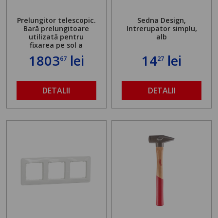
Prelungitor telescopic.
Sedna Design,
Bară prelungitoare
Intrerupator simplu,
utilizată pentru
alb
fixarea pe sol a
standului mașinii de
1803
lei
14
lei
67
27
găurit în locul
buloanelor de
ancorare. Greutate
maximă admisă de 500
DETALII
DETALII
kg și înălțime reglabilă
de la 1,8 la 2,9 m