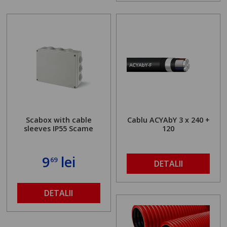
Scabox with cable
Cablu ACYAbY 3 x 240 +
sleeves IP55 Scame
120
9
lei
69
DETALII
DETALII