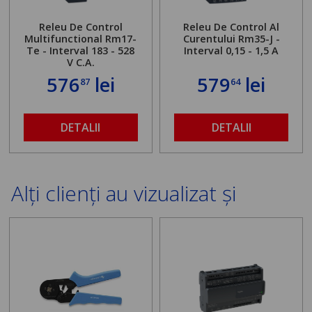
Releu De Control
Releu De Control Al
Multifunctional Rm17-
Curentului Rm35-J -
Te - Interval 183 - 528
Interval 0,15 - 1,5 A
V C.A.
576
lei
579
lei
87
64
DETALII
DETALII
Alți clienți au vizualizat și