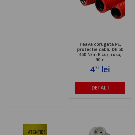
Teava corugata PE,
protectie cablu DE 50
450 N/m Elcor, rosu,
50m
4
lei
72
DETALII