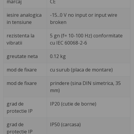
marcaj
CE
iesire analogica
-15...0 V no input or input wire
in tensiune
broken
rezistenta la
5 gn (f= 10-100 Hz) conformitate
vibratii
cu IEC 60068-2-6
greutate neta
0.12 kg
mod de fixare
cu surub (placa de montare)
mod de fixare
prindere (sina DIN simetrica, 35
mm)
grad de
IP20 (cutie de borne)
protectie IP
grad de
IP50 (carcasa)
protectie IP