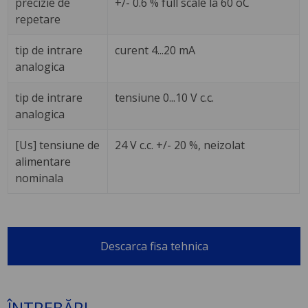
precizie de
+/- 0.6 % full scale la 60 oC
repetare
tip de intrare
curent 4...20 mA
analogica
tip de intrare
tensiune 0...10 V c.c.
analogica
[Us] tensiune de
24 V c.c. +/- 20 %, neizolat
alimentare
nominala
Descarca fisa tehnica
ÎNTREBĂRI