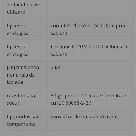
ambientala de
utilizare
tip iesire
curent 4...20 mA <= 500 Ohm prin
analogica
cablare
tip iesire
tensiune 0...10 V >= 100 kOhm prin
analogica
cablare
[Ui] tensiunea
2 kV
nominala de
izolatie
rezistenta la
50 gn pentru 11 ms conformitate
socuri
cu IEC 60068-2-27
tip produs sau
convertor de tensiune/curent
componenta