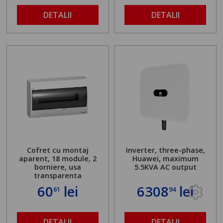
DETALII
DETALII
Cofret cu montaj
Inverter, three-phase,
aparent, 18 module, 2
Huawei, maximum
borniere, usa
5.5KVA AC output
transparenta
60
lei
6308
lei
61
94
DETALII
DETALII