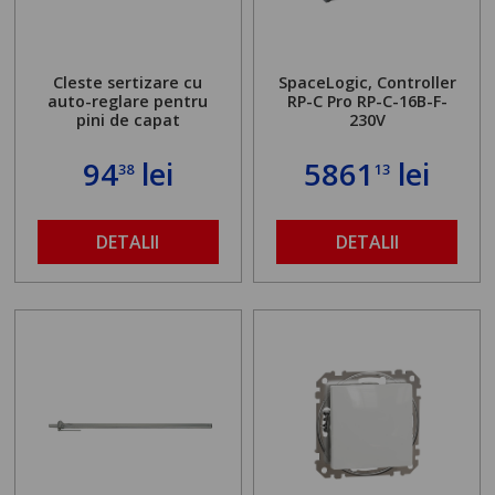
Cleste sertizare cu
SpaceLogic, Controller
auto-reglare pentru
RP-C Pro RP-C-16B-F-
pini de capat
230V
94
lei
5861
lei
38
13
DETALII
DETALII