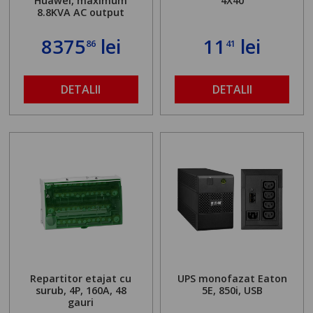
Huawei, maximum
4X40
8.8KVA AC output
8375
lei
11
lei
86
41
DETALII
DETALII
Repartitor etajat cu
UPS monofazat Eaton
surub, 4P, 160A, 48
5E, 850i, USB
gauri