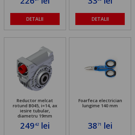
226
lei
33
lei
DETALII
DETALII
Reductor melcat
Foarfeca electrician
rotund B045, i=14, ax
lungime 140 mm
iesire tubular,
diametru 19mm
249
lei
38
lei
42
71