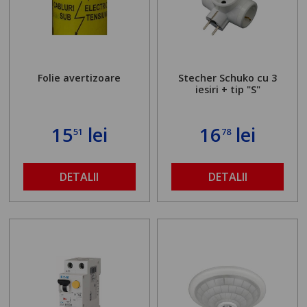
Folie avertizoare
Stecher Schuko cu 3
iesiri + tip "S"
15
lei
16
lei
51
78
DETALII
DETALII