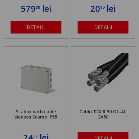
579
lei
20
lei
98
10
DETALII
DETALII
Scabox with cable
Cablu T2XIR 50 OL-AL
sleeves Scame IP55
3X50
24
lei
03
DETALII