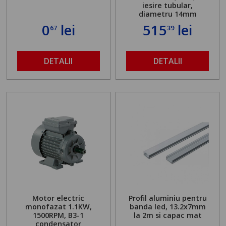
iesire tubular,
diametru 14mm
0
lei
515
lei
67
39
DETALII
DETALII
Motor electric
Profil aluminiu pentru
monofazat 1.1KW,
banda led, 13.2x7mm
1500RPM, B3-1
la 2m si capac mat
condensator