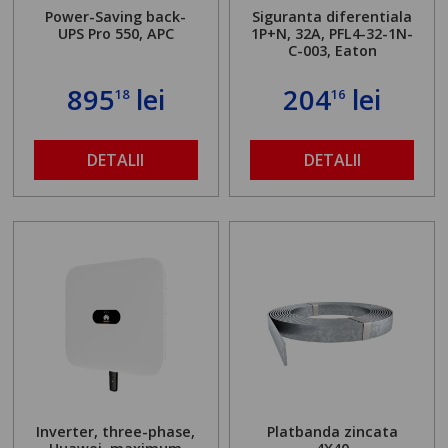
Power-Saving back-
Siguranta diferentiala
UPS Pro 550, APC
1P+N, 32A, PFL4-32-1N-
C-003, Eaton
895
lei
204
lei
18
16
DETALII
DETALII
Inverter, three-phase,
Platbanda zincata