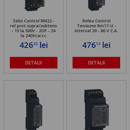
Zelio Control RM22 -
Releu Control
rel prot.supra/subtens
Tensiune Rm17-U -
- 15 la 500V - 2OF - 24
Interval 20 - 80 V C.A.
la 240Vca/cc
426
lei
476
lei
22
12
DETALII
DETALII