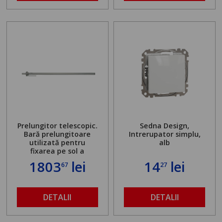
Prelungitor telescopic.
Sedna Design,
Bară prelungitoare
Intrerupator simplu,
utilizată pentru
alb
fixarea pe sol a
standului mașinii de
1803
lei
14
lei
67
27
găurit în locul
buloanelor de
ancorare. Greutate
maximă admisă de 500
DETALII
DETALII
kg și înălțime reglabilă
de la 1,8 la 2,9 m