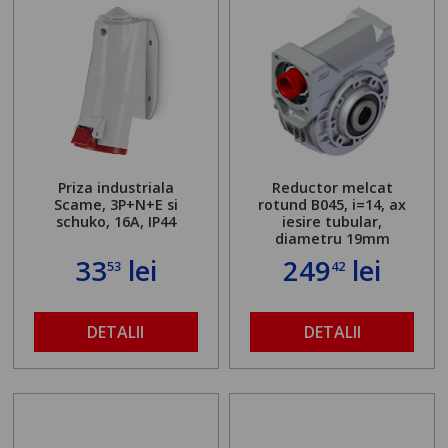
Priza industriala
Reductor melcat
Scame, 3P+N+E si
rotund B045, i=14, ax
schuko, 16A, IP44
iesire tubular,
diametru 19mm
33
lei
249
lei
53
42
DETALII
DETALII