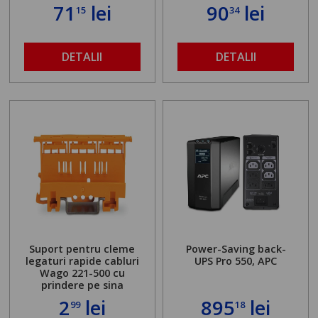
71
lei
90
lei
15
34
DETALII
DETALII
Suport pentru cleme
Power-Saving back-
legaturi rapide cabluri
UPS Pro 550, APC
Wago 221-500 cu
prindere pe sina
2
lei
895
lei
99
18