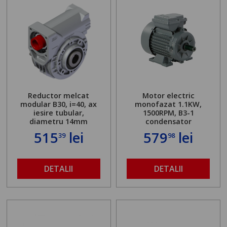
Reductor melcat
Motor electric
modular B30, i=40, ax
monofazat 1.1KW,
iesire tubular,
1500RPM, B3-1
diametru 14mm
condensator
515
lei
579
lei
39
98
DETALII
DETALII