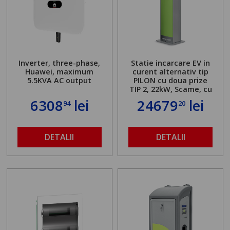
Inverter, three-phase,
Statie incarcare EV in
Huawei, maximum
curent alternativ tip
5.5KVA AC output
PILON cu doua prize
TIP 2, 22kW, Scame, cu
server local
6308
lei
24679
lei
94
20
DETALII
DETALII