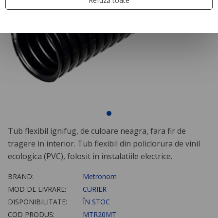
Refuză toate
Tub flexibil ignifug, de culoare neagra, fara fir de
tragere in interior. Tub flexibil din policlorura de vinil
ecologica (PVC), folosit in instalatiile electrice.
BRAND:
Metronom
MOD DE LIVRARE:
CURIER
DISPONIBILITATE:
ÎN STOC
COD PRODUS:
MTR20MT