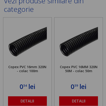
Vezi produse similare din
categorie
Copex PVC 16mm 320N
Copex PVC 16MM 320N
- colac 100m
50M - colac 50m
0
lei
0
lei
54
59
DETALII
DETALII