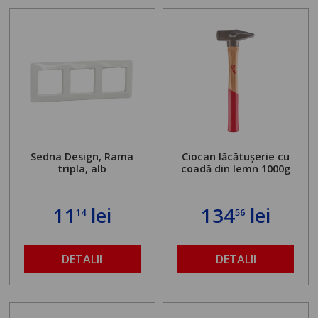
Sedna Design, Rama
Ciocan lăcătușerie cu
tripla, alb
coadă din lemn 1000g
11
lei
134
lei
14
56
DETALII
DETALII