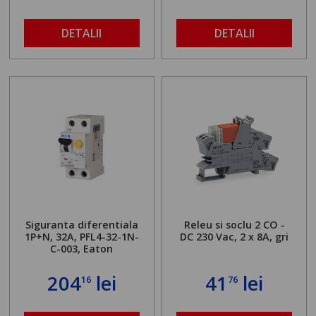
DETALII
DETALII
Siguranta diferentiala
Releu si soclu 2 CO -
1P+N, 32A, PFL4-32-1N-
DC 230 Vac, 2 x 8A, gri
C-003, Eaton
204
lei
41
lei
16
76