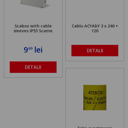
Scabox with cable
Cablu ACYAbY 3 x 240 +
sleeves IP55 Scame
120
9
lei
69
DETALII
DETALII