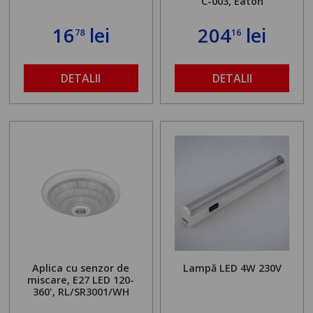
C-003, Eaton
16
lei
204
lei
78
16
DETALII
DETALII
Aplica cu senzor de
Lampă LED 4W 230V
miscare, E27 LED 120-
360', RL/SR3001/WH