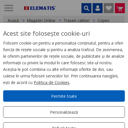
Acasă
Magazin Online
Trasee cabluri
Copex
Acest site folosește cookie-uri
< Copex
Folosim cookie-uri pentru a personaliza conținutul, pentru a oferi
funcții de rețele sociale și pentru a analiza traficul. De asemenea,
Copex PVC 20MM 750N MT -
le oferim partenerilor de rețele sociale, de publicitate și de analize
colac 50m
informații cu privire la modul în care folosesc site-ul nostru.
Aceștia le pot combina cu alte informații oferite de dvs. sau
culese în urma folosirii serviciilor lor. Prin continuarea navigării,
ești de acord cu
Politica de Cookies
.
Permite toate
Personalizează