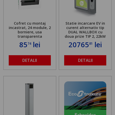
Cofret cu montaj
Statie incarcare EV in
incastrat, 24 module, 2
curent alternativ tip
borniere, usa
DUAL WALLBOX cu
transparenta
doua prize TIP 2, 22kW
85
lei
20765
lei
74
81
DETALII
DETALII