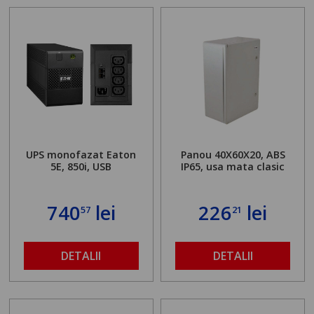
UPS monofazat Eaton
Panou 40X60X20, ABS
5E, 850i, USB
IP65, usa mata clasic
740
lei
226
lei
57
21
DETALII
DETALII