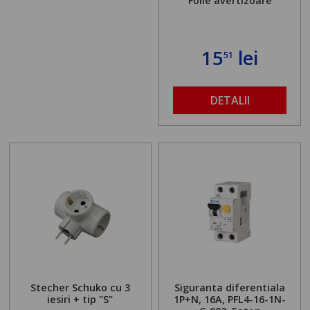
Folie avertizoare
15
lei
51
DETALII
Stecher Schuko cu 3
Siguranta diferentiala
iesiri + tip "S"
1P+N, 16A, PFL4-16-1N-