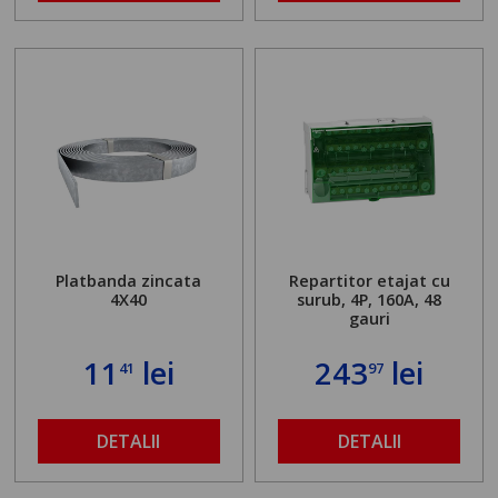
Platbanda zincata
Repartitor etajat cu
4X40
surub, 4P, 160A, 48
gauri
11
lei
243
lei
41
97
DETALII
DETALII