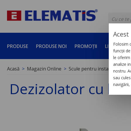
Acest 
Folosim c
PRODUSE
PRODUSE NOI
PROMOȚII
LICHIDĂRI 
funcții d
le oferim 
analize in
Acasă
Magazin Online
Scule pentru instalatii electr
nostru. A
sau culese
Dezizolator cu la
navigării