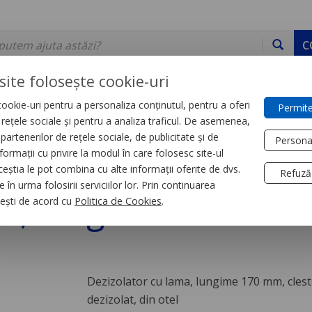
C
site folosește cookie-uri
ookie-uri pentru a personaliza conținutul, pentru a oferi
Permite
DE STOC
SERVICII
DEVINO PARTENER
CONTACT
e rețele sociale și pentru a analiza traficul. De asemenea,
partenerilor de rețele sociale, de publicitate și de
Persona
formații cu privire la modul în care folosesc site-ul
ice
Surubelnite si clesti
ceștia le pot combina cu alte informații oferite de dvs.
Refuză
 în urma folosirii serviciilor lor. Prin continuarea
ma, lungime 170 mm
, ești de acord cu
Politica de Cookies
.
Dezizolator cu lama, lungime 170 mm, cles
dezizolat, din otel