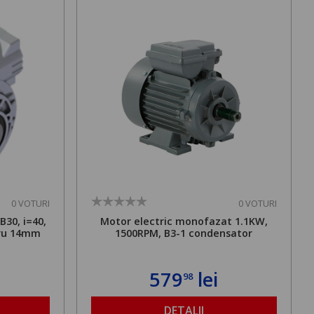
0 VOTURI
0 VOTURI
30, i=40,
Motor electric monofazat 1.1KW,
tru 14mm
1500RPM, B3-1 condensator
579
lei
98
DETALII