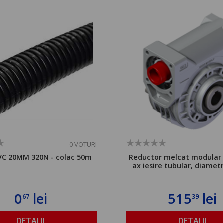
0 VOTURI
VC 20MM 320N - colac 50m
Reductor melcat modular B
ax iesire tubular, diame
0
lei
515
lei
67
39
DETALII
DETALII