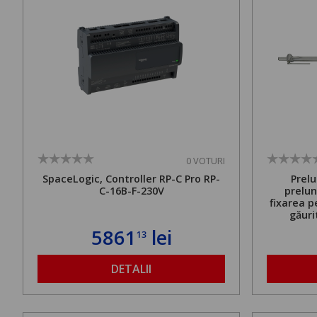
0 VOTURI
SpaceLogic, Controller RP-C Pro RP-
Prelu
C-16B-F-230V
prelun
fixarea p
găuri
ancorare
5861
lei
13
de 500 kg
DETALII