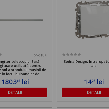
0 VOTURI
ngitor telescopic. Bară
Sedna Design, Intrerupato
gitoare utilizată pentru
alb
e sol a standului mașinii de
t în locul buloanelor de
. Greutate maximă admisă
1803
lei
14
lei
67
27
 și înălțime reglabilă de la
1,8 la 2,9 m
DETALII
DETALII