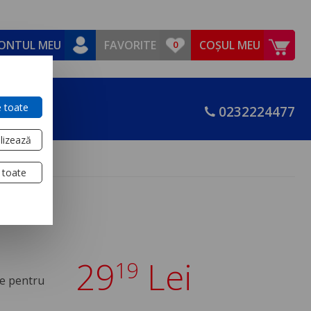
ONTUL MEU
FAVORITE
COȘUL MEU
 toate
0232224477
lizează
 toate
29
Lei
19
te pentru