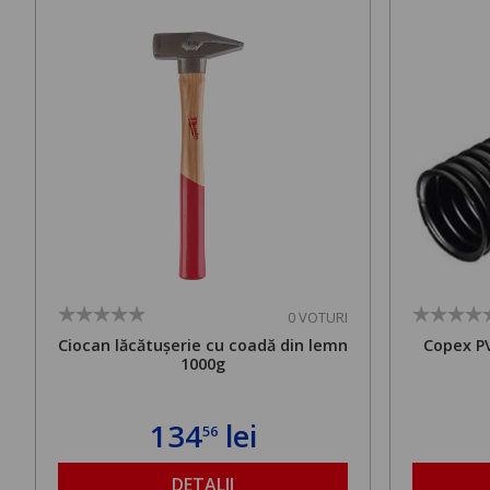
0 VOTURI
Ciocan lăcătușerie cu coadă din lemn
Copex P
1000g
134
lei
56
DETALII