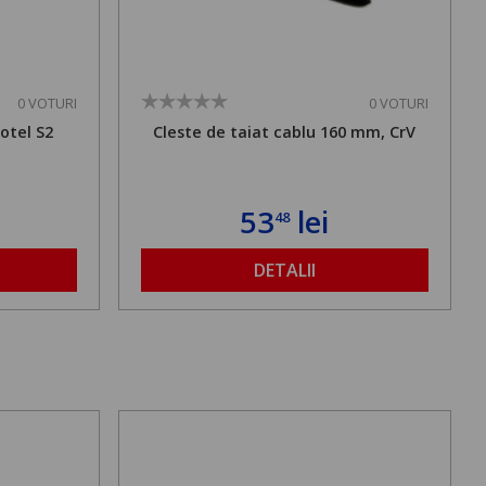
0 VOTURI
0 VOTURI
 otel S2
Cleste de taiat cablu 160 mm, CrV
53
lei
48
DETALII