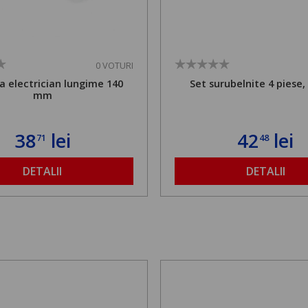
0 VOTURI
a electrician lungime 140
Set surubelnite 4 piese,
mm
38
lei
42
lei
71
48
DETALII
DETALII