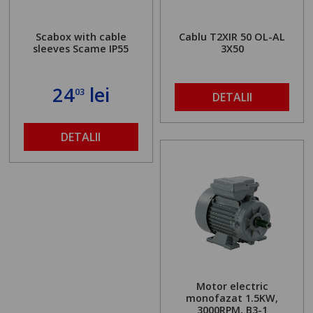
Scabox with cable
Cablu T2XIR 50 OL-AL
sleeves Scame IP55
3X50
24
lei
03
DETALII
DETALII
Motor electric
monofazat 1.5KW,
3000RPM, B3-1