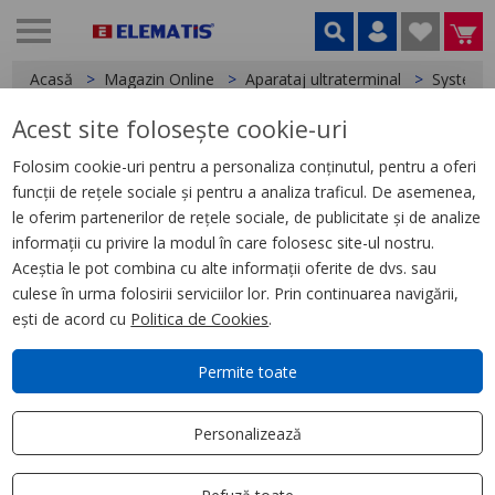
Acasă
Magazin Online
Aparataj ultraterminal
System
Acest site folosește cookie-uri
< System
Folosim cookie-uri pentru a personaliza conținutul, pentru a oferi
funcții de rețele sociale și pentru a analiza traficul. De asemenea,
Doza RJ45 Cat.5 UTP SY/WT,
le oferim partenerilor de rețele sociale, de publicitate și de analize
IP20, Gewiss System
informații cu privire la modul în care folosesc site-ul nostru.
Aceștia le pot combina cu alte informații oferite de dvs. sau
culese în urma folosirii serviciilor lor. Prin continuarea navigării,
ești de acord cu
Politica de Cookies
.
Permite toate
Personalizează