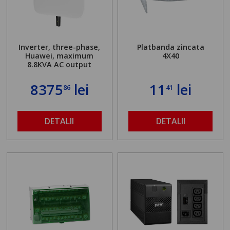
Inverter, three-phase,
Platbanda zincata
Huawei, maximum
4X40
8.8KVA AC output
8375
lei
11
lei
86
41
DETALII
DETALII