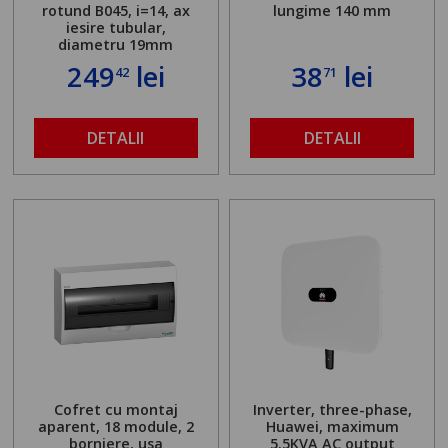
rotund B045, i=14, ax
lungime 140 mm
iesire tubular,
diametru 19mm
249
lei
38
lei
42
71
DETALII
DETALII
Cofret cu montaj
Inverter, three-phase,
aparent, 18 module, 2
Huawei, maximum
borniere, usa
5.5KVA AC output