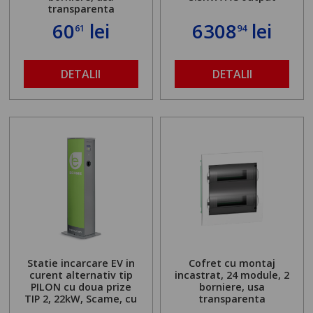
transparenta
60
lei
6308
lei
61
94
DETALII
DETALII
Statie incarcare EV in
Cofret cu montaj
curent alternativ tip
incastrat, 24 module, 2
PILON cu doua prize
borniere, usa
TIP 2, 22kW, Scame, cu
transparenta
server local