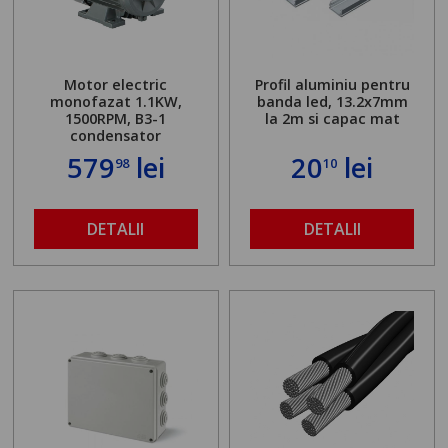
Motor electric
Profil aluminiu pentru
monofazat 1.1KW,
banda led, 13.2x7mm
1500RPM, B3-1
la 2m si capac mat
condensator
579
lei
20
lei
98
10
DETALII
DETALII