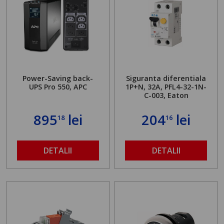
Power-Saving back-
Siguranta diferentiala
UPS Pro 550, APC
1P+N, 32A, PFL4-32-1N-
C-003, Eaton
895
lei
204
lei
18
16
DETALII
DETALII