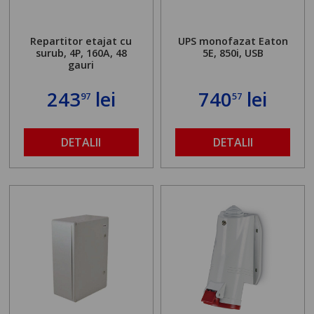
Repartitor etajat cu
UPS monofazat Eaton
surub, 4P, 160A, 48
5E, 850i, USB
gauri
243
lei
740
lei
97
57
DETALII
DETALII