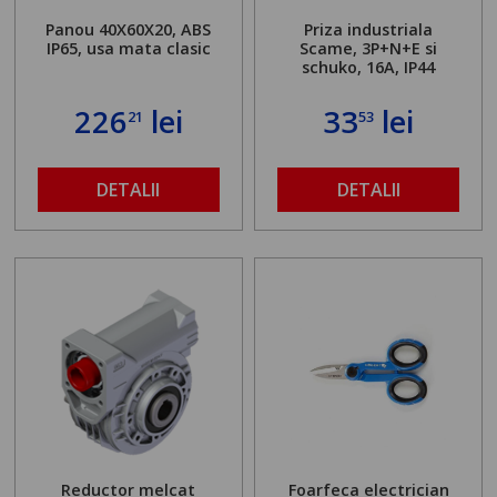
Panou 40X60X20, ABS
Priza industriala
IP65, usa mata clasic
Scame, 3P+N+E si
schuko, 16A, IP44
226
lei
33
lei
21
53
DETALII
DETALII
Reductor melcat
Foarfeca electrician