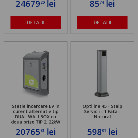
24679
lei
85
lei
20
74
DETALII
DETALII
Statie incarcare EV in
Optiline 45 - Stalp
curent alternativ tip
Servicii - 1 Fata -
DUAL WALLBOX cu
Natural
doua prize TIP 2, 22kW
20765
lei
598
lei
81
01