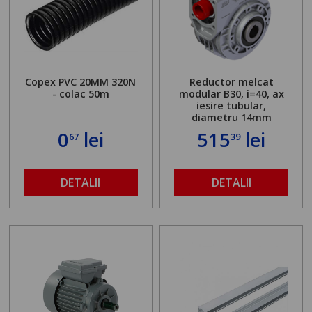
Copex PVC 20MM 320N
Reductor melcat
- colac 50m
modular B30, i=40, ax
iesire tubular,
diametru 14mm
0
lei
515
lei
67
39
DETALII
DETALII