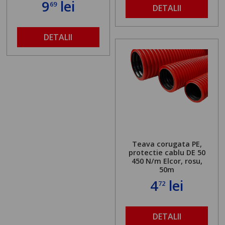
9
lei
69
DETALII
DETALII
Teava corugata PE,
protectie cablu DE 50
450 N/m Elcor, rosu,
50m
4
lei
72
DETALII