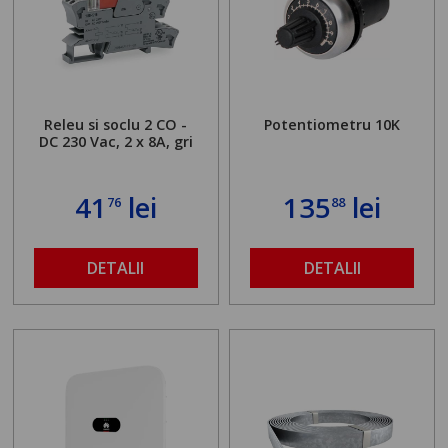
Releu si soclu 2 CO -
Potentiometru 10K
DC 230 Vac, 2 x 8A, gri
41
lei
135
lei
76
88
DETALII
DETALII