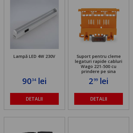
Lampă LED 4W 230V
Suport pentru cleme
legaturi rapide cabluri
Wago 221-500 cu
prindere pe sina
90
lei
2
lei
34
99
DETALII
DETALII