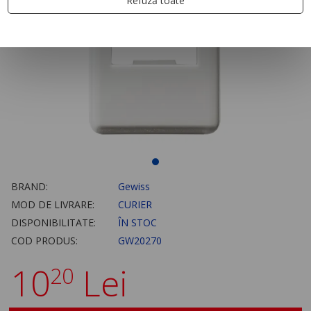
Refuză toate
BRAND:
Gewiss
MOD DE LIVRARE:
CURIER
DISPONIBILITATE:
ÎN STOC
COD PRODUS:
GW20270
10
Lei
20