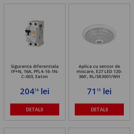
Siguranta diferentiala
Aplica cu senzor de
1P+N, 16A, PFL4-16-1N-
miscare, E27 LED 120-
C-003, Eaton
360', RL/SR3001/WH
204
lei
71
lei
16
15
DETALII
DETALII