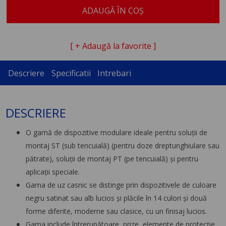
ADAUGĂ ÎN COȘ
[ + Adaugă la favorite ]
Descriere
Specificatii
Intrebari
DESCRIERE
O gamă de dispozitive modulare ideale pentru soluţii de
montaj ST (sub tencuială) (pentru doze dreptunghiulare sau
pătrate), soluţii de montaj PT (pe tencuială) şi pentru
aplicaţii speciale.
Gama de uz casnic se distinge prin dispozitivele de culoare
negru satinat sau alb lucios şi plăcile în 14 culori şi două
forme diferite, moderne sau clasice, cu un finisaj lucios.
Gama include întrerupătoare, prize, elemente de protecţie,