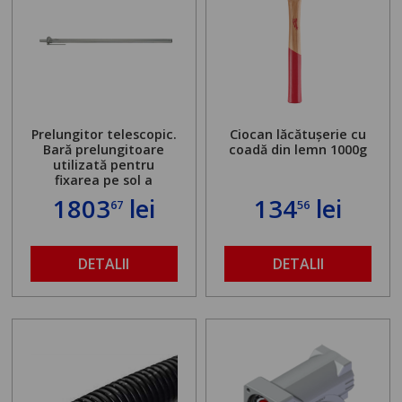
Prelungitor telescopic.
Ciocan lăcătușerie cu
Bară prelungitoare
coadă din lemn 1000g
utilizată pentru
fixarea pe sol a
standului mașinii de
1803
lei
134
lei
67
56
găurit în locul
buloanelor de
ancorare. Greutate
maximă admisă de 500
DETALII
DETALII
kg și înălțime reglabilă
de la 1,8 la 2,9 m