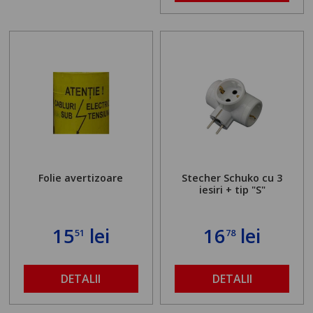
Folie avertizoare
Stecher Schuko cu 3
iesiri + tip "S"
15
lei
16
lei
51
78
DETALII
DETALII