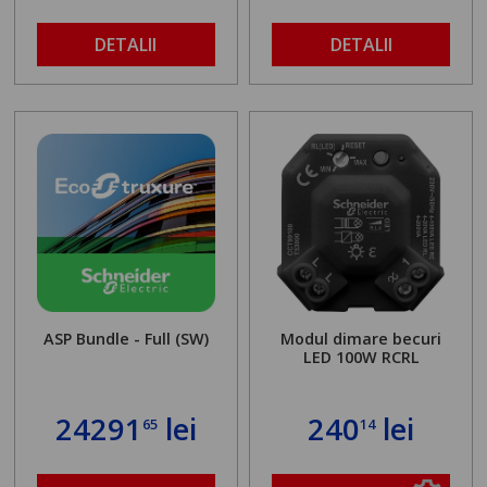
DETALII
DETALII
ASP Bundle - Full (SW)
Modul dimare becuri
LED 100W RCRL
24291
lei
240
lei
65
14