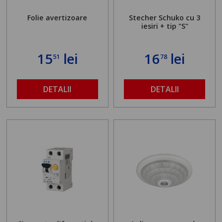
Folie avertizoare
Stecher Schuko cu 3
iesiri + tip "S"
15
lei
16
lei
51
78
DETALII
DETALII