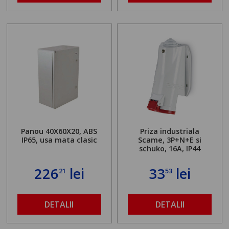
Panou 40X60X20, ABS
Priza industriala
IP65, usa mata clasic
Scame, 3P+N+E si
schuko, 16A, IP44
226
lei
33
lei
21
53
DETALII
DETALII