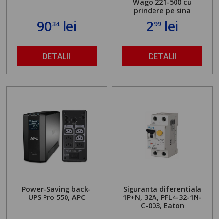
Wago 221-500 cu
prindere pe sina
90
lei
2
lei
34
99
DETALII
DETALII
Power-Saving back-
Siguranta diferentiala
UPS Pro 550, APC
1P+N, 32A, PFL4-32-1N-
C-003, Eaton