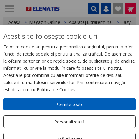
Acasă
Magazin Online
Aparataj ultraterminal
Easy Sty
Acest site folosește cookie-uri
< Easy Styl
Folosim cookie-uri pentru a personaliza conținutul, pentru a oferi
funcții de rețele sociale și pentru a analiza traficul. De asemenea,
Easy Styl, Intrerupator cap
le oferim partenerilor de rețele sociale, de publicitate și de analize
scara, 1M, alb
informații cu privire la modul în care folosesc site-ul nostru.
Aceștia le pot combina cu alte informații oferite de dvs. sau
culese în urma folosirii serviciilor lor. Prin continuarea navigării,
ești de acord cu
Politica de Cookies
.
Permite toate
Personalizează