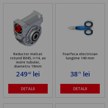
Reductor melcat
Foarfeca electrician
rotund B045, i=14, ax
lungime 140 mm
iesire tubular,
diametru 19mm
249
lei
38
lei
42
71
DETALII
DETALII