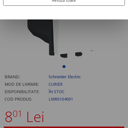
Refuză toate
BRAND:
Schneider Electric
MOD DE LIVRARE:
CURIER
DISPONIBILITATE:
ÎN STOC
COD PRODUS:
LMR0104001
8
Lei
01