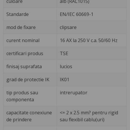
culoare
alb (RAL1015)
Standarde
EN/IEC 60669-1
mod de fixare
clipsare
curent nominal
16 AX la 250 V c.a. 50/60 Hz
certificari produs
TSE
finisaj suprafata
lucios
grad de protectie IK
IK01
tip produs sau
intrerupator
componenta
capacitate conexiune
<= 2 x 2.5 mm? pentru rigid
de prindere
sau flexibil cablu(uri)