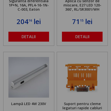
Siguranta diferentiala
Aplica cu senzor de
1P+N, 16A, PFL4-16-1N-
miscare, E27 LED 120-
C-003, Eaton
360', RL/SR3001/WH
204
lei
71
lei
16
15
DETALII
DETALII
Lampă LED 4W 230V
Suport pentru cleme
legaturi rapide cabluri