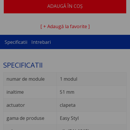
ADAUGĂ ÎN COȘ
[ + Adaugă la favorite ]
Specificatii
Intrebari
SPECIFICATII
numar de module
1 modul
inaltime
51 mm
actuator
clapeta
gama de produse
Easy Styl