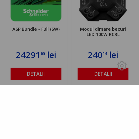
ASP Bundle - Full (SW)
Modul dimare becuri
LED 100W RCRL
24291
lei
240
lei
65
14
DETALII
DETALII
Rating 0.00
/5