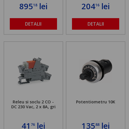
895
lei
204
lei
18
16
DETALII
DETALII
Releu si soclu 2 CO -
Potentiometru 10K
DC 230 Vac, 2 x 8A, gri
41
lei
135
lei
76
88