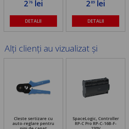
2
lei
2
lei
76
89
DETALII
DETALII
Alți clienți au vizualizat și
Cleste sertizare cu
SpaceLogic, Controller
auto-reglare pentru
RP-C Pro RP-C-16B-F-
pini de capat
230V