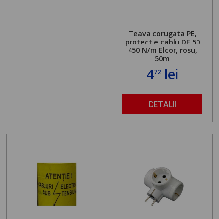
Teava corugata PE,
protectie cablu DE 50
450 N/m Elcor, rosu,
50m
4
lei
72
DETALII