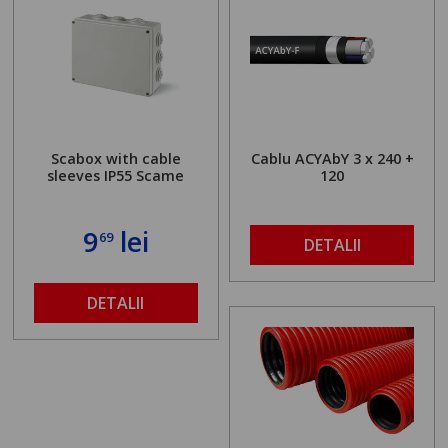
Scabox with cable
Cablu ACYAbY 3 x 240 +
sleeves IP55 Scame
120
9
lei
69
DETALII
DETALII