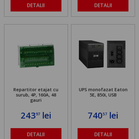
DETALII
DETALII
Repartitor etajat cu
UPS monofazat Eaton
surub, 4P, 160A, 48
5E, 850i, USB
gauri
243
lei
740
lei
97
57
DETALII
DETALII