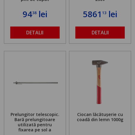
94
lei
5861
lei
38
13
DETALII
DETALII
Prelungitor telescopic.
Ciocan lăcătușerie cu
Bară prelungitoare
coadă din lemn 1000g
utilizată pentru
fixarea pe sol a
standului mașinii de