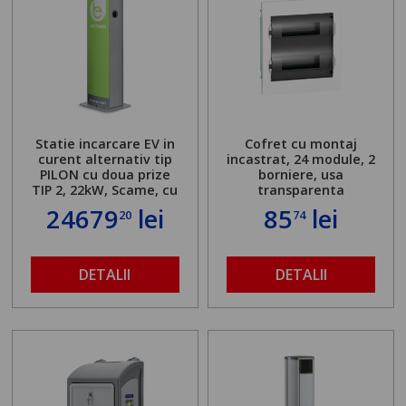
Statie incarcare EV in
Cofret cu montaj
curent alternativ tip
incastrat, 24 module, 2
PILON cu doua prize
borniere, usa
TIP 2, 22kW, Scame, cu
transparenta
server local
24679
lei
85
lei
20
74
DETALII
DETALII