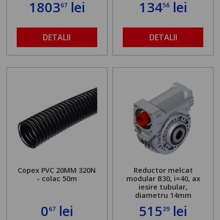
1803
lei
134
lei
67
56
găurit în locul
buloanelor de
ancorare. Greutate
maximă admisă de 500
DETALII
DETALII
kg și înălțime reglabilă
de la 1,8 la 2,9 m
Copex PVC 20MM 320N
Reductor melcat
- colac 50m
modular B30, i=40, ax
iesire tubular,
diametru 14mm
0
lei
515
lei
67
39