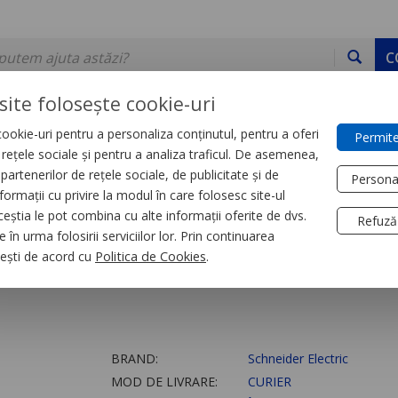
C
site folosește cookie-uri
ookie-uri pentru a personaliza conținutul, pentru a oferi
Permite
DE STOC
SERVICII
DEVINO PARTENER
CONTACT
e rețele sociale și pentru a analiza traficul. De asemenea,
partenerilor de rețele sociale, de publicitate și de
Persona
formații cu privire la modul în care folosesc site-ul
orii
ceștia le pot combina cu alte informații oferite de dvs.
Refuză
 în urma folosirii serviciilor lor. Prin continuarea
P+N 48 module
, ești de acord cu
Politica de Cookies
.
BRAND:
Schneider Electric
MOD DE LIVRARE:
CURIER