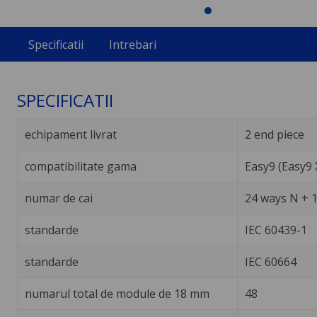
Specificatii
Intrebari
SPECIFICATII
echipament livrat
2 end piece
compatibilitate gama
Easy9 (Easy9 
numar de cai
24 ways N + 1
standarde
IEC 60439-1
standarde
IEC 60664
numarul total de module de 18 mm
48