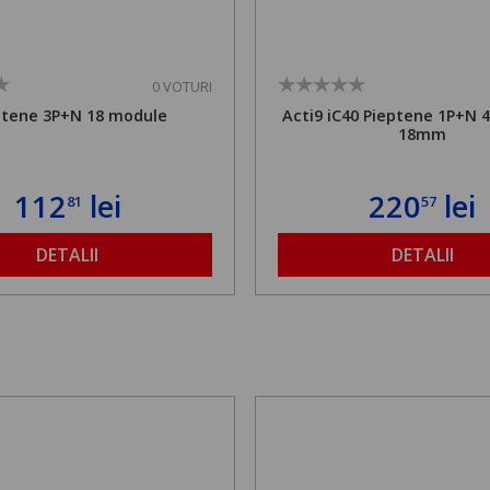
0 VOTURI
ptene 3P+N 18 module
Acti9 iC40 Pieptene 1P+N 
18mm
112
lei
220
lei
81
57
DETALII
DETALII