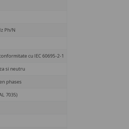
 Hz Ph/N
 conformitate cu IEC 60695-2-1
za si neutru
en phases
RAL 7035)