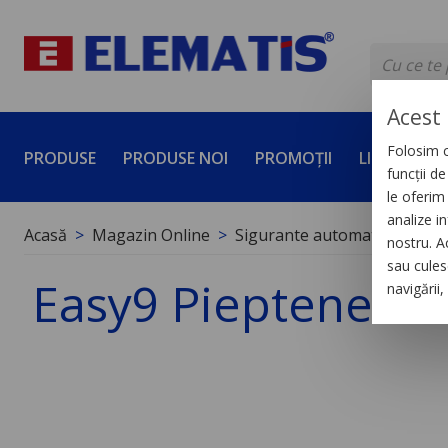
Acest 
Folosim c
PRODUSE
PRODUSE NOI
PROMOȚII
LICHIDĂRI 
funcții d
le oferim 
analize in
Acasă
Magazin Online
Sigurante automate
Acces
nostru. A
sau culese
Easy9 Pieptene 1
navigării