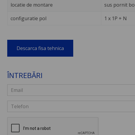
locatie de montare
sus pornit bo
configuratie pol
1 x 1P + N
Descarca fisa tehnica
ÎNTREBĂRI