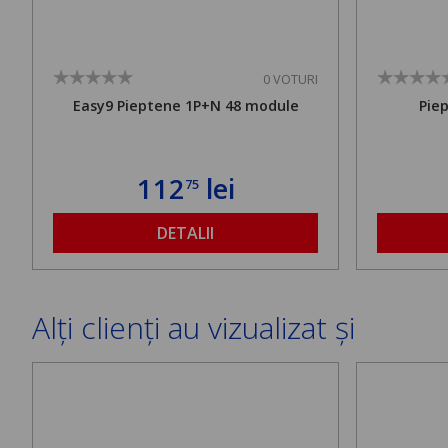
0 VOTURI
Easy9 Pieptene 1P+N 48 module
Pie
112
lei
75
DETALII
Alți clienți au vizualizat și