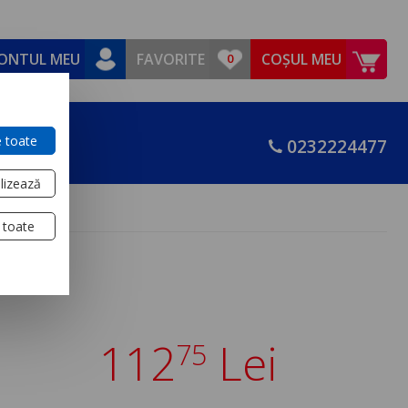
ONTUL MEU
FAVORITE
COȘUL MEU
 toate
0232224477
lizează
 toate
112
Lei
75