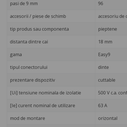
pasi de 9 mm
96
accesorii / piese de schimb
accesoriu de 
tip produs sau componenta
pieptene
distanta dintre cai
18 mm
gama
Easy9
tipul conectorului
dinte
prezentare dispozitiv
cuttable
[Ui] tensiune nominala de izolatie
500 V c.a. co
[Ie] curent nominal de utilizare
63 A
mod de montare
orizontal