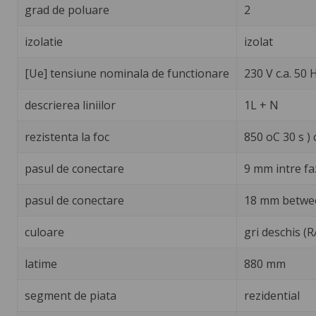
grad de poluare
2
izolatie
izolat
[Ue] tensiune nominala de functionare
230 V c.a. 50
descrierea liniilor
1L + N
rezistenta la foc
850 oC 30 s )
pasul de conectare
9 mm intre fa
pasul de conectare
18 mm betwe
culoare
gri deschis (
latime
880 mm
segment de piata
rezidential