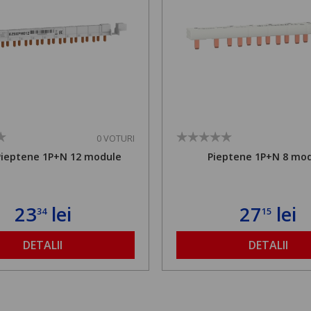
0 VOTURI
Pieptene 1P+N 12 module
Pieptene 1P+N 8 mo
23
lei
27
lei
34
15
DETALII
DETALII