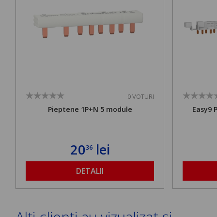
0 VOTURI
Pieptene 1P+N 5 module
Easy9 
20
lei
36
DETALII
Alți clienți au vizualizat și