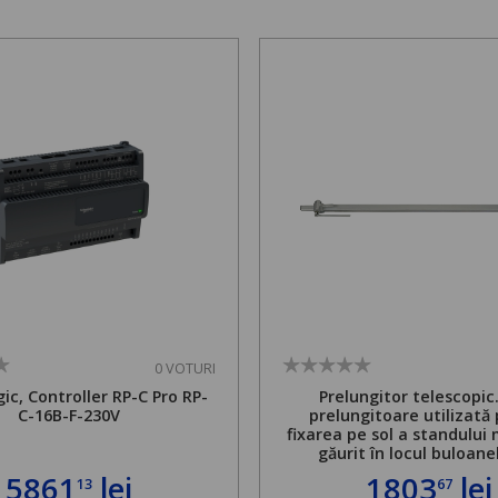
0 VOTURI
ic, Controller RP-C Pro RP-
Prelungitor telescopic
C-16B-F-230V
prelungitoare utilizată
fixarea pe sol a standului 
găurit în locul buloane
ancorare. Greutate maxi
5861
lei
1803
lei
13
67
de 500 kg și înălțime regla