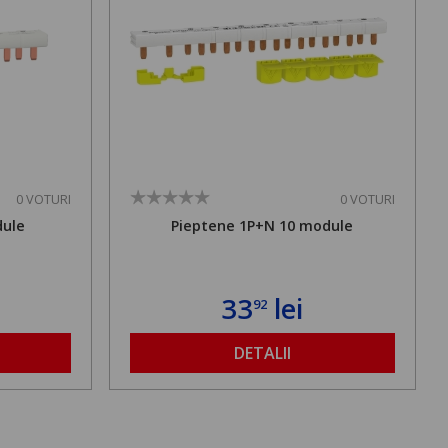
0 VOTURI
0 VOTURI
dule
Pieptene 1P+N 10 module
33
lei
92
DETALII