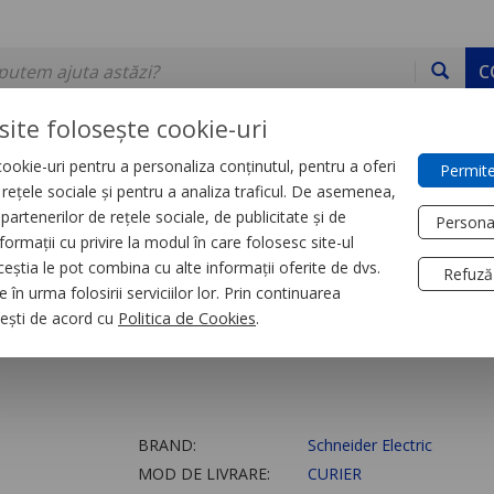
C
site folosește cookie-uri
ookie-uri pentru a personaliza conținutul, pentru a oferi
Permite
DE STOC
SERVICII
DEVINO PARTENER
CONTACT
e rețele sociale și pentru a analiza traficul. De asemenea,
partenerilor de rețele sociale, de publicitate și de
Persona
formații cu privire la modul în care folosesc site-ul
orii
ceștia le pot combina cu alte informații oferite de dvs.
Refuză
 în urma folosirii serviciilor lor. Prin continuarea
i obturatoare de 5m
, ești de acord cu
Politica de Cookies
.
BRAND:
Schneider Electric
MOD DE LIVRARE:
CURIER