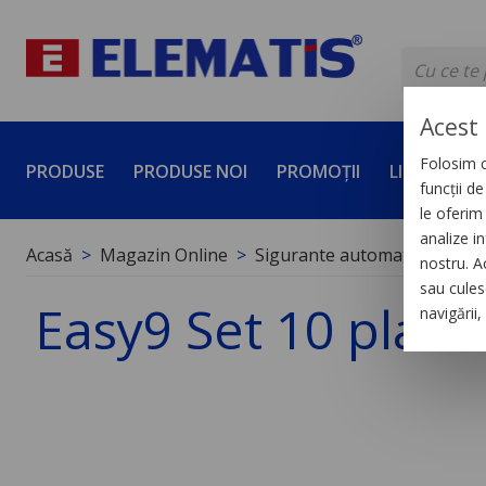
Acest 
Folosim c
PRODUSE
PRODUSE NOI
PROMOȚII
LICHIDĂRI 
funcții d
le oferim 
analize in
Acasă
Magazin Online
Sigurante automate
Acces
nostru. A
sau culese
Easy9 Set 10 plac
navigării