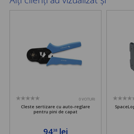
0 VOTURI
Cleste sertizare cu auto-reglare
SpaceLog
pentru pini de capat
94
lei
38