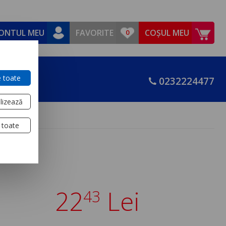
ONTUL MEU
FAVORITE
COȘUL MEU
 toate
0232224477
lizează
 toate
22
Lei
43