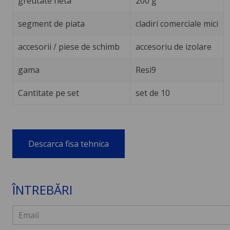
greutate neta
200 g
segment de piata
cladiri comerciale mici
accesorii / piese de schimb
accesoriu de izolare
gama
Resi9
Cantitate pe set
set de 10
Descarca fisa tehnica
ÎNTREBĂRI