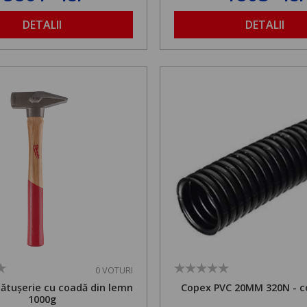
1,8 la 2,9 m
DETALII
DETALII
0 VOTURI
cătușerie cu coadă din lemn
Copex PVC 20MM 320N - c
1000g