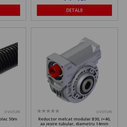
DETALII
0 VOTURI
0 VOTURI
olac 50m
Reductor melcat modular B30, i=40,
ax iesire tubular, diametru 14mm