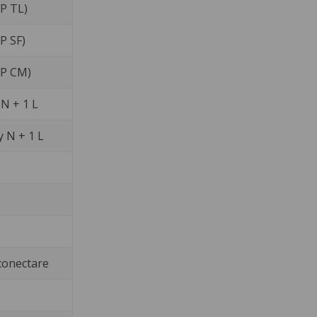
XP TL)
P SF)
XP CM)
 N + 1 L
 N + 1 L
conectare