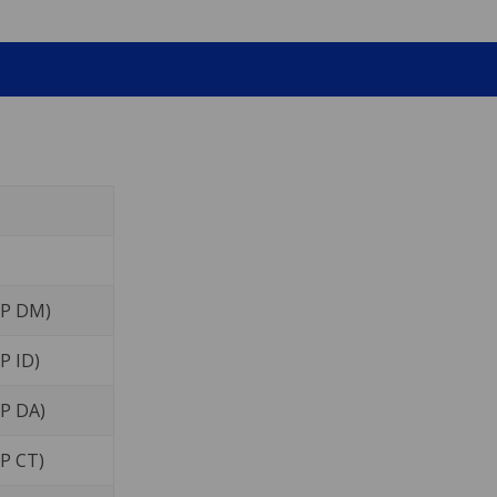
XP DM)
P ID)
XP DA)
XP CT)