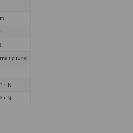
mm
m
)
rne tip tunel
P + N
P + N