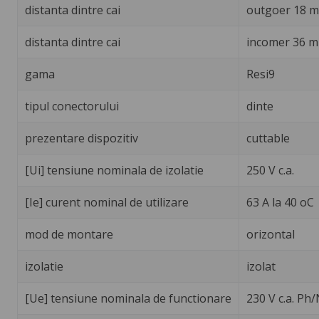
distanta dintre cai
outgoer 18 
distanta dintre cai
incomer 36 
gama
Resi9
tipul conectorului
dinte
prezentare dispozitiv
cuttable
[Ui] tensiune nominala de izolatie
250 V c.a.
[Ie] curent nominal de utilizare
63 A la 40 oC
mod de montare
orizontal
izolatie
izolat
[Ue] tensiune nominala de functionare
230 V c.a. Ph