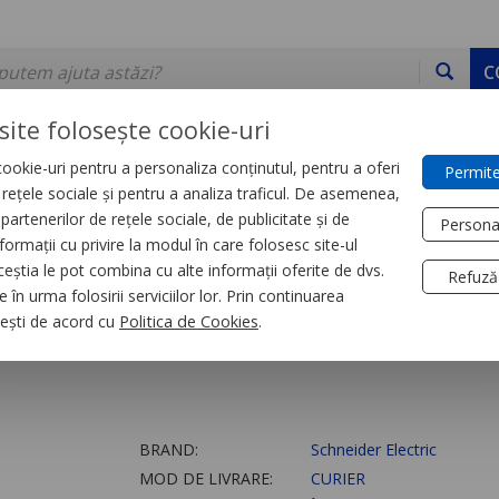
C
site folosește cookie-uri
ookie-uri pentru a personaliza conținutul, pentru a oferi
Permite
DE STOC
SERVICII
DEVINO PARTENER
CONTACT
e rețele sociale și pentru a analiza traficul. De asemenea,
partenerilor de rețele sociale, de publicitate și de
Persona
formații cu privire la modul în care folosesc site-ul
orii
ceștia le pot combina cu alte informații oferite de dvs.
Refuză
 în urma folosirii serviciilor lor. Prin continuarea
module
, ești de acord cu
Politica de Cookies
.
BRAND:
Schneider Electric
MOD DE LIVRARE:
CURIER