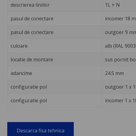
descrierea liniilor
1L + N
pasul de conectare
incomer 18 
pasul de conectare
outgoer 9 m
culoare
alb (RAL 9003
locatie de montare
sus pornit bo
adancime
24.5 mm
configuratie pol
outgoer 1 x 1
configuratie pol
incomer 1 x 1
Descarca fisa tehnica