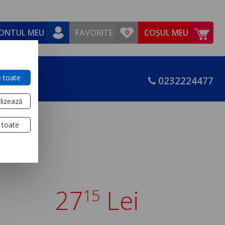
ONTUL MEU
FAVORITE
COȘUL MEU
 toate
0232224477
lizează
 toate
27
Lei
15