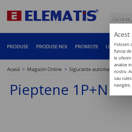
Acest 
Folosim c
PRODUSE
PRODUSE NOI
PROMOȚII
LICHIDĂRI 
funcții d
le oferim 
analize in
Acasă
Magazin Online
Sigurante automate
Acces
nostru. A
sau culese
Pieptene 1P+N 8 
navigării