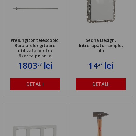
Prelungitor telescopic.
Sedna Design,
Bară prelungitoare
Intrerupator simplu,
utilizată pentru
alb
fixarea pe sol a
standului mașinii de
1803
lei
14
lei
67
27
găurit în locul
buloanelor de
ancorare. Greutate
maximă admisă de 500
DETALII
DETALII
kg și înălțime reglabilă
de la 1,8 la 2,9 m