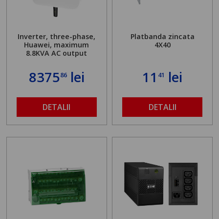
Inverter, three-phase,
Platbanda zincata
Huawei, maximum
4X40
8.8KVA AC output
8375
lei
11
lei
86
41
DETALII
DETALII