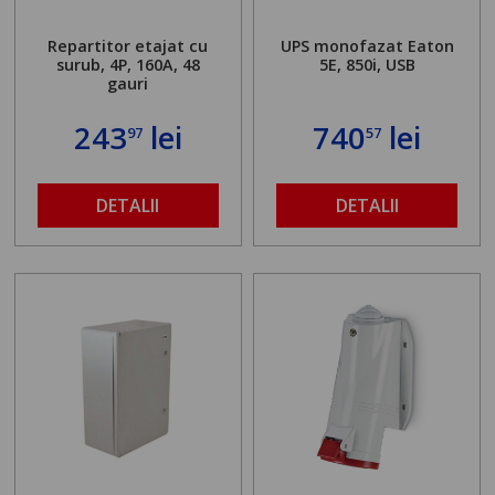
Repartitor etajat cu
UPS monofazat Eaton
surub, 4P, 160A, 48
5E, 850i, USB
gauri
243
lei
740
lei
97
57
DETALII
DETALII