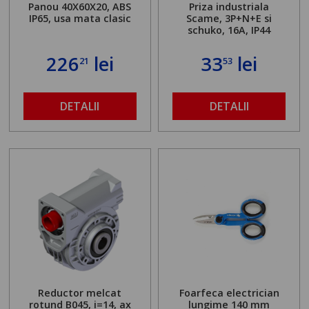
Panou 40X60X20, ABS
Priza industriala
IP65, usa mata clasic
Scame, 3P+N+E si
schuko, 16A, IP44
226
lei
33
lei
21
53
DETALII
DETALII
Reductor melcat
Foarfeca electrician
rotund B045, i=14, ax
lungime 140 mm