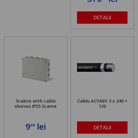
DETALII
Scabox with cable
Cablu ACYAbY 3 x 240 +
sleeves IP55 Scame
120
9
lei
69
DETALII