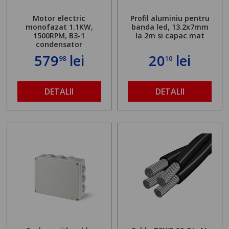
Motor electric
Profil aluminiu pentru
monofazat 1.1KW,
banda led, 13.2x7mm
1500RPM, B3-1
la 2m si capac mat
condensator
579
lei
20
lei
98
10
DETALII
DETALII