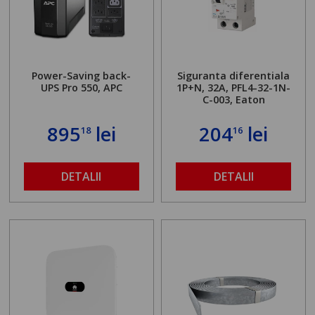
Power-Saving back-
Siguranta diferentiala
UPS Pro 550, APC
1P+N, 32A, PFL4-32-1N-
C-003, Eaton
895
lei
204
lei
18
16
DETALII
DETALII