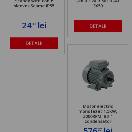
Scabox with cable
Cablu T2XIR 50 OL-AL
sleeves Scame IP55
3X50
24
lei
03
DETALII
DETALII
Motor electric
monofazat 1.5KW,
3000RPM, B3-1
condensator
576
lei
27