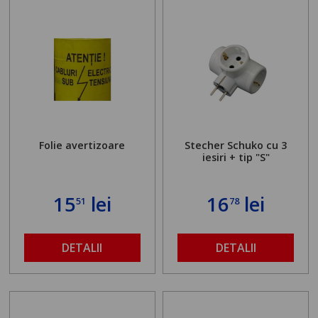
Folie avertizoare
Stecher Schuko cu 3
iesiri + tip "S"
15
lei
16
lei
51
78
DETALII
DETALII