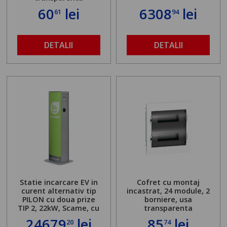
60
lei
6308
lei
61
94
DETALII
DETALII
Statie incarcare EV in
Cofret cu montaj
curent alternativ tip
incastrat, 24 module, 2
PILON cu doua prize
borniere, usa
TIP 2, 22kW, Scame, cu
transparenta
server local
24679
lei
85
lei
20
74