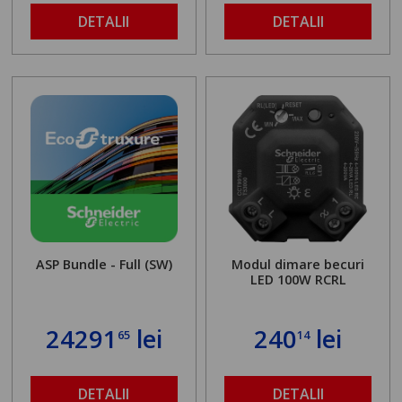
DETALII
DETALII
ASP Bundle - Full (SW)
Modul dimare becuri
LED 100W RCRL
24291
lei
240
lei
65
14
DETALII
DETALII