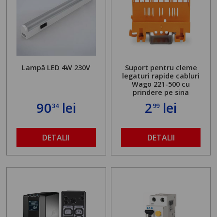
Lampă LED 4W 230V
Suport pentru cleme
legaturi rapide cabluri
Wago 221-500 cu
prindere pe sina
90
lei
2
lei
34
99
DETALII
DETALII