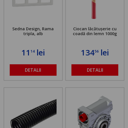
Sedna Design, Rama
Ciocan lăcătușerie cu
tripla, alb
coadă din lemn 1000g
11
lei
134
lei
14
56
DETALII
DETALII