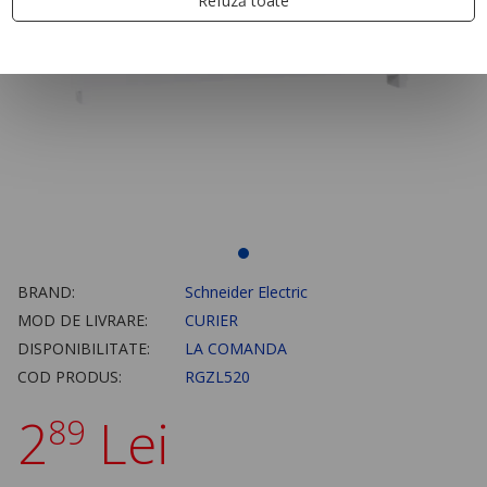
Refuză toate
BRAND:
Schneider Electric
MOD DE LIVRARE:
CURIER
DISPONIBILITATE:
LA COMANDA
COD PRODUS:
RGZL520
2
Lei
89