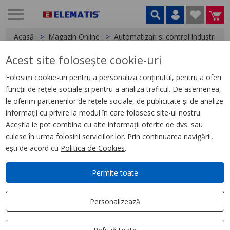
Acasă
Magazin Online
Automatizari si control industrial
Acest site folosește cookie-uri
< Relee
Folosim cookie-uri pentru a personaliza conținutul, pentru a oferi
funcții de rețele sociale și pentru a analiza traficul. De asemenea,
Etichete Clipsabile, pentru
le oferim partenerilor de rețele sociale, de publicitate și de analize
Releu Zelio, Set de 11
informații cu privire la modul în care folosesc site-ul nostru.
Aceștia le pot combina cu alte informații oferite de dvs. sau
culese în urma folosirii serviciilor lor. Prin continuarea navigării,
ești de acord cu
Politica de Cookies
.
Permite toate
Personalizează