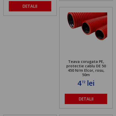
DETALII
Teava corugata PE,
protectie cablu DE 50
450 N/m Elcor, rosu,
50m
4
lei
72
DETALII