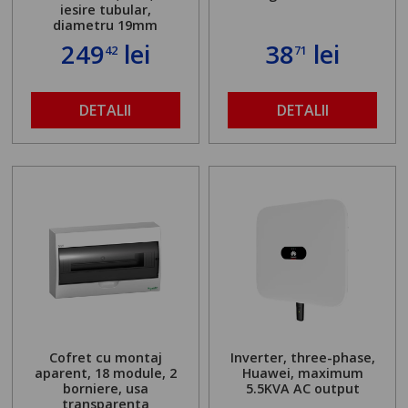
iesire tubular,
diametru 19mm
249
lei
38
lei
42
71
DETALII
DETALII
Cofret cu montaj
Inverter, three-phase,
aparent, 18 module, 2
Huawei, maximum
borniere, usa
5.5KVA AC output
transparenta