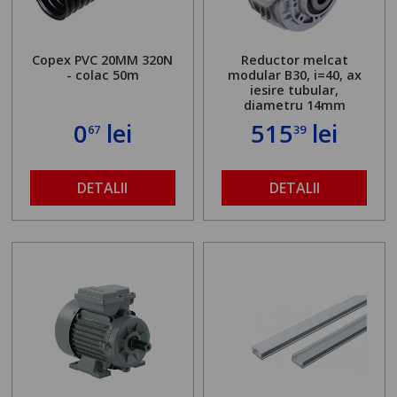
Copex PVC 20MM 320N
Reductor melcat
- colac 50m
modular B30, i=40, ax
iesire tubular,
diametru 14mm
0
lei
515
lei
67
39
DETALII
DETALII