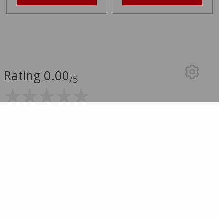
Rating 0.00
/5
0.00 (0 Review-uri)
5 stele
0
4 stele
0
3 stele
0
2 stele
0
1 stea
0