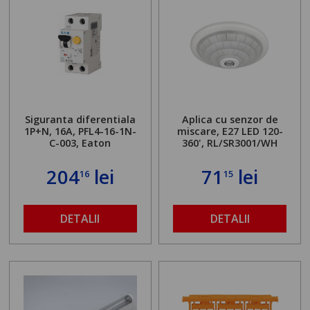
Siguranta diferentiala
Aplica cu senzor de
1P+N, 16A, PFL4-16-1N-
miscare, E27 LED 120-
C-003, Eaton
360', RL/SR3001/WH
204
lei
71
lei
16
15
DETALII
DETALII