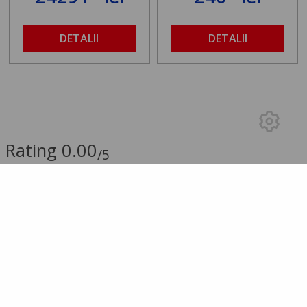
DETALII
DETALII
Rating 0.00
/5
0.00 (0 Review-uri)
5 stele
0
4 stele
0
3 stele
0
2 stele
0