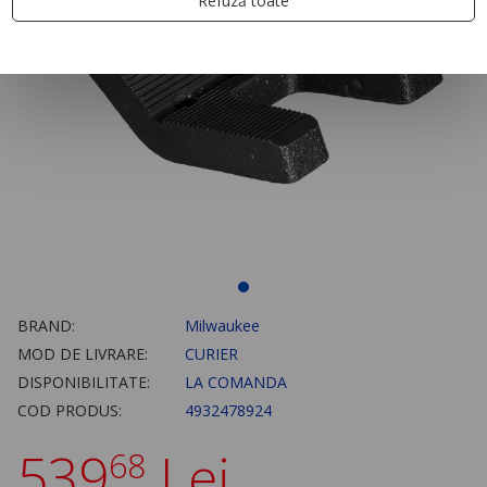
Refuză toate
BRAND:
Milwaukee
MOD DE LIVRARE:
CURIER
DISPONIBILITATE:
LA COMANDA
COD PRODUS:
4932478924
539
Lei
68