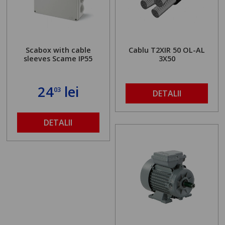
Scabox with cable
Cablu T2XIR 50 OL-AL
sleeves Scame IP55
3X50
24
lei
03
DETALII
DETALII