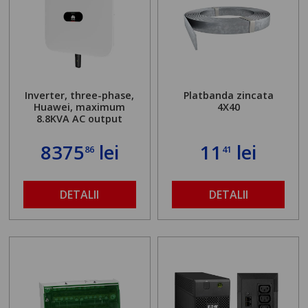
Inverter, three-phase,
Platbanda zincata
Huawei, maximum
4X40
8.8KVA AC output
8375
lei
11
lei
86
41
DETALII
DETALII