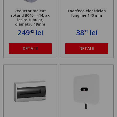
Reductor melcat
Foarfeca electrician
rotund B045, i=14, ax
lungime 140 mm
iesire tubular,
diametru 19mm
249
lei
38
lei
42
71
DETALII
DETALII