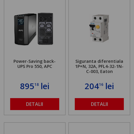
Power-Saving back-
Siguranta diferentiala
UPS Pro 550, APC
1P+N, 32A, PFL4-32-1N-
C-003, Eaton
895
lei
204
lei
18
16
DETALII
DETALII