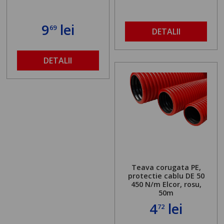
9
lei
69
DETALII
DETALII
Teava corugata PE,
protectie cablu DE 50
450 N/m Elcor, rosu,
50m
4
lei
72