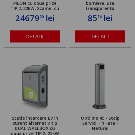
PILON cu doua prize
borniere, usa
TIP 2, 22kW, Scame, cu
transparenta
server local
24679
lei
85
lei
20
74
DETALII
DETALII
Statie incarcare EV in
Optiline 45 - Stalp
curent alternativ tip
Servicii - 1 Fata -
DUAL WALLBOX cu
Natural
doua prize TIP 2, 22kW