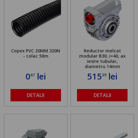
Copex PVC 20MM 320N
Reductor melcat
- colac 50m
modular B30, i=40, ax
iesire tubular,
diametru 14mm
0
lei
515
lei
67
39
DETALII
DETALII