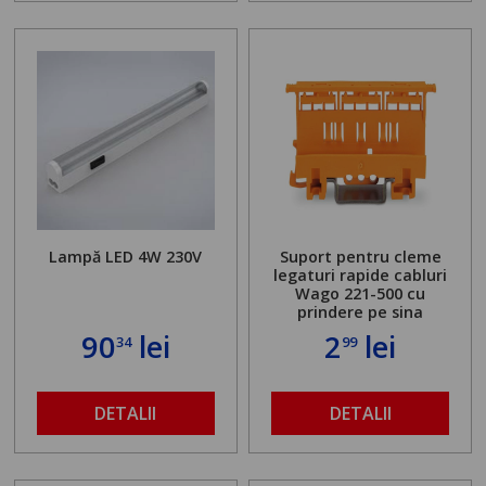
Lampă LED 4W 230V
Suport pentru cleme
legaturi rapide cabluri
Wago 221-500 cu
prindere pe sina
90
lei
2
lei
34
99
DETALII
DETALII