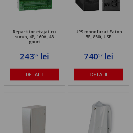
Repartitor etajat cu
UPS monofazat Eaton
surub, 4P, 160A, 48
5E, 850i, USB
gauri
243
lei
740
lei
97
57
DETALII
DETALII