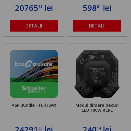
20765
lei
598
lei
81
01
DETALII
DETALII
ASP Bundle - Full (SW)
Modul dimare becuri
LED 100W RCRL
24291
lei
240
lei
65
14