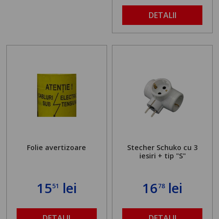
DETALII
Folie avertizoare
Stecher Schuko cu 3
iesiri + tip "S"
15
lei
16
lei
51
78
DETALII
DETALII