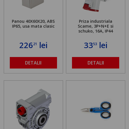
Panou 40X60X20, ABS
Priza industriala
IP65, usa mata clasic
Scame, 3P+N+E si
schuko, 16A, IP44
226
lei
33
lei
21
53
DETALII
DETALII