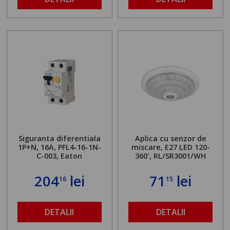
Siguranta diferentiala
Aplica cu senzor de
1P+N, 16A, PFL4-16-1N-
miscare, E27 LED 120-
C-003, Eaton
360', RL/SR3001/WH
204
lei
71
lei
16
15
DETALII
DETALII