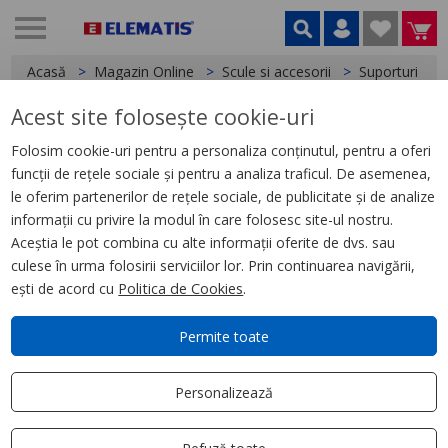
Acasă
Magazin Online
Scule si accesorii
Suporturi și b
Acest site folosește cookie-uri
< Suporturi și bancuri de lucru
Folosim cookie-uri pentru a personaliza conținutul, pentru a oferi
funcții de rețele sociale și pentru a analiza traficul. De asemenea,
Fălci din neopren pentru
le oferim partenerilor de rețele sociale, de publicitate și de analize
suportul pentru țevi
informații cu privire la modul în care folosesc site-ul nostru.
MILWAUKEE®
Aceștia le pot combina cu alte informații oferite de dvs. sau
culese în urma folosirii serviciilor lor. Prin continuarea navigării,
ești de acord cu
Politica de Cookies
.
Permite toate
Personalizează