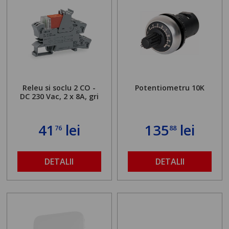
Releu si soclu 2 CO -
Potentiometru 10K
DC 230 Vac, 2 x 8A, gri
41
lei
135
lei
76
88
DETALII
DETALII