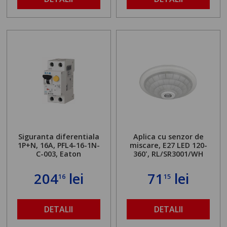
Siguranta diferentiala
Aplica cu senzor de
1P+N, 16A, PFL4-16-1N-
miscare, E27 LED 120-
C-003, Eaton
360', RL/SR3001/WH
204
lei
71
lei
16
15
DETALII
DETALII