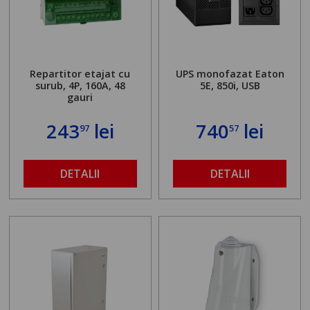
Repartitor etajat cu
UPS monofazat Eaton
surub, 4P, 160A, 48
5E, 850i, USB
gauri
243
lei
740
lei
97
57
DETALII
DETALII