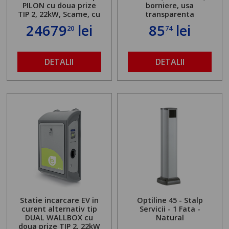
PILON cu doua prize
borniere, usa
TIP 2, 22kW, Scame, cu
transparenta
server local
24679
lei
85
lei
20
74
DETALII
DETALII
Statie incarcare EV in
Optiline 45 - Stalp
curent alternativ tip
Servicii - 1 Fata -
DUAL WALLBOX cu
Natural
doua prize TIP 2, 22kW