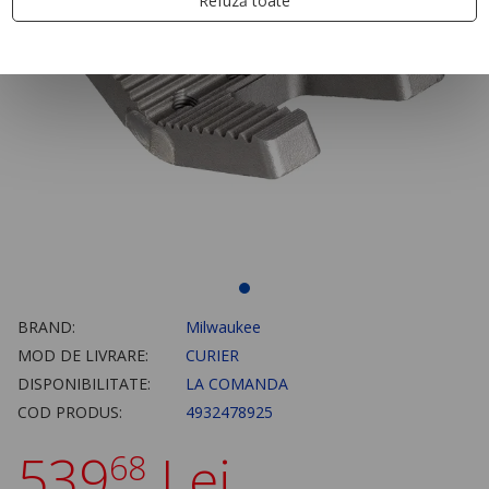
Refuză toate
BRAND:
Milwaukee
MOD DE LIVRARE:
CURIER
DISPONIBILITATE:
LA COMANDA
COD PRODUS:
4932478925
539
Lei
68