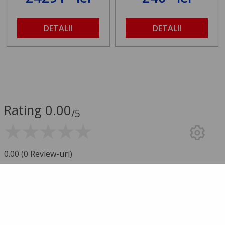
DETALII
DETALII
Rating 0.00
/5
0.00 (0 Review-uri)
5 stele
0
4 stele
0
3 stele
0
2 stele
0