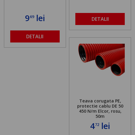
9
lei
69
DETALII
DETALII
Teava corugata PE,
protectie cablu DE 50
450 N/m Elcor, rosu,
50m
4
lei
72