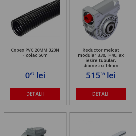
Copex PVC 20MM 320N
Reductor melcat
- colac 50m
modular B30, i=40, ax
iesire tubular,
diametru 14mm
0
lei
515
lei
67
39
DETALII
DETALII