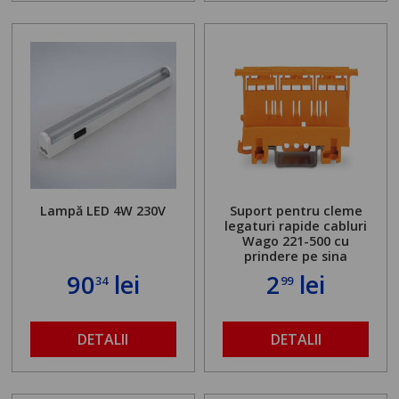
Lampă LED 4W 230V
Suport pentru cleme
legaturi rapide cabluri
Wago 221-500 cu
prindere pe sina
90
lei
2
lei
34
99
DETALII
DETALII