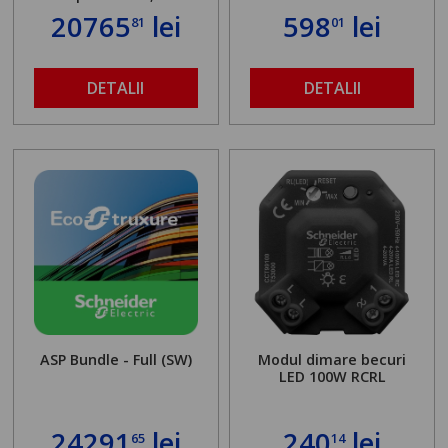
20765
lei
598
lei
81
01
DETALII
DETALII
ASP Bundle - Full (SW)
Modul dimare becuri
LED 100W RCRL
24291
lei
240
lei
65
14