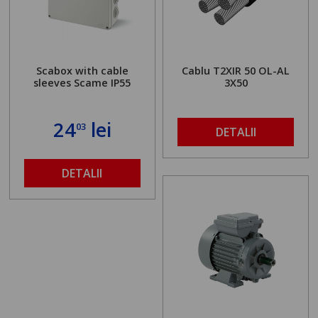
Scabox with cable
Cablu T2XIR 50 OL-AL
sleeves Scame IP55
3X50
24
lei
03
DETALII
DETALII