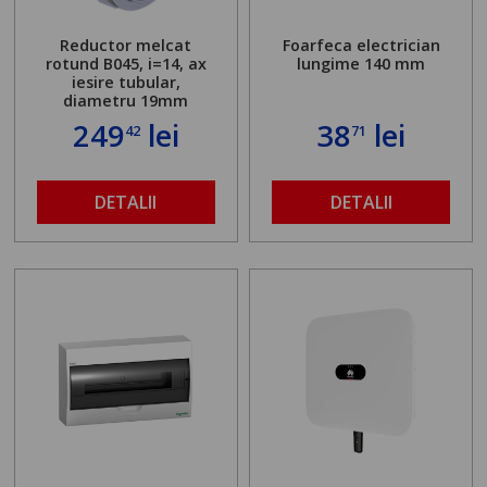
Reductor melcat
Foarfeca electrician
rotund B045, i=14, ax
lungime 140 mm
iesire tubular,
diametru 19mm
249
lei
38
lei
42
71
DETALII
DETALII