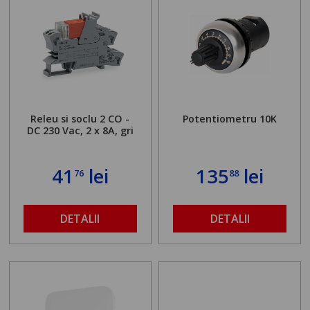
Releu si soclu 2 CO -
Potentiometru 10K
DC 230 Vac, 2 x 8A, gri
41
lei
135
lei
76
88
DETALII
DETALII