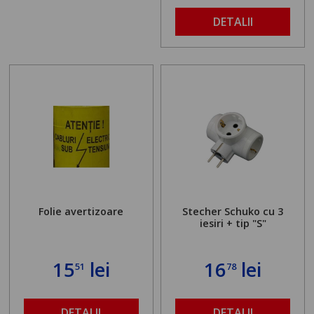
DETALII
Folie avertizoare
Stecher Schuko cu 3
iesiri + tip "S"
15
lei
16
lei
51
78
DETALII
DETALII