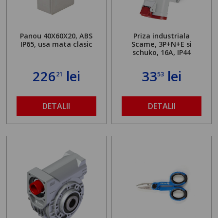
Panou 40X60X20, ABS
Priza industriala
IP65, usa mata clasic
Scame, 3P+N+E si
schuko, 16A, IP44
226
lei
33
lei
21
53
DETALII
DETALII