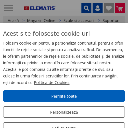
Acasă
Magazin Online
Scule si accesorii
Suporturi și b
Acest site folosește cookie-uri
< Suporturi și bancuri de lucru
Folosim cookie-uri pentru a personaliza conținutul, pentru a oferi
funcții de rețele sociale și pentru a analiza traficul. De asemenea,
Fălci din oțel inoxidabil pentru
le oferim partenerilor de rețele sociale, de publicitate și de analize
suportul pentru țevi
informații cu privire la modul în care folosesc site-ul nostru.
MILWAUKEE®
Aceștia le pot combina cu alte informații oferite de dvs. sau
culese în urma folosirii serviciilor lor. Prin continuarea navigării,
ești de acord cu
Politica de Cookies
.
Permite toate
Personalizează