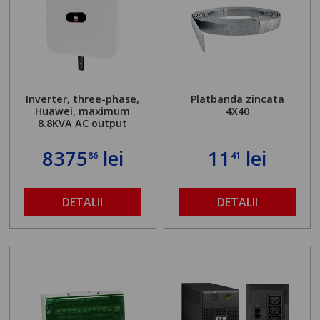
Inverter, three-phase,
Platbanda zincata
Huawei, maximum
4X40
8.8KVA AC output
8375
lei
11
lei
86
41
DETALII
DETALII