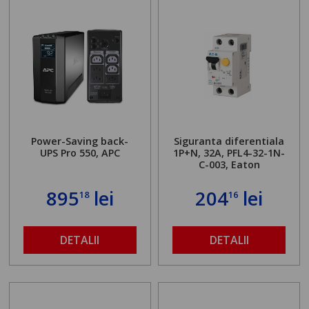
Power-Saving back-
Siguranta diferentiala
UPS Pro 550, APC
1P+N, 32A, PFL4-32-1N-
C-003, Eaton
895
lei
204
lei
18
16
DETALII
DETALII