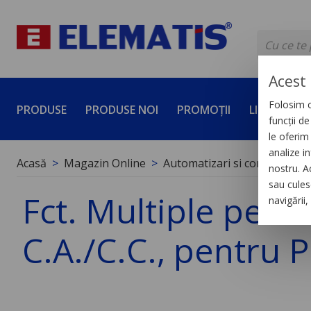
Acest 
Folosim c
PRODUSE
PRODUSE NOI
PROMOȚII
LICHIDĂRI 
funcții d
le oferim 
analize in
Acasă
Magazin Online
Automatizari si control indus
nostru. A
sau culese
Fct. Multiple pent
navigării
C.A./C.C., pentru P