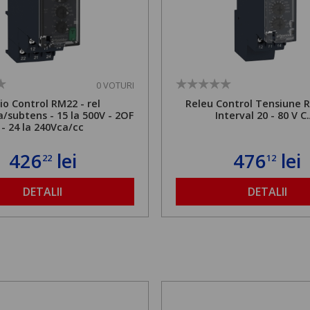
0 VOTURI
io Control RM22 - rel
Releu Control Tensiune 
a/subtens - 15 la 500V - 2OF
Interval 20 - 80 V C
- 24 la 240Vca/cc
426
lei
476
lei
22
12
DETALII
DETALII