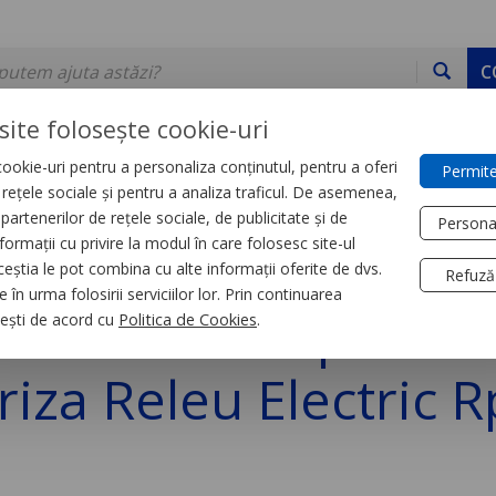
C
site folosește cookie-uri
ookie-uri pentru a personaliza conținutul, pentru a oferi
Permite
DE STOC
SERVICII
DEVINO PARTENER
CONTACT
e rețele sociale și pentru a analiza traficul. De asemenea,
partenerilor de rețele sociale, de publicitate și de
Persona
formații cu privire la modul în care folosesc site-ul
trial
Relee
ceștia le pot combina cu alte informații oferite de dvs.
Refuză
 în urma folosirii serviciilor lor. Prin continuarea
ru Modul temperatur
, ești de acord cu
Politica de Cookies
.
riza Releu Electric R