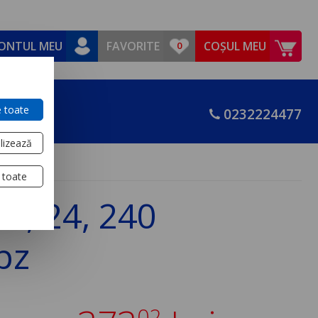
ONTUL MEU
FAVORITE
COȘUL MEU
 toate
0232224477
lizează
 toate
a, 24, 240
pz
02