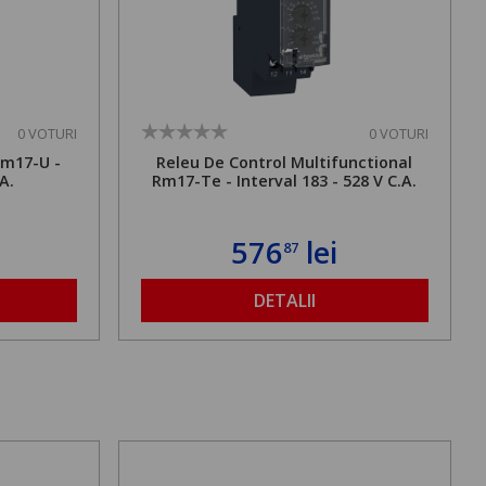
0 VOTURI
0 VOTURI
Rm17-U -
Releu De Control Multifunctional
.A.
Rm17-Te - Interval 183 - 528 V C.A.
576
lei
87
DETALII