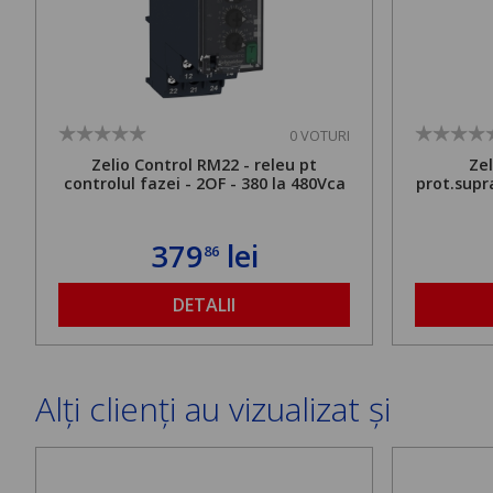
0 VOTURI
Zelio Control RM22 - releu pt
Zel
controlul fazei - 2OF - 380 la 480Vca
prot.supr
379
lei
86
DETALII
Alți clienți au vizualizat și