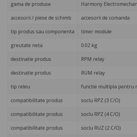
gama de produse
Harmony Electromechani
accesorii / piese de schimb
accesorii de comanda
tip produs sau componenta
timer module
greutate neta
0.02 kg
destinatie produs
RPM relay
destinatie produs
RUM relay
tip releu
functie multipla pentru 
compatibilitate produs
soclu RPZ (3 C/O)
compatibilitate produs
soclu RPZ (4 C/O)
compatibilitate produs
soclu RUZ (2 C/O)