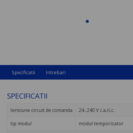
Specificatii
Intrebari
SPECIFICATII
tensiune circuit de comanda
24...240 V c.a./c.c.
tip modul
modul temporizator