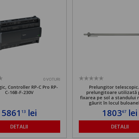
0 VOTURI
ic, Controller RP-C Pro RP-
Prelungitor telescopic
C-16B-F-230V
prelungitoare utilizată
fixarea pe sol a standului 
găurit în locul buloane
ancorare. Greutate maxi
5861
lei
1803
lei
13
67
de 500 kg și înălțime regla
1,8 la 2,9 m
DETALII
DETALII