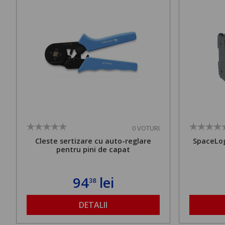
0 VOTURI
Cleste sertizare cu auto-reglare
SpaceLog
pentru pini de capat
94
lei
38
DETALII