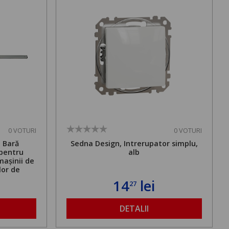
0 VOTURI
0 VOTURI
. Bară
Sedna Design, Intrerupator simplu,
 pentru
alb
mașinii de
lor de
mă admisă
14
lei
27
bilă de la
DETALII