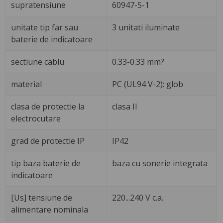
supratensiune
60947-5-1
unitate tip far sau
3 unitati iluminate
baterie de indicatoare
sectiune cablu
0.33-0.33 mm?
material
PC (UL94 V-2): glob
clasa de protectie la
clasa II
electrocutare
grad de protectie IP
IP42
tip baza baterie de
baza cu sonerie integrata
indicatoare
[Us] tensiune de
220...240 V c.a.
alimentare nominala