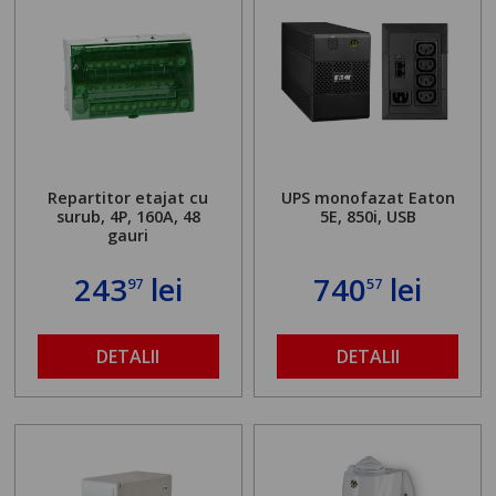
Repartitor etajat cu
UPS monofazat Eaton
surub, 4P, 160A, 48
5E, 850i, USB
gauri
243
lei
740
lei
97
57
DETALII
DETALII