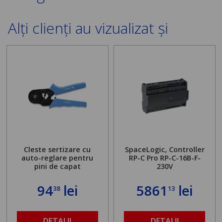
Alți clienți au vizualizat și
Cleste sertizare cu
SpaceLogic, Controller
auto-reglare pentru
RP-C Pro RP-C-16B-F-
pini de capat
230V
94
lei
5861
lei
38
13
DETALII
DETALII