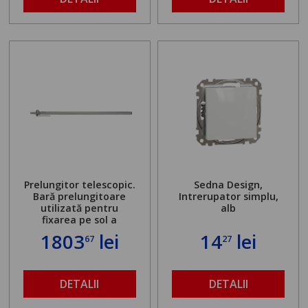
Prelungitor telescopic.
Sedna Design,
Bară prelungitoare
Intrerupator simplu,
utilizată pentru
alb
fixarea pe sol a
standului mașinii de
1803
lei
14
lei
67
27
găurit în locul
buloanelor de
ancorare. Greutate
maximă admisă de 500
DETALII
DETALII
kg și înălțime reglabilă
de la 1,8 la 2,9 m