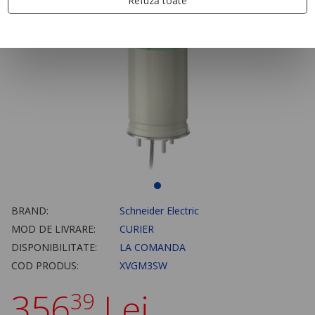
Refuză toate
BRAND:
Schneider Electric
MOD DE LIVRARE:
CURIER
DISPONIBILITATE:
LA COMANDA
COD PRODUS:
XVGM3SW
356
Lei
39