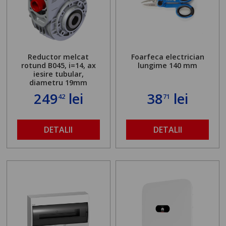
Reductor melcat
Foarfeca electrician
rotund B045, i=14, ax
lungime 140 mm
iesire tubular,
diametru 19mm
249
lei
38
lei
42
71
DETALII
DETALII