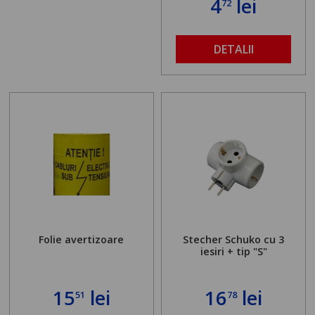
4
lei
72
DETALII
Folie avertizoare
Stecher Schuko cu 3
iesiri + tip "S"
15
lei
16
lei
51
78