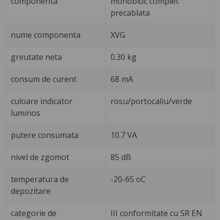
componenta
monobloc complet
precablata
nume componenta
XVG
greutate neta
0.30 kg
consum de curent
68 mA
culoare indicator
rosu/portocaliu/verde
luminos
putere consumata
10.7 VA
nivel de zgomot
85 dB
temperatura de
-20-65 oC
depozitare
categorie de
III conformitate cu SR EN