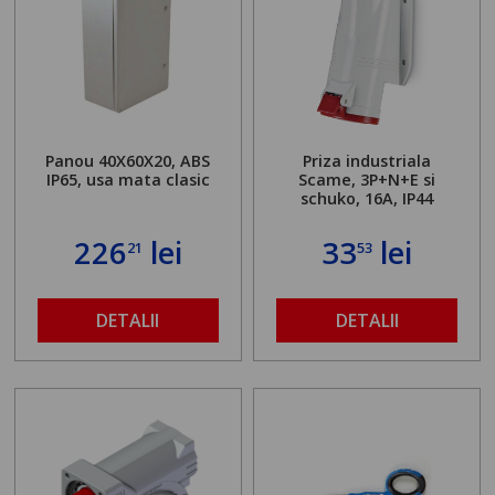
Panou 40X60X20, ABS
Priza industriala
IP65, usa mata clasic
Scame, 3P+N+E si
schuko, 16A, IP44
226
lei
33
lei
21
53
DETALII
DETALII