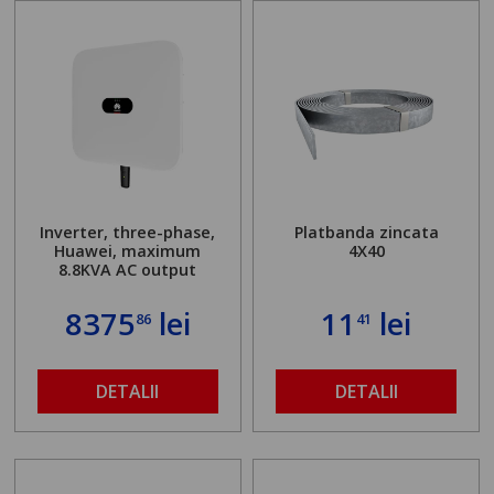
Inverter, three-phase,
Platbanda zincata
Huawei, maximum
4X40
8.8KVA AC output
8375
lei
11
lei
86
41
DETALII
DETALII