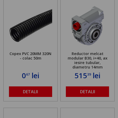
Copex PVC 20MM 320N
Reductor melcat
- colac 50m
modular B30, i=40, ax
iesire tubular,
diametru 14mm
0
lei
515
lei
67
39
DETALII
DETALII