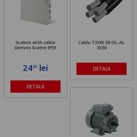
Scabox with cable
Cablu T2XIR 50 OL-AL
sleeves Scame IP55
3X50
24
lei
03
DETALII
DETALII