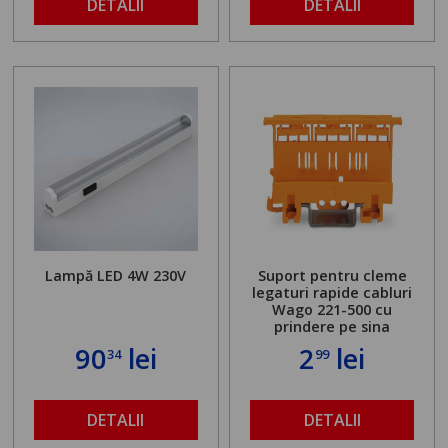
DETALII
DETALII
Lampă LED 4W 230V
Suport pentru cleme
legaturi rapide cabluri
Wago 221-500 cu
prindere pe sina
90
lei
2
lei
34
99
DETALII
DETALII