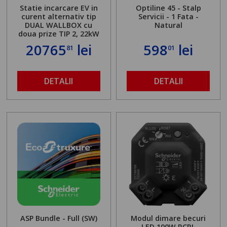
Statie incarcare EV in
Optiline 45 - Stalp
curent alternativ tip
Servicii - 1 Fata -
DUAL WALLBOX cu
Natural
doua prize TIP 2, 22kW
20765
lei
598
lei
81
01
DETALII
DETALII
ASP Bundle - Full (SW)
Modul dimare becuri
LED 100W RCRL