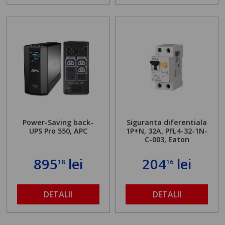
Power-Saving back-
Siguranta diferentiala
UPS Pro 550, APC
1P+N, 32A, PFL4-32-1N-
C-003, Eaton
895
lei
204
lei
18
16
DETALII
DETALII