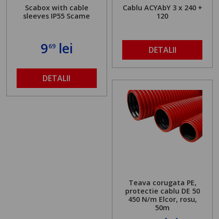
Scabox with cable
Cablu ACYAbY 3 x 240 +
sleeves IP55 Scame
120
9
lei
69
DETALII
DETALII
Teava corugata PE,
protectie cablu DE 50
450 N/m Elcor, rosu,
50m