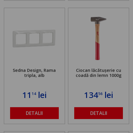
Sedna Design, Rama
Ciocan lăcătușerie cu
tripla, alb
coadă din lemn 1000g
11
lei
134
lei
14
56
DETALII
DETALII