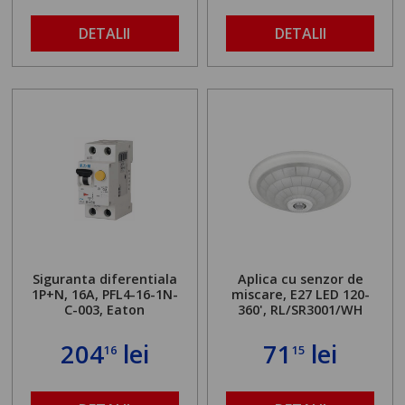
DETALII
DETALII
Siguranta diferentiala
Aplica cu senzor de
1P+N, 16A, PFL4-16-1N-
miscare, E27 LED 120-
C-003, Eaton
360', RL/SR3001/WH
204
lei
71
lei
16
15