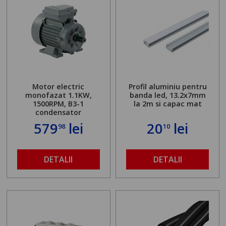
Motor electric
Profil aluminiu pentru
monofazat 1.1KW,
banda led, 13.2x7mm
1500RPM, B3-1
la 2m si capac mat
condensator
579
lei
20
lei
98
10
DETALII
DETALII