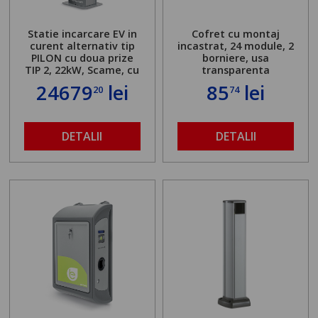
Statie incarcare EV in
Cofret cu montaj
curent alternativ tip
incastrat, 24 module, 2
PILON cu doua prize
borniere, usa
TIP 2, 22kW, Scame, cu
transparenta
server local
24679
lei
85
lei
20
74
DETALII
DETALII