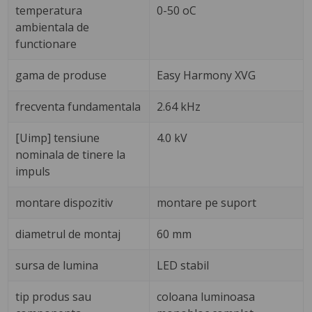
temperatura
0-50 oC
ambientala de
functionare
gama de produse
Easy Harmony XVG
frecventa fundamentala
2.64 kHz
[Uimp] tensiune
4.0 kV
nominala de tinere la
impuls
montare dispozitiv
montare pe suport
diametrul de montaj
60 mm
sursa de lumina
LED stabil
tip produs sau
coloana luminoasa