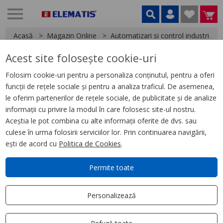
Acasă
Magazin Online
Automatizari si control industrial
Acest site folosește cookie-uri
< Dispozitive de semnalizare
Folosim cookie-uri pentru a personaliza conținutul, pentru a oferi
funcții de rețele sociale și pentru a analiza traficul. De asemenea,
Harmony XVG, Coloana de
le oferim partenerilor de rețele sociale, de publicitate și de analize
semnalizare 3 STG RGV 240V
informații cu privire la modul în care folosesc site-ul nostru.
BUZ Montaj baza
Aceștia le pot combina cu alte informații oferite de dvs. sau
culese în urma folosirii serviciilor lor. Prin continuarea navigării,
ești de acord cu
Politica de Cookies
.
Permite toate
Personalizează