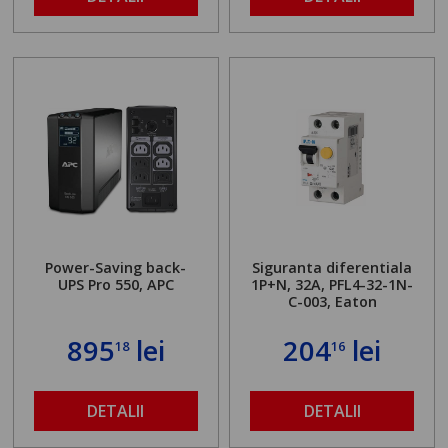
Power-Saving back-
Siguranta diferentiala
UPS Pro 550, APC
1P+N, 32A, PFL4-32-1N-
C-003, Eaton
895
lei
204
lei
18
16
DETALII
DETALII