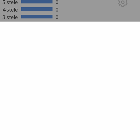
5 stele
0
4 stele
0
3 stele
0
2 stele
0
1 stea
0
mai multe rezultate
SCRIE UN REVIEW
Trebuie să te autentifici pentru a trimite un
review!
Intră în cont