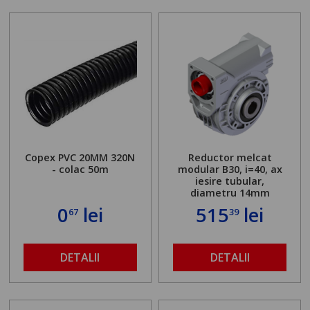
Copex PVC 20MM 320N
Reductor melcat
- colac 50m
modular B30, i=40, ax
iesire tubular,
diametru 14mm
0
lei
515
lei
67
39
DETALII
DETALII