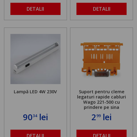
DETALII
DETALII
Lampă LED 4W 230V
Suport pentru cleme
legaturi rapide cabluri
Wago 221-500 cu
prindere pe sina
90
lei
2
lei
34
99
DETALII
DETALII