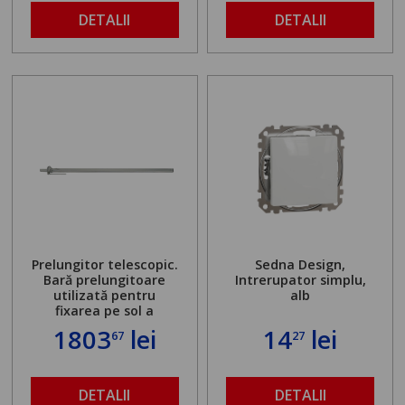
DETALII
DETALII
Prelungitor telescopic.
Sedna Design,
Bară prelungitoare
Intrerupator simplu,
utilizată pentru
alb
fixarea pe sol a
standului mașinii de
1803
lei
14
lei
67
27
găurit în locul
buloanelor de
ancorare. Greutate
maximă admisă de 500
DETALII
DETALII
kg și înălțime reglabilă