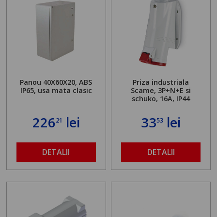
Panou 40X60X20, ABS
Priza industriala
IP65, usa mata clasic
Scame, 3P+N+E si
schuko, 16A, IP44
226
lei
33
lei
21
53
DETALII
DETALII