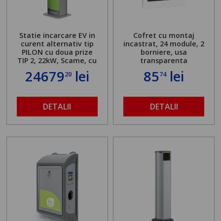
Statie incarcare EV in
Cofret cu montaj
curent alternativ tip
incastrat, 24 module, 2
PILON cu doua prize
borniere, usa
TIP 2, 22kW, Scame, cu
transparenta
server local
24679
lei
85
lei
20
74
DETALII
DETALII