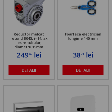
Reductor melcat
Foarfeca electrician
rotund B045, i=14, ax
lungime 140 mm
iesire tubular,
diametru 19mm
249
lei
38
lei
42
71
DETALII
DETALII