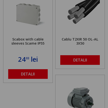
Scabox with cable
Cablu T2XIR 50 OL-AL
sleeves Scame IP55
3X50
24
lei
03
DETALII
DETALII