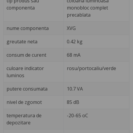
tip produs sau
coloana luminoasa
componenta
monobloc complet
precablata
nume componenta
XVG
greutate neta
0.42 kg
consum de curent
68 mA
culoare indicator
rosu/portocaliu/verde
luminos
putere consumata
10.7 VA
nivel de zgomot
85 dB
temperatura de
-20-65 oC
depozitare