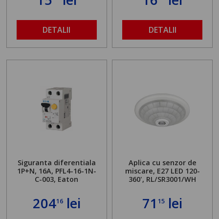
DETALII
DETALII
Siguranta diferentiala
Aplica cu senzor de
1P+N, 16A, PFL4-16-1N-
miscare, E27 LED 120-
C-003, Eaton
360', RL/SR3001/WH
204
lei
71
lei
16
15