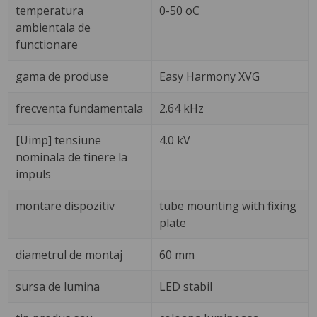
temperatura
0-50 oC
ambientala de
functionare
gama de produse
Easy Harmony XVG
frecventa fundamentala
2.64 kHz
[Uimp] tensiune
4.0 kV
nominala de tinere la
impuls
montare dispozitiv
tube mounting with fixing
plate
diametrul de montaj
60 mm
sursa de lumina
LED stabil