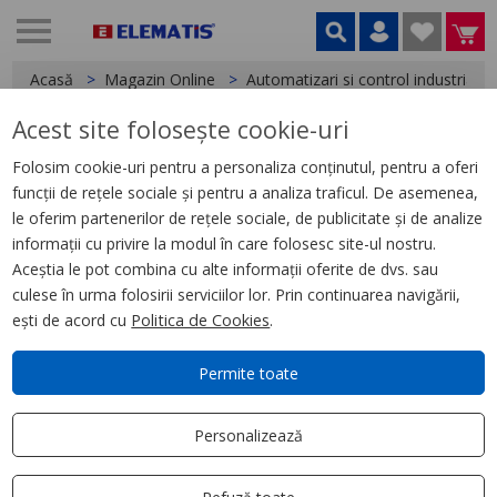
Acasă
Magazin Online
Automatizari si control industrial
Acest site folosește cookie-uri
< Dispozitive de semnalizare
Folosim cookie-uri pentru a personaliza conținutul, pentru a oferi
funcții de rețele sociale și pentru a analiza traficul. De asemenea,
Harmony XVG, Coloana de
le oferim partenerilor de rețele sociale, de publicitate și de analize
semnalizare 3 STG RGV 240V
informații cu privire la modul în care folosesc site-ul nostru.
BUZ TUB FIX
Aceștia le pot combina cu alte informații oferite de dvs. sau
culese în urma folosirii serviciilor lor. Prin continuarea navigării,
ești de acord cu
Politica de Cookies
.
Permite toate
Personalizează