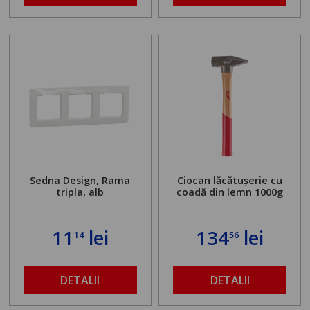
de la 1,8 la 2,9 m
Sedna Design, Rama
Ciocan lăcătușerie cu
tripla, alb
coadă din lemn 1000g
11
lei
134
lei
14
56
DETALII
DETALII