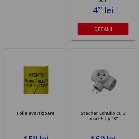
50m
4
lei
72
DETALII
Folie avertizoare
Stecher Schuko cu 3
iesiri + tip "S"
15
lei
16
lei
51
78