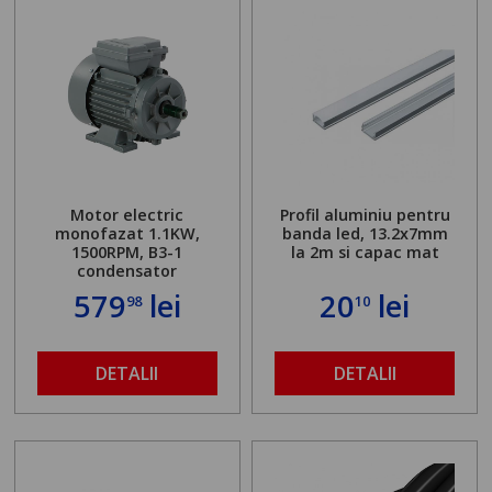
Motor electric
Profil aluminiu pentru
monofazat 1.1KW,
banda led, 13.2x7mm
1500RPM, B3-1
la 2m si capac mat
condensator
579
lei
20
lei
98
10
DETALII
DETALII