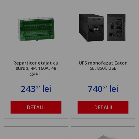
Repartitor etajat cu
UPS monofazat Eaton
surub, 4P, 160A, 48
5E, 850i, USB
gauri
243
lei
740
lei
97
57
DETALII
DETALII