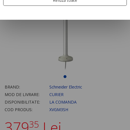
Refuză toate
BRAND:
Schneider Electric
MOD DE LIVRARE:
CURIER
DISPONIBILITATE:
LA COMANDA
COD PRODUS:
XVGM3SH
379
Lei
35