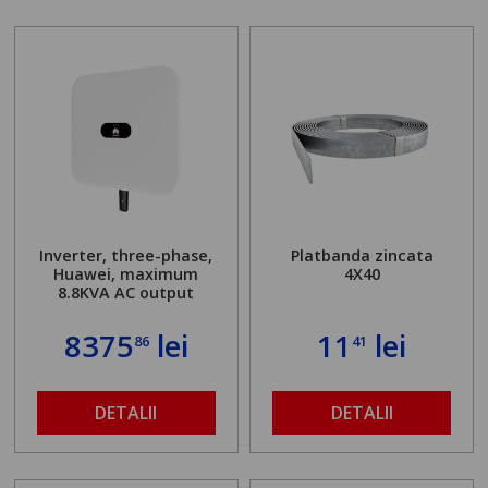
Inverter, three-phase,
Platbanda zincata
Huawei, maximum
4X40
8.8KVA AC output
8375
lei
11
lei
86
41
DETALII
DETALII