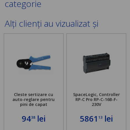
categorie
Alți clienți au vizualizat și
Cleste sertizare cu
SpaceLogic, Controller
auto-reglare pentru
RP-C Pro RP-C-16B-F-
pini de capat
230V
94
lei
5861
lei
38
13