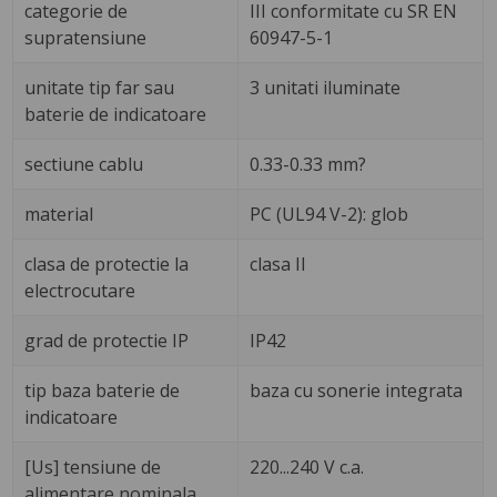
categorie de
III conformitate cu SR EN
supratensiune
60947-5-1
unitate tip far sau
3 unitati iluminate
baterie de indicatoare
sectiune cablu
0.33-0.33 mm?
material
PC (UL94 V-2): glob
clasa de protectie la
clasa II
electrocutare
grad de protectie IP
IP42
tip baza baterie de
baza cu sonerie integrata
indicatoare
[Us] tensiune de
220...240 V c.a.
alimentare nominala