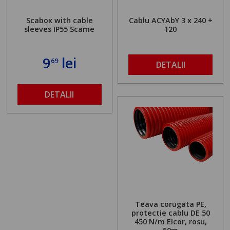
Scabox with cable
Cablu ACYAbY 3 x 240 +
sleeves IP55 Scame
120
9
lei
69
DETALII
DETALII
Teava corugata PE,
protectie cablu DE 50
450 N/m Elcor, rosu,