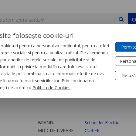
C
site folosește cookie-uri
ookie-uri pentru a personaliza conținutul, pentru a oferi
Permite
DE STOC
SERVICII
DEVINO PARTENER
CONTACT
e rețele sociale și pentru a analiza traficul. De asemenea,
partenerilor de rețele sociale, de publicitate și de
Persona
formații cu privire la modul în care folosesc site-ul
trial
Relee
ceștia le pot combina cu alte informații oferite de dvs.
Refuză
 în urma folosirii serviciilor lor. Prin continuarea
 0 - 100
, ești de acord cu
Politica de Cookies
.
BRAND:
Schneider Electric
MOD DE LIVRARE:
CURIER