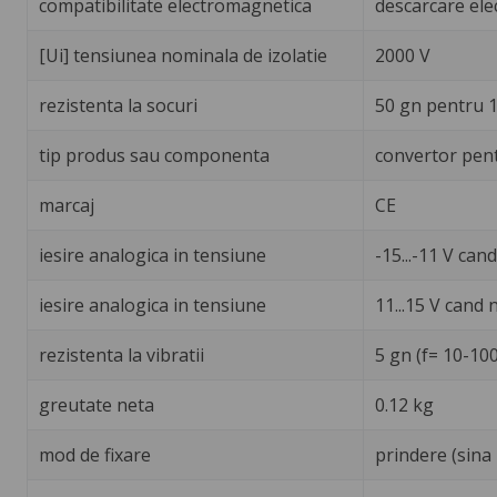
compatibilitate electromagnetica
descarcare elec
[Ui] tensiunea nominala de izolatie
2000 V
rezistenta la socuri
50 gn pentru 1
tip produs sau componenta
convertor pen
marcaj
CE
iesire analogica in tensiune
-15...-11 V can
iesire analogica in tensiune
11...15 V cand
rezistenta la vibratii
5 gn (f= 10-10
greutate neta
0.12 kg
mod de fixare
prindere (sina