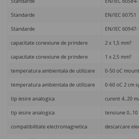
Standarde
EN/IEC 60584-
Standarde
EN/IEC 60751
Standarde
EN/IEC 60947-
capacitate conexiune de prindere
2 x 1,5 mm?
capacitate conexiune de prindere
1 x 2,5 mm?
temperatura ambientala de utilizare
0-50 oC mounti
temperatura ambientala de utilizare
0-60 oC 2 cm s
tip iesire analogica
curent 4...20 
tip iesire analogica
tensiune 0...1
compatibilitate electromagnetica
descarcare elec