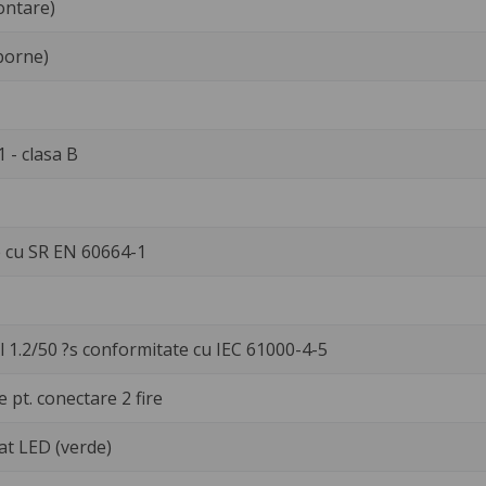
ontare)
 borne)
 - clasa B
e cu SR EN 60664-1
l 1.2/50 ?s conformitate cu IEC 61000-4-5
 pt. conectare 2 fire
t LED (verde)