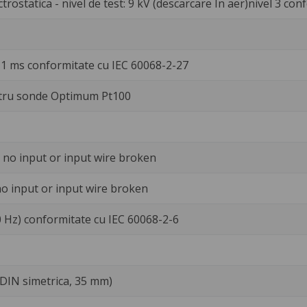
trostatica - nivel de test: 9 kV (descarcare In aer)nivel 3 co
1 ms conformitate cu IEC 60068-2-27
tru sonde Optimum Pt100
d no input or input wire broken
 no input or input wire broken
0 Hz) conformitate cu IEC 60068-2-6
 DIN simetrica, 35 mm)