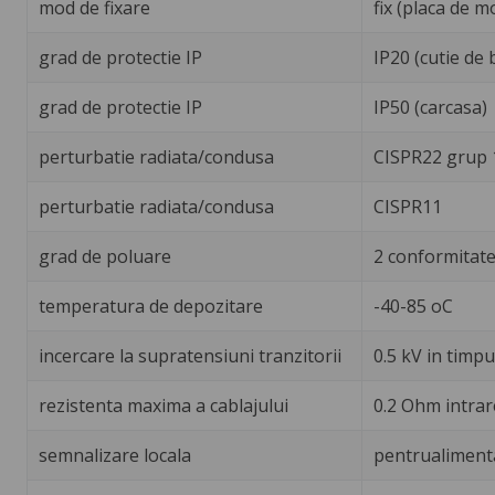
mod de fixare
fix (placa de m
grad de protectie IP
IP20 (cutie de
grad de protectie IP
IP50 (carcasa)
perturbatie radiata/condusa
CISPR22 grup 1
perturbatie radiata/condusa
CISPR11
grad de poluare
2 conformitat
temperatura de depozitare
-40-85 oC
incercare la supratensiuni tranzitorii
0.5 kV in timpu
rezistenta maxima a cablajului
0.2 Ohm intrare
semnalizare locala
pentrualimenta