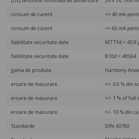
[Us] tensiune nominala de alimentare
24 V DC non is
consum de curent
<= 40 mA pent
consum de curent
<= 60 mA pentr
fiabilitate securitate date
MTTFd = 43.9 
fiabilitate securitate date
B10d = 40564
gama de produse
Harmony Anal
eroare de masurare
+/- 0.5 % din s
eroare de masurare
+/- 1 % of full 
eroare de masurare
+/- 10 % din ca
Standarde
DIN 43760