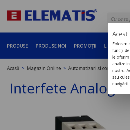
Acest 
Folosim c
PRODUSE
PRODUSE NOI
PROMOȚII
LICHIDĂRI 
funcții d
le oferim 
analize in
Acasă
Magazin Online
Automatizari si control indus
nostru. A
sau culese
Interfete Analogice
navigării