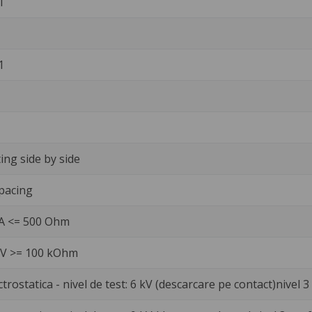
1
1
ng side by side
pacing
mA <= 500 Ohm
0 V >= 100 kOhm
trostatica - nivel de test: 6 kV (descarcare pe contact)nivel