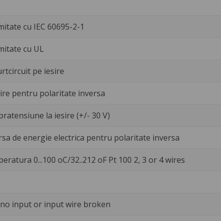
itate cu IEC 60695-2-1
mitate cu UL
rtcircuit pe iesire
sire pentru polaritate inversa
pratensiune la iesire (+/- 30 V)
rsa de energie electrica pentru polaritate inversa
ratura 0...100 oC/32..212 oF Pt 100 2, 3 or 4 wires
no input or input wire broken