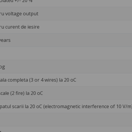
olated +/- 20 %
ru voltage output
u curent de iesire
years
og
cala completa (3 or 4 wires) la 20 oC
scale (2 fire) la 20 oC
patul scarii la 20 oC (electromagnetic interference of 10 V/m