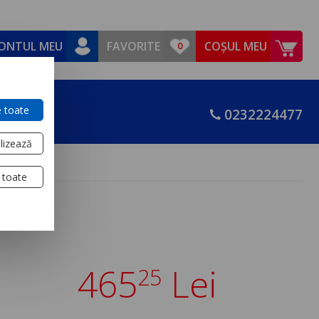
ONTUL MEU
FAVORITE
COȘUL MEU
 toate
0232224477
lizează
 toate
465
Lei
25