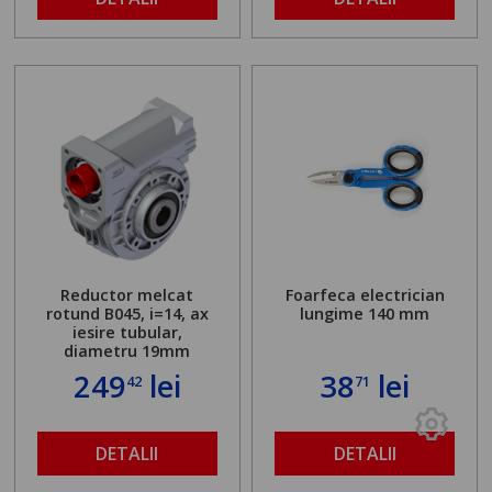
Reductor melcat
Foarfeca electrician
rotund B045, i=14, ax
lungime 140 mm
iesire tubular,
diametru 19mm
249
lei
38
lei
42
71
DETALII
DETALII