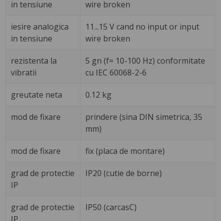
in tensiune
wire broken
iesire analogica
11...15 V cand no input or input
in tensiune
wire broken
rezistenta la
5 gn (f= 10-100 Hz) conformitate
vibratii
cu IEC 60068-2-6
greutate neta
0.12 kg
mod de fixare
prindere (sina DIN simetrica, 35
mm)
mod de fixare
fix (placa de montare)
grad de protectie
IP20 (cutie de borne)
IP
grad de protectie
IP50 (carcasC)
IP