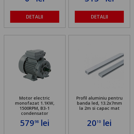
DETALII
DETALII
Motor electric
Profil aluminiu pentru
monofazat 1.1KW,
banda led, 13.2x7mm
1500RPM, B3-1
la 2m si capac mat
condensator
579
lei
20
lei
98
10