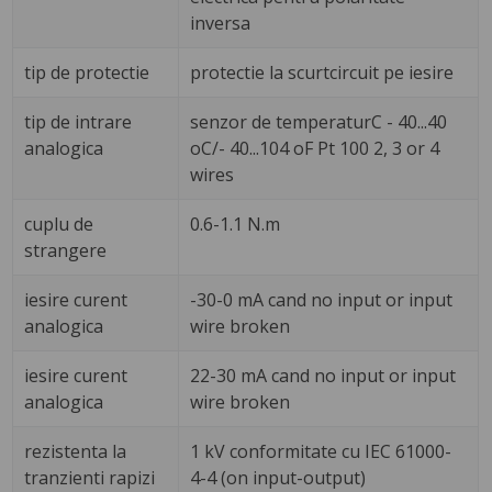
inversa
tip de protectie
protectie la scurtcircuit pe iesire
tip de intrare
senzor de temperaturC - 40...40
analogica
oC/- 40...104 oF Pt 100 2, 3 or 4
wires
cuplu de
0.6-1.1 N.m
strangere
iesire curent
-30-0 mA cand no input or input
analogica
wire broken
iesire curent
22-30 mA cand no input or input
analogica
wire broken
rezistenta la
1 kV conformitate cu IEC 61000-
tranzienti rapizi
4-4 (on input-output)