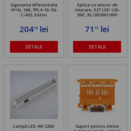
Siguranta diferentiala
Aplica cu senzor de
1P+N, 16A, PFL4-16-1N-
miscare, E27 LED 120-
C-003, Eaton
360', RL/SR3001/WH
204
lei
71
lei
16
15
DETALII
DETALII
Lampă LED 4W 230V
Suport pentru cleme