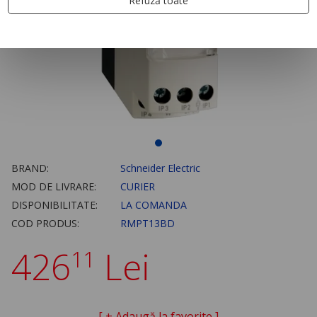
Refuză toate
BRAND:
Schneider Electric
MOD DE LIVRARE:
CURIER
DISPONIBILITATE:
LA COMANDA
COD PRODUS:
RMPT13BD
426
Lei
11
[ + Adaugă la favorite ]