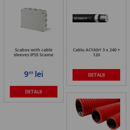
Scabox with cable
Cablu ACYAbY 3 x 240 +
sleeves IP55 Scame
120
9
lei
69
DETALII
DETALII