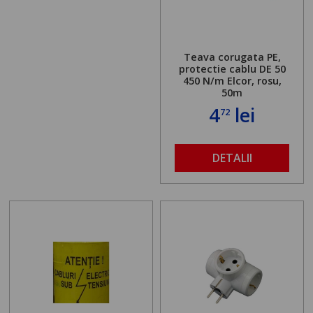
Teava corugata PE,
protectie cablu DE 50
450 N/m Elcor, rosu,
50m
4
lei
72
DETALII