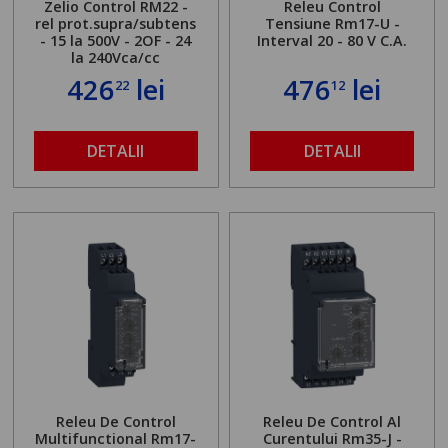
Zelio Control RM22 -
Releu Control
rel prot.supra/subtens
Tensiune Rm17-U -
- 15 la 500V - 2OF - 24
Interval 20 - 80 V C.A.
la 240Vca/cc
426
lei
476
lei
22
12
DETALII
DETALII
Releu De Control
Releu De Control Al
Multifunctional Rm17-
Curentului Rm35-J -