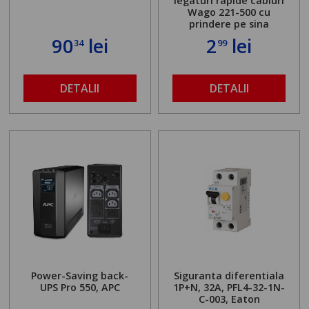
legaturi rapide cabluri
Wago 221-500 cu
prindere pe sina
90
lei
2
lei
34
99
DETALII
DETALII
Power-Saving back-
Siguranta diferentiala
UPS Pro 550, APC
1P+N, 32A, PFL4-32-1N-
C-003, Eaton