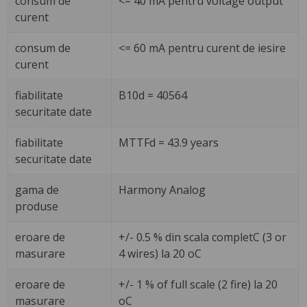
consum de
<= 40 mA pentru voltage output
curent
consum de
<= 60 mA pentru curent de iesire
curent
fiabilitate
B10d = 40564
securitate date
fiabilitate
MTTFd = 43.9 years
securitate date
gama de
Harmony Analog
produse
eroare de
+/- 0.5 % din scala completC (3 or
masurare
4 wires) la 20 oC
eroare de
+/- 1 % of full scale (2 fire) la 20
masurare
oC