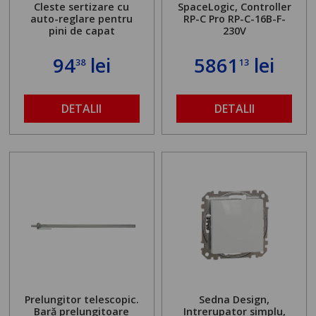
Cleste sertizare cu
SpaceLogic, Controller
auto-reglare pentru
RP-C Pro RP-C-16B-F-
pini de capat
230V
94
lei
5861
lei
38
13
DETALII
DETALII
Prelungitor telescopic.
Sedna Design,
Bară prelungitoare
Intrerupator simplu,