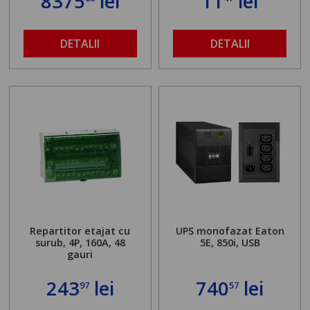
8375
lei
11
lei
DETALII
DETALII
Repartitor etajat cu
UPS monofazat Eaton
surub, 4P, 160A, 48
5E, 850i, USB
gauri
243
lei
740
lei
97
57