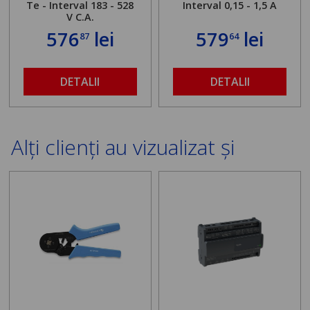
Te - Interval 183 - 528
Interval 0,15 - 1,5 A
V C.A.
576
lei
579
lei
87
64
DETALII
DETALII
Alți clienți au vizualizat și