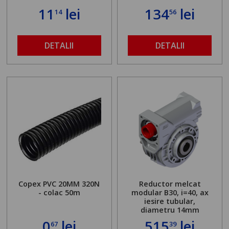
11
lei
134
lei
14
56
DETALII
DETALII
Copex PVC 20MM 320N
Reductor melcat
- colac 50m
modular B30, i=40, ax
iesire tubular,
diametru 14mm
0
lei
515
lei
67
39