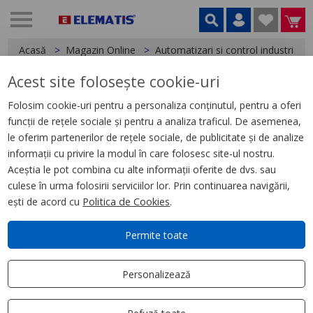
Acasă
Magazin Online
Automatizari si control industrial
Acest site folosește cookie-uri
< Relee
Folosim cookie-uri pentru a personaliza conținutul, pentru a oferi
funcții de rețele sociale și pentru a analiza traficul. De asemenea,
Interfete Analogice - 40 - 40
le oferim partenerilor de rețele sociale, de publicitate și de analize
informații cu privire la modul în care folosesc site-ul nostru.
Aceștia le pot combina cu alte informații oferite de dvs. sau
culese în urma folosirii serviciilor lor. Prin continuarea navigării,
ești de acord cu
Politica de Cookies
.
Permite toate
Personalizează