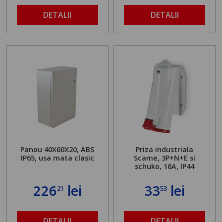
DETALII
DETALII
Panou 40X60X20, ABS
Priza industriala
IP65, usa mata clasic
Scame, 3P+N+E si
schuko, 16A, IP44
226
lei
33
lei
21
53
DETALII
DETALII