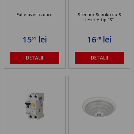
Folie avertizoare
Stecher Schuko cu 3
iesiri + tip "S"
15
lei
16
lei
51
78
DETALII
DETALII