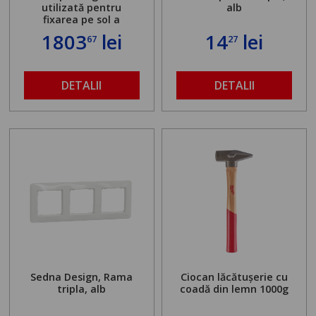
utilizată pentru
alb
fixarea pe sol a
standului mașinii de
1803
lei
14
lei
67
27
găurit în locul
buloanelor de
ancorare. Greutate
maximă admisă de 500
DETALII
DETALII
kg și înălțime reglabilă
de la 1,8 la 2,9 m
Sedna Design, Rama
Ciocan lăcătușerie cu
tripla, alb
coadă din lemn 1000g