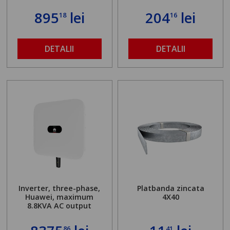
895
lei
204
lei
18
16
DETALII
DETALII
Inverter, three-phase,
Platbanda zincata
Huawei, maximum
4X40
8.8KVA AC output
86
41