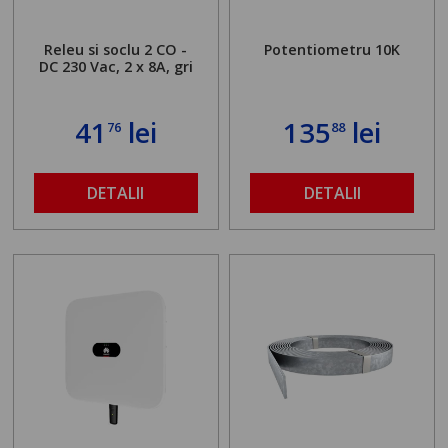
Releu si soclu 2 CO -
Potentiometru 10K
DC 230 Vac, 2 x 8A, gri
41
lei
135
lei
76
88
DETALII
DETALII