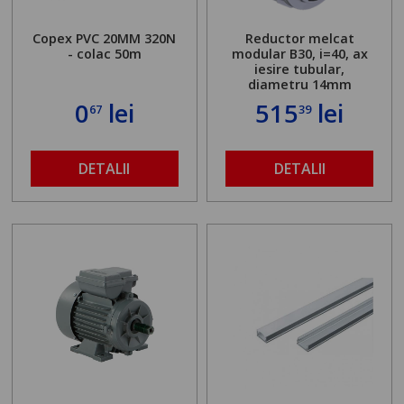
Copex PVC 20MM 320N
Reductor melcat
- colac 50m
modular B30, i=40, ax
iesire tubular,
diametru 14mm
0
lei
515
lei
67
39
DETALII
DETALII