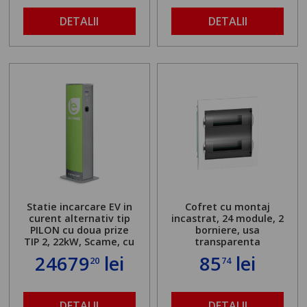
DETALII
DETALII
Statie incarcare EV in
Cofret cu montaj
curent alternativ tip
incastrat, 24 module, 2
PILON cu doua prize
borniere, usa
TIP 2, 22kW, Scame, cu
transparenta
server local
24679
lei
85
lei
20
74
DETALII
DETALII