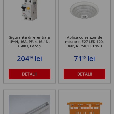
Siguranta diferentiala
Aplica cu senzor de
1P+N, 16A, PFL4-16-1N-
miscare, E27 LED 120-
C-003, Eaton
360', RL/SR3001/WH
204
lei
71
lei
16
15
DETALII
DETALII