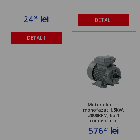
24
lei
03
DETALII
DETALII
Motor electric
monofazat 1.5KW,
3000RPM, B3-1
condensator
576
lei
27