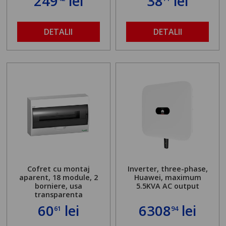
249
lei
38
lei
DETALII
DETALII
Cofret cu montaj
Inverter, three-phase,
aparent, 18 module, 2
Huawei, maximum
borniere, usa
5.5KVA AC output
transparenta
60
lei
6308
lei
61
94