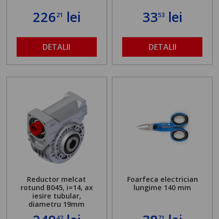
226
lei
33
lei
21
53
DETALII
DETALII
Reductor melcat
Foarfeca electrician
rotund B045, i=14, ax
lungime 140 mm
iesire tubular,
diametru 19mm
42
71