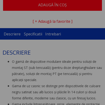
ADAUGĂ ÎN COȘ
[ + Adaugă la favorite ]
Descriere
Specificatii
Intrebari
DESCRIERE
O gamă de dispozitive modulare ideale pentru soluţii de
montaj ST (sub tencuială) (pentru doze dreptunghiulare sau
pătrate), soluţii de montaj PT (pe tencuială) şi pentru
aplicaţii speciale.
Gama de uz casnic se distinge prin dispozitivele de culoare
negru satinat sau alb lucios şi plăcile în 14 culori şi două
forme diferite, moderne sau clasice, cu un finisaj lucios.
Gama include întrerupătoare, prize, elemente de protecţie,