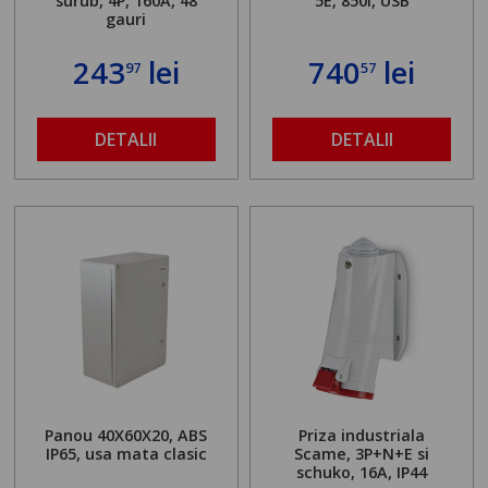
surub, 4P, 160A, 48
5E, 850i, USB
gauri
243
lei
740
lei
97
57
DETALII
DETALII
Panou 40X60X20, ABS
Priza industriala
IP65, usa mata clasic
Scame, 3P+N+E si
schuko, 16A, IP44