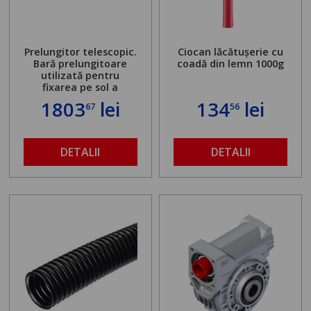
Prelungitor telescopic.
Ciocan lăcătușerie cu
Bară prelungitoare
coadă din lemn 1000g
utilizată pentru
fixarea pe sol a
standului mașinii de
1803
lei
134
lei
67
56
găurit în locul
buloanelor de
ancorare. Greutate
maximă admisă de 500
DETALII
DETALII
kg și înălțime reglabilă
de la 1,8 la 2,9 m