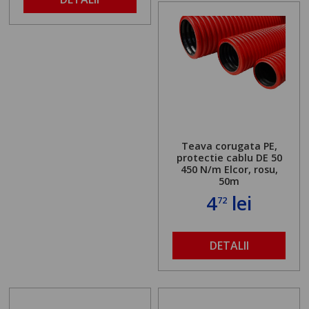
Teava corugata PE,
protectie cablu DE 50
450 N/m Elcor, rosu,
50m
4
lei
72
DETALII