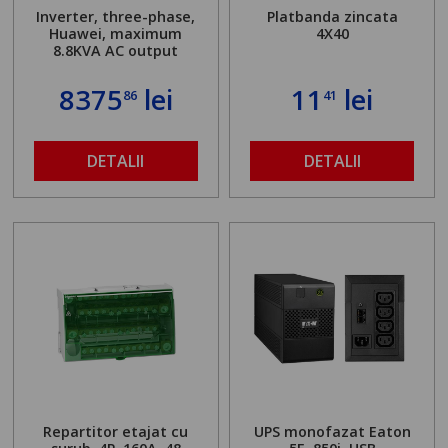
Inverter, three-phase,
Platbanda zincata
Huawei, maximum
4X40
8.8KVA AC output
8375
lei
11
lei
86
41
DETALII
DETALII
Repartitor etajat cu
UPS monofazat Eaton