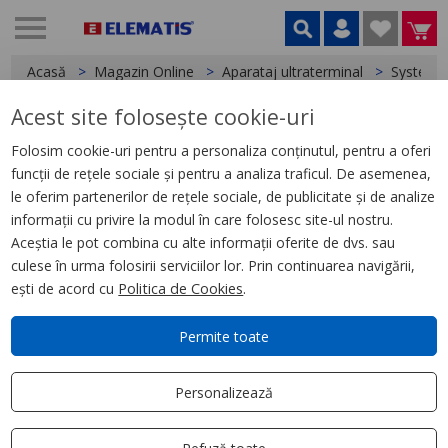
Acasă
Magazin Online
Aparataj ultraterminal
System
Acest site folosește cookie-uri
< System
Folosim cookie-uri pentru a personaliza conținutul, pentru a oferi
funcții de rețele sociale și pentru a analiza traficul. De asemenea,
Intrerupator cu revenire, 2M,
le oferim partenerilor de rețele sociale, de publicitate și de analize
led, 16A, Gewiss System
informații cu privire la modul în care folosesc site-ul nostru.
Aceștia le pot combina cu alte informații oferite de dvs. sau
culese în urma folosirii serviciilor lor. Prin continuarea navigării,
ești de acord cu
Politica de Cookies
.
Permite toate
Personalizează