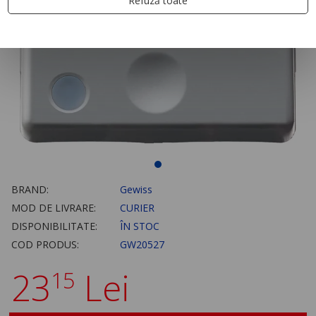
Refuză toate
BRAND:
Gewiss
MOD DE LIVRARE:
CURIER
DISPONIBILITATE:
ÎN STOC
COD PRODUS:
GW20527
23
Lei
15