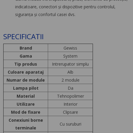
indicatoare, conectori şi dispozitive pentru controlul,
siguranţa şi confortul casei dvs.
SPECIFICATII
Brand
Gewiss
Gama
System
Tip produs
Intrerupator simplu
Culoare aparataj
Alb
Numar de module
2 module
Lampa pilot
Da
Material
Tehnopolimer
Utilizare
Interior
Mod de fixare
Clipsare
Conexiuni borne
Cu suruburi
terminale