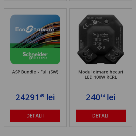
ASP Bundle - Full (SW)
Modul dimare becuri
LED 100W RCRL
24291
lei
240
lei
65
14
DETALII
DETALII