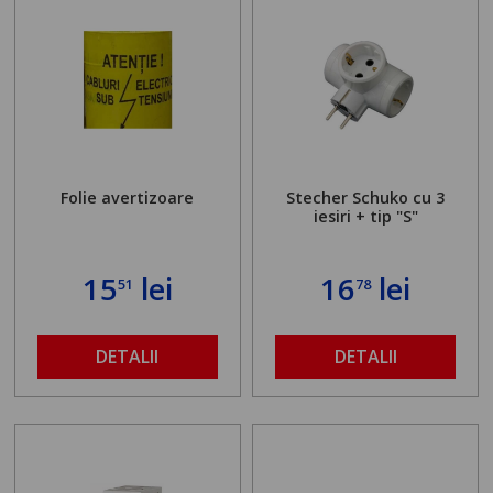
Folie avertizoare
Stecher Schuko cu 3
iesiri + tip "S"
15
lei
16
lei
51
78
DETALII
DETALII