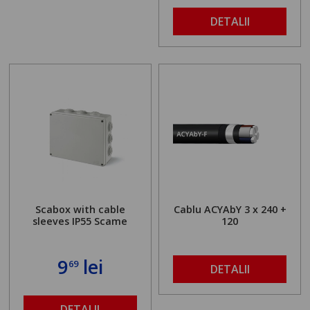
DETALII
Scabox with cable
Cablu ACYAbY 3 x 240 +
sleeves IP55 Scame
120
9
lei
69
DETALII
DETALII