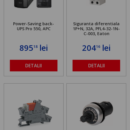
Power-Saving back-
Siguranta diferentiala
UPS Pro 550, APC
1P+N, 32A, PFL4-32-1N-
C-003, Eaton
895
lei
204
lei
18
16
DETALII
DETALII