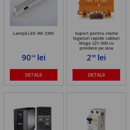
Lampă LED 4W 230V
Suport pentru cleme
legaturi rapide cabluri
Wago 221-500 cu
prindere pe sina
90
lei
2
lei
34
99
DETALII
DETALII