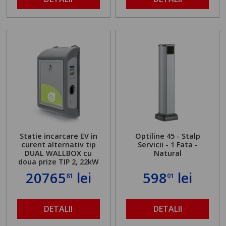
Statie incarcare EV in
Optiline 45 - Stalp
curent alternativ tip
Servicii - 1 Fata -
DUAL WALLBOX cu
Natural
doua prize TIP 2, 22kW
20765
lei
598
lei
81
01
DETALII
DETALII