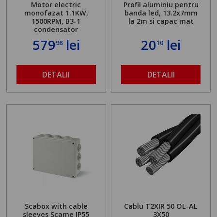
Motor electric
Profil aluminiu pentru
monofazat 1.1KW,
banda led, 13.2x7mm
1500RPM, B3-1
la 2m si capac mat
condensator
579
lei
20
lei
98
10
DETALII
DETALII
Scabox with cable
Cablu T2XIR 50 OL-AL
sleeves Scame IP55
3X50