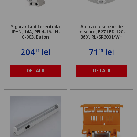
Siguranta diferentiala
Aplica cu senzor de
1P+N, 16A, PFL4-16-1N-
miscare, E27 LED 120-
C-003, Eaton
360', RL/SR3001/WH
204
lei
71
lei
16
15
DETALII
DETALII