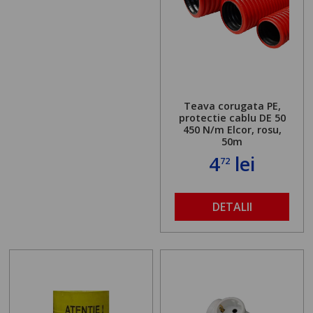
Teava corugata PE,
protectie cablu DE 50
450 N/m Elcor, rosu,
50m
4
lei
72
DETALII