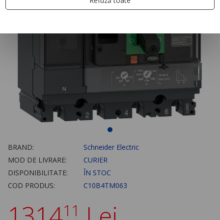
Refuză toate
BRAND:
Schneider Electric
MOD DE LIVRARE:
CURIER
DISPONIBILITATE:
ÎN STOC
COD PRODUS:
C10B4TM063
1314
Lei
11