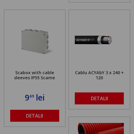
Scabox with cable
Cablu ACYAbY 3 x 240 +
sleeves IP55 Scame
120
9
lei
69
DETALII
DETALII