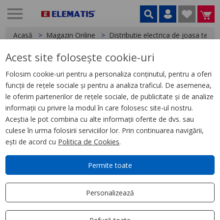
Acasă
Magazin Online
Distributie electrica de joasa tensi
Acest site folosește cookie-uri
< Întreruptoare de putere si separatoare de sarcina
Folosim cookie-uri pentru a personaliza conținutul, pentru a oferi
funcții de rețele sociale și pentru a analiza traficul. De asemenea,
Intreruptor ComPacT NSX100B,
le oferim partenerilor de rețele sociale, de publicitate și de analize
25 kA la 415 VAC, unitate de
informații cu privire la modul în care folosesc site-ul nostru.
declansare TMD 63A, 4 poli 4d
Aceștia le pot combina cu alte informații oferite de dvs. sau
culese în urma folosirii serviciilor lor. Prin continuarea navigării,
ești de acord cu
Politica de Cookies
.
Permite toate
Personalizează