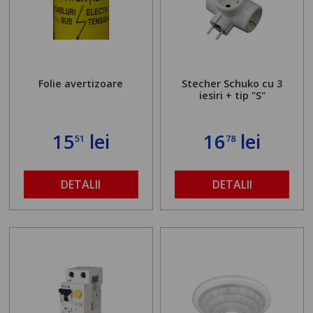
Folie avertizoare
Stecher Schuko cu 3
iesiri + tip "S"
15
lei
16
lei
51
78
DETALII
DETALII