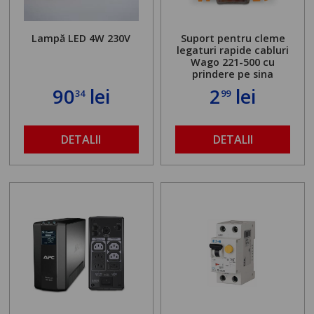
Lampă LED 4W 230V
Suport pentru cleme
legaturi rapide cabluri
Wago 221-500 cu
prindere pe sina
90
lei
2
lei
34
99
DETALII
DETALII