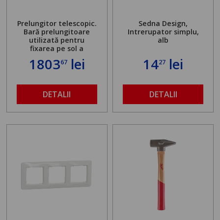
Prelungitor telescopic.
Sedna Design,
Bară prelungitoare
Intrerupator simplu,
utilizată pentru
alb
fixarea pe sol a
standului mașinii de
1803
lei
14
lei
67
27
găurit în locul
buloanelor de
ancorare. Greutate
maximă admisă de 500
DETALII
DETALII
kg și înălțime reglabilă
de la 1,8 la 2,9 m