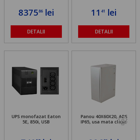
8375
lei
11
lei
86
41
DETALII
DETALII
UPS monofazat Eaton
Panou 40X60X20, ABS
5E, 850i, USB
IP65, usa mata clasic