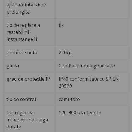
ajustareintarziere
prelungita
tip de reglare a
fix
restabilirii
instantanee Ii
greutate neta
2.4 kg
gama
ComPacT noua generatie
grad de protectie IP
IP40 conformitate cu SR EN
60529
tip de control
comutare
[tr] reglarea
120-400 s la 1.5 x In
intarzierii de lunga
durata