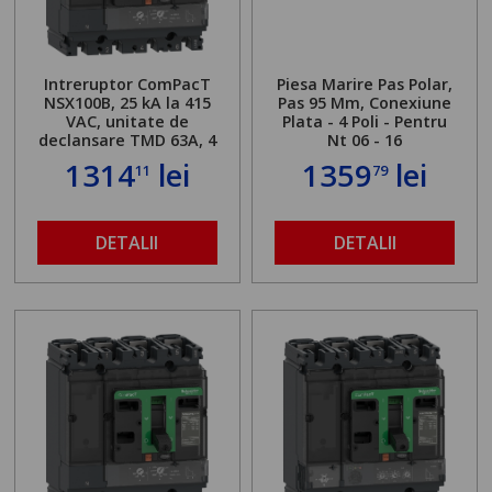
Intreruptor ComPacT
Piesa Marire Pas Polar,
NSX100B, 25 kA la 415
Pas 95 Mm, Conexiune
VAC, unitate de
Plata - 4 Poli - Pentru
declansare TMD 63A, 4
Nt 06 - 16
poli 4d
1314
lei
1359
lei
11
79
DETALII
DETALII