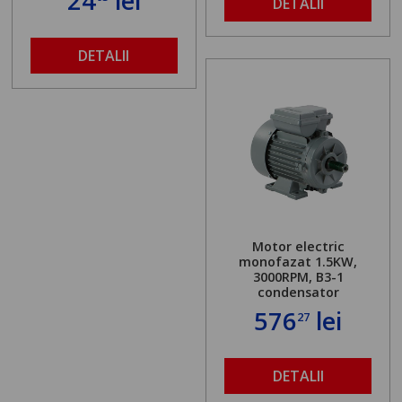
24
lei
DETALII
DETALII
Motor electric
monofazat 1.5KW,
3000RPM, B3-1
condensator
576
lei
27
DETALII