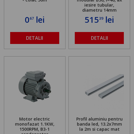
iesire tubular,
diametru 14mm
0
lei
515
lei
67
39
DETALII
DETALII
Motor electric
Profil aluminiu pentru
monofazat 1.1KW,
banda led, 13.2x7mm
1500RPM, B3-1
la 2m si capac mat