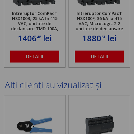
Intreruptor ComPacT
Intreruptor ComPacT
NSX100B, 25 kA la 415
NSX100F, 36 kA la 415
VAC, unitate de
VAC, MicroLogic 2.2
declansare TMD 100A,
unitate de declansare
4 poli 4d
100A, 4 poli 4d
1406
lei
1880
lei
48
61
DETALII
DETALII
Alți clienți au vizualizat și