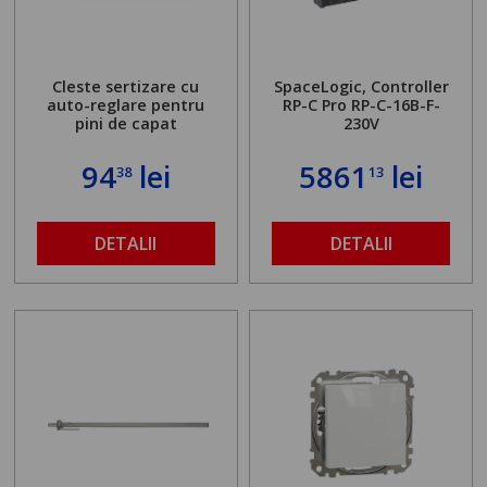
Cleste sertizare cu
SpaceLogic, Controller
auto-reglare pentru
RP-C Pro RP-C-16B-F-
pini de capat
230V
94
lei
5861
lei
38
13
DETALII
DETALII