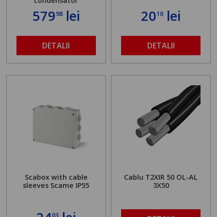
condensator
579
lei
20
lei
98
10
DETALII
DETALII
Scabox with cable
Cablu T2XIR 50 OL-AL
sleeves Scame IP55
3X50
03