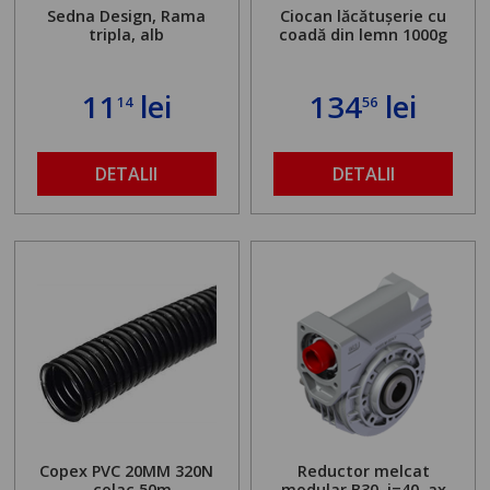
Sedna Design, Rama
Ciocan lăcătușerie cu
tripla, alb
coadă din lemn 1000g
11
lei
134
lei
14
56
DETALII
DETALII
Copex PVC 20MM 320N
Reductor melcat
- colac 50m
modular B30, i=40, ax