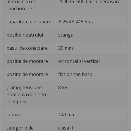
altitudinea de
2000 m...5000 m cu declasare
functionare
capacitate de rupere
B 25 kA 415 V c.a.
pozitie neutrului
stanga
pasul de conectare
35 mm
pozitie de montare
orizontal si vertical
pozitie de montare
flat on the back
[Uimp] tensiune
8 kV
nominala de tinere
la impuls
latime
140 mm
categorie de
clasa II