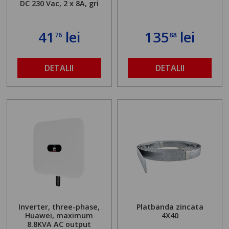
DC 230 Vac, 2 x 8A, gri
41
lei
135
lei
76
88
DETALII
DETALII
Inverter, three-phase,
Platbanda zincata
Huawei, maximum
4X40
8.8KVA AC output