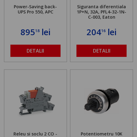
Power-Saving back-
Siguranta diferentiala
UPS Pro 550, APC
1P+N, 32A, PFL4-32-1N-
C-003, Eaton
895
lei
204
lei
18
16
DETALII
DETALII
Releu si soclu 2 CO -
Potentiometru 10K