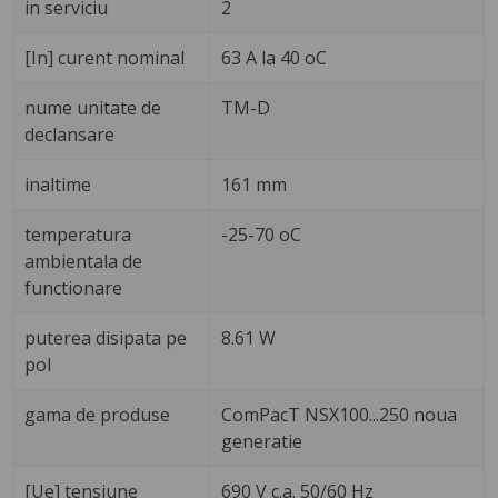
in serviciu
2
[In] curent nominal
63 A la 40 oC
nume unitate de
TM-D
declansare
inaltime
161 mm
temperatura
-25-70 oC
ambientala de
functionare
puterea disipata pe
8.61 W
pol
gama de produse
ComPacT NSX100...250 noua
generatie
[Ue] tensiune
690 V c.a. 50/60 Hz