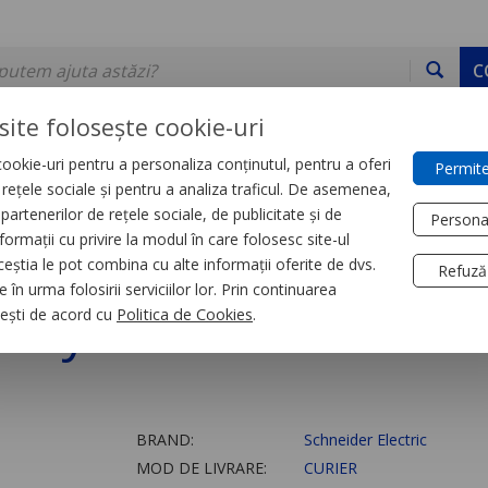
C
site folosește cookie-uri
ookie-uri pentru a personaliza conținutul, pentru a oferi
Permite
DE STOC
SERVICII
DEVINO PARTENER
CONTACT
e rețele sociale și pentru a analiza traficul. De asemenea,
partenerilor de rețele sociale, de publicitate și de
Persona
formații cu privire la modul în care folosesc site-ul
ceștia le pot combina cu alte informații oferite de dvs.
Refuză
 în urma folosirii serviciilor lor. Prin continuarea
obiya
, ești de acord cu
Politica de Cookies
.
BRAND:
Schneider Electric
MOD DE LIVRARE:
CURIER