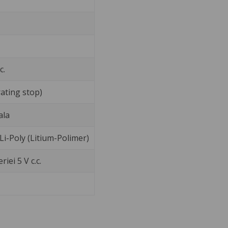
c.
ating stop)
ala
, Li-Poly (Litium-Polimer)
iei 5 V c.c.