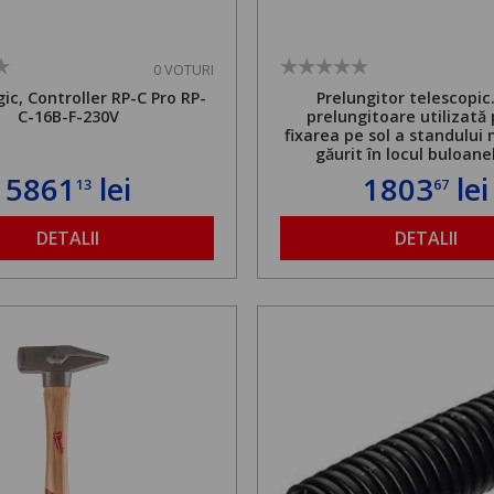
0 VOTURI
ic, Controller RP-C Pro RP-
Prelungitor telescopic
C-16B-F-230V
prelungitoare utilizată
fixarea pe sol a standului 
găurit în locul buloane
ancorare. Greutate maxi
5861
lei
1803
lei
13
67
de 500 kg și înălțime regla
1,8 la 2,9 m
DETALII
DETALII