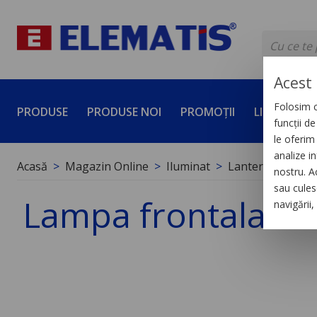
Acest 
Folosim c
PRODUSE
PRODUSE NOI
PROMOȚII
LICHIDĂRI 
funcții d
le oferim 
analize in
Acasă
Magazin Online
Iluminat
Lanterne
nostru. A
sau culese
Lampa frontala M
navigării