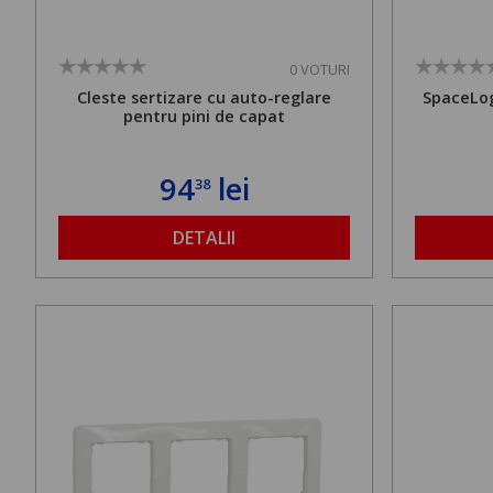
0 VOTURI
Cleste sertizare cu auto-reglare
SpaceLog
pentru pini de capat
94
lei
38
DETALII