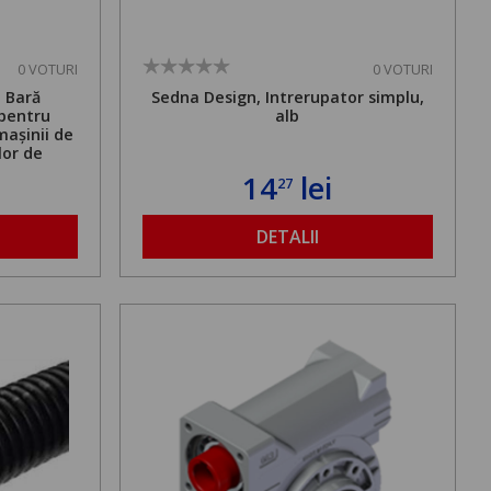
0 VOTURI
0 VOTURI
. Bară
Sedna Design, Intrerupator simplu,
 pentru
alb
mașinii de
lor de
mă admisă
14
lei
27
bilă de la
DETALII