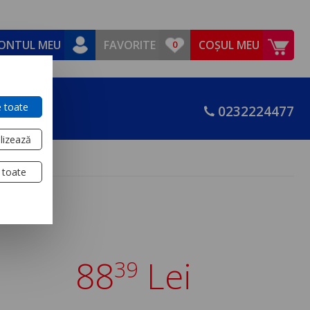
ONTUL MEU
FAVORITE
COȘUL MEU
 toate
0232224477
lizează
 toate
88
Lei
39