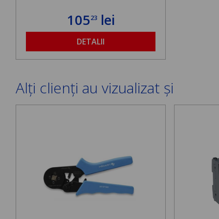
105
lei
23
DETALII
Alți clienți au vizualizat și