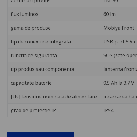
Certificari produs
LM-80
flux luminos
60 lm
gama de produse
Mobiya Front
tip de conexiune integrata
USB port 5 V c.
functia de siguranta
SOS (safe oper
tip produs sau componenta
lanterna front
capacitate baterie
0.5 Ah la 3.7 V
[Us] tensiune nominala de alimentare
incarcarea bater
grad de protectie IP
IP54