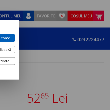
ONTUL MEU
FAVORITE
COȘUL MEU
 toate
0232224477
lizează
 toate
52
Lei
65