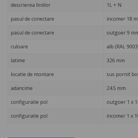
descrierea liniilor
1L + N
pasul de conectare
incomer 18 
pasul de conectare
outgoer 9 m
culoare
alb (RAL 9003
latime
326 mm
locatie de montare
sus pornit bo
adancime
24.5 mm
configuratie pol
outgoer 1 x 1
configuratie pol
incomer 1 x 1