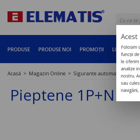
Acest 
Folosim c
PRODUSE
PRODUSE NOI
PROMOȚII
LICHIDĂRI 
funcții d
le oferim 
analize in
Acasă
Magazin Online
Sigurante automate
Acces
nostru. A
sau culese
Pieptene 1P+N 18
navigării