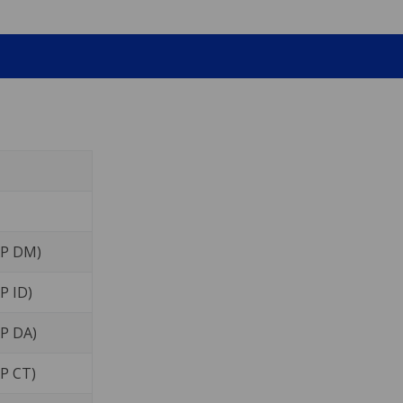
XP DM)
P ID)
XP DA)
XP CT)