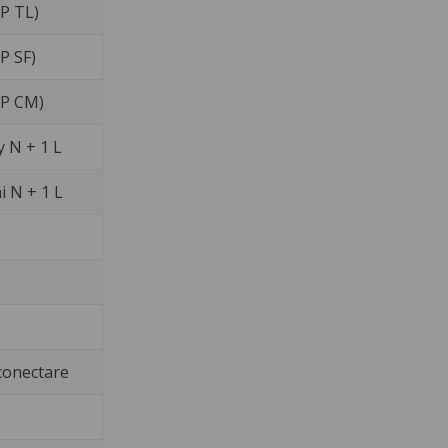
XP TL)
P SF)
XP CM)
 N + 1 L
i N + 1 L
conectare