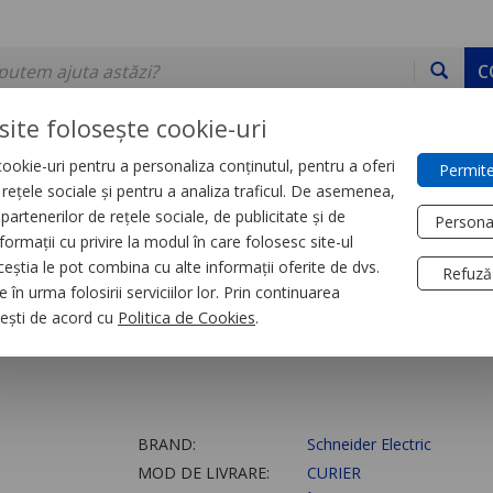
C
site folosește cookie-uri
ookie-uri pentru a personaliza conținutul, pentru a oferi
Permite
DE STOC
SERVICII
DEVINO PARTENER
CONTACT
e rețele sociale și pentru a analiza traficul. De asemenea,
partenerilor de rețele sociale, de publicitate și de
Persona
formații cu privire la modul în care folosesc site-ul
orii
ceștia le pot combina cu alte informații oferite de dvs.
Refuză
 în urma folosirii serviciilor lor. Prin continuarea
 module
, ești de acord cu
Politica de Cookies
.
BRAND:
Schneider Electric
MOD DE LIVRARE:
CURIER