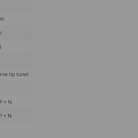
mm
m
)
rne tip tunel
P + N
P + N