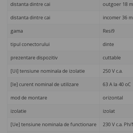
distanta dintre cai
outgoer 18 
distanta dintre cai
incomer 36 
gama
Resi9
tipul conectorului
dinte
prezentare dispozitiv
cuttable
[Ui] tensiune nominala de izolatie
250 V c.a.
[Ie] curent nominal de utilizare
63 A la 40 oC
mod de montare
orizontal
izolatie
izolat
[Ue] tensiune nominala de functionare
230 V c.a. Ph