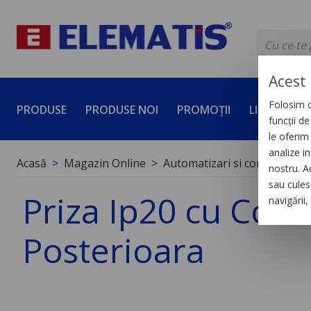
Acest 
Folosim c
PRODUSE
PRODUSE NOI
PROMOȚII
LICHIDĂRI 
funcții d
le oferim 
analize in
Acasă
Magazin Online
Automatizari si control indus
nostru. A
sau culese
Priza Ip20 cu Cone
navigării
Posterioara