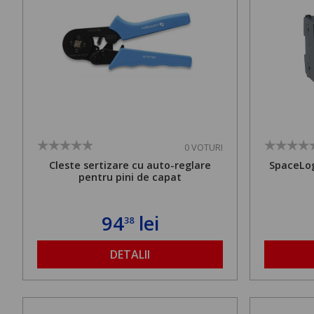
0 VOTURI
Cleste sertizare cu auto-reglare
SpaceLog
pentru pini de capat
94
lei
38
DETALII