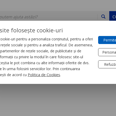
C
site folosește cookie-uri
ookie-uri pentru a personaliza conținutul, pentru a oferi
Permite
DE STOC
SERVICII
DEVINO PARTENER
CONTACT
e rețele sociale și pentru a analiza traficul. De asemenea,
partenerilor de rețele sociale, de publicitate și de
Persona
formații cu privire la modul în care folosesc site-ul
trial
Relee
ceștia le pot combina cu alte informații oferite de dvs.
Refuză
 în urma folosirii serviciilor lor. Prin continuarea
xiuni La Borne cu s
, ești de acord cu
Politica de Cookies
.