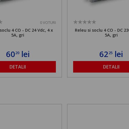
0 VOTURI
 soclu 4 CO - DC 24 Vdc, 4 x
Releu si soclu 4 CO - DC 23
5A, gri
5A, gri
60
lei
62
lei
20
25
DETALII
DETALII