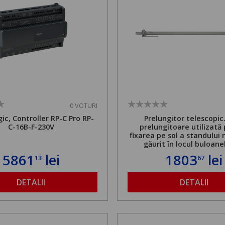
0 VOTURI
ic, Controller RP-C Pro RP-
Prelungitor telescopic
C-16B-F-230V
prelungitoare utilizată
fixarea pe sol a standului 
găurit în locul buloane
ancorare. Greutate maxi
5861
lei
1803
lei
13
67
de 500 kg și înălțime regla
1,8 la 2,9 m
DETALII
DETALII