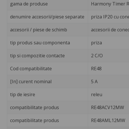
gama de produse
Harmony Timer R
denumire accesorii/piese separate
priza IP20 cu con
accesorii / piese de schimb
accesorii de cone
tip produs sau componenta
priza
tip si compozitie contacte
2 C/O
Cod compatibilitate
RE48
[In] curent nominal
5 A
tip de iesire
releu
compatibilitate produs
RE48ACV12MW
compatibilitate produs
RE48AML12MW