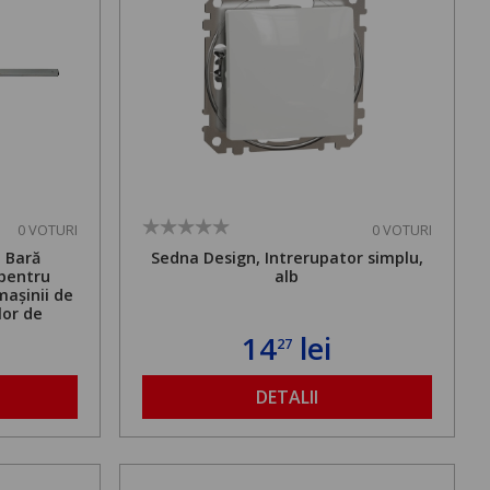
0 VOTURI
0 VOTURI
. Bară
Sedna Design, Intrerupator simplu,
 pentru
alb
mașinii de
lor de
mă admisă
14
lei
27
bilă de la
DETALII