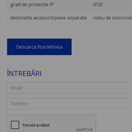
grad de protectie IP
IP20
destinatie accesorii/piese separate
releu de sincroni
Descarca fisa tehnica
ÎNTREBĂRI