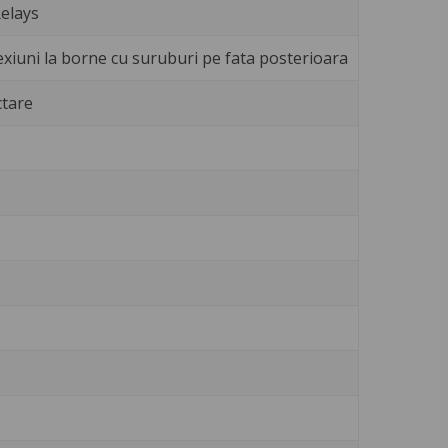
elays
exiuni la borne cu suruburi pe fata posterioara
ctare