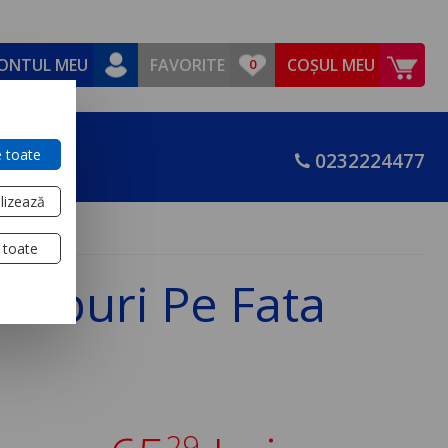
ONTUL MEU
FAVORITE
COȘUL MEU
 toate
0232224477
lizează
 toate
uruburi Pe Fata
29