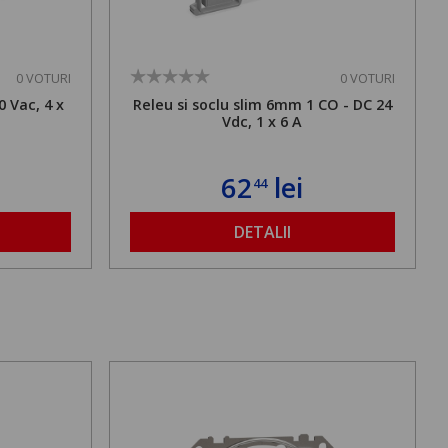
0 VOTURI
0 VOTURI
0 Vac, 4 x
Releu si soclu slim 6mm 1 CO - DC 24
Vdc, 1 x 6 A
62
lei
44
DETALII