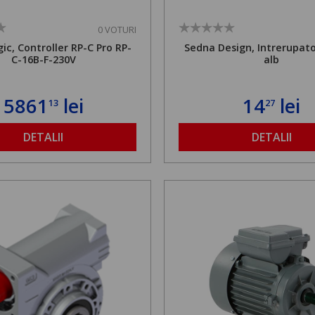
0 VOTURI
ic, Controller RP-C Pro RP-
Sedna Design, Intrerupato
C-16B-F-230V
alb
5861
lei
14
lei
13
27
DETALII
DETALII