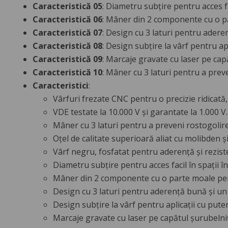
Caracteristică 05
: Diametru subțire pentru acces fa
Caracteristică 06
: Mâner din 2 componente cu o p
Caracteristică 07
: Design cu 3 laturi pentru adere
Caracteristică 08
: Design subțire la vârf pentru apl
Caracteristică 09
: Marcaje gravate cu laser pe cap
Caracteristică 10
: Mâner cu 3 laturi pentru a prev
Caracteristici
:
Vârfuri frezate CNC pentru o precizie ridicată,
VDE testate la 10.000 V și garantate la 1.000 V.
Mâner cu 3 laturi pentru a preveni rostogolire
Oțel de calitate superioară aliat cu molibden ș
Vârf negru, fosfatat pentru aderență și rezist
Diametru subțire pentru acces facil în spații î
Mâner din 2 componente cu o parte moale pen
Design cu 3 laturi pentru aderență bună și un 
Design subțire la vârf pentru aplicații cu puter
Marcaje gravate cu laser pe capătul șurubelniț