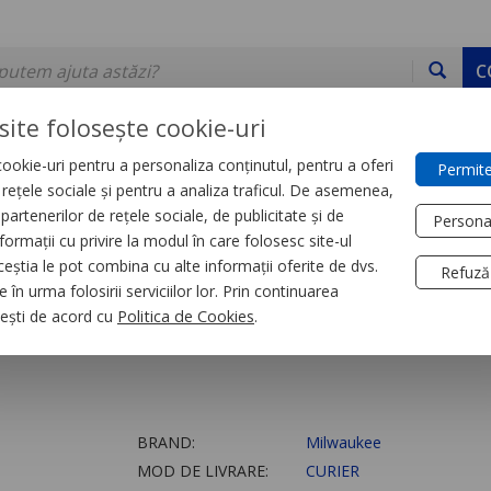
C
site folosește cookie-uri
ookie-uri pentru a personaliza conținutul, pentru a oferi
Permite
DE STOC
SERVICII
DEVINO PARTENER
CONTACT
e rețele sociale și pentru a analiza traficul. De asemenea,
partenerilor de rețele sociale, de publicitate și de
Persona
formații cu privire la modul în care folosesc site-ul
e fixare
ceștia le pot combina cu alte informații oferite de dvs.
Refuză
 în urma folosirii serviciilor lor. Prin continuarea
, ești de acord cu
Politica de Cookies
.
BRAND:
Milwaukee
MOD DE LIVRARE:
CURIER