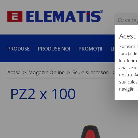
Acest 
Folosim c
PRODUSE
PRODUSE NOI
PROMOȚII
LICHIDĂRI 
funcții d
le oferim 
analize in
Acasă
Magazin Online
Scule si accesorii
Unelte d
nostru. A
sau culese
PZ2 x 100
navigării