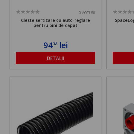
0 VOTURI
Cleste sertizare cu auto-reglare
SpaceLog
pentru pini de capat
94
lei
38
DETALII