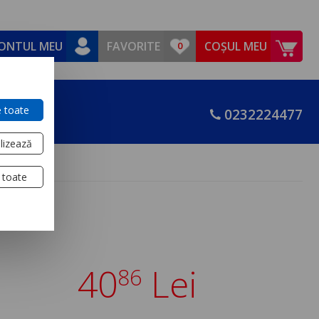
ONTUL MEU
FAVORITE
COȘUL MEU
 toate
0232224477
lizează
 toate
40
Lei
86