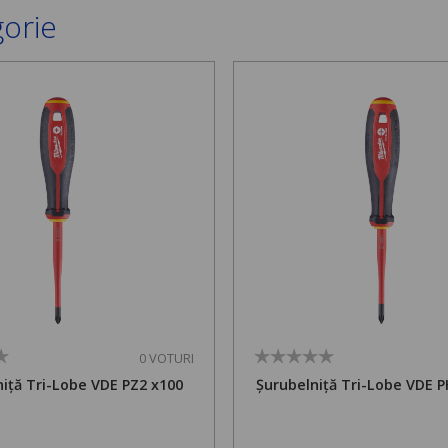
gorie
0 VOTURI
iță Tri-Lobe VDE PZ2 x100
Șurubelniță Tri-Lobe VDE P