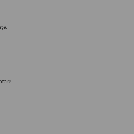
ețe.
atare.