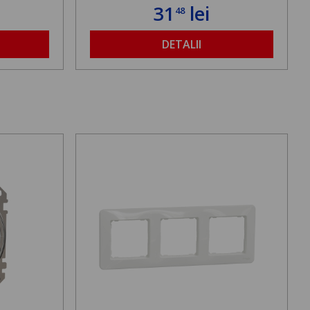
31
lei
48
DETALII