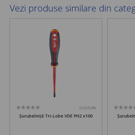
Vezi produse similare din cate
0 VOTURI
Șurubelniță Tri-Lobe VDE PH2 x100
Șurubeln