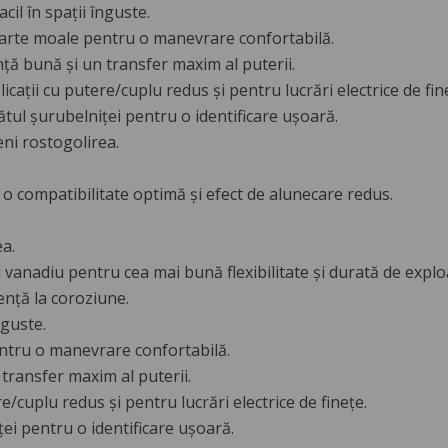
cil în spații înguste.
arte moale pentru o manevrare confortabilă.
nță bună și un transfer maxim al puterii.
icații cu putere/cuplu redus și pentru lucrări electrice de fin
ătul șurubelniței pentru o identificare ușoară.
eni rostogolirea.
 o compatibilitate optimă și efect de alunecare redus.
a.
i vanadiu pentru cea mai bună flexibilitate și durată de explo
ență la coroziune.
nguste.
tru o manevrare confortabilă.
transfer maxim al puterii.
e/cuplu redus și pentru lucrări electrice de finețe.
ei pentru o identificare ușoară.