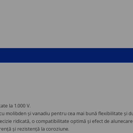
ate la 1.000 V.
t cu molibden și vanadiu pentru cea mai bună flexibilitate și 
cizie ridicată, o compatibilitate optimă și efect de alunecare
ență și rezistență la coroziune.