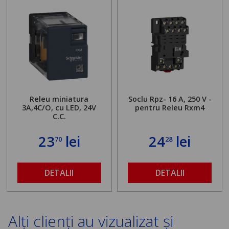
Releu miniatura
Soclu Rpz- 16 A, 250 V -
3A,4C/O, cu LED, 24V
pentru Releu Rxm4
C.C.
23
lei
24
lei
70
28
DETALII
DETALII
Alți clienți au vizualizat și