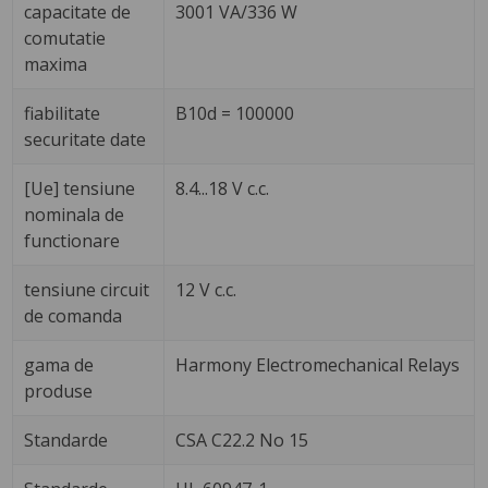
capacitate de
3001 VA/336 W
comutatie
maxima
fiabilitate
B10d = 100000
securitate date
[Ue] tensiune
8.4...18 V c.c.
nominala de
functionare
tensiune circuit
12 V c.c.
de comanda
gama de
Harmony Electromechanical Relays
produse
Standarde
CSA C22.2 No 15