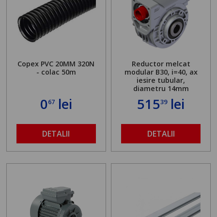
Copex PVC 20MM 320N
Reductor melcat
- colac 50m
modular B30, i=40, ax
iesire tubular,
diametru 14mm
0
lei
515
lei
67
39
DETALII
DETALII