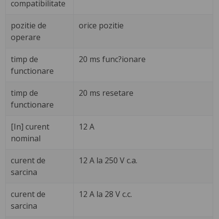
compatibilitate
pozitie de
orice pozitie
operare
timp de
20 ms func?ionare
functionare
timp de
20 ms resetare
functionare
[In] curent
12 A
nominal
curent de
12 A la 250 V c.a.
sarcina
curent de
12 A la 28 V c.c.
sarcina