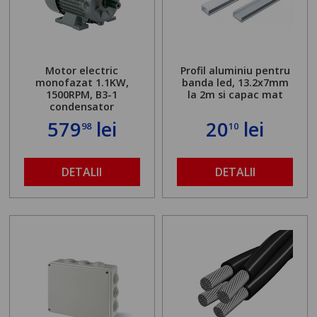
Motor electric
Profil aluminiu pentru
monofazat 1.1KW,
banda led, 13.2x7mm
1500RPM, B3-1
la 2m si capac mat
condensator
579
lei
20
lei
98
10
DETALII
DETALII