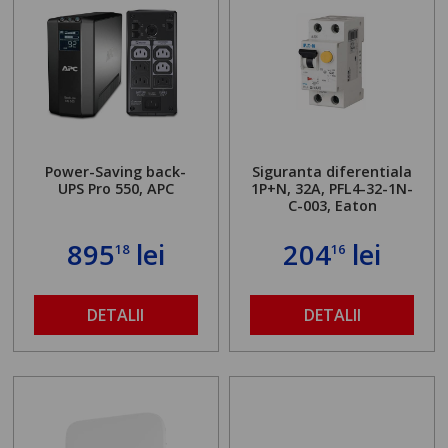
Power-Saving back-
Siguranta diferentiala
UPS Pro 550, APC
1P+N, 32A, PFL4-32-1N-
C-003, Eaton
895
lei
204
lei
18
16
DETALII
DETALII