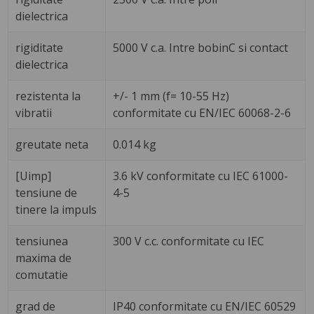
dielectrica
rigiditate
5000 V c.a. Intre bobinC si contact
dielectrica
rezistenta la
+/- 1 mm (f= 10-55 Hz)
vibratii
conformitate cu EN/IEC 60068-2-6
greutate neta
0.014 kg
[Uimp]
3.6 kV conformitate cu IEC 61000-
tensiune de
4-5
tinere la impuls
tensiunea
300 V c.c. conformitate cu IEC
maxima de
comutatie
grad de
IP40 conformitate cu EN/IEC 60529