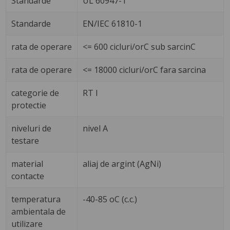
Standarde
UL 60947-1
Standarde
EN/IEC 61810-1
rata de operare
<= 600 cicluri/orC sub sarcinC
rata de operare
<= 18000 cicluri/orC fara sarcina
categorie de
RT I
protectie
niveluri de
nivel A
testare
material
aliaj de argint (AgNi)
contacte
temperatura
-40-85 oC (c.c.)
ambientala de
utilizare