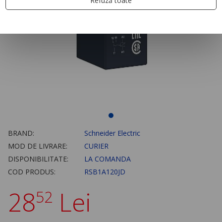
Refuză toate
BRAND:
Schneider Electric
MOD DE LIVRARE:
CURIER
DISPONIBILITATE:
LA COMANDA
COD PRODUS:
RSB1A120JD
28
Lei
52