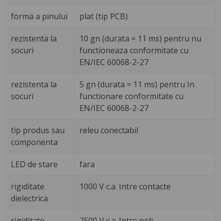
forma a pinului
plat (tip PCB)
rezistenta la
10 gn (durata = 11 ms) pentru nu
socuri
functioneaza conformitate cu
EN/IEC 60068-2-27
rezistenta la
5 gn (durata = 11 ms) pentru In
socuri
functionare conformitate cu
EN/IEC 60068-2-27
tip produs sau
releu conectabil
componenta
LED de stare
fara
rigiditate
1000 V c.a. Intre contacte
dielectrica
rigiditate
2500 V c.a. Intre poli