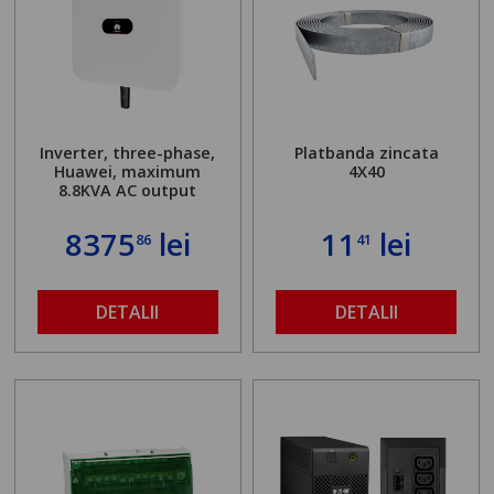
Inverter, three-phase,
Platbanda zincata
Huawei, maximum
4X40
8.8KVA AC output
8375
lei
11
lei
86
41
DETALII
DETALII