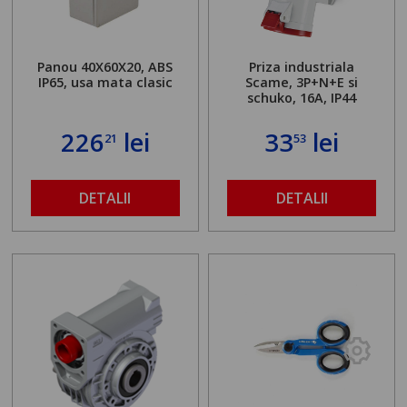
Panou 40X60X20, ABS
Priza industriala
IP65, usa mata clasic
Scame, 3P+N+E si
schuko, 16A, IP44
226
lei
33
lei
21
53
DETALII
DETALII