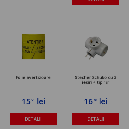
Folie avertizoare
Stecher Schuko cu 3
iesiri + tip "S"
15
lei
16
lei
51
78
DETALII
DETALII