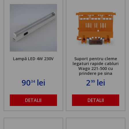
Lampă LED 4W 230V
Suport pentru cleme
legaturi rapide cabluri
Wago 221-500 cu
prindere pe sina
90
lei
2
lei
34
99
DETALII
DETALII