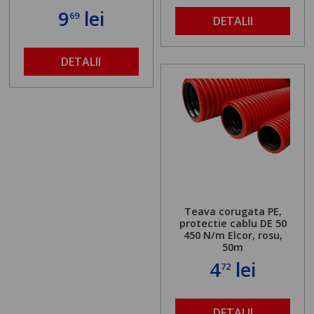
9
lei
69
DETALII
DETALII
Teava corugata PE,
protectie cablu DE 50
450 N/m Elcor, rosu,
50m
4
lei
72
DETALII