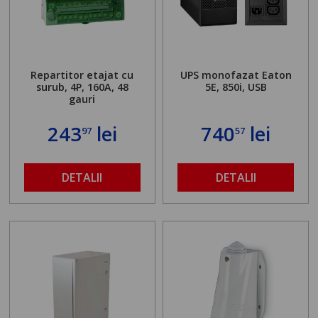
Repartitor etajat cu
UPS monofazat Eaton
surub, 4P, 160A, 48
5E, 850i, USB
gauri
243
lei
740
lei
97
57
DETALII
DETALII