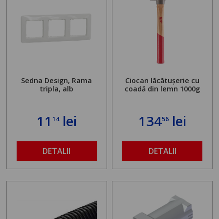
Sedna Design, Rama
Ciocan lăcătușerie cu
tripla, alb
coadă din lemn 1000g
11
lei
134
lei
14
56
DETALII
DETALII