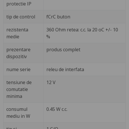
protectie IP
tip de control
fCrC buton
rezistenta
360 Ohm retea: c.c. la 20 oC +/- 10
medie
%
prezentare
produs complet
dispozitiv
nume serie
releu de interfata
tensiune de
12 V
comutatie
minima
consumul
0.45 W c.c.
mediu in W