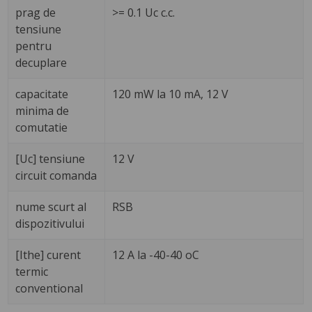
prag de
>= 0.1 Uc c.c.
tensiune
pentru
decuplare
capacitate
120 mW la 10 mA, 12 V
minima de
comutatie
[Uc] tensiune
12 V
circuit comanda
nume scurt al
RSB
dispozitivului
[Ithe] curent
12 A la -40-40 oC
termic
conventional