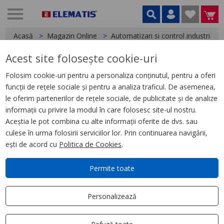
Acasă
Magazin Online
Automatizari si control industrial
Acest site folosește cookie-uri
< Relee
Folosim cookie-uri pentru a personaliza conținutul, pentru a oferi
funcții de rețele sociale și pentru a analiza traficul. De asemenea,
Releu Ambrosabil de Interfata,
le oferim partenerilor de rețele sociale, de publicitate și de analize
Zelio Rsb, 1 C/O, 12 V Cc, 12 A
informații cu privire la modul în care folosesc site-ul nostru.
Aceștia le pot combina cu alte informații oferite de dvs. sau
culese în urma folosirii serviciilor lor. Prin continuarea navigării,
ești de acord cu
Politica de Cookies
.
Permite toate
Personalizează