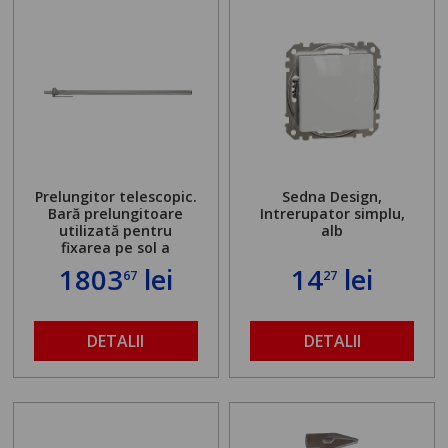
Prelungitor telescopic.
Sedna Design,
Bară prelungitoare
Intrerupator simplu,
utilizată pentru
alb
fixarea pe sol a
standului mașinii de
1803
lei
14
lei
67
27
găurit în locul
buloanelor de
ancorare. Greutate
maximă admisă de 500
DETALII
DETALII
kg și înălțime reglabilă
de la 1,8 la 2,9 m