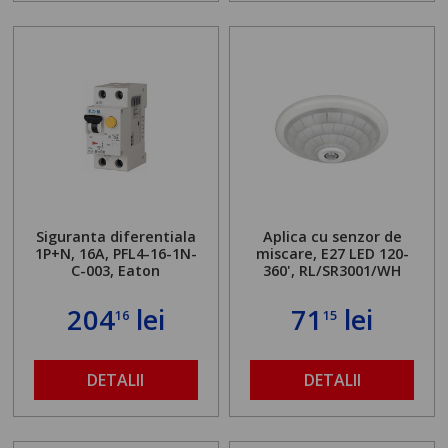
Siguranta diferentiala
Aplica cu senzor de
1P+N, 16A, PFL4-16-1N-
miscare, E27 LED 120-
C-003, Eaton
360', RL/SR3001/WH
204
lei
71
lei
16
15
DETALII
DETALII