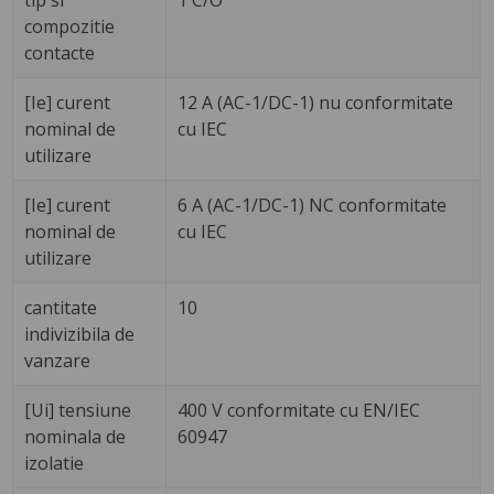
tip si
1 C/O
compozitie
contacte
[Ie] curent
12 A (AC-1/DC-1) nu conformitate
nominal de
cu IEC
utilizare
[Ie] curent
6 A (AC-1/DC-1) NC conformitate
nominal de
cu IEC
utilizare
cantitate
10
indivizibila de
vanzare
[Ui] tensiune
400 V conformitate cu EN/IEC
nominala de
60947
izolatie