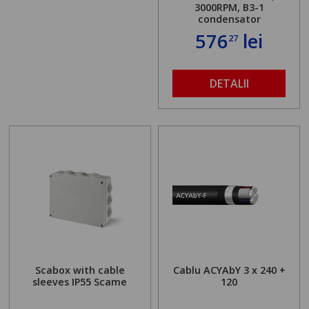
3000RPM, B3-1
condensator
576
lei
27
DETALII
Scabox with cable
Cablu ACYAbY 3 x 240 +
sleeves IP55 Scame
120