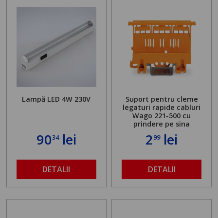
Lampă LED 4W 230V
Suport pentru cleme
legaturi rapide cabluri
Wago 221-500 cu
prindere pe sina
90
lei
2
lei
34
99
DETALII
DETALII