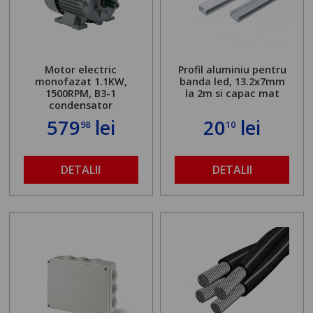
Motor electric
Profil aluminiu pentru
monofazat 1.1KW,
banda led, 13.2x7mm
1500RPM, B3-1
la 2m si capac mat
condensator
579
lei
20
lei
98
10
DETALII
DETALII