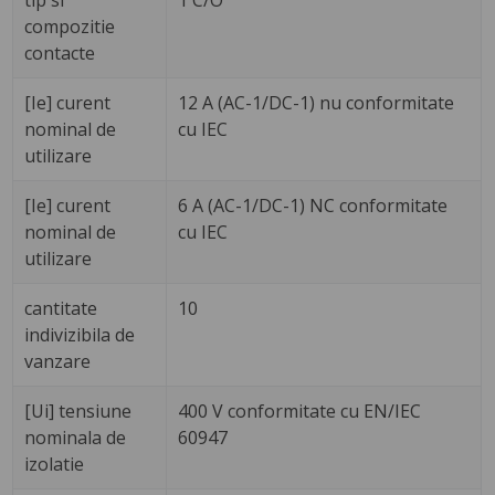
tip si
1 C/O
compozitie
contacte
[Ie] curent
12 A (AC-1/DC-1) nu conformitate
nominal de
cu IEC
utilizare
[Ie] curent
6 A (AC-1/DC-1) NC conformitate
nominal de
cu IEC
utilizare
cantitate
10
indivizibila de
vanzare
[Ui] tensiune
400 V conformitate cu EN/IEC
nominala de
60947
izolatie