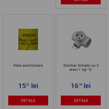
Folie avertizoare
Stecher Schuko cu 3
iesiri + tip "S"
15
lei
16
lei
51
78
DETALII
DETALII