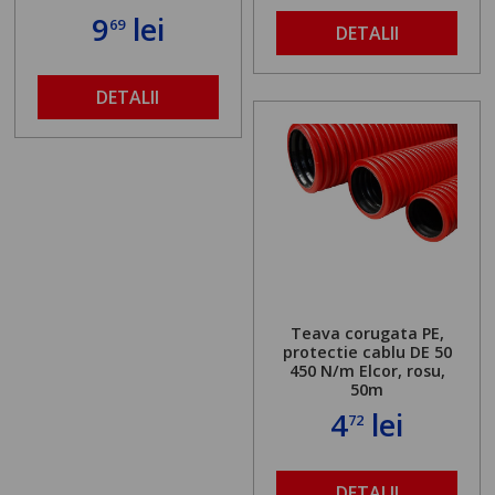
9
lei
69
DETALII
DETALII
Teava corugata PE,
protectie cablu DE 50
450 N/m Elcor, rosu,
50m
4
lei
72
DETALII