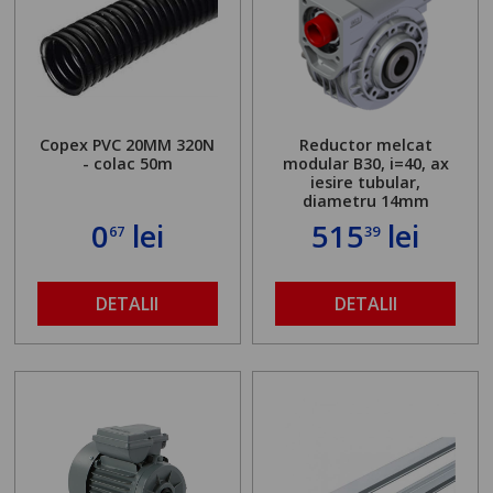
Copex PVC 20MM 320N
Reductor melcat
- colac 50m
modular B30, i=40, ax
iesire tubular,
diametru 14mm
0
lei
515
lei
67
39
DETALII
DETALII