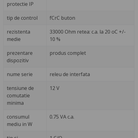
protectie IP
tip de control
fCrC buton
rezistenta
33000 Ohm retea: c.a. la 20 oC +/-
medie
10 %
prezentare
produs complet
dispozitiv
nume serie
releu de interfata
tensiune de
12 V
comutatie
minima
consumul
0.75 VA c.a.
mediu in W