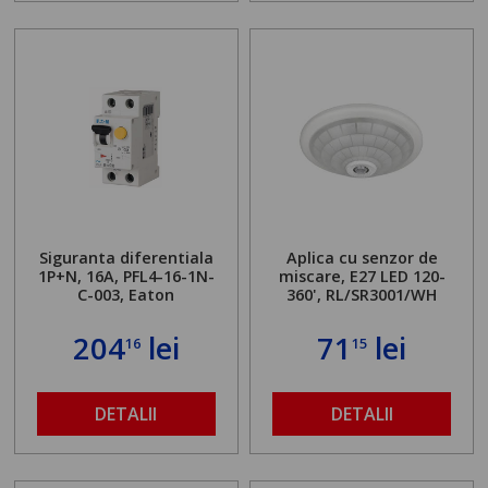
Siguranta diferentiala
Aplica cu senzor de
1P+N, 16A, PFL4-16-1N-
miscare, E27 LED 120-
C-003, Eaton
360', RL/SR3001/WH
204
lei
71
lei
16
15
DETALII
DETALII