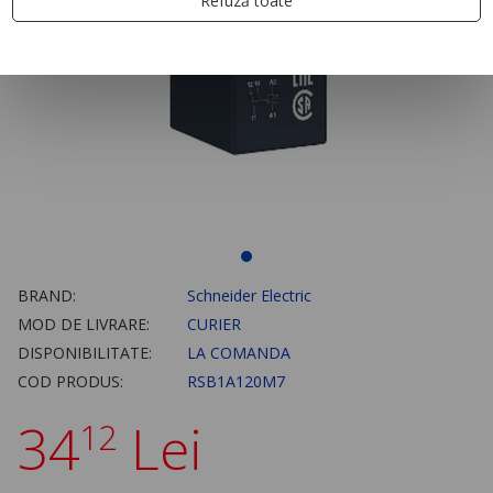
Refuză toate
BRAND:
Schneider Electric
MOD DE LIVRARE:
CURIER
DISPONIBILITATE:
LA COMANDA
COD PRODUS:
RSB1A120M7
34
Lei
12