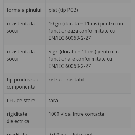
forma a pinului
plat (tip PCB)
rezistenta la
10 gn (durata = 11 ms) pentru nu
socuri
functioneaza conformitate cu
EN/IEC 60068-2-27
rezistenta la
5 gn (durata = 11 ms) pentru In
socuri
functionare conformitate cu
EN/IEC 60068-2-27
tip produs sau
releu conectabil
componenta
LED de stare
fara
rigiditate
1000 V c.a. Intre contacte
dielectrica
rigiditate
2500 V c.a. Intre poli