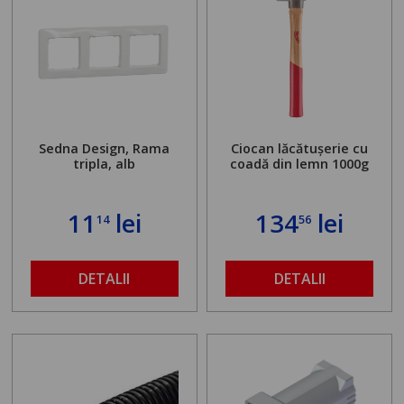
Sedna Design, Rama
Ciocan lăcătușerie cu
tripla, alb
coadă din lemn 1000g
11
lei
134
lei
14
56
DETALII
DETALII