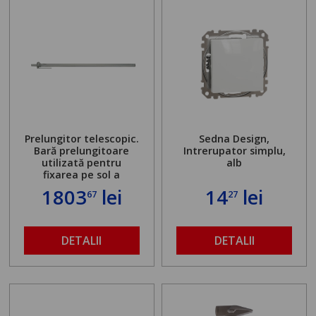
Prelungitor telescopic.
Sedna Design,
Bară prelungitoare
Intrerupator simplu,
utilizată pentru
alb
fixarea pe sol a
standului mașinii de
1803
lei
14
lei
67
27
găurit în locul
buloanelor de
ancorare. Greutate
maximă admisă de 500
DETALII
DETALII
kg și înălțime reglabilă
de la 1,8 la 2,9 m