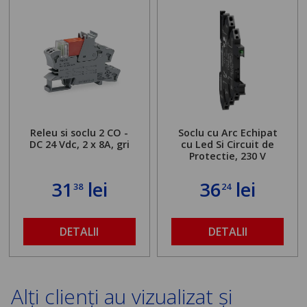
Releu si soclu 2 CO -
Soclu cu Arc Echipat
DC 24 Vdc, 2 x 8A, gri
cu Led Si Circuit de
Protectie, 230 V
31
lei
36
lei
38
24
DETALII
DETALII
Alți clienți au vizualizat și