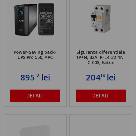
Power-Saving back-
Siguranta diferentiala
UPS Pro 550, APC
1P+N, 32A, PFL4-32-1N-
C-003, Eaton
895
lei
204
lei
18
16
DETALII
DETALII