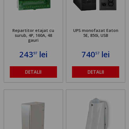
Repartitor etajat cu
UPS monofazat Eaton
surub, 4P, 160A, 48
5E, 850i, USB
gauri
243
lei
740
lei
97
57
DETALII
DETALII