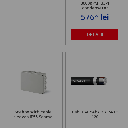
3000RPM, B3-1
condensator
576
lei
27
DETALII
Scabox with cable
Cablu ACYAbY 3 x 240 +
sleeves IP55 Scame
120