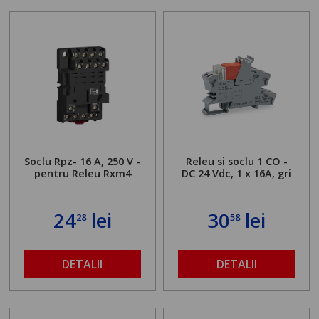
Soclu Rpz- 16 A, 250 V -
Releu si soclu 1 CO -
pentru Releu Rxm4
DC 24 Vdc, 1 x 16A, gri
24
lei
30
lei
28
58
DETALII
DETALII