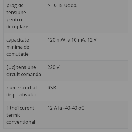
prag de
>= 0.15 Uc c.a.
tensiune
pentru
decuplare
capacitate
120 mW la 10 mA, 12 V
minima de
comutatie
[Uc] tensiune
220 V
circuit comanda
nume scurt al
RSB
dispozitivului
[Ithe] curent
12 A la -40-40 oC
termic
conventional