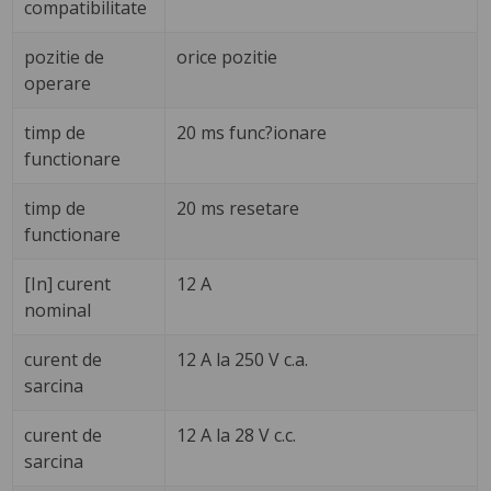
compatibilitate
pozitie de
orice pozitie
operare
timp de
20 ms func?ionare
functionare
timp de
20 ms resetare
functionare
[In] curent
12 A
nominal
curent de
12 A la 250 V c.a.
sarcina
curent de
12 A la 28 V c.c.
sarcina