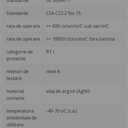
Standarde
UL 60947-1
Standarde
CSA C22.2 No 15
rata de operare
<= 600 cicluri/orC sub sarcinC
rata de operare
<= 18000 cicluri/orC fara sarcina
categorie de
RT I
protectie
niveluri de
nivel A
testare
material
aliaj de argint (AgNi)
contacte
temperatura
-40-70 oC (c.a.)
ambientala de
utilizare