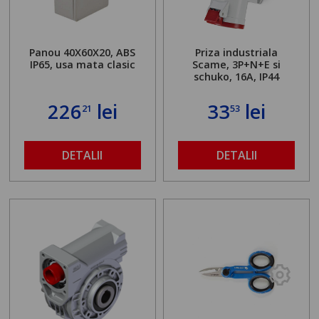
Panou 40X60X20, ABS
Priza industriala
IP65, usa mata clasic
Scame, 3P+N+E si
schuko, 16A, IP44
226
lei
33
lei
21
53
DETALII
DETALII