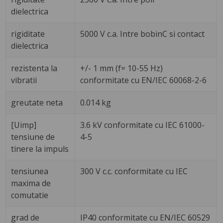
dielectrica
rigiditate
5000 V c.a. Intre bobinC si contact
dielectrica
rezistenta la
+/- 1 mm (f= 10-55 Hz)
vibratii
conformitate cu EN/IEC 60068-2-6
greutate neta
0.014 kg
[Uimp]
3.6 kV conformitate cu IEC 61000-
tensiune de
4-5
tinere la impuls
tensiunea
300 V c.c. conformitate cu IEC
maxima de
comutatie
grad de
IP40 conformitate cu EN/IEC 60529