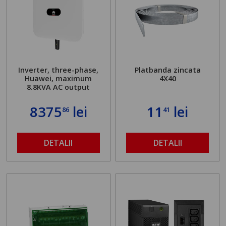
Inverter, three-phase,
Platbanda zincata
Huawei, maximum
4X40
8.8KVA AC output
8375
lei
11
lei
86
41
DETALII
DETALII