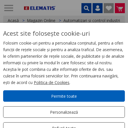
Acasă
Magazin Online
Automatizari si control industrial
Acest site folosește cookie-uri
< Relee
Folosim cookie-uri pentru a personaliza conținutul, pentru a oferi
funcții de rețele sociale și pentru a analiza traficul. De asemenea,
Releu Ambrosabil de Interfata,
le oferim partenerilor de rețele sociale, de publicitate și de analize
Zelio Rsb, 1 C/O, 220 V Ca, 12 A
informații cu privire la modul în care folosesc site-ul nostru.
Aceștia le pot combina cu alte informații oferite de dvs. sau
culese în urma folosirii serviciilor lor. Prin continuarea navigării,
ești de acord cu
Politica de Cookies
.
Permite toate
Personalizează