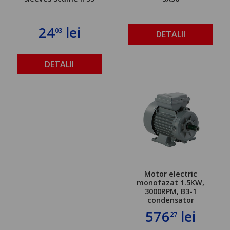
24
lei
03
DETALII
DETALII
Motor electric
monofazat 1.5KW,
3000RPM, B3-1
condensator
576
lei
27