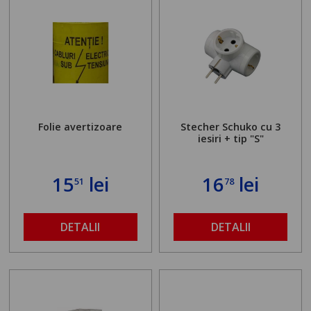
Folie avertizoare
Stecher Schuko cu 3
iesiri + tip "S"
15
lei
16
lei
51
78
DETALII
DETALII