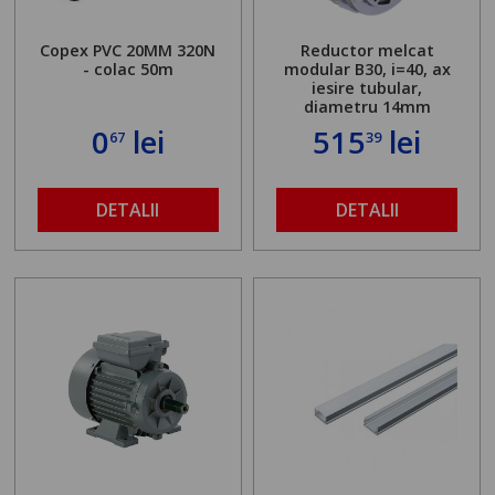
Copex PVC 20MM 320N
Reductor melcat
- colac 50m
modular B30, i=40, ax
iesire tubular,
diametru 14mm
0
lei
515
lei
67
39
DETALII
DETALII