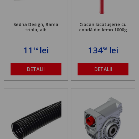
Sedna Design, Rama
Ciocan lăcătușerie cu
tripla, alb
coadă din lemn 1000g
11
lei
134
lei
14
56
DETALII
DETALII