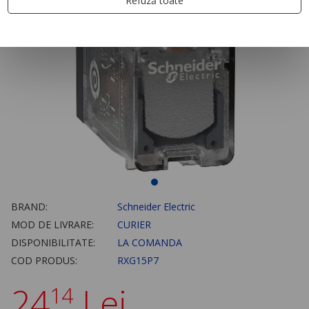
Refuză toate
BRAND:
Schneider Electric
MOD DE LIVRARE:
CURIER
DISPONIBILITATE:
LA COMANDA
COD PRODUS:
RXG15P7
24
Lei
14