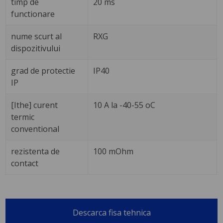
timp de
20 ms
functionare
nume scurt al
RXG
dispozitivului
grad de protectie
IP40
IP
[Ithe] curent
10 A la -40-55 oC
termic
conventional
rezistenta de
100 mOhm
contact
Descarca fisa tehnica