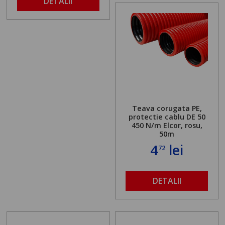
DETALII
Teava corugata PE,
protectie cablu DE 50
450 N/m Elcor, rosu,
50m
4
lei
72
DETALII