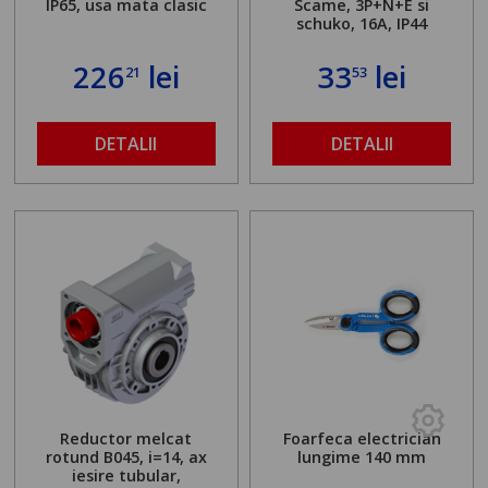
IP65, usa mata clasic
Scame, 3P+N+E si
schuko, 16A, IP44
226
lei
33
lei
21
53
DETALII
DETALII
Reductor melcat
Foarfeca electrician
rotund B045, i=14, ax
lungime 140 mm
iesire tubular,