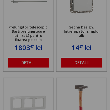
Prelungitor telescopic.
Sedna Design,
Bară prelungitoare
Intrerupator simplu,
utilizată pentru
alb
fixarea pe sol a
standului mașinii de
1803
lei
14
lei
67
27
găurit în locul
buloanelor de
ancorare. Greutate
maximă admisă de 500
DETALII
DETALII
kg și înălțime reglabilă
de la 1,8 la 2,9 m