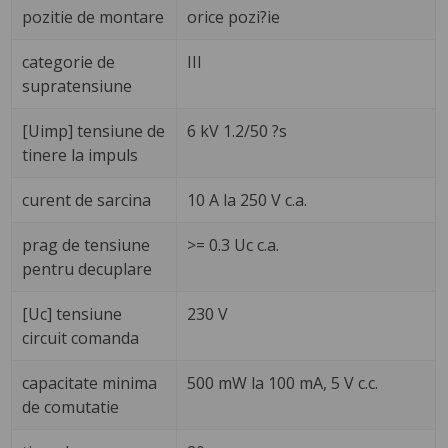
pozitie de montare
orice pozi?ie
categorie de
III
supratensiune
[Uimp] tensiune de
6 kV 1.2/50 ?s
tinere la impuls
curent de sarcina
10 A la 250 V c.a.
prag de tensiune
>= 0.3 Uc c.a.
pentru decuplare
[Uc] tensiune
230 V
circuit comanda
capacitate minima
500 mW la 100 mA, 5 V c.c.
de comutatie