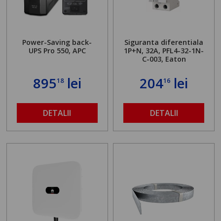
Power-Saving back-
Siguranta diferentiala
UPS Pro 550, APC
1P+N, 32A, PFL4-32-1N-
C-003, Eaton
895
lei
204
lei
18
16
DETALII
DETALII