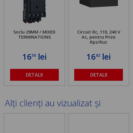
Soclu 29MM / MIXED
Circuit Rc, 110, 240 V
TERMINATIONS
Ac, pentru Prize
Rpz/Ruz
16
lei
16
lei
50
82
DETALII
DETALII
Alți clienți au vizualizat și