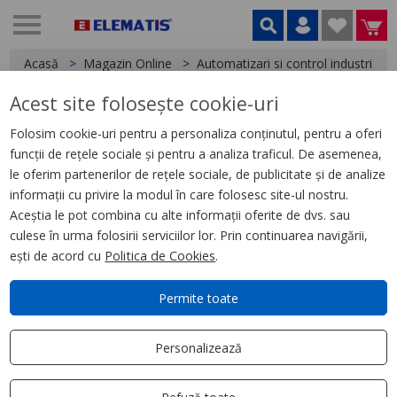
Acasă
Magazin Online
Automatizari si control industrial
Acest site folosește cookie-uri
< Relee
Folosim cookie-uri pentru a personaliza conținutul, pentru a oferi
funcții de rețele sociale și pentru a analiza traficul. De asemenea,
Releu Ambrosabil de Interfata,
le oferim partenerilor de rețele sociale, de publicitate și de analize
Zelio Rxg, 1 C/O Transparent,
informații cu privire la modul în care folosesc site-ul nostru.
230 V Ca, 10 A
Aceștia le pot combina cu alte informații oferite de dvs. sau
culese în urma folosirii serviciilor lor. Prin continuarea navigării,
ești de acord cu
Politica de Cookies
.
Permite toate
Personalizează