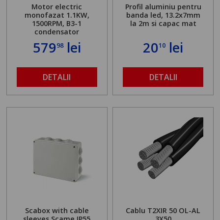
Motor electric
Profil aluminiu pentru
monofazat 1.1KW,
banda led, 13.2x7mm
1500RPM, B3-1
la 2m si capac mat
condensator
579
lei
20
lei
98
10
DETALII
DETALII
Scabox with cable
Cablu T2XIR 50 OL-AL
sleeves Scame IP55
3X50