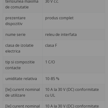
tensiunea maxima
30 V c.c.
de comutatie
prezentare
produs complet
dispozitiv
nume serie
releu de interfata
clasa de izolatie
clasa F
electrica
tip si compozitie
1 C/O
contacte
umiditate relativa
10-85 %
[Ie] curent nominal
10 A la 30 V (DC) conformitate
de utilizare
cu UL
[Ie] curent nominal
10 A la 30 V (DC) conformitate