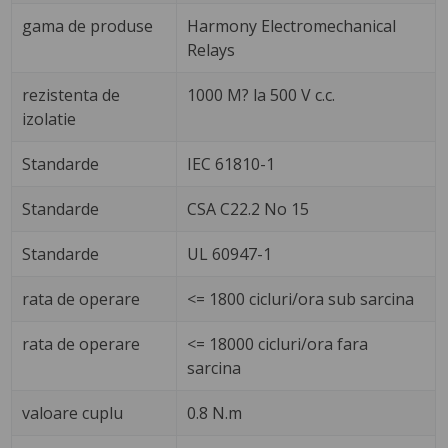
gama de produse
Harmony Electromechanical
Relays
rezistenta de
1000 M? la 500 V c.c.
izolatie
Standarde
IEC 61810-1
Standarde
CSA C22.2 No 15
Standarde
UL 60947-1
rata de operare
<= 1800 cicluri/ora sub sarcina
rata de operare
<= 18000 cicluri/ora fara
sarcina
valoare cuplu
0.8 N.m