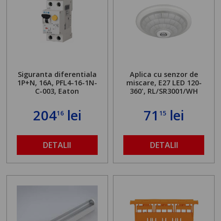
Siguranta diferentiala
Aplica cu senzor de
1P+N, 16A, PFL4-16-1N-
miscare, E27 LED 120-
C-003, Eaton
360', RL/SR3001/WH
204
lei
71
lei
16
15
DETALII
DETALII