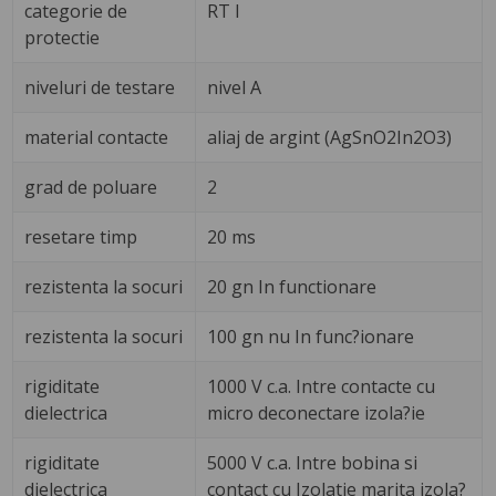
categorie de
RT I
protectie
niveluri de testare
nivel A
material contacte
aliaj de argint (AgSnO2In2O3)
grad de poluare
2
resetare timp
20 ms
rezistenta la socuri
20 gn In functionare
rezistenta la socuri
100 gn nu In func?ionare
rigiditate
1000 V c.a. Intre contacte cu
dielectrica
micro deconectare izola?ie
rigiditate
5000 V c.a. Intre bobina si
dielectrica
contact cu Izolatie marita izola?