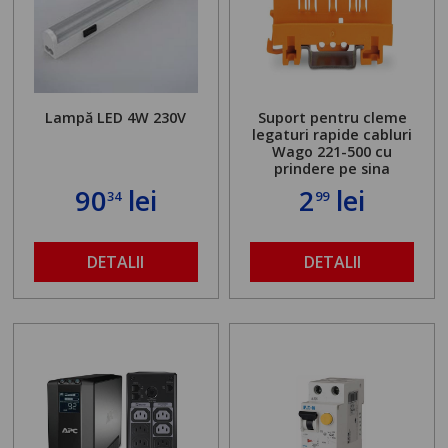
Lampă LED 4W 230V
Suport pentru cleme
legaturi rapide cabluri
Wago 221-500 cu
prindere pe sina
90
lei
2
lei
34
99
DETALII
DETALII