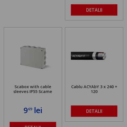
DETALII
Scabox with cable
Cablu ACYAbY 3 x 240 +
sleeves IP55 Scame
120
9
lei
69
DETALII