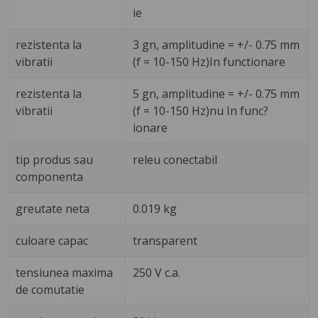
ie
rezistenta la
3 gn, amplitudine = +/- 0.75 mm
vibratii
(f = 10-150 Hz)In functionare
rezistenta la
5 gn, amplitudine = +/- 0.75 mm
vibratii
(f = 10-150 Hz)nu In func?
ionare
tip produs sau
releu conectabil
componenta
greutate neta
0.019 kg
culoare capac
transparent
tensiunea maxima
250 V c.a.
de comutatie