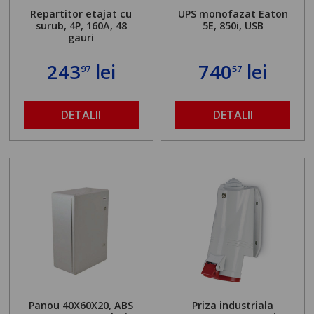
Repartitor etajat cu
UPS monofazat Eaton
surub, 4P, 160A, 48
5E, 850i, USB
gauri
243
lei
740
lei
97
57
DETALII
DETALII
Panou 40X60X20, ABS
Priza industriala