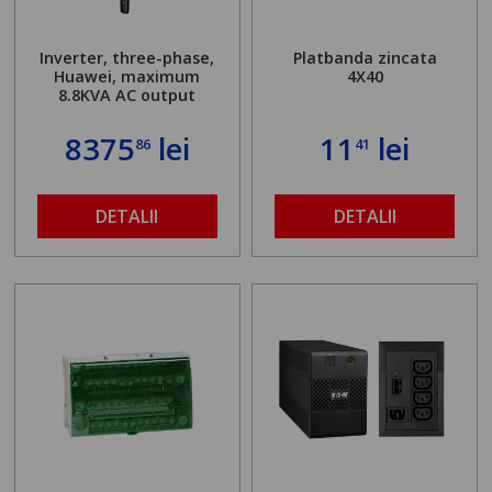
Inverter, three-phase,
Platbanda zincata
Huawei, maximum
4X40
8.8KVA AC output
8375
lei
11
lei
86
41
DETALII
DETALII