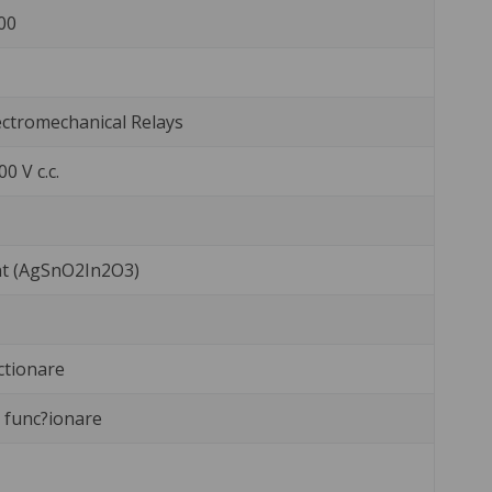
00
ctromechanical Relays
0 V c.c.
int (AgSnO2In2O3)
ctionare
 func?ionare