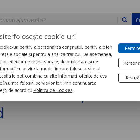
C
site folosește cookie-uri
ookie-uri pentru a personaliza conținutul, pentru a oferi
Permite
DE STOC
SERVICII
DEVINO PARTENER
CONTACT
e rețele sociale și pentru a analiza traficul. De asemenea,
partenerilor de rețele sociale, de publicitate și de
Persona
formații cu privire la modul în care folosesc site-ul
trial
Relee
ceștia le pot combina cu alte informații oferite de dvs.
Refuză
 în urma folosirii serviciilor lor. Prin continuarea
e Interfata, Zelio R
, ești de acord cu
Politica de Cookies
.
d