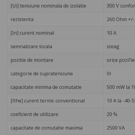
[Ui] tensiune nominala de izolatie
300 V confor
rezistenta
260 Ohm +/-
[In] curent nominal
10 A
semnalizare locala
steag
pozitie de montare
orice pozi?ie
categorie de supratensiune
III
capacitate minima de comutatie
500 mW la 10
[Ithe] curent termic conventional
10 A la -40-
coeficient de utilizare
20 %
capacitate de comutatie maxima
2500 VA