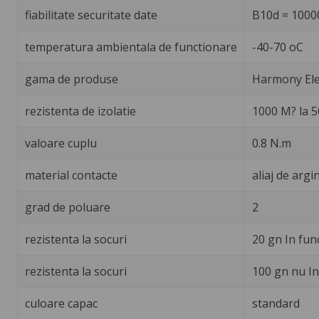
fiabilitate securitate date
B10d = 1000
temperatura ambientala de functionare
-40-70 oC
gama de produse
Harmony Ele
rezistenta de izolatie
1000 M? la 50
valoare cuplu
0.8 N.m
material contacte
aliaj de arg
grad de poluare
2
rezistenta la socuri
20 gn In fun
rezistenta la socuri
100 gn nu In
culoare capac
standard