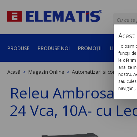
Acest 
Folosim c
PRODUSE
PRODUSE NOI
PROMOȚII
LICHIDĂRI 
funcții d
le oferim 
analize in
Acasă
Magazin Online
Automatizari si control indus
nostru. A
sau culese
Releu Ambrosabil d
navigării
24 Vca, 10A- cu Le