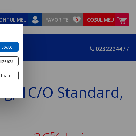
ONTUL MEU
FAVORITE
COȘUL MEU
 toate
0232224477
lizează
 toate
xg, 1C/O Standard,
54