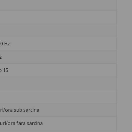
60 Hz
z
o 15
uri/ora sub sarcina
uri/ora fara sarcina