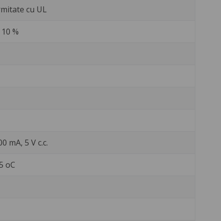
mitate cu UL
 10 %
0 mA, 5 V c.c.
55 oC