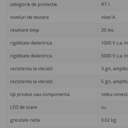
categorie de protectie
RT I
niveluri de testare
nivel A
resetare timp
20 ms
rigiditate dielectrica
1000 V c.a. I
rigiditate dielectrica
5000 V c.a. I
rezistenta la vibratii
3 gn, amplit
rezistenta la vibratii
5 gn, amplit
tip produs sau componenta
releu conect
LED de stare
cu
greutate neta
0.02 kg