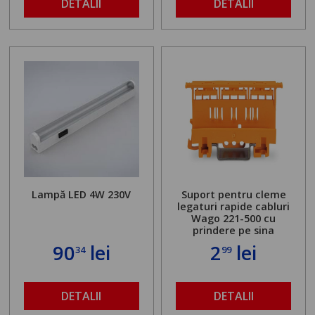
DETALII
DETALII
Lampă LED 4W 230V
Suport pentru cleme
legaturi rapide cabluri
Wago 221-500 cu
prindere pe sina
90
lei
2
lei
34
99
DETALII
DETALII