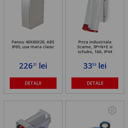
Panou 40X60X20, ABS
Priza industriala
IP65, usa mata clasic
Scame, 3P+N+E si
schuko, 16A, IP44
226
lei
33
lei
21
53
DETALII
DETALII