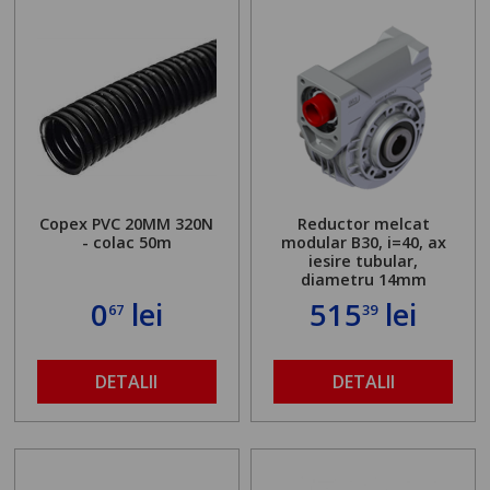
Copex PVC 20MM 320N
Reductor melcat
- colac 50m
modular B30, i=40, ax
iesire tubular,
diametru 14mm
0
lei
515
lei
67
39
DETALII
DETALII