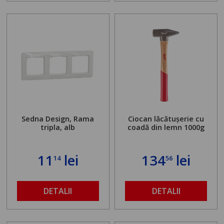
Sedna Design, Rama
Ciocan lăcătușerie cu
tripla, alb
coadă din lemn 1000g
11
lei
134
lei
14
56
DETALII
DETALII