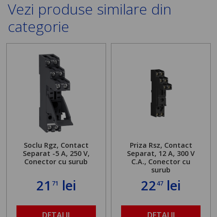
Vezi produse similare din
categorie
Soclu Rgz, Contact
Priza Rsz, Contact
Separat -5 A, 250 V,
Separat, 12 A,
300 V
Conector cu surub
C.A., Conector cu
surub
21
lei
22
lei
71
47
DETALII
DETALII