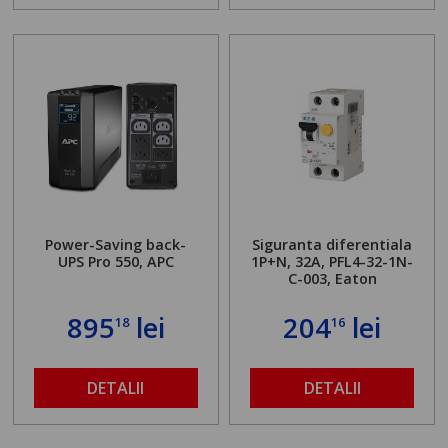
Power-Saving back-
Siguranta diferentiala
UPS Pro 550, APC
1P+N, 32A, PFL4-32-1N-
C-003, Eaton
895
lei
204
lei
18
16
DETALII
DETALII