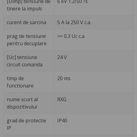
[Uimp] tensiune de
6 kV 1.2/50 ?s
tinere la impuls
curent de sarcina
5 A la 250 V c.a.
prag de tensiune
>= 0.3 Uc c.a.
pentru decuplare
[Uc] tensiune
24 V
circuit comanda
timp de
20 ms
functionare
nume scurt al
RXG
dispozitivului
grad de protectie
IP40
IP