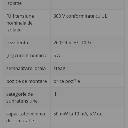
izolatie
[Ui] tensiune
300 V conformitate cu UL
nominala de
izolatie
rezistenta
260 Ohm +/- 10 %
[In] curent nominal
5 A
semnalizare locala
steag
pozitie de montare
orice pozi?ie
categorie de
III
supratensiune
capacitate minima
50 mW la 10 mA, 5 V c.c.
de comutatie