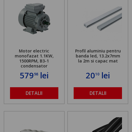
Motor electric
Profil aluminiu pentru
monofazat 1.1KW,
banda led, 13.2x7mm
1500RPM, B3-1
la 2m si capac mat
condensator
579
lei
20
lei
98
10
DETALII
DETALII