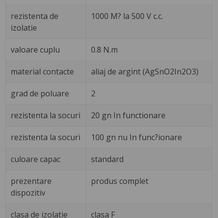
rezistenta de
1000 M? la 500 V c.c.
izolatie
valoare cuplu
0.8 N.m
material contacte
aliaj de argint (AgSnO2In2O3)
grad de poluare
2
rezistenta la socuri
20 gn In functionare
rezistenta la socuri
100 gn nu In func?ionare
culoare capac
standard
prezentare
produs complet
dispozitiv
clasa de izolatie
clasa F