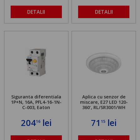
DETALII
DETALII
Siguranta diferentiala
Aplica cu senzor de
1P+N, 16A, PFL4-16-1N-
miscare, E27 LED 120-
C-003, Eaton
360', RL/SR3001/WH
204
lei
71
lei
16
15