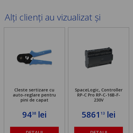
Alți clienți au vizualizat și
Cleste sertizare cu
SpaceLogic, Controller
auto-reglare pentru
RP-C Pro RP-C-16B-F-
pini de capat
230V
94
lei
5861
lei
38
13
DETALII
DETALII