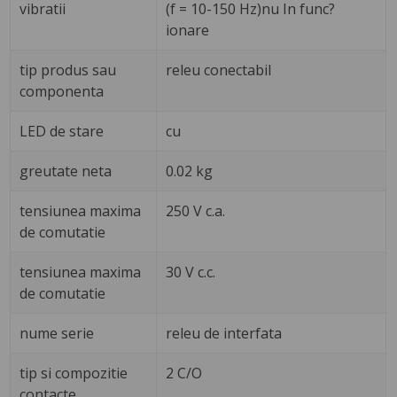
vibratii
(f = 10-150 Hz)nu In func?
ionare
tip produs sau
releu conectabil
componenta
LED de stare
cu
greutate neta
0.02 kg
tensiunea maxima
250 V c.a.
de comutatie
tensiunea maxima
30 V c.c.
de comutatie
nume serie
releu de interfata
tip si compozitie
2 C/O
contacte