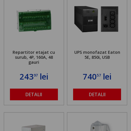
Repartitor etajat cu
UPS monofazat Eaton
surub, 4P, 160A, 48
5E, 850i, USB
gauri
243
lei
740
lei
97
57
DETALII
DETALII