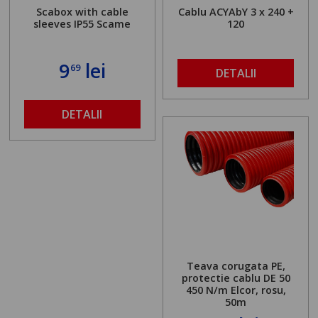
Scabox with cable
Cablu ACYAbY 3 x 240 +
sleeves IP55 Scame
120
9
lei
69
DETALII
DETALII
Teava corugata PE,
protectie cablu DE 50
450 N/m Elcor, rosu,
50m