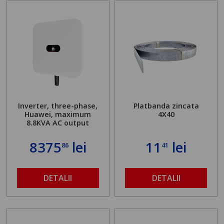
Inverter, three-phase,
Platbanda zincata
Huawei, maximum
4X40
8.8KVA AC output
8375
lei
11
lei
86
41
DETALII
DETALII