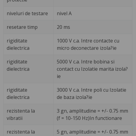
niveluri de testare
nivel A
resetare timp
20 ms
rigiditate
1000 V c.a. Intre contacte cu
dielectrica
micro deconectare izola?ie
rigiditate
5000 V c.a. Intre bobina si
dielectrica
contact cu Izolatie marita izola?
ie
rigiditate
3000 V c.a. Intre poli cu Izolatie
dielectrica
de baza izola?ie
rezistenta la
3 gn, amplitudine = +/- 0.75 mm
vibratii
(f = 10-150 Hz)In functionare
rezistenta la
5 gn, amplitudine = +/- 0.75 mm