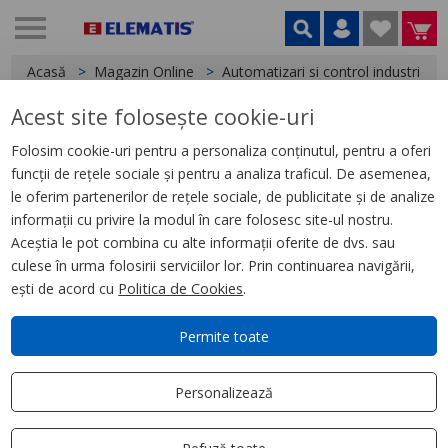
Acasă
Magazin Online
Automatizari si control industrial
Acest site folosește cookie-uri
< Relee
Folosim cookie-uri pentru a personaliza conținutul, pentru a oferi
funcții de rețele sociale și pentru a analiza traficul. De asemenea,
Releu Ambrosabil de Interfata,
le oferim partenerilor de rețele sociale, de publicitate și de analize
Zelio Rxg, 2 C/O Standard, 24 V
informații cu privire la modul în care folosesc site-ul nostru.
Ca, 5 A, cu Led
Aceștia le pot combina cu alte informații oferite de dvs. sau
culese în urma folosirii serviciilor lor. Prin continuarea navigării,
ești de acord cu
Politica de Cookies
.
Permite toate
Personalizează