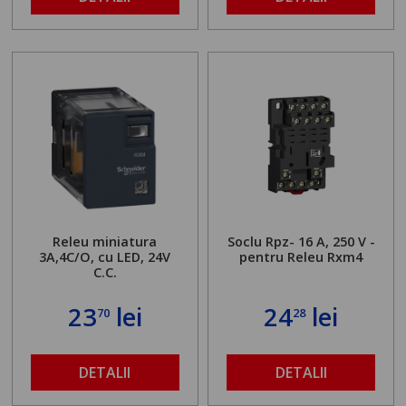
Releu miniatura
Soclu Rpz- 16 A, 250 V -
3A,4C/O, cu LED, 24V
pentru Releu Rxm4
C.C.
23
lei
24
lei
70
28
DETALII
DETALII