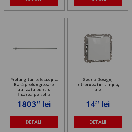
Prelungitor telescopic.
Sedna Design,
Bară prelungitoare
Intrerupator simplu,
utilizată pentru
alb
fixarea pe sol a
standului mașinii de
1803
lei
14
lei
67
27
găurit în locul
buloanelor de
ancorare. Greutate
maximă admisă de 500
DETALII
DETALII
kg și înălțime reglabilă
de la 1,8 la 2,9 m