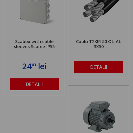
Scabox with cable
Cablu T2XIR 50 OL-AL
sleeves Scame IP55
3X50
24
lei
03
DETALII
DETALII