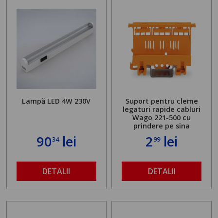
Lampă LED 4W 230V
Suport pentru cleme
legaturi rapide cabluri
Wago 221-500 cu
prindere pe sina
90
lei
2
lei
34
99
DETALII
DETALII