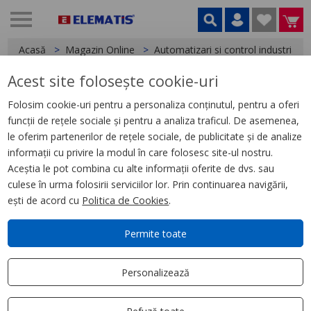
Acasă
Magazin Online
Automatizari si control industrial
Acest site folosește cookie-uri
< Relee
Folosim cookie-uri pentru a personaliza conținutul, pentru a oferi
funcții de rețele sociale și pentru a analiza traficul. De asemenea,
Releu Ambrosabil de Interfata,
le oferim partenerilor de rețele sociale, de publicitate și de analize
Zelio Rxg, 2 C/O Standard, 24V
informații cu privire la modul în care folosesc site-ul nostru.
Cc, 5A, cu Ltb
Aceștia le pot combina cu alte informații oferite de dvs. sau
culese în urma folosirii serviciilor lor. Prin continuarea navigării,
ești de acord cu
Politica de Cookies
.
Permite toate
Personalizează