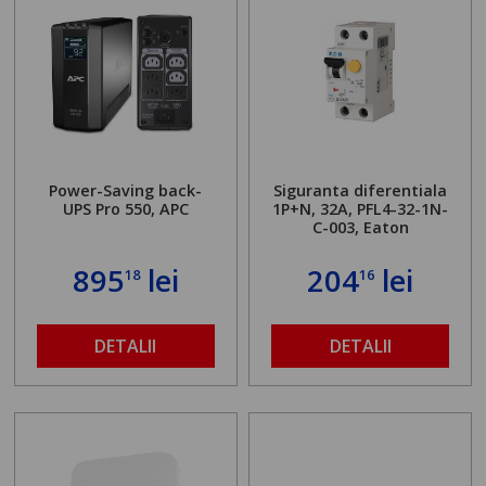
Power-Saving back-
Siguranta diferentiala
UPS Pro 550, APC
1P+N, 32A, PFL4-32-1N-
C-003, Eaton
895
lei
204
lei
18
16
DETALII
DETALII