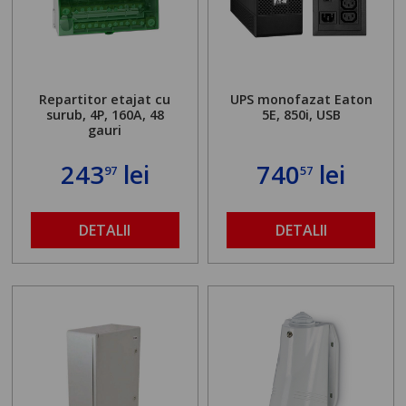
Repartitor etajat cu
UPS monofazat Eaton
surub, 4P, 160A, 48
5E, 850i, USB
gauri
243
lei
740
lei
97
57
DETALII
DETALII