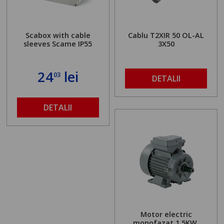
Scabox with cable
Cablu T2XIR 50 OL-AL
sleeves Scame IP55
3X50
24
lei
03
DETALII
DETALII
Motor electric
monofazat 1.5KW,