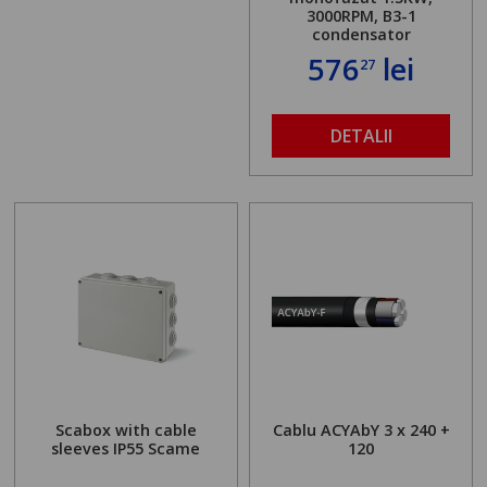
3000RPM, B3-1
condensator
576
lei
27
DETALII
Scabox with cable
Cablu ACYAbY 3 x 240 +
sleeves IP55 Scame
120