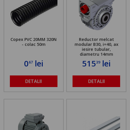
Copex PVC 20MM 320N
Reductor melcat
- colac 50m
modular B30, i=40, ax
iesire tubular,
diametru 14mm
0
lei
515
lei
67
39
DETALII
DETALII