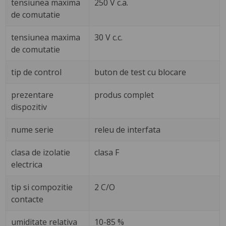
tensiunea maxima
250 V c.a.
de comutatie
tensiunea maxima
30 V c.c.
de comutatie
tip de control
buton de test cu blocare
prezentare
produs complet
dispozitiv
nume serie
releu de interfata
clasa de izolatie
clasa F
electrica
tip si compozitie
2 C/O
contacte
umiditate relativa
10-85 %