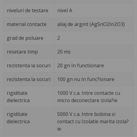
niveluri de testare
nivel A
material contacte
aliaj de argint (AgSnO2In2O3)
grad de poluare
2
resetare timp
20 ms
rezistenta la socuri
20 gn In functionare
rezistenta la socuri
100 gn nu In func?ionare
rigiditate
1000 V c.a. Intre contacte cu
dielectrica
micro deconectare izola?ie
rigiditate
5000 V c.a. Intre bobina si
dielectrica
contact cu Izolatie marita izola?
ie