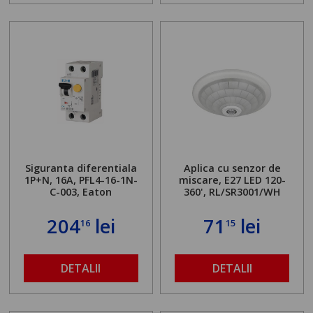
Siguranta diferentiala
Aplica cu senzor de
1P+N, 16A, PFL4-16-1N-
miscare, E27 LED 120-
C-003, Eaton
360', RL/SR3001/WH
204
lei
71
lei
16
15
DETALII
DETALII