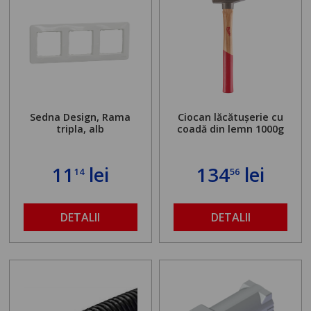
Sedna Design, Rama
Ciocan lăcătușerie cu
tripla, alb
coadă din lemn 1000g
11
lei
134
lei
14
56
DETALII
DETALII