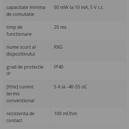
capacitate minima
50 mW la 10 mA, 5 V c.c.
de comutatie
timp de
20 ms
functionare
nume scurt al
RXG
dispozitivului
grad de protectie
IP40
IP
[Ithe] curent
5 A la -40-55 oC
termic
conventional
rezistenta de
100 mOhm
contact