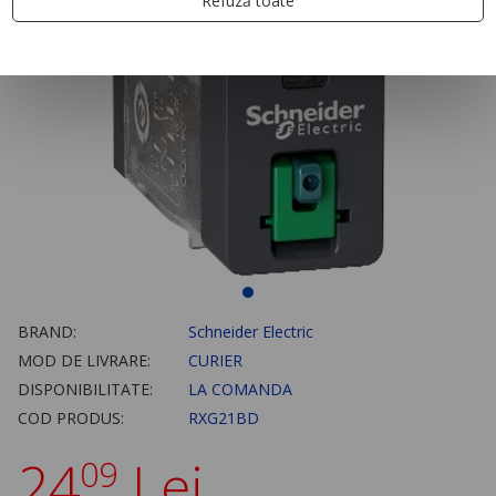
Refuză toate
BRAND:
Schneider Electric
MOD DE LIVRARE:
CURIER
DISPONIBILITATE:
LA COMANDA
COD PRODUS:
RXG21BD
24
Lei
09