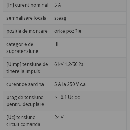
[In] curent nominal
5 A
semnalizare locala
steag
pozitie de montare
orice pozi?ie
categorie de
III
supratensiune
[Uimp] tensiune de
6 kV 1.2/50 ?s
tinere la impuls
curent de sarcina
5 A la 250 V c.a.
prag de tensiune
>= 0.1 Uc c.c.
pentru decuplare
[Uc] tensiune
24 V
circuit comanda