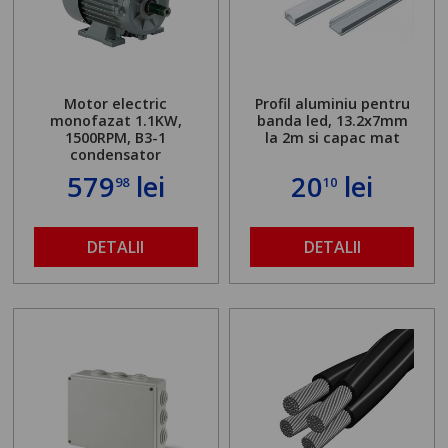
Motor electric
Profil aluminiu pentru
monofazat 1.1KW,
banda led, 13.2x7mm
1500RPM, B3-1
la 2m si capac mat
condensator
579
lei
20
lei
98
10
DETALII
DETALII