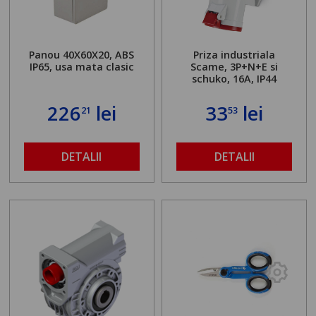
Panou 40X60X20, ABS
Priza industriala
IP65, usa mata clasic
Scame, 3P+N+E si
schuko, 16A, IP44
226
lei
33
lei
21
53
DETALII
DETALII