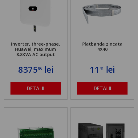
Inverter, three-phase,
Platbanda zincata
Huawei, maximum
4X40
8.8KVA AC output
8375
lei
11
lei
86
41
DETALII
DETALII