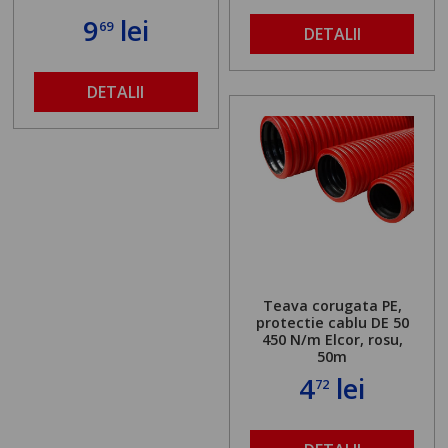
9
lei
69
DETALII
DETALII
Teava corugata PE,
protectie cablu DE 50
450 N/m Elcor, rosu,
50m
4
lei
72