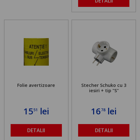
DETALII
Folie avertizoare
Stecher Schuko cu 3
iesiri + tip "S"
15
lei
16
lei
51
78
DETALII
DETALII