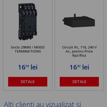
Soclu 29MM / MIXED
Circuit Rc, 110, 240 V
TERMINATIONS
Ac, pentru Prize
Rpz/Ruz
16
lei
16
lei
50
82
DETALII
DETALII
Alți clienți au vizualizat și