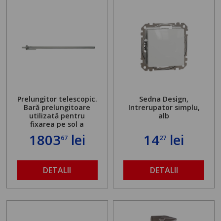
Prelungitor telescopic.
Sedna Design,
Bară prelungitoare
Intrerupator simplu,
utilizată pentru
alb
fixarea pe sol a
standului mașinii de
1803
lei
14
lei
67
27
găurit în locul
buloanelor de
ancorare. Greutate
maximă admisă de 500
DETALII
DETALII
kg și înălțime reglabilă
de la 1,8 la 2,9 m