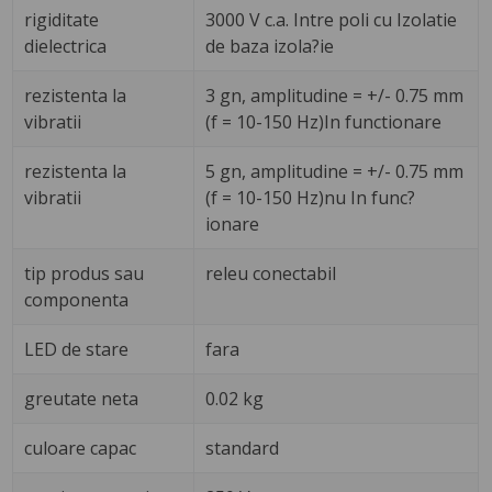
rigiditate
3000 V c.a. Intre poli cu Izolatie
dielectrica
de baza izola?ie
rezistenta la
3 gn, amplitudine = +/- 0.75 mm
vibratii
(f = 10-150 Hz)In functionare
rezistenta la
5 gn, amplitudine = +/- 0.75 mm
vibratii
(f = 10-150 Hz)nu In func?
ionare
tip produs sau
releu conectabil
componenta
LED de stare
fara
greutate neta
0.02 kg
culoare capac
standard