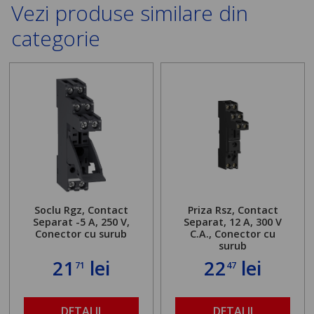
Vezi produse similare din
categorie
Soclu Rgz, Contact
Priza Rsz, Contact
Separat -5 A, 250 V,
Separat, 12 A,
300 V
Conector cu surub
C.A., Conector cu
surub
21
lei
22
lei
71
47
DETALII
DETALII