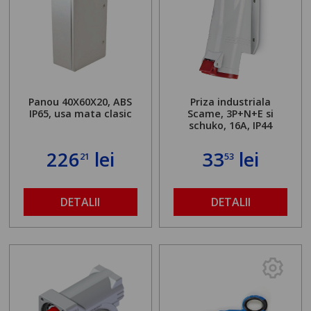
Panou 40X60X20, ABS
Priza industriala
IP65, usa mata clasic
Scame, 3P+N+E si
schuko, 16A, IP44
226
lei
33
lei
21
53
DETALII
DETALII