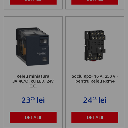
Releu miniatura
Soclu Rpz- 16 A, 250 V -
3A,4C/O, cu LED, 24V
pentru Releu Rxm4
C.C.
23
lei
24
lei
70
28
DETALII
DETALII