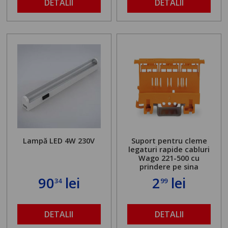
DETALII
DETALII
Lampă LED 4W 230V
Suport pentru cleme
legaturi rapide cabluri
Wago 221-500 cu
prindere pe sina
90
lei
2
lei
34
99
DETALII
DETALII