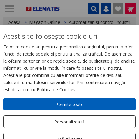
Acasă
Magazin Online
Automatizari si control industrial
Acest site folosește cookie-uri
< Relee
Folosim cookie-uri pentru a personaliza conținutul, pentru a oferi
funcții de rețele sociale și pentru a analiza traficul. De asemenea,
Releu Ambrosabil de Interfata,
le oferim partenerilor de rețele sociale, de publicitate și de analize
Zelio Rxg, 2 C/O Standard, 48 V
informații cu privire la modul în care folosesc site-ul nostru.
Ca, 5 A, cu Led
Aceștia le pot combina cu alte informații oferite de dvs. sau
culese în urma folosirii serviciilor lor. Prin continuarea navigării,
ești de acord cu
Politica de Cookies
.
Permite toate
Personalizează