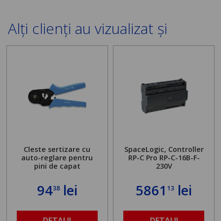
Alți clienți au vizualizat și
Cleste sertizare cu
SpaceLogic, Controller
auto-reglare pentru
RP-C Pro RP-C-16B-F-
pini de capat
230V
94
lei
5861
lei
38
13
DETALII
DETALII