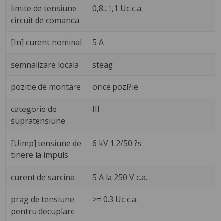
limite de tensiune
0,8...1,1 Uc c.a.
circuit de comanda
[In] curent nominal
5 A
semnalizare locala
steag
pozitie de montare
orice pozi?ie
categorie de
III
supratensiune
[Uimp] tensiune de
6 kV 1.2/50 ?s
tinere la impuls
curent de sarcina
5 A la 250 V c.a.
prag de tensiune
>= 0.3 Uc c.a.
pentru decuplare