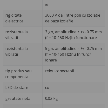
ie
rigiditate
3000 V c.a. Intre poli cu Izolatie
dielectrica
de baza izola?ie
rezistenta la
3 gn, amplitudine = +/- 0.75 mm
vibratii
(f = 10-150 Hz)In functionare
rezistenta la
5 gn, amplitudine = +/- 0.75 mm
vibratii
(f = 10-150 Hz)nu In func?
ionare
tip produs sau
releu conectabil
componenta
LED de stare
cu
greutate neta
0.02 kg