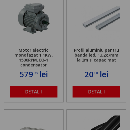
Motor electric
Profil aluminiu pentru
monofazat 1.1KW,
banda led, 13.2x7mm
1500RPM, B3-1
la 2m si capac mat
condensator
579
lei
20
lei
98
10
DETALII
DETALII