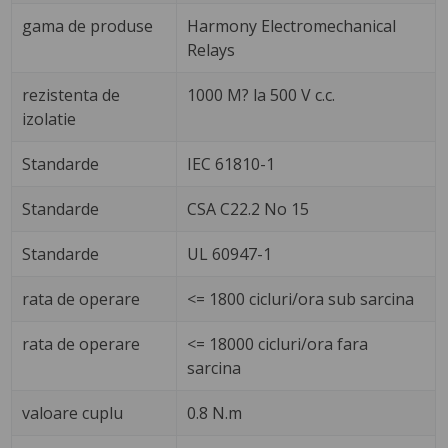
gama de produse
Harmony Electromechanical
Relays
rezistenta de
1000 M? la 500 V c.c.
izolatie
Standarde
IEC 61810-1
Standarde
CSA C22.2 No 15
Standarde
UL 60947-1
rata de operare
<= 1800 cicluri/ora sub sarcina
rata de operare
<= 18000 cicluri/ora fara
sarcina
valoare cuplu
0.8 N.m