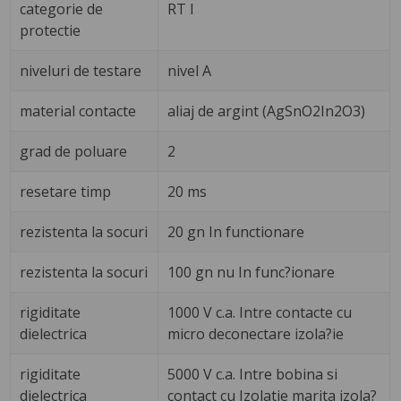
categorie de
RT I
protectie
niveluri de testare
nivel A
material contacte
aliaj de argint (AgSnO2In2O3)
grad de poluare
2
resetare timp
20 ms
rezistenta la socuri
20 gn In functionare
rezistenta la socuri
100 gn nu In func?ionare
rigiditate
1000 V c.a. Intre contacte cu
dielectrica
micro deconectare izola?ie
rigiditate
5000 V c.a. Intre bobina si
dielectrica
contact cu Izolatie marita izola?