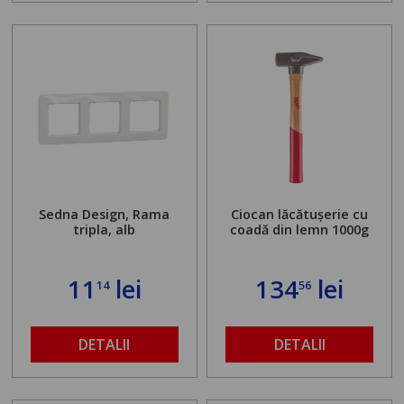
Sedna Design, Rama
Ciocan lăcătușerie cu
tripla, alb
coadă din lemn 1000g
11
lei
134
lei
14
56
DETALII
DETALII