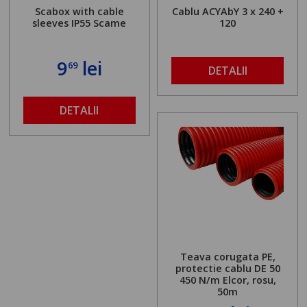
Scabox with cable
Cablu ACYAbY 3 x 240 +
sleeves IP55 Scame
120
9
lei
69
DETALII
DETALII
Teava corugata PE,
protectie cablu DE 50
450 N/m Elcor, rosu,
50m