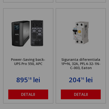
Power-Saving back-
Siguranta diferentiala
UPS Pro 550, APC
1P+N, 32A, PFL4-32-1N-
C-003, Eaton
895
lei
204
lei
18
16
DETALII
DETALII