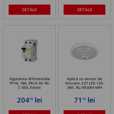
DETALII
DETALII
Siguranta diferentiala
Aplica cu senzor de
1P+N, 16A, PFL4-16-1N-
miscare, E27 LED 120-
C-003, Eaton
360', RL/SR3001/WH
204
lei
71
lei
16
15