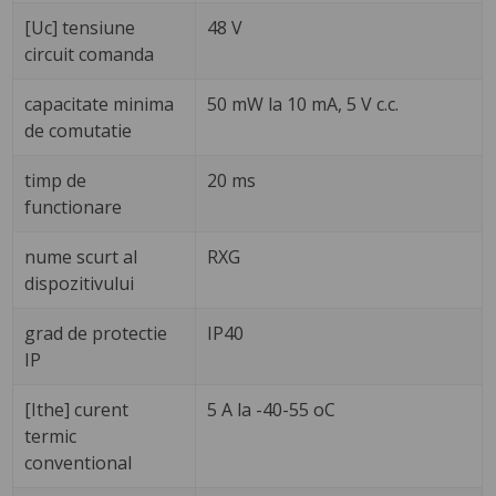
[Uc] tensiune
48 V
circuit comanda
capacitate minima
50 mW la 10 mA, 5 V c.c.
de comutatie
timp de
20 ms
functionare
nume scurt al
RXG
dispozitivului
grad de protectie
IP40
IP
[Ithe] curent
5 A la -40-55 oC
termic
conventional