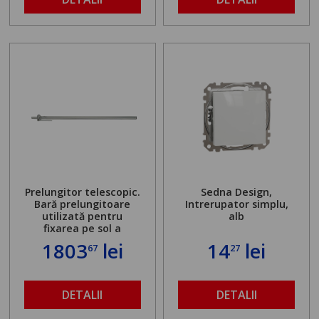
Prelungitor telescopic.
Sedna Design,
Bară prelungitoare
Intrerupator simplu,
utilizată pentru
alb
fixarea pe sol a
standului mașinii de
1803
lei
14
lei
67
27
găurit în locul
buloanelor de
ancorare. Greutate
maximă admisă de 500
DETALII
DETALII
kg și înălțime reglabilă
de la 1,8 la 2,9 m