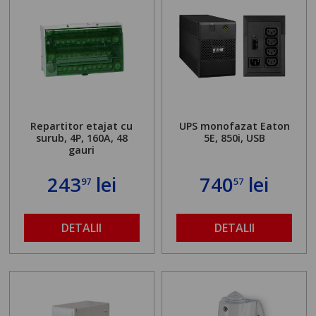
Repartitor etajat cu
UPS monofazat Eaton
surub, 4P, 160A, 48
5E, 850i, USB
gauri
243
lei
740
lei
97
57
DETALII
DETALII