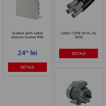
Scabox with cable
Cablu T2XIR 50 OL-AL
sleeves Scame IP55
3X50
24
lei
03
DETALII
DETALII