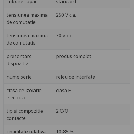
culoare capac
standard
tensiunea maxima
250 V c.a.
de comutatie
tensiunea maxima
30 V c.c.
de comutatie
prezentare
produs complet
dispozitiv
nume serie
releu de interfata
clasa de izolatie
clasa F
electrica
tip si compozitie
2 C/O
contacte
umiditate relativa
10-85 %