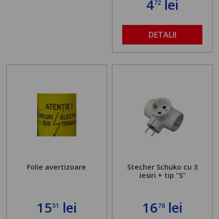
4
lei
72
DETALII
Folie avertizoare
Stecher Schuko cu 3
iesiri + tip "S"
15
lei
16
lei
51
78