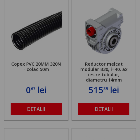
Copex PVC 20MM 320N
Reductor melcat
- colac 50m
modular B30, i=40, ax
iesire tubular,
diametru 14mm
0
lei
515
lei
67
39
DETALII
DETALII