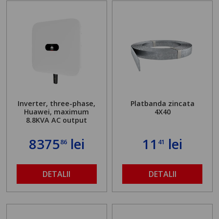
Inverter, three-phase,
Platbanda zincata
Huawei, maximum
4X40
8.8KVA AC output
8375
lei
11
lei
86
41
DETALII
DETALII