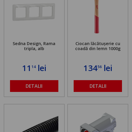
Sedna Design, Rama
Ciocan lăcătușerie cu
tripla, alb
coadă din lemn 1000g
11
lei
134
lei
14
56
DETALII
DETALII