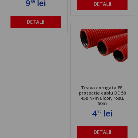
9
lei
69
DETALII
DETALII
Teava corugata PE,
protectie cablu DE 50
450 N/m Elcor, rosu,
50m
4
lei
72
DETALII