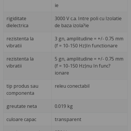
ie
rigiditate
3000 V c.a. Intre poli cu Izolatie
dielectrica
de baza izola?ie
rezistenta la
3 gn, amplitudine = +/- 0.75 mm
vibratii
(f = 10-150 Hz)In functionare
rezistenta la
5 gn, amplitudine = +/- 0.75 mm
vibratii
(f = 10-150 Hz)nu In func?
ionare
tip produs sau
releu conectabil
componenta
greutate neta
0.019 kg
culoare capac
transparent