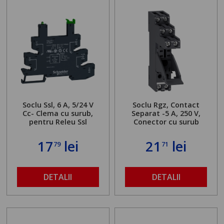
Soclu Ssl, 6 A, 5/24 V
Soclu Rgz, Contact
Cc- Clema cu surub,
Separat -5 A, 250 V,
pentru Releu Ssl
Conector cu surub
17
lei
21
lei
79
71
DETALII
DETALII