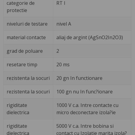
categorie de
RT I
protectie
niveluri de testare
nivel A
material contacte
aliaj de argint (AgSnO2In2O3)
grad de poluare
2
resetare timp
20 ms
rezistenta la socuri
20 gn In functionare
rezistenta la socuri
100 gn nu In func?ionare
rigiditate
1000 V c.a. Intre contacte cu
dielectrica
micro deconectare izola?ie
rigiditate
5000 V c.a. Intre bobina si
dielectrica
contact cu Izolatie marita izola?