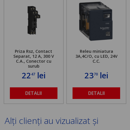
Priza Rsz, Contact
Releu miniatura
Separat, 12 A,
300 V
3A,4C/O, cu LED, 24V
C.A., Conector cu
C.C.
surub
22
lei
23
lei
47
70
DETALII
DETALII
Alți clienți au vizualizat și