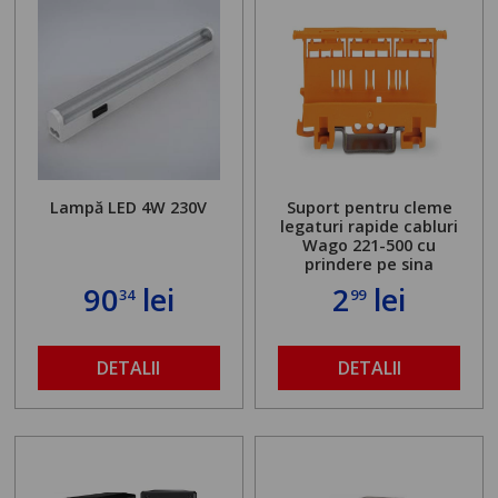
Lampă LED 4W 230V
Suport pentru cleme
legaturi rapide cabluri
Wago 221-500 cu
prindere pe sina
90
lei
2
lei
34
99
DETALII
DETALII