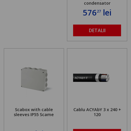
condensator
576
lei
27
DETALII
Scabox with cable
Cablu ACYAbY 3 x 240 +
sleeves IP55 Scame
120