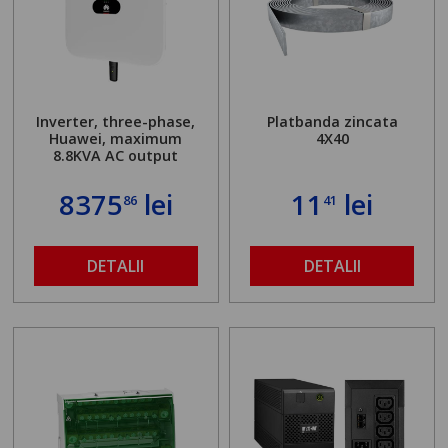
Inverter, three-phase,
Platbanda zincata
Huawei, maximum
4X40
8.8KVA AC output
8375
lei
11
lei
86
41
DETALII
DETALII