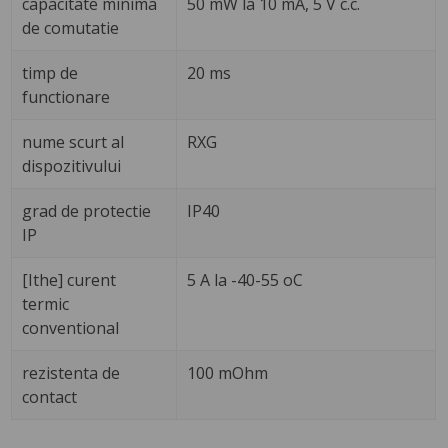
capacitate minima
50 mW la 10 mA, 5 V c.c.
de comutatie
timp de
20 ms
functionare
nume scurt al
RXG
dispozitivului
grad de protectie
IP40
IP
[Ithe] curent
5 A la -40-55 oC
termic
conventional
rezistenta de
100 mOhm
contact