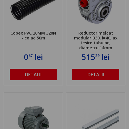
Copex PVC 20MM 320N
Reductor melcat
- colac 50m
modular B30, i=40, ax
iesire tubular,
diametru 14mm
0
lei
515
lei
67
39
DETALII
DETALII