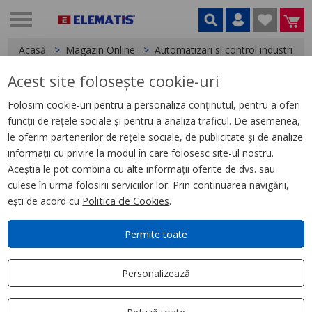
Acasă
Magazin Online
Automatizari si control industrial
Acest site folosește cookie-uri
< Relee
Folosim cookie-uri pentru a personaliza conținutul, pentru a oferi
funcții de rețele sociale și pentru a analiza traficul. De asemenea,
Releu Ambrosabil de Interfata,
le oferim partenerilor de rețele sociale, de publicitate și de analize
Zelio Rxg, 2 C/O Transparent,
informații cu privire la modul în care folosesc site-ul nostru.
230 V Ca, 5 A
Aceștia le pot combina cu alte informații oferite de dvs. sau
culese în urma folosirii serviciilor lor. Prin continuarea navigării,
ești de acord cu
Politica de Cookies
.
Permite toate
Personalizează