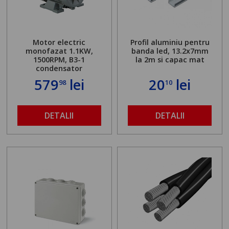
Motor electric
Profil aluminiu pentru
monofazat 1.1KW,
banda led, 13.2x7mm
1500RPM, B3-1
la 2m si capac mat
condensator
579
lei
20
lei
98
10
DETALII
DETALII