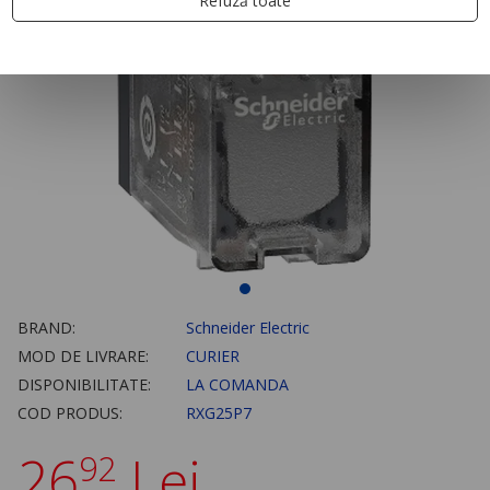
Refuză toate
BRAND:
Schneider Electric
MOD DE LIVRARE:
CURIER
DISPONIBILITATE:
LA COMANDA
COD PRODUS:
RXG25P7
26
Lei
92