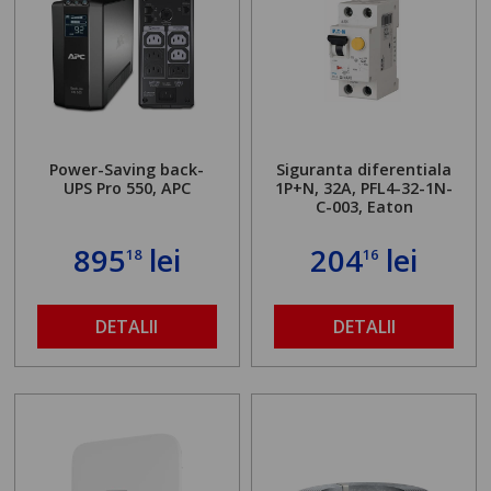
Power-Saving back-
Siguranta diferentiala
UPS Pro 550, APC
1P+N, 32A, PFL4-32-1N-
C-003, Eaton
895
lei
204
lei
18
16
DETALII
DETALII