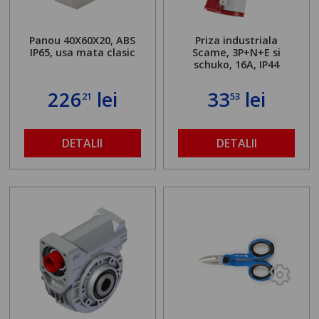
Panou 40X60X20, ABS
Priza industriala
IP65, usa mata clasic
Scame, 3P+N+E si
schuko, 16A, IP44
226
lei
33
lei
21
53
DETALII
DETALII