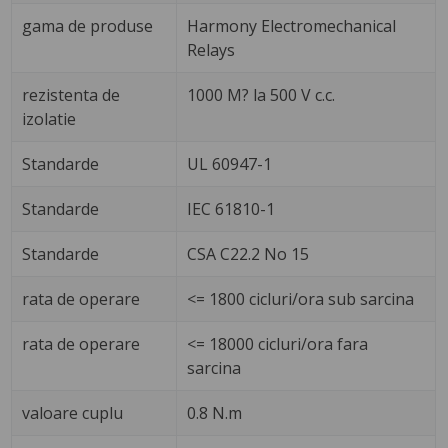
gama de produse
Harmony Electromechanical
Relays
rezistenta de
1000 M? la 500 V c.c.
izolatie
Standarde
UL 60947-1
Standarde
IEC 61810-1
Standarde
CSA C22.2 No 15
rata de operare
<= 1800 cicluri/ora sub sarcina
rata de operare
<= 18000 cicluri/ora fara
sarcina
valoare cuplu
0.8 N.m