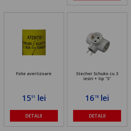
Folie avertizoare
Stecher Schuko cu 3
iesiri + tip "S"
15
lei
16
lei
51
78
DETALII
DETALII