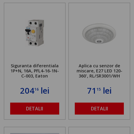
Siguranta diferentiala
Aplica cu senzor de
1P+N, 16A, PFL4-16-1N-
miscare, E27 LED 120-
C-003, Eaton
360', RL/SR3001/WH
204
lei
71
lei
16
15
DETALII
DETALII