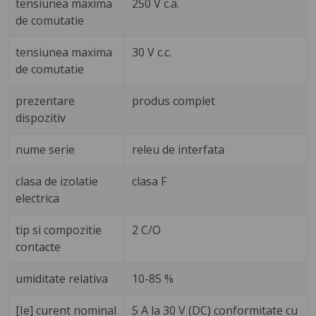
tensiunea maxima
250 V c.a.
de comutatie
tensiunea maxima
30 V c.c.
de comutatie
prezentare
produs complet
dispozitiv
nume serie
releu de interfata
clasa de izolatie
clasa F
electrica
tip si compozitie
2 C/O
contacte
umiditate relativa
10-85 %
[Ie] curent nominal
5 A la 30 V (DC) conformitate cu