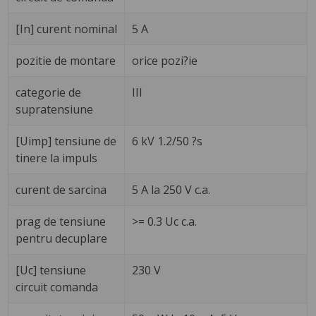
[In] curent nominal
5 A
pozitie de montare
orice pozi?ie
categorie de
III
supratensiune
[Uimp] tensiune de
6 kV 1.2/50 ?s
tinere la impuls
curent de sarcina
5 A la 250 V c.a.
prag de tensiune
>= 0.3 Uc c.a.
pentru decuplare
[Uc] tensiune
230 V
circuit comanda