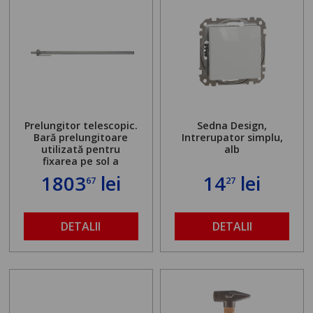
Prelungitor telescopic.
Sedna Design,
Bară prelungitoare
Intrerupator simplu,
utilizată pentru
alb
fixarea pe sol a
standului mașinii de
1803
lei
14
lei
67
27
găurit în locul
buloanelor de
ancorare. Greutate
maximă admisă de 500
DETALII
DETALII
kg și înălțime reglabilă
de la 1,8 la 2,9 m