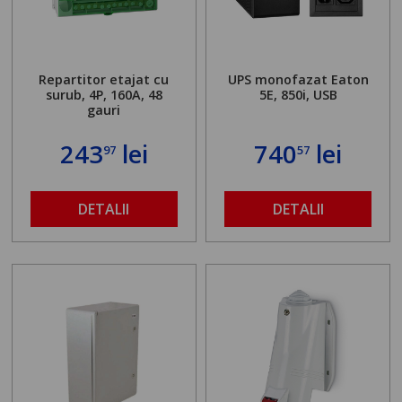
Repartitor etajat cu
UPS monofazat Eaton
surub, 4P, 160A, 48
5E, 850i, USB
gauri
243
lei
740
lei
97
57
DETALII
DETALII