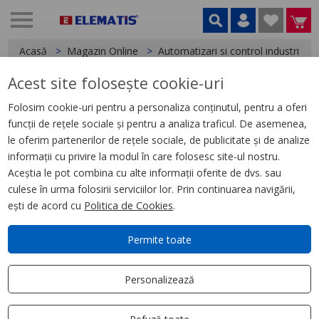
Acasă
Magazin Online
Automatizari si control industrial
Acest site folosește cookie-uri
< Relee
Folosim cookie-uri pentru a personaliza conținutul, pentru a oferi
funcții de rețele sociale și pentru a analiza traficul. De asemenea,
Releu Ambrosabil de Interfata,
le oferim partenerilor de rețele sociale, de publicitate și de analize
Zelio Rxg, 2C/O Standard
informații cu privire la modul în care folosesc site-ul nostru.
110Vcc-5A, cu Ltb Si Led
Aceștia le pot combina cu alte informații oferite de dvs. sau
culese în urma folosirii serviciilor lor. Prin continuarea navigării,
ești de acord cu
Politica de Cookies
.
Permite toate
Personalizează