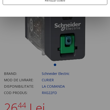
Refuză toate
BRAND:
Schneider Electric
MOD DE LIVRARE:
CURIER
DISPONIBILITATE:
LA COMANDA
COD PRODUS:
RXG22FD
26
Lei
44