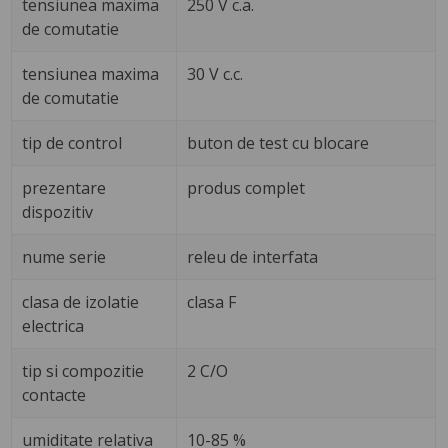
tensiunea maxima
250 V c.a.
de comutatie
tensiunea maxima
30 V c.c.
de comutatie
tip de control
buton de test cu blocare
prezentare
produs complet
dispozitiv
nume serie
releu de interfata
clasa de izolatie
clasa F
electrica
tip si compozitie
2 C/O
contacte
umiditate relativa
10-85 %