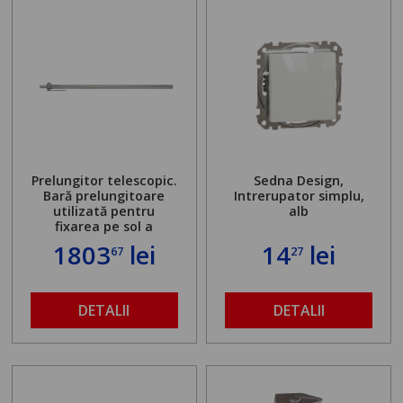
Prelungitor telescopic.
Sedna Design,
Bară prelungitoare
Intrerupator simplu,
utilizată pentru
alb
fixarea pe sol a
standului mașinii de
1803
lei
14
lei
67
27
găurit în locul
buloanelor de
ancorare. Greutate
maximă admisă de 500
DETALII
DETALII
kg și înălțime reglabilă
de la 1,8 la 2,9 m