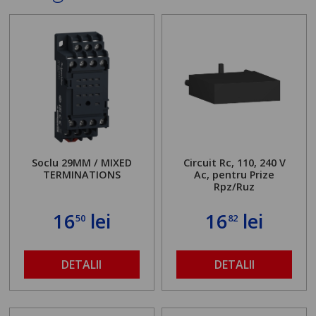
Soclu 29MM / MIXED
Circuit Rc, 110, 240 V
TERMINATIONS
Ac, pentru Prize
Rpz/Ruz
16
lei
16
lei
50
82
DETALII
DETALII