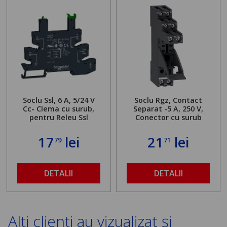
Soclu Ssl, 6 A, 5/24 V
Soclu Rgz, Contact
Cc- Clema cu surub,
Separat -5 A, 250 V,
pentru Releu Ssl
Conector cu surub
17
lei
21
lei
79
71
DETALII
DETALII
Alți clienți au vizualizat și