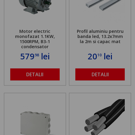
Motor electric
Profil aluminiu pentru
monofazat 1.1KW,
banda led, 13.2x7mm
1500RPM, B3-1
la 2m si capac mat
condensator
579
lei
20
lei
98
10
DETALII
DETALII