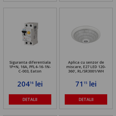
Siguranta diferentiala
Aplica cu senzor de
1P+N, 16A, PFL4-16-1N-
miscare, E27 LED 120-
C-003, Eaton
360', RL/SR3001/WH
204
lei
71
lei
16
15
DETALII
DETALII