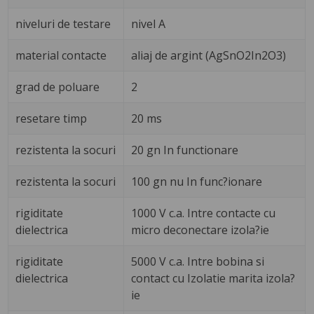
niveluri de testare
nivel A
material contacte
aliaj de argint (AgSnO2In2O3)
grad de poluare
2
resetare timp
20 ms
rezistenta la socuri
20 gn In functionare
rezistenta la socuri
100 gn nu In func?ionare
rigiditate
1000 V c.a. Intre contacte cu
dielectrica
micro deconectare izola?ie
rigiditate
5000 V c.a. Intre bobina si
dielectrica
contact cu Izolatie marita izola?
ie