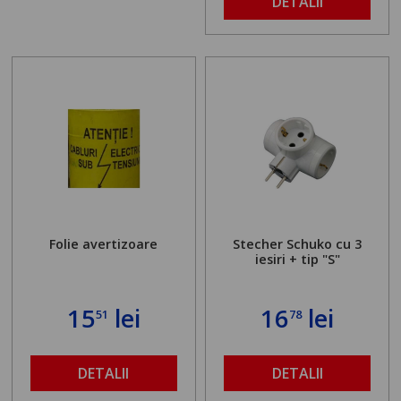
DETALII
Folie avertizoare
Stecher Schuko cu 3
iesiri + tip "S"
15
lei
16
lei
51
78
DETALII
DETALII