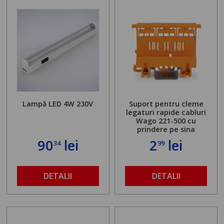
Lampă LED 4W 230V
Suport pentru cleme
legaturi rapide cabluri
Wago 221-500 cu
prindere pe sina
90
lei
2
lei
34
99
DETALII
DETALII