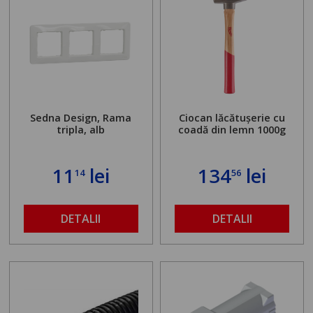
Sedna Design, Rama
Ciocan lăcătușerie cu
tripla, alb
coadă din lemn 1000g
11
lei
134
lei
14
56
DETALII
DETALII