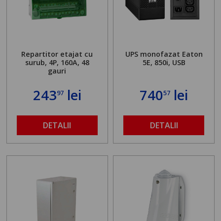
Repartitor etajat cu
UPS monofazat Eaton
surub, 4P, 160A, 48
5E, 850i, USB
gauri
243
lei
740
lei
97
57
DETALII
DETALII