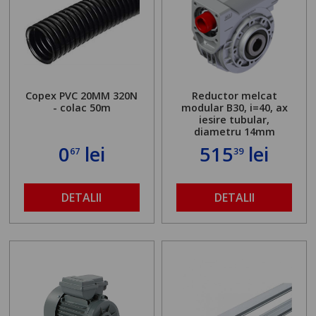
Copex PVC 20MM 320N
Reductor melcat
- colac 50m
modular B30, i=40, ax
iesire tubular,
diametru 14mm
0
lei
515
lei
67
39
DETALII
DETALII