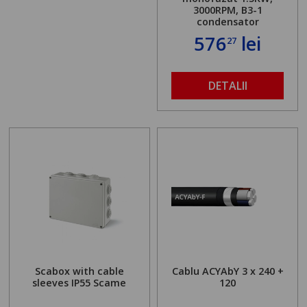
3000RPM, B3-1
condensator
576
lei
27
DETALII
Scabox with cable
Cablu ACYAbY 3 x 240 +
sleeves IP55 Scame
120