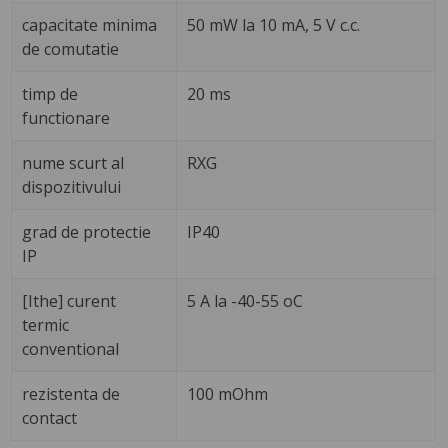
capacitate minima
50 mW la 10 mA, 5 V c.c.
de comutatie
timp de
20 ms
functionare
nume scurt al
RXG
dispozitivului
grad de protectie
IP40
IP
[Ithe] curent
5 A la -40-55 oC
termic
conventional
rezistenta de
100 mOhm
contact