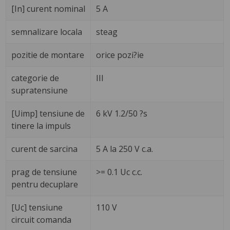
[In] curent nominal
5 A
semnalizare locala
steag
pozitie de montare
orice pozi?ie
categorie de
III
supratensiune
[Uimp] tensiune de
6 kV 1.2/50 ?s
tinere la impuls
curent de sarcina
5 A la 250 V c.a.
prag de tensiune
>= 0.1 Uc c.c.
pentru decuplare
[Uc] tensiune
110 V
circuit comanda