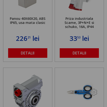
Panou 40X60X20, ABS
Priza industriala
IP65, usa mata clasic
Scame, 3P+N+E si
schuko, 16A, IP44
226
lei
33
lei
21
53
DETALII
DETALII