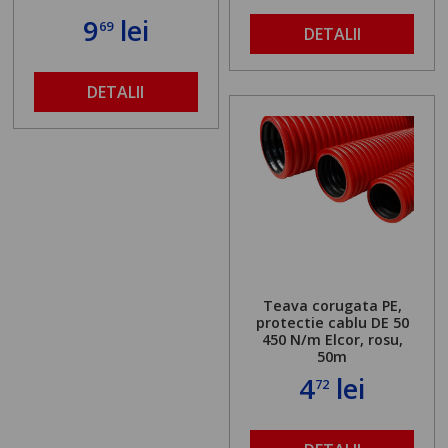
9
lei
69
DETALII
DETALII
Teava corugata PE,
protectie cablu DE 50
450 N/m Elcor, rosu,
50m
4
lei
72