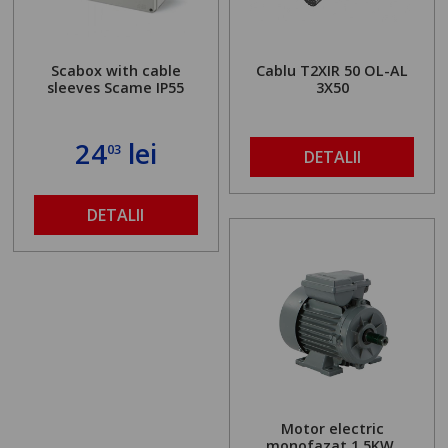
Scabox with cable
Cablu T2XIR 50 OL-AL
sleeves Scame IP55
3X50
24
lei
03
DETALII
DETALII
Motor electric
monofazat 1.5KW,