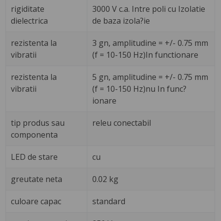
rigiditate
3000 V c.a. Intre poli cu Izolatie
dielectrica
de baza izola?ie
rezistenta la
3 gn, amplitudine = +/- 0.75 mm
vibratii
(f = 10-150 Hz)In functionare
rezistenta la
5 gn, amplitudine = +/- 0.75 mm
vibratii
(f = 10-150 Hz)nu In func?
ionare
tip produs sau
releu conectabil
componenta
LED de stare
cu
greutate neta
0.02 kg
culoare capac
standard