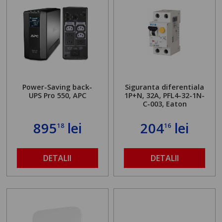
Power-Saving back-
Siguranta diferentiala
UPS Pro 550, APC
1P+N, 32A, PFL4-32-1N-
C-003, Eaton
895
lei
204
lei
18
16
DETALII
DETALII