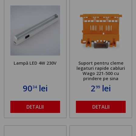
Lampă LED 4W 230V
Suport pentru cleme
legaturi rapide cabluri
Wago 221-500 cu
prindere pe sina
90
lei
2
lei
34
99
DETALII
DETALII