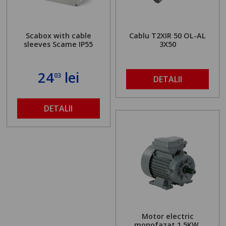
Scabox with cable
Cablu T2XIR 50 OL-AL
sleeves Scame IP55
3X50
24
lei
03
DETALII
DETALII
Motor electric
monofazat 1.5KW,