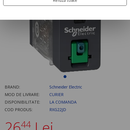
Refuză toate
BRAND:
Schneider Electric
MOD DE LIVRARE:
CURIER
DISPONIBILITATE:
LA COMANDA
COD PRODUS:
RXG22JD
26
Lei
44