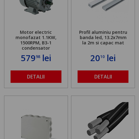
Motor electric
Profil aluminiu pentru
monofazat 1.1KW,
banda led, 13.2x7mm
1500RPM, B3-1
la 2m si capac mat
condensator
579
lei
20
lei
98
10
DETALII
DETALII