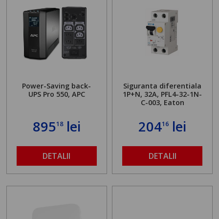
Power-Saving back-
Siguranta diferentiala
UPS Pro 550, APC
1P+N, 32A, PFL4-32-1N-
C-003, Eaton
895
lei
204
lei
18
16
DETALII
DETALII