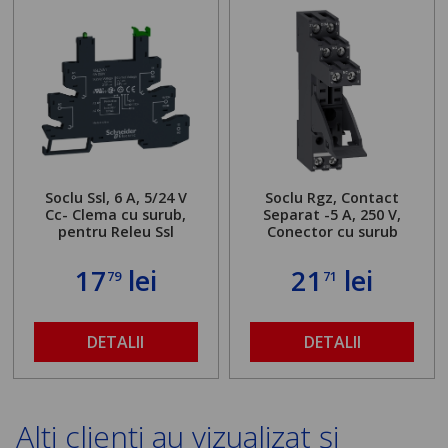
Soclu Ssl, 6 A, 5/24 V
Soclu Rgz, Contact
Cc- Clema cu surub,
Separat -5 A, 250 V,
pentru Releu Ssl
Conector cu surub
17
lei
21
lei
79
71
DETALII
DETALII
Alți clienți au vizualizat și