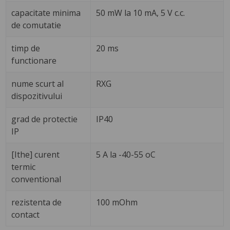
capacitate minima
50 mW la 10 mA, 5 V c.c.
de comutatie
timp de
20 ms
functionare
nume scurt al
RXG
dispozitivului
grad de protectie
IP40
IP
[Ithe] curent
5 A la -40-55 oC
termic
conventional
rezistenta de
100 mOhm
contact