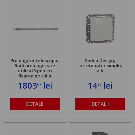
Prelungitor telescopic.
Sedna Design,
Bară prelungitoare
Intrerupator simplu,
utilizată pentru
alb
fixarea pe sol a
standului mașinii de
1803
lei
14
lei
67
27
găurit în locul
buloanelor de
ancorare. Greutate
maximă admisă de 500
DETALII
DETALII
kg și înălțime reglabilă
de la 1,8 la 2,9 m