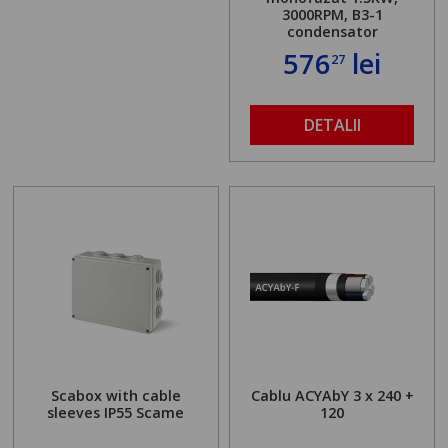
3000RPM, B3-1
condensator
576
lei
27
DETALII
Scabox with cable
Cablu ACYAbY 3 x 240 +
sleeves IP55 Scame
120