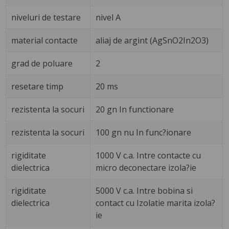
niveluri de testare
nivel A
material contacte
aliaj de argint (AgSnO2In2O3)
grad de poluare
2
resetare timp
20 ms
rezistenta la socuri
20 gn In functionare
rezistenta la socuri
100 gn nu In func?ionare
rigiditate
1000 V c.a. Intre contacte cu
dielectrica
micro deconectare izola?ie
rigiditate
5000 V c.a. Intre bobina si
dielectrica
contact cu Izolatie marita izola?
ie