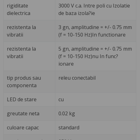
rigiditate
3000 V c.a. Intre poli cu Izolatie
dielectrica
de baza izola?ie
rezistenta la
3 gn, amplitudine = +/- 0.75 mm
vibratii
(f = 10-150 Hz)In functionare
rezistenta la
5 gn, amplitudine = +/- 0.75 mm
vibratii
(f = 10-150 Hz)nu In func?
ionare
tip produs sau
releu conectabil
componenta
LED de stare
cu
greutate neta
0.02 kg
culoare capac
standard