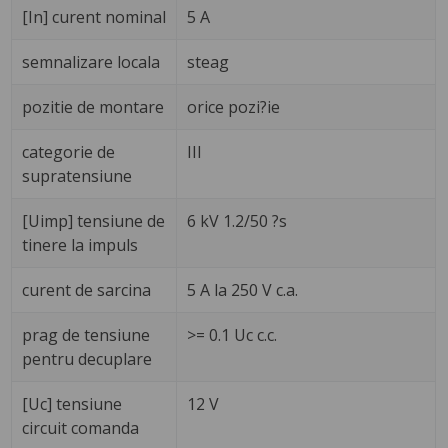
[In] curent nominal
5 A
semnalizare locala
steag
pozitie de montare
orice pozi?ie
categorie de
III
supratensiune
[Uimp] tensiune de
6 kV 1.2/50 ?s
tinere la impuls
curent de sarcina
5 A la 250 V c.a.
prag de tensiune
>= 0.1 Uc c.c.
pentru decuplare
[Uc] tensiune
12 V
circuit comanda