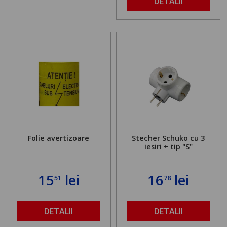
DETALII
Folie avertizoare
Stecher Schuko cu 3
iesiri + tip "S"
15
lei
16
lei
51
78
DETALII
DETALII