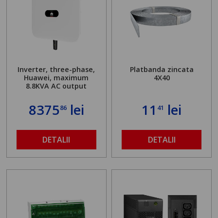
Inverter, three-phase,
Platbanda zincata
Huawei, maximum
4X40
8.8KVA AC output
8375
lei
11
lei
86
41
DETALII
DETALII