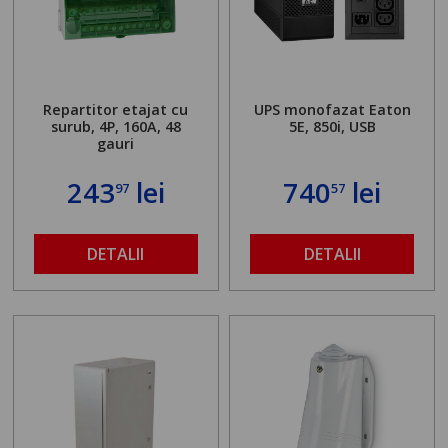
Repartitor etajat cu
UPS monofazat Eaton
surub, 4P, 160A, 48
5E, 850i, USB
gauri
243
lei
740
lei
97
57
DETALII
DETALII