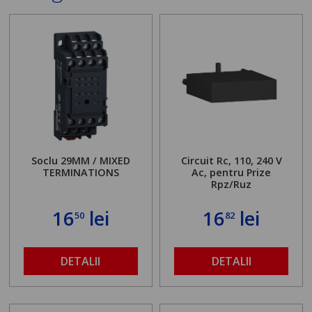
Soclu 29MM / MIXED
Circuit Rc, 110, 240 V
TERMINATIONS
Ac, pentru Prize
Rpz/Ruz
16
lei
16
lei
50
82
DETALII
DETALII