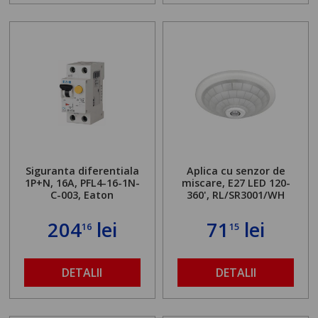
Siguranta diferentiala
Aplica cu senzor de
1P+N, 16A, PFL4-16-1N-
miscare, E27 LED 120-
C-003, Eaton
360', RL/SR3001/WH
204
lei
71
lei
16
15
DETALII
DETALII