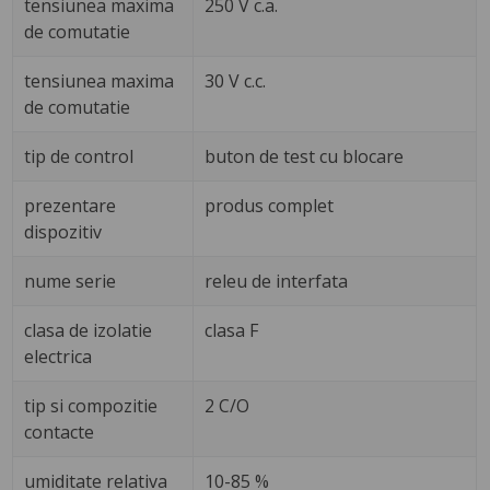
tensiunea maxima
250 V c.a.
de comutatie
tensiunea maxima
30 V c.c.
de comutatie
tip de control
buton de test cu blocare
prezentare
produs complet
dispozitiv
nume serie
releu de interfata
clasa de izolatie
clasa F
electrica
tip si compozitie
2 C/O
contacte
umiditate relativa
10-85 %