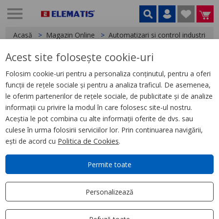
Acasă
Magazin Online
Automatizari si control industrial
Acest site folosește cookie-uri
< Relee
Folosim cookie-uri pentru a personaliza conținutul, pentru a oferi
funcții de rețele sociale și pentru a analiza traficul. De asemenea,
Releu Ambrosabil de Interfata,
le oferim partenerilor de rețele sociale, de publicitate și de analize
Zelio Rxg, 2C/O Standard 12Vcc-
informații cu privire la modul în care folosesc site-ul nostru.
5A, cu Ltb Si Led
Aceștia le pot combina cu alte informații oferite de dvs. sau
culese în urma folosirii serviciilor lor. Prin continuarea navigării,
ești de acord cu
Politica de Cookies
.
Permite toate
Personalizează