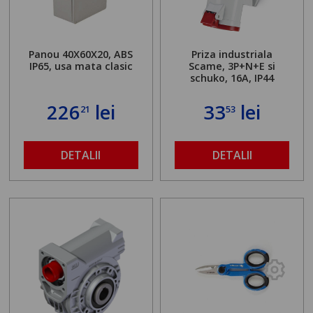
Panou 40X60X20, ABS
Priza industriala
IP65, usa mata clasic
Scame, 3P+N+E si
schuko, 16A, IP44
226
lei
33
lei
21
53
DETALII
DETALII