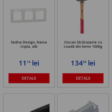
Sedna Design, Rama
Ciocan lăcătușerie cu
tripla, alb
coadă din lemn 1000g
11
lei
134
lei
14
56
DETALII
DETALII