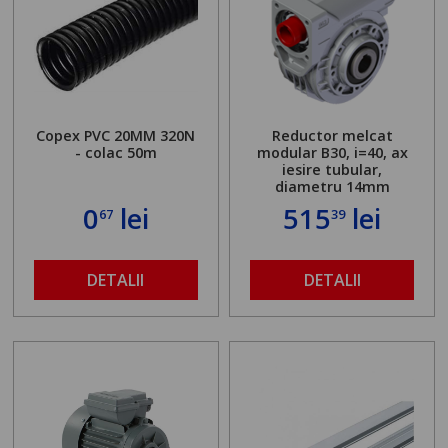
Copex PVC 20MM 320N
Reductor melcat
- colac 50m
modular B30, i=40, ax
iesire tubular,
diametru 14mm
0
lei
515
lei
67
39
DETALII
DETALII