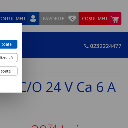
ONTUL MEU
FAVORITE
COȘUL MEU
 toate
0232224477
lizează
 toate
 4 C/O 24 V Ca 6 A
74