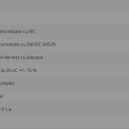
nformitate cu IEC
formitate cu EN/IEC 60529
n de test cu blocare
la 20 oC +/- 15 %
omplet
al
 V c.a.