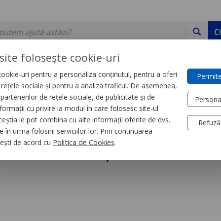
C
site folosește cookie-uri
ookie-uri pentru a personaliza conținutul, pentru a oferi
Permite
DE STOC
SERVICII
DEVINO PARTENER
CONTACT
e rețele sociale și pentru a analiza traficul. De asemenea,
partenerilor de rețele sociale, de publicitate și de
Persona
formații cu privire la modul în care folosesc site-ul
trial
Relee
ceștia le pot combina cu alte informații oferite de dvs.
Refuză
 în urma folosirii serviciilor lor. Prin continuarea
iniatura, Zelio Rxm
, ești de acord cu
Politica de Cookies
.