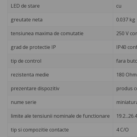
LED de stare
cu
greutate neta
0.037 kg
tensiunea maxima de comutatie
250 V co
grad de protectie IP
IP40 con
tip de control
fara buto
rezistenta medie
180 Ohm 
prezentare dispozitiv
produs c
nume serie
miniatur
limite ale tensiunii nominale de functionare
19.2...26.4
tip si compozitie contacte
4 C/O