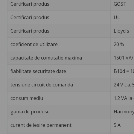
Certificari produs
GOST
Certificari produs
UL
Certificari produs
Lloyd's
coeficient de utilizare
20 %
capacitate de comutatie maxima
1501 VA
fiabilitate securitate date
B10d = 1
tensiune circuit de comanda
24 V c.a.
consum mediu
1.2 VA la
gama de produse
Harmony 
curent de iesire permanent
5 A