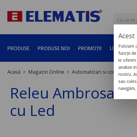
Acest 
Folosim c
PRODUSE
PRODUSE NOI
PROMOȚII
LICHIDĂRI 
funcții d
le oferim 
analize in
Acasă
Magazin Online
Automatizari si control indus
nostru. A
sau culese
Releu Ambrosabil M
navigării
cu Led