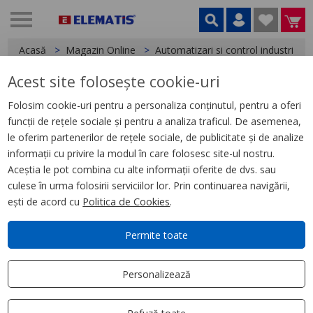
Acasă
Magazin Online
Automatizari si control industrial
Acest site folosește cookie-uri
< Relee
Folosim cookie-uri pentru a personaliza conținutul, pentru a oferi
funcții de rețele sociale și pentru a analiza traficul. De asemenea,
Releu Ambrosabil Universal,
le oferim partenerilor de rețele sociale, de publicitate și de analize
Zelio Rum, 2 C/O, 230 V Ca, 10
informații cu privire la modul în care folosesc site-ul nostru.
A, cu Led
Aceștia le pot combina cu alte informații oferite de dvs. sau
culese în urma folosirii serviciilor lor. Prin continuarea navigării,
ești de acord cu
Politica de Cookies
.
Permite toate
Personalizează