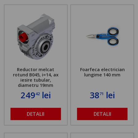
Reductor melcat
Foarfeca electrician
rotund B045, i=14, ax
lungime 140 mm
iesire tubular,
diametru 19mm
249
lei
38
lei
42
71
DETALII
DETALII