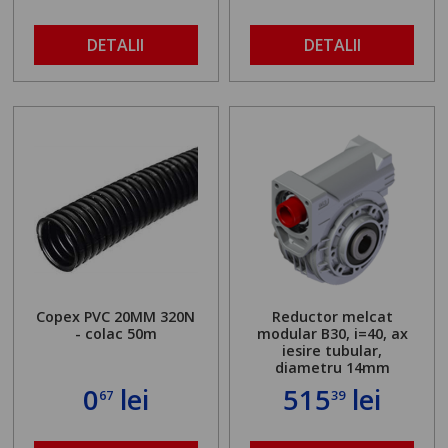
DETALII
DETALII
Copex PVC 20MM 320N
Reductor melcat
- colac 50m
modular B30, i=40, ax
iesire tubular,
diametru 14mm
0
lei
515
lei
67
39