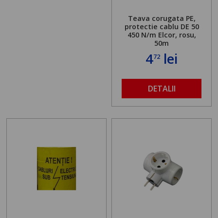
Teava corugata PE,
protectie cablu DE 50
450 N/m Elcor, rosu,
50m
4
lei
72
DETALII