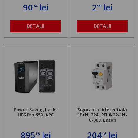
90
lei
2
lei
34
99
DETALII
DETALII
Power-Saving back-
Siguranta diferentiala
UPS Pro 550, APC
1P+N, 32A, PFL4-32-1N-
C-003, Eaton
895
lei
204
lei
18
16