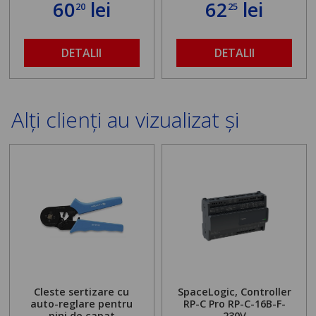
60
lei
62
lei
20
25
DETALII
DETALII
Alți clienți au vizualizat și
Cleste sertizare cu
SpaceLogic, Controller
auto-reglare pentru
RP-C Pro RP-C-16B-F-
pini de capat
230V