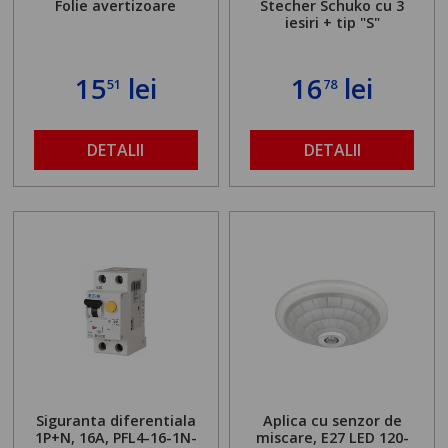
Folie avertizoare
Stecher Schuko cu 3
iesiri + tip "S"
15
lei
16
lei
51
78
DETALII
DETALII
Siguranta diferentiala
Aplica cu senzor de
1P+N, 16A, PFL4-16-1N-
miscare, E27 LED 120-