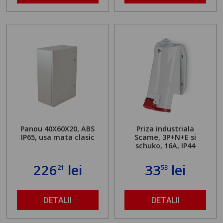
Panou 40X60X20, ABS
Priza industriala
IP65, usa mata clasic
Scame, 3P+N+E si
schuko, 16A, IP44
226
lei
33
lei
21
53
DETALII
DETALII