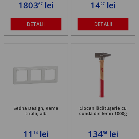
standului mașinii de
1803
lei
14
lei
67
27
găurit în locul
buloanelor de
ancorare. Greutate
maximă admisă de 500
DETALII
DETALII
kg și înălțime reglabilă
de la 1,8 la 2,9 m
Sedna Design, Rama
Ciocan lăcătușerie cu
tripla, alb
coadă din lemn 1000g
11
lei
134
lei
14
56