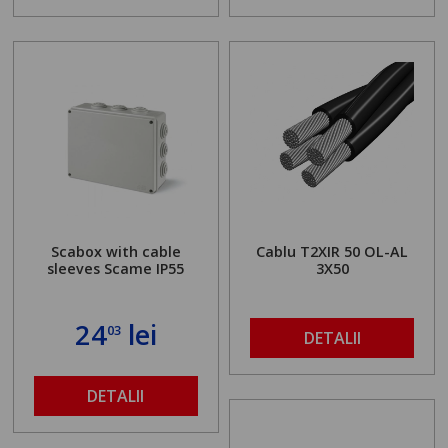
Scabox with cable
Cablu T2XIR 50 OL-AL
sleeves Scame IP55
3X50
24
lei
03
DETALII
DETALII