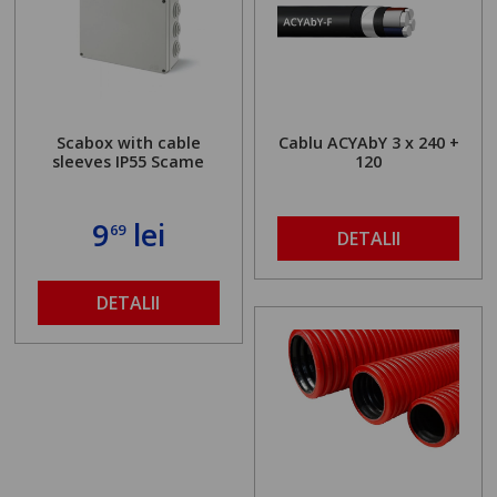
Scabox with cable
Cablu ACYAbY 3 x 240 +
sleeves IP55 Scame
120
9
lei
69
DETALII
DETALII