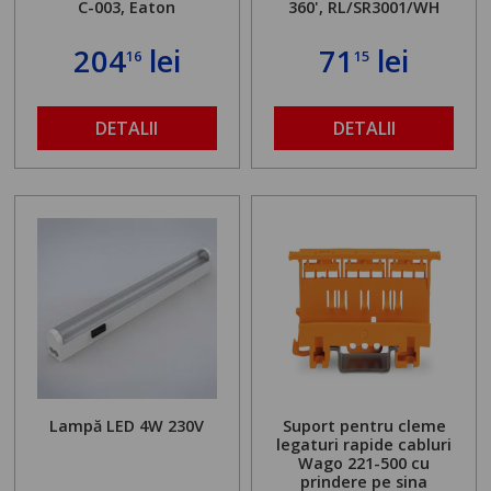
C-003, Eaton
360', RL/SR3001/WH
204
lei
71
lei
16
15
DETALII
DETALII
Lampă LED 4W 230V
Suport pentru cleme
legaturi rapide cabluri
Wago 221-500 cu
prindere pe sina