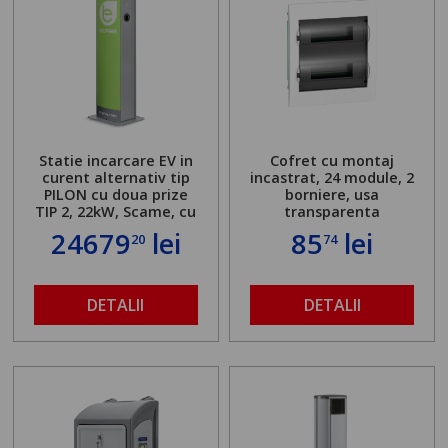
Statie incarcare EV in
Cofret cu montaj
curent alternativ tip
incastrat, 24 module, 2
PILON cu doua prize
borniere, usa
TIP 2, 22kW, Scame, cu
transparenta
server local
24679
lei
85
lei
20
74
DETALII
DETALII