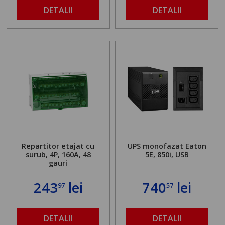
DETALII
DETALII
Repartitor etajat cu
UPS monofazat Eaton
surub, 4P, 160A, 48
5E, 850i, USB
gauri
243
lei
740
lei
97
57
DETALII
DETALII