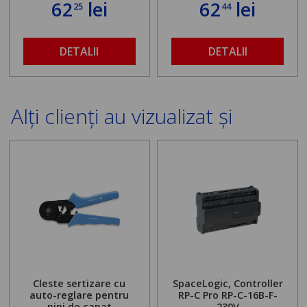
62
lei
62
lei
25
44
DETALII
DETALII
Alți clienți au vizualizat și
Cleste sertizare cu
SpaceLogic, Controller
auto-reglare pentru
RP-C Pro RP-C-16B-F-
pini de capat
230V