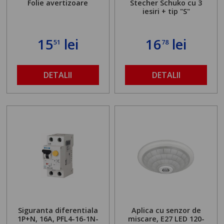
Folie avertizoare
Stecher Schuko cu 3
iesiri + tip "S"
15
lei
16
lei
51
78
DETALII
DETALII
Siguranta diferentiala
Aplica cu senzor de
1P+N, 16A, PFL4-16-1N-
miscare, E27 LED 120-