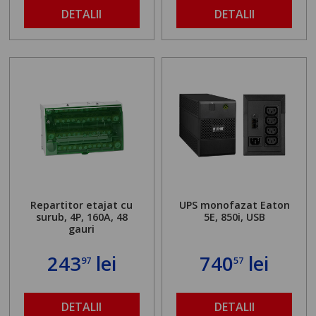
DETALII
DETALII
Repartitor etajat cu
UPS monofazat Eaton
surub, 4P, 160A, 48
5E, 850i, USB
gauri
243
lei
740
lei
97
57
DETALII
DETALII