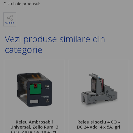
Distribuie produsul:
SHARE
Vezi produse similare din
categorie
Releu Ambrosabil
Releu si soclu 4 CO -
Universal, Zelio Rum, 3
DC 24 Vdc, 4 x 5A, gri
C/O, 230 V Ca, 10 A, cu