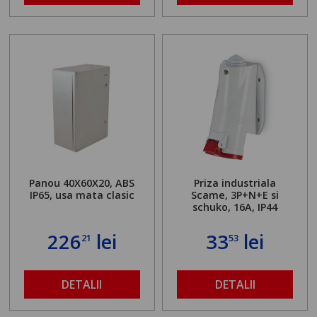
Panou 40X60X20, ABS
Priza industriala
IP65, usa mata clasic
Scame, 3P+N+E si
schuko, 16A, IP44
226
lei
33
lei
21
53
DETALII
DETALII