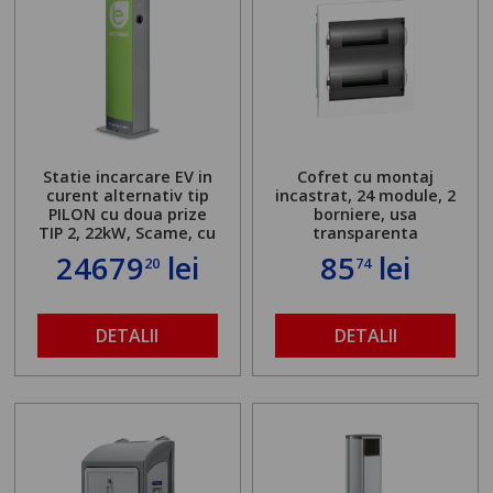
Statie incarcare EV in
Cofret cu montaj
curent alternativ tip
incastrat, 24 module, 2
PILON cu doua prize
borniere, usa
TIP 2, 22kW, Scame, cu
transparenta
server local
24679
lei
85
lei
20
74
DETALII
DETALII