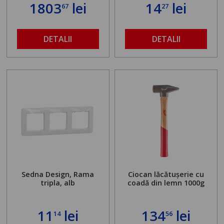
standului mașinii de
1803
lei
14
lei
67
27
găurit în locul
buloanelor de
ancorare. Greutate
maximă admisă de 500
DETALII
DETALII
kg și înălțime reglabilă
de la 1,8 la 2,9 m
Sedna Design, Rama
Ciocan lăcătușerie cu
tripla, alb
coadă din lemn 1000g
11
lei
134
lei
14
56