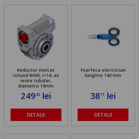
Reductor melcat
Foarfeca electrician
rotund B045, i=14, ax
lungime 140 mm
iesire tubular,
diametru 19mm
249
lei
38
lei
42
71
DETALII
DETALII