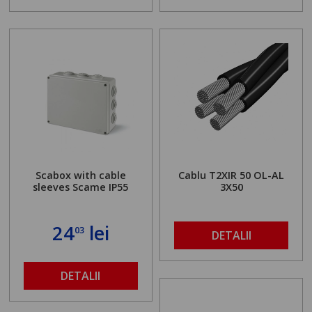
Scabox with cable
Cablu T2XIR 50 OL-AL
sleeves Scame IP55
3X50
24
lei
03
DETALII
DETALII