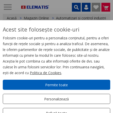
Acasă
Magazin Online
Automatizari si control industrial
Acest site folosește cookie-uri
< Relee
Folosim cookie-uri pentru a personaliza conținutul, pentru a oferi
funcții de rețele sociale și pentru a analiza traficul. De asemenea,
Releu Ambrosabil Universal,
le oferim partenerilor de rețele sociale, de publicitate și de analize
Zelio Rum, 3 C/O, 125 V Cc, 10
informații cu privire la modul în care folosesc site-ul nostru.
A, cu Led
Aceștia le pot combina cu alte informații oferite de dvs. sau
culese în urma folosirii serviciilor lor. Prin continuarea navigării,
ești de acord cu
Politica de Cookies
.
Permite toate
Personalizează