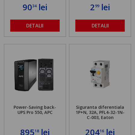
90
lei
2
lei
34
99
DETALII
DETALII
Power-Saving back-
Siguranta diferentiala
UPS Pro 550, APC
1P+N, 32A, PFL4-32-1N-
C-003, Eaton
895
lei
204
lei
18
16