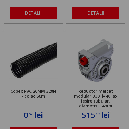
DETALII
DETALII
Copex PVC 20MM 320N
Reductor melcat
- colac 50m
modular B30, i=40, ax
iesire tubular,
diametru 14mm
0
lei
515
lei
67
39