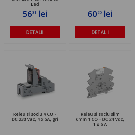
Led
56
lei
60
lei
31
20
DETALII
DETALII
Releu si soclu 4 CO -
Releu si soclu slim
DC 230 Vac, 4 x 5A, gri
6mm 1 CO - DC 24 Vdc,
1 x 6 A