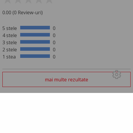
0.00 (0 Review-uri)
5 stele
0
4 stele
0
3 stele
0
2 stele
0
1 stea
0
mai multe rezultate
SCRIE UN REVIEW
Trebuie să te autentifici pentru a trimite un