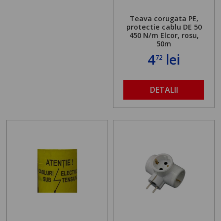
Teava corugata PE,
protectie cablu DE 50
450 N/m Elcor, rosu,
50m
4
lei
72
DETALII