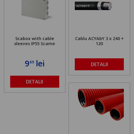
Scabox with cable
Cablu ACYAbY 3 x 240 +
sleeves IP55 Scame
120
9
lei
69
DETALII
DETALII