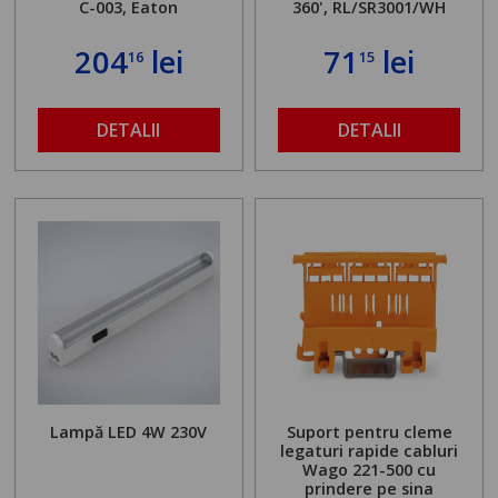
C-003, Eaton
360', RL/SR3001/WH
204
lei
71
lei
16
15
DETALII
DETALII
Lampă LED 4W 230V
Suport pentru cleme
legaturi rapide cabluri
Wago 221-500 cu
prindere pe sina