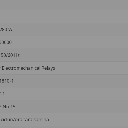
/280 W
00000
. 50/60 Hz
Electromechanical Relays
1810-1
-1
2 No 15
cicluri/ora fara sarcina