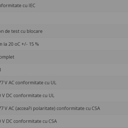
nformitate cu IEC
n de test cu blocare
 la 20 oC +/- 15 %
omplet
l
77 V AC conformitate cu UL
30 V DC conformitate cu UL
77 V AC (accea?i polaritate) conformitate cu CSA
30 V DC conformitate cu CSA