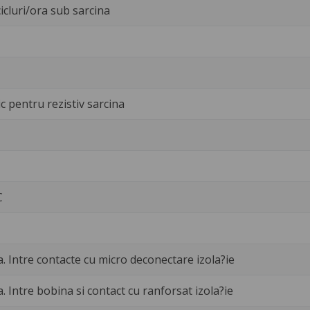
icluri/ora sub sarcina
c pentru rezistiv sarcina
C
a. Intre contacte cu micro deconectare izola?ie
a. Intre bobina si contact cu ranforsat izola?ie