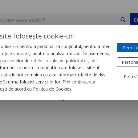
C
site folosește cookie-uri
ookie-uri pentru a personaliza conținutul, pentru a oferi
Permite
DE STOC
SERVICII
DEVINO PARTENER
CONTACT
e rețele sociale și pentru a analiza traficul. De asemenea,
partenerilor de rețele sociale, de publicitate și de
Persona
formații cu privire la modul în care folosesc site-ul
trial
Relee
ceștia le pot combina cu alte informații oferite de dvs.
Refuză
 în urma folosirii serviciilor lor. Prin continuarea
niversal, Zelio Rum,
, ești de acord cu
Politica de Cookies
.