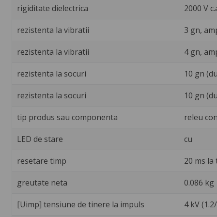
rigiditate dielectrica
2000 V c.
rezistenta la vibratii
3 gn, amp
rezistenta la vibratii
4 gn, amp
rezistenta la socuri
10 gn (d
rezistenta la socuri
10 gn (d
tip produs sau componenta
releu con
LED de stare
cu
resetare timp
20 ms la
greutate neta
0.086 kg
[Uimp] tensiune de tinere la impuls
4 kV (1.2