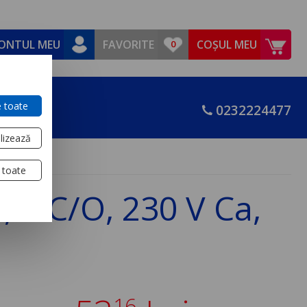
ONTUL MEU
FAVORITE
COȘUL MEU
 toate
0232224477
lizează
 toate
 3 C/O, 230 V Ca,
16