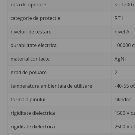
rata de operare
<= 1200 c
categorie de protectie
RT I
niveluri de testare
nivel A
durabilitate electrica
100000 ci
material contacte
AgNi
grad de poluare
2
temperatura ambientala de utilizare
-40-55 o
forma a pinului
cilindric
rigiditate dielectrica
1500 V c.
rigiditate dielectrica
2500 V c.