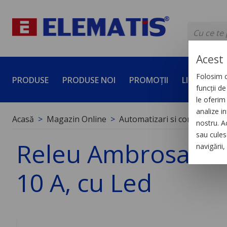
Acest 
Folosim c
PRODUSE
PRODUSE NOI
PROMOȚII
LICHIDĂRI 
funcții d
le oferim 
analize in
Acasă
Magazin Online
Automatizari si control indus
nostru. A
sau culese
Releu Ambrosabil U
navigării
10 A, cu Led