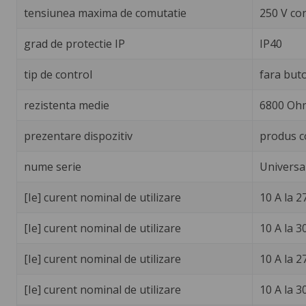
tensiunea maxima de comutatie
250 V co
grad de protectie IP
IP40
tip de control
fara buto
rezistenta medie
6800 Ohm
prezentare dispozitiv
produs c
nume serie
Universa
[Ie] curent nominal de utilizare
10 A la 2
[Ie] curent nominal de utilizare
10 A la 
[Ie] curent nominal de utilizare
10 A la 2
[Ie] curent nominal de utilizare
10 A la 