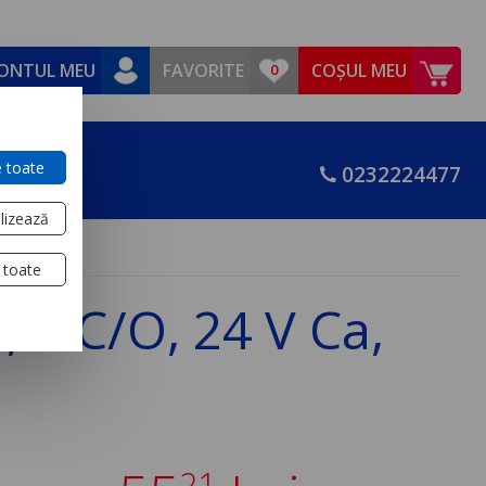
ONTUL MEU
FAVORITE
COȘUL MEU
 toate
0232224477
lizează
 toate
 3 C/O, 24 V Ca,
21