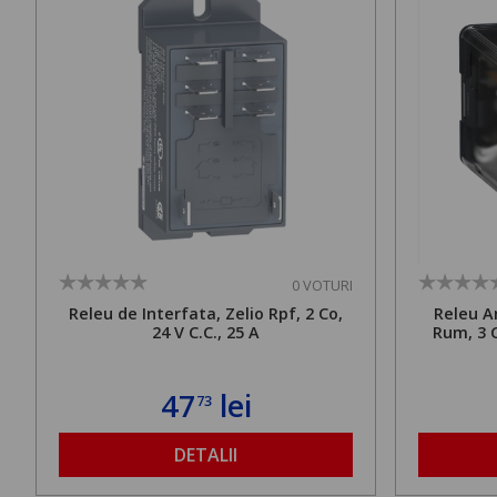
0 VOTURI
Releu de Interfata, Zelio Rpf, 2 Co,
Releu A
24 V C.C., 25 A
Rum, 3 C
47
lei
73
DETALII