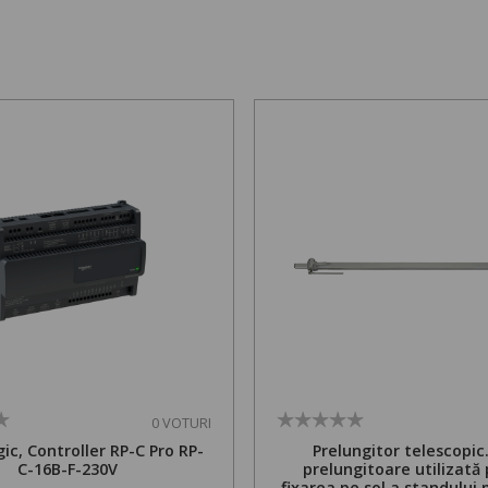
0 VOTURI
ic, Controller RP-C Pro RP-
Prelungitor telescopic
C-16B-F-230V
prelungitoare utilizată
fixarea pe sol a standului 