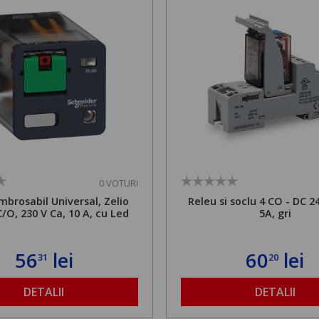
0 VOTURI
mbrosabil Universal, Zelio
Releu si soclu 4 CO - DC 24
/O, 230 V Ca, 10 A, cu Led
5A, gri
56
lei
60
lei
31
20
DETALII
DETALII