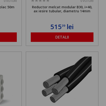
0 VOTURI
0 VOTURI
olac 50m
Reductor melcat modular B30, i=40,
ax iesire tubular, diametru 14mm
515
lei
39
DETALII