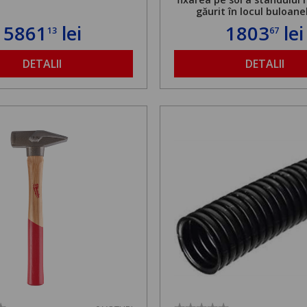
găurit în locul buloane
ancorare. Greutate maxi
5861
lei
1803
lei
13
67
de 500 kg și înălțime regla
1,8 la 2,9 m
DETALII
DETALII