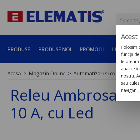
Acest 
Folosim c
PRODUSE
PRODUSE NOI
PROMOȚII
LICHIDĂRI 
funcții d
le oferim 
analize in
Acasă
Magazin Online
Automatizari si control indus
nostru. A
sau culese
Releu Ambrosabil U
navigării
10 A, cu Led