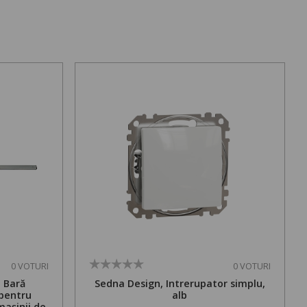
0 VOTURI
0 VOTURI
. Bară
Sedna Design, Intrerupator simplu,
 pentru
alb
mașinii de