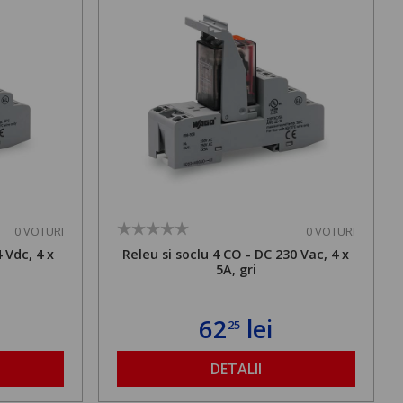
0 VOTURI
0 VOTURI
 Vdc, 4 x
Releu si soclu 4 CO - DC 230 Vac, 4 x
5A, gri
62
lei
25
DETALII