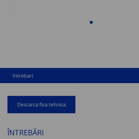
Intrebari
Descarca fisa tehnica
ÎNTREBĂRI