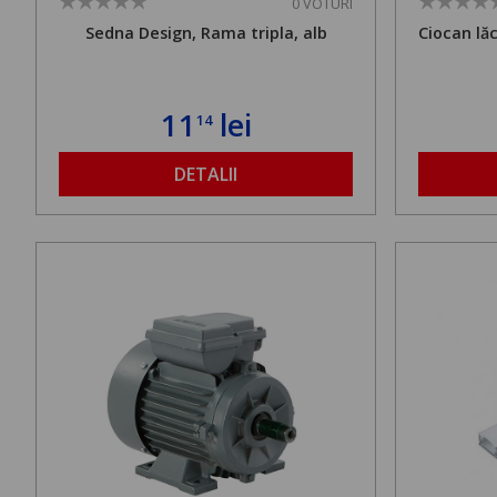
0 VOTURI
Sedna Design, Rama tripla, alb
Ciocan lă
11
lei
14
DETALII