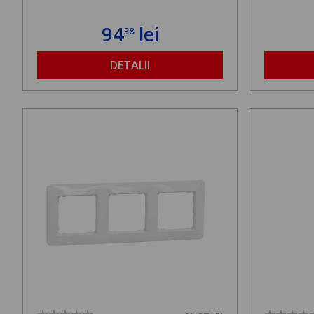
94
lei
38
DETALII