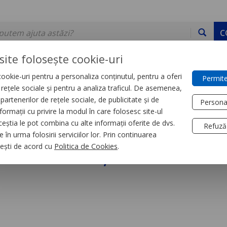
C
site folosește cookie-uri
ookie-uri pentru a personaliza conținutul, pentru a oferi
Permite
DE STOC
SERVICII
DEVINO PARTENER
CONTACT
e rețele sociale și pentru a analiza traficul. De asemenea,
partenerilor de rețele sociale, de publicitate și de
Persona
formații cu privire la modul în care folosesc site-ul
trial
Relee
ceștia le pot combina cu alte informații oferite de dvs.
Refuză
 în urma folosirii serviciilor lor. Prin continuarea
niversal, Zelio Rum,
, ești de acord cu
Politica de Cookies
.