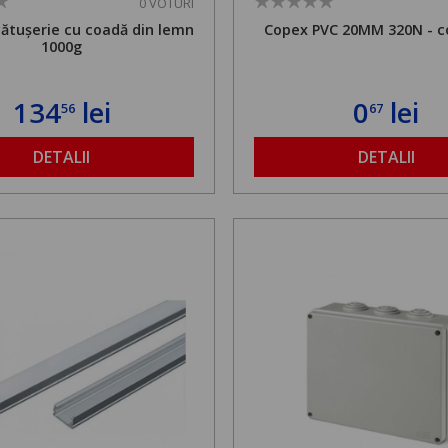
0 VOTURI
cătușerie cu coadă din lemn
Copex PVC 20MM 320N - c
1000g
134
lei
0
lei
56
67
DETALII
DETALII