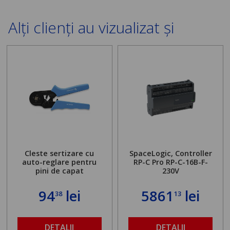
Alți clienți au vizualizat și
Cleste sertizare cu
SpaceLogic, Controller
auto-reglare pentru
RP-C Pro RP-C-16B-F-
pini de capat
230V
94
lei
5861
lei
38
13
DETALII
DETALII