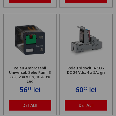
Releu Ambrosabil
Releu si soclu 4 CO -
Universal, Zelio Rum, 3
DC 24 Vdc, 4 x 5A, gri
C/O, 230 V Ca, 10 A, cu
Led
56
lei
60
lei
31
20
DETALII
DETALII