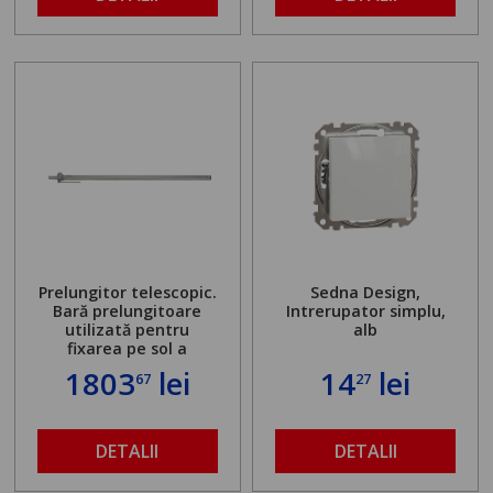
Prelungitor telescopic.
Sedna Design,
Bară prelungitoare
Intrerupator simplu,
utilizată pentru
alb
fixarea pe sol a
standului mașinii de
1803
lei
14
lei
67
27
găurit în locul
buloanelor de
ancorare. Greutate
maximă admisă de 500
DETALII
DETALII
kg și înălțime reglabilă
de la 1,8 la 2,9 m