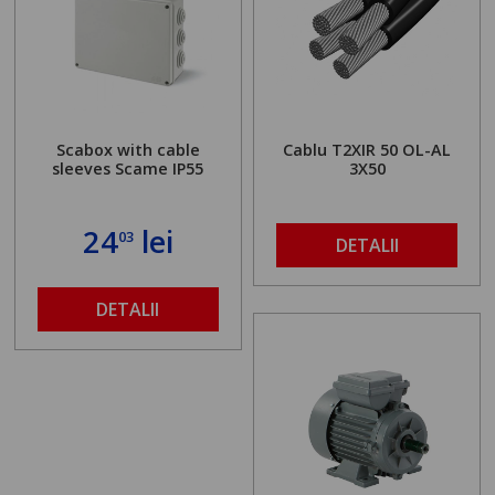
Scabox with cable
Cablu T2XIR 50 OL-AL
sleeves Scame IP55
3X50
24
lei
03
DETALII
DETALII