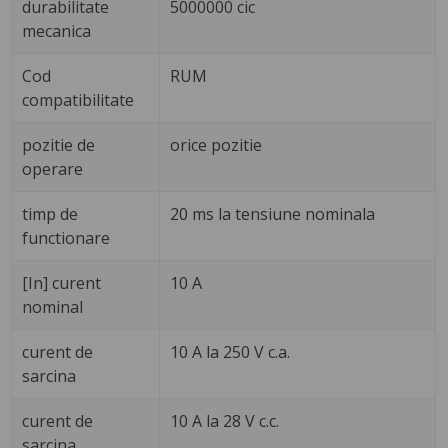
durabilitate
5000000 cic
mecanica
Cod
RUM
compatibilitate
pozitie de
orice pozitie
operare
timp de
20 ms la tensiune nominala
functionare
[In] curent
10 A
nominal
curent de
10 A la 250 V c.a.
sarcina
curent de
10 A la 28 V c.c.
sarcina