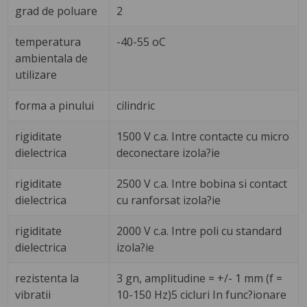
grad de poluare
2
temperatura
-40-55 oC
ambientala de
utilizare
forma a pinului
cilindric
rigiditate
1500 V c.a. Intre contacte cu micro
dielectrica
deconectare izola?ie
rigiditate
2500 V c.a. Intre bobina si contact
dielectrica
cu ranforsat izola?ie
rigiditate
2000 V c.a. Intre poli cu standard
dielectrica
izola?ie
rezistenta la
3 gn, amplitudine = +/- 1 mm (f =
vibratii
10-150 Hz)5 cicluri In func?ionare