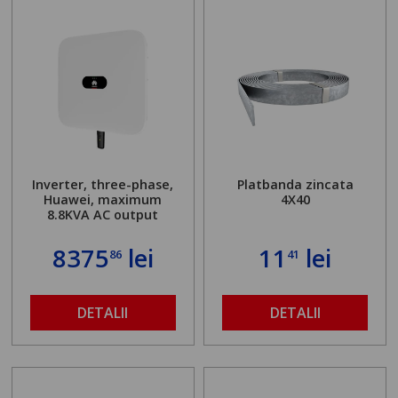
Inverter, three-phase,
Platbanda zincata
Huawei, maximum
4X40
8.8KVA AC output
8375
lei
11
lei
86
41
DETALII
DETALII