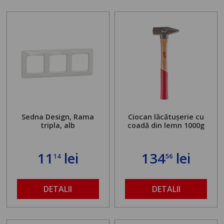
Sedna Design, Rama
Ciocan lăcătușerie cu
tripla, alb
coadă din lemn 1000g
11
lei
134
lei
14
56
DETALII
DETALII