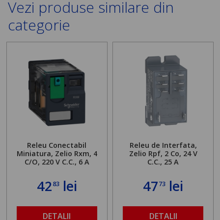
Vezi produse similare din
categorie
Releu Conectabil
Releu de Interfata,
Miniatura, Zelio Rxm, 4
Zelio Rpf, 2 Co, 24 V
C/O, 220 V C.C., 6 A
C.C., 25 A
42
lei
47
lei
83
73
DETALII
DETALII