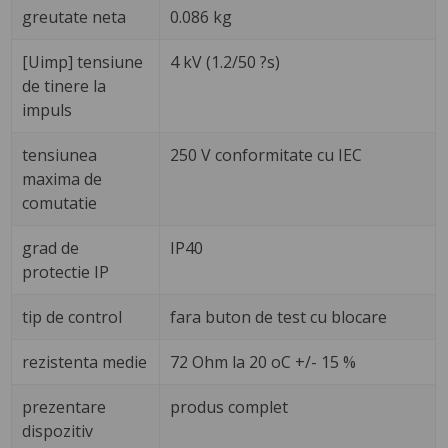
greutate neta
0.086 kg
[Uimp] tensiune
4 kV (1.2/50 ?s)
de tinere la
impuls
tensiunea
250 V conformitate cu IEC
maxima de
comutatie
grad de
IP40
protectie IP
tip de control
fara buton de test cu blocare
rezistenta medie
72 Ohm la 20 oC +/- 15 %
prezentare
produs complet
dispozitiv