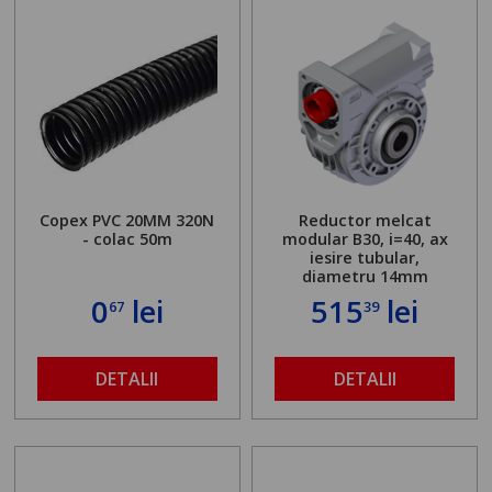
Copex PVC 20MM 320N
Reductor melcat
- colac 50m
modular B30, i=40, ax
iesire tubular,
diametru 14mm
0
lei
515
lei
67
39
DETALII
DETALII