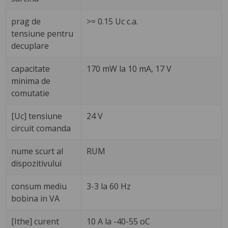
prag de
>= 0.15 Uc c.a.
tensiune pentru
decuplare
capacitate
170 mW la 10 mA, 17 V
minima de
comutatie
[Uc] tensiune
24 V
circuit comanda
nume scurt al
RUM
dispozitivului
consum mediu
3-3 la 60 Hz
bobina in VA
[Ithe] curent
10 A la -40-55 oC