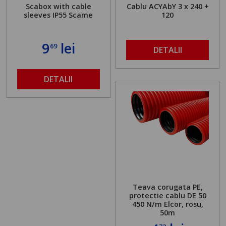
Scabox with cable
Cablu ACYAbY 3 x 240 +
sleeves IP55 Scame
120
9
lei
69
DETALII
DETALII
Teava corugata PE,
protectie cablu DE 50
450 N/m Elcor, rosu,
50m