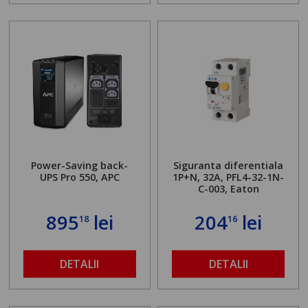
Power-Saving back-
Siguranta diferentiala
UPS Pro 550, APC
1P+N, 32A, PFL4-32-1N-
C-003, Eaton
895
lei
204
lei
18
16
DETALII
DETALII