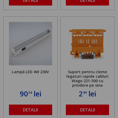
DETALII
DETALII
Lampă LED 4W 230V
Suport pentru cleme
legaturi rapide cabluri
Wago 221-500 cu
prindere pe sina
90
lei
2
lei
34
99
DETALII
DETALII