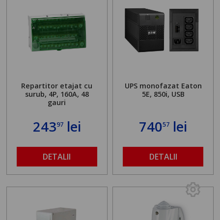
Repartitor etajat cu
UPS monofazat Eaton
surub, 4P, 160A, 48
5E, 850i, USB
gauri
243
lei
740
lei
97
57
DETALII
DETALII