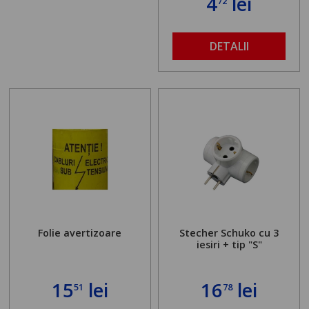
4
lei
72
DETALII
Folie avertizoare
Stecher Schuko cu 3
iesiri + tip "S"
15
lei
16
lei
51
78