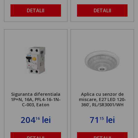
DETALII
DETALII
Siguranta diferentiala
Aplica cu senzor de
1P+N, 16A, PFL4-16-1N-
miscare, E27 LED 120-
C-003, Eaton
360', RL/SR3001/WH
204
lei
71
lei
16
15