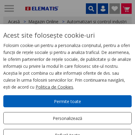
Acasă
Magazin Online
Automatizari si control industrial
Acest site folosește cookie-uri
< Relee
Folosim cookie-uri pentru a personaliza conținutul, pentru a oferi
funcții de rețele sociale și pentru a analiza traficul. De asemenea,
Releu Ambrosabil Universal,
le oferim partenerilor de rețele sociale, de publicitate și de analize
Zelio Rum, 3 C/O, 24 V Ca, 10 A,
informații cu privire la modul în care folosesc site-ul nostru.
cu Led
Aceștia le pot combina cu alte informații oferite de dvs. sau
culese în urma folosirii serviciilor lor. Prin continuarea navigării,
ești de acord cu
Politica de Cookies
.
Permite toate
Personalizează