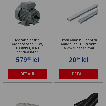
Motor electric
Profil aluminiu pentru
monofazat 1.1KW,
banda led, 13.2x7mm
1500RPM, B3-1
la 2m si capac mat
condensator
579
lei
20
lei
98
10
DETALII
DETALII