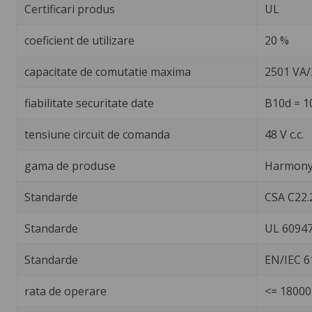
Certificari produs
UL
coeficient de utilizare
20 %
capacitate de comutatie maxima
2501 VA
fiabilitate securitate date
B10d = 1
tensiune circuit de comanda
48 V c.c.
gama de produse
Harmony 
Standarde
CSA C22.
Standarde
UL 60947
Standarde
EN/IEC 6
rata de operare
<= 18000 