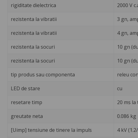
rigiditate dielectrica
2000 V c.
rezistenta la vibratii
3 gn, amp
rezistenta la vibratii
4 gn, amp
rezistenta la socuri
10 gn (d
rezistenta la socuri
10 gn (d
tip produs sau componenta
releu con
LED de stare
cu
resetare timp
20 ms la
greutate neta
0.086 kg
[Uimp] tensiune de tinere la impuls
4 kV (1.2