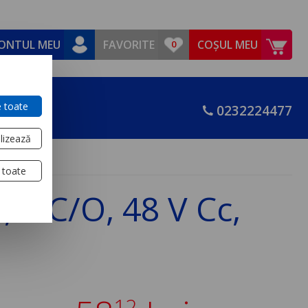
ONTUL MEU
FAVORITE
COȘUL MEU
 toate
0232224477
lizează
 toate
 3 C/O, 48 V Cc,
12