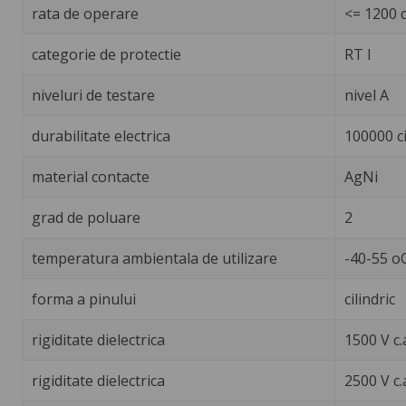
rata de operare
<= 1200 c
categorie de protectie
RT I
niveluri de testare
nivel A
durabilitate electrica
100000 ci
material contacte
AgNi
grad de poluare
2
temperatura ambientala de utilizare
-40-55 o
forma a pinului
cilindric
rigiditate dielectrica
1500 V c.
rigiditate dielectrica
2500 V c.