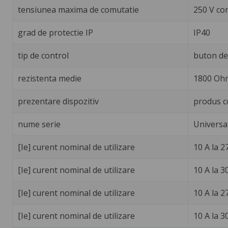
tensiunea maxima de comutatie
250 V co
grad de protectie IP
IP40
tip de control
buton de 
rezistenta medie
1800 Ohm
prezentare dispozitiv
produs c
nume serie
Universa
[Ie] curent nominal de utilizare
10 A la 2
[Ie] curent nominal de utilizare
10 A la 
[Ie] curent nominal de utilizare
10 A la 2
[Ie] curent nominal de utilizare
10 A la 