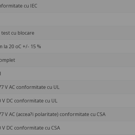
nformitate cu IEC
test cu blocare
 la 20 oC +/- 15 %
omplet
l
77 V AC conformitate cu UL
30 V DC conformitate cu UL
77 V AC (accea?i polaritate) conformitate cu CSA
30 V DC conformitate cu CSA