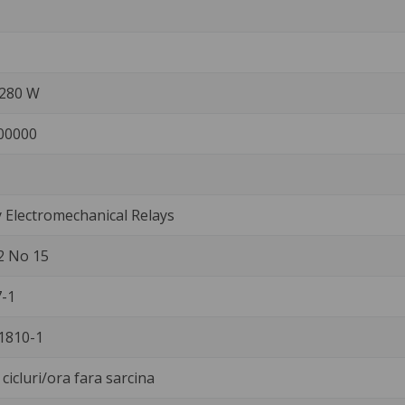
/280 W
00000
Electromechanical Relays
2 No 15
-1
1810-1
cicluri/ora fara sarcina