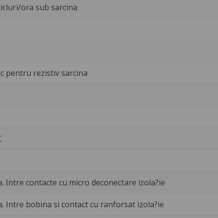
icluri/ora sub sarcina
c pentru rezistiv sarcina
C
a. Intre contacte cu micro deconectare izola?ie
a. Intre bobina si contact cu ranforsat izola?ie