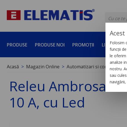
Acest 
Folosim c
PRODUSE
PRODUSE NOI
PROMOȚII
LICHIDĂRI 
funcții d
le oferim 
analize in
Acasă
Magazin Online
Automatizari si control indus
nostru. A
sau culese
Releu Ambrosabil U
navigării
10 A, cu Led