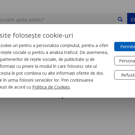
C
site folosește cookie-uri
ookie-uri pentru a personaliza conținutul, pentru a oferi
Permite
DE STOC
SERVICII
DEVINO PARTENER
CONTACT
e rețele sociale și pentru a analiza traficul. De asemenea,
partenerilor de rețele sociale, de publicitate și de
Persona
formații cu privire la modul în care folosesc site-ul
trial
Relee
ceștia le pot combina cu alte informații oferite de dvs.
Refuză
 în urma folosirii serviciilor lor. Prin continuarea
niversal, Zelio Rum,
, ești de acord cu
Politica de Cookies
.