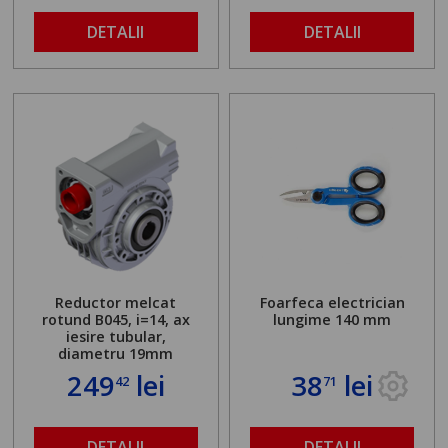
DETALII
DETALII
Reductor melcat
Foarfeca electrician
rotund B045, i=14, ax
lungime 140 mm
iesire tubular,
diametru 19mm
249
lei
38
lei
42
71
DETALII
DETALII