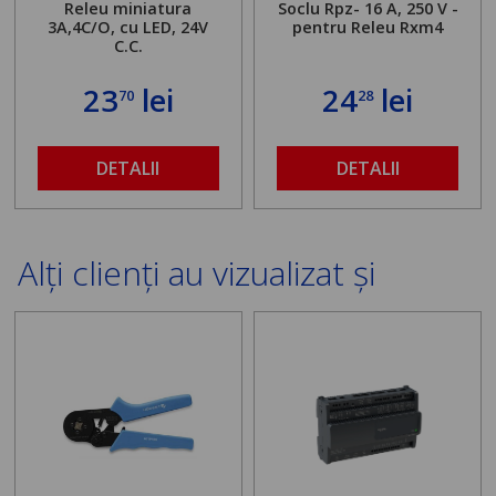
Releu miniatura
Soclu Rpz- 16 A, 250 V -
3A,4C/O, cu LED, 24V
pentru Releu Rxm4
C.C.
23
lei
24
lei
70
28
DETALII
DETALII
Alți clienți au vizualizat și