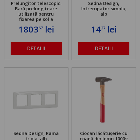
Prelungitor telescopic.
Sedna Design,
Bară prelungitoare
Intrerupator simplu,
utilizată pentru
alb
fixarea pe sol a
standului mașinii de
1803
lei
14
lei
67
27
găurit în locul
buloanelor de
ancorare. Greutate
maximă admisă de 500
DETALII
DETALII
kg și înălțime reglabilă
de la 1,8 la 2,9 m
Sedna Design, Rama
Ciocan lăcătușerie cu
tripla, alb
coadă din lemn 1000g