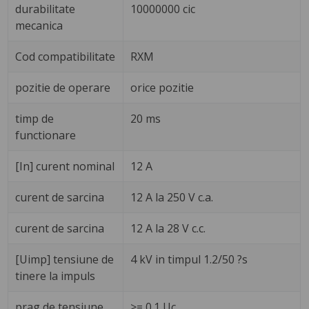
durabilitate
10000000 cic
mecanica
Cod compatibilitate
RXM
pozitie de operare
orice pozitie
timp de
20 ms
functionare
[In] curent nominal
12 A
curent de sarcina
12 A la 250 V c.a.
curent de sarcina
12 A la 28 V c.c.
[Uimp] tensiune de
4 kV in timpul 1.2/50 ?s
tinere la impuls
prag de tensiune
>= 0.1 Uc