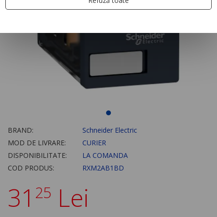
Refuză toate
BRAND:
Schneider Electric
MOD DE LIVRARE:
CURIER
DISPONIBILITATE:
LA COMANDA
COD PRODUS:
RXM2AB1BD
31
Lei
25