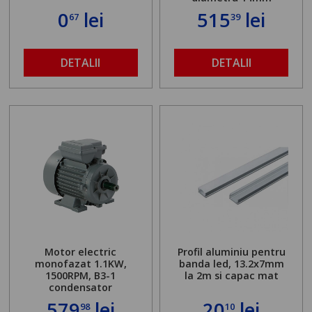
0
lei
515
lei
67
39
DETALII
DETALII
Motor electric
Profil aluminiu pentru
monofazat 1.1KW,
banda led, 13.2x7mm
1500RPM, B3-1
la 2m si capac mat
condensator
579
lei
20
lei
98
10