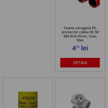
Teava corugata PE,
protectie cablu DE 50
450 N/m Elcor, rosu,
50m
4
lei
72
DETALII