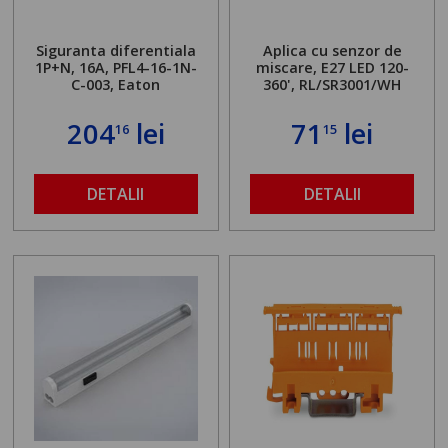
Siguranta diferentiala
Aplica cu senzor de
1P+N, 16A, PFL4-16-1N-
miscare, E27 LED 120-
C-003, Eaton
360', RL/SR3001/WH
204
lei
71
lei
16
15
DETALII
DETALII