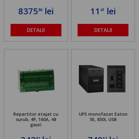
8375
lei
11
lei
86
41
DETALII
DETALII
Repartitor etajat cu
UPS monofazat Eaton
surub, 4P, 160A, 48
5E, 850i, USB
gauri
97
57