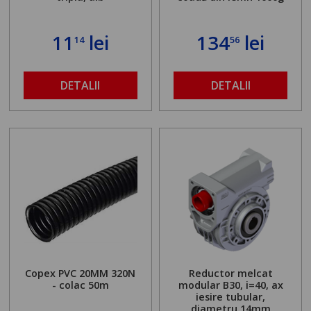
11
lei
134
lei
14
56
DETALII
DETALII
Copex PVC 20MM 320N
Reductor melcat
- colac 50m
modular B30, i=40, ax
iesire tubular,
diametru 14mm