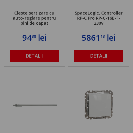
Cleste sertizare cu
SpaceLogic, Controller
auto-reglare pentru
RP-C Pro RP-C-16B-F-
pini de capat
230V
94
lei
5861
lei
38
13
DETALII
DETALII