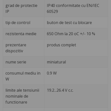
grad de protectie
IP40 conformitate cu EN/IEC
IP
60529
tip de control
buton de test cu blocare
rezistenta medie
650 Ohm la 20 oC +/- 10 %
prezentare
produs complet
dispozitiv
nume serie
miniatural
consumul mediu in
0.9 W
W
limite ale tensiunii
19.2...26.4 V c.c.
nominale de
functionare