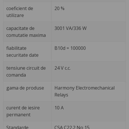
coeficient de
20 %
utilizare
capacitate de
3001 VA/336 W
comutatie maxima
fiabilitate
B10d = 100000
securitate date
tensiune circuit de
24 V c.c.
comanda
gama de produse
Harmony Electromechanical
Relays
curent de iesire
10 A
permanent
Standarde
CSA C22.2 No 15