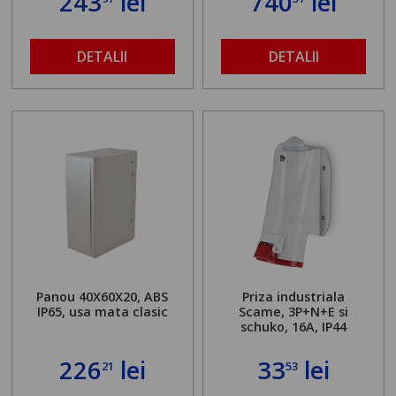
243
lei
740
lei
DETALII
DETALII
Panou 40X60X20, ABS
Priza industriala
IP65, usa mata clasic
Scame, 3P+N+E si
schuko, 16A, IP44
226
lei
33
lei
21
53