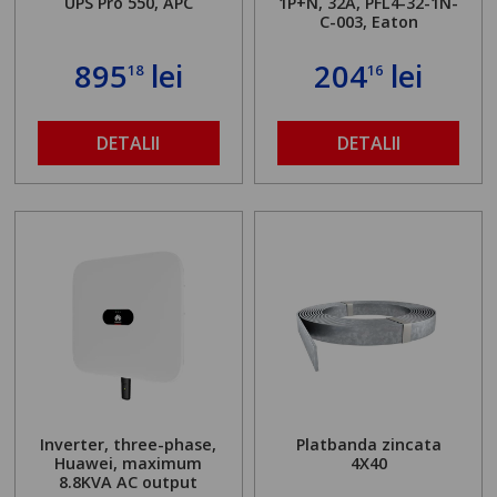
UPS Pro 550, APC
1P+N, 32A, PFL4-32-1N-
C-003, Eaton
895
lei
204
lei
18
16
DETALII
DETALII
Inverter, three-phase,
Platbanda zincata
Huawei, maximum
4X40
8.8KVA AC output