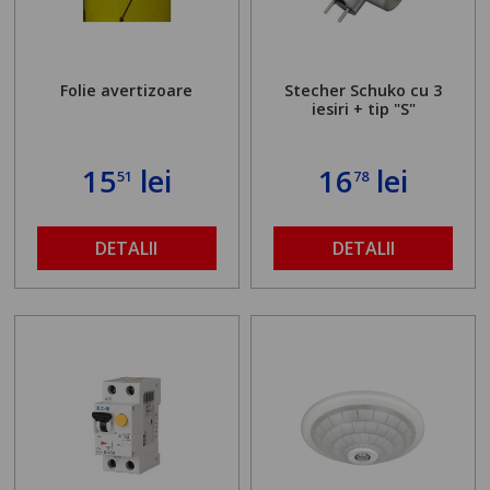
Folie avertizoare
Stecher Schuko cu 3
iesiri + tip "S"
15
lei
16
lei
51
78
DETALII
DETALII