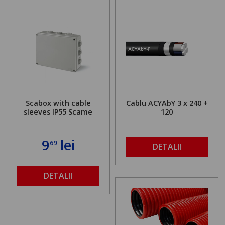
Scabox with cable
Cablu ACYAbY 3 x 240 +
sleeves IP55 Scame
120
9
lei
69
DETALII
DETALII