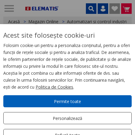
Acasă
Magazin Online
Automatizari si control industrial
Acest site folosește cookie-uri
< Relee
Folosim cookie-uri pentru a personaliza conținutul, pentru a oferi
funcții de rețele sociale și pentru a analiza traficul. De asemenea,
Releu Conectabil Miniatura,
le oferim partenerilor de rețele sociale, de publicitate și de analize
Zelio Rxm, 2 C/O, 24 V C.C., 12 A
informații cu privire la modul în care folosesc site-ul nostru.
Aceștia le pot combina cu alte informații oferite de dvs. sau
culese în urma folosirii serviciilor lor. Prin continuarea navigării,
ești de acord cu
Politica de Cookies
.
Permite toate
Personalizează