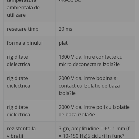
temperatura
-40-55 oC
ambientala de
utilizare
resetare timp
20 ms
forma a pinului
plat
rigiditate
1300 V c.a. Intre contacte cu
dielectrica
micro deconectare izola?ie
rigiditate
2000 V c.a. Intre bobina si
dielectrica
contact cu Izolatie de baza
izola?ie
rigiditate
2000 V c.a. Intre poli cu Izolatie
dielectrica
de baza izola?ie
rezistenta la
3 gn, amplitudine = +/- 1 mm (f
vibratii
= 10-150 Hz)5 cicluri In func?