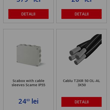
DETALII
DETALII
Scabox with cable
Cablu T2XIR 50 OL-AL
sleeves Scame IP55
3X50
24
lei
03
DETALII