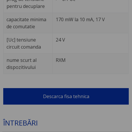
pentru decuplare
capacitate minima
170 mW la 10 mA, 17 V
de comutatie
[Uc] tensiune
24 V
circuit comanda
nume scurt al
RXM
dispozitivului
Descarca fisa tehnica
ÎNTREBĂRI