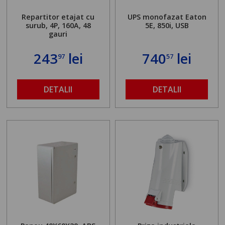
Repartitor etajat cu
UPS monofazat Eaton
surub, 4P, 160A, 48
5E, 850i, USB
gauri
243
lei
740
lei
97
57
DETALII
DETALII