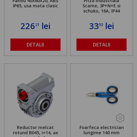
Panou 40X60X20, ABS
Priza industriala
IP65, usa mata clasic
Scame, 3P+N+E si
schuko, 16A, IP44
226
lei
33
lei
21
53
DETALII
DETALII
Reductor melcat
Foarfeca electrician
rotund B045, i=14, ax
lungime 140 mm