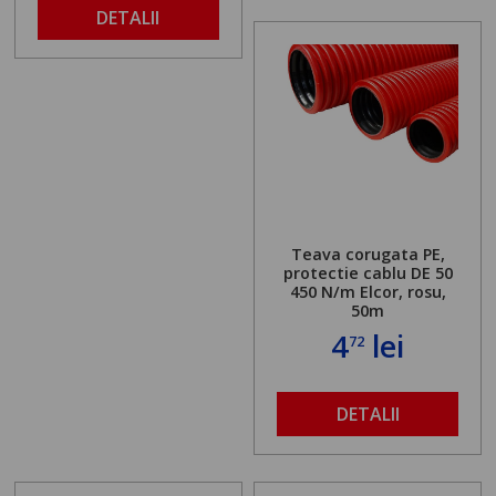
DETALII
Teava corugata PE,
protectie cablu DE 50
450 N/m Elcor, rosu,
50m
4
lei
72
DETALII