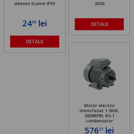
sleeves Scame IP55
3X50
24
lei
03
DETALII
DETALII
Motor electric
monofazat 1.5KW,
3000RPM, B3-1
condensator
576
lei
27