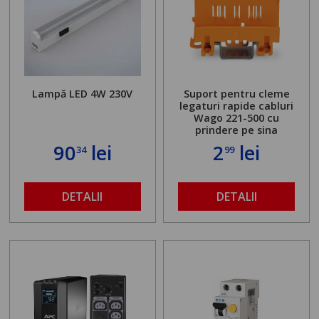
Lampă LED 4W 230V
Suport pentru cleme
legaturi rapide cabluri
Wago 221-500 cu
prindere pe sina
90
lei
2
lei
34
99
DETALII
DETALII