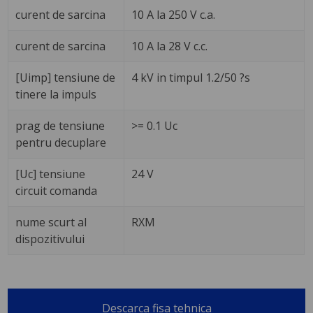
curent de sarcina
10 A la 250 V c.a.
curent de sarcina
10 A la 28 V c.c.
[Uimp] tensiune de
4 kV in timpul 1.2/50 ?s
tinere la impuls
prag de tensiune
>= 0.1 Uc
pentru decuplare
[Uc] tensiune
24 V
circuit comanda
nume scurt al
RXM
dispozitivului
Descarca fisa tehnica