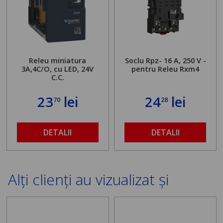
Releu miniatura
Soclu Rpz- 16 A, 250 V -
3A,4C/O, cu LED, 24V
pentru Releu Rxm4
C.C.
23
lei
24
lei
70
28
DETALII
DETALII
Alți clienți au vizualizat și