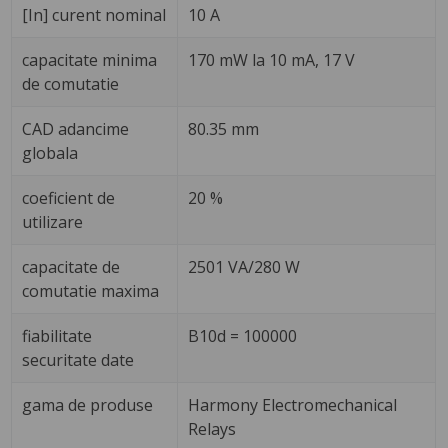
[In] curent nominal
10 A
capacitate minima
170 mW la 10 mA, 17 V
de comutatie
CAD adancime
80.35 mm
globala
coeficient de
20 %
utilizare
capacitate de
2501 VA/280 W
comutatie maxima
fiabilitate
B10d = 100000
securitate date
gama de produse
Harmony Electromechanical
Relays