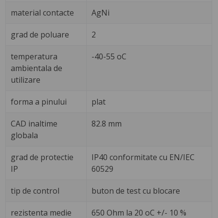
material contacte
AgNi
grad de poluare
2
temperatura
-40-55 oC
ambientala de
utilizare
forma a pinului
plat
CAD inaltime
82.8 mm
globala
grad de protectie
IP40 conformitate cu EN/IEC
IP
60529
tip de control
buton de test cu blocare
rezistenta medie
650 Ohm la 20 oC +/- 10 %