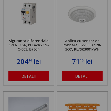
Siguranta diferentiala
Aplica cu senzor de
1P+N, 16A, PFL4-16-1N-
miscare, E27 LED 120-
C-003, Eaton
360', RL/SR3001/WH
204
lei
71
lei
16
15
DETALII
DETALII