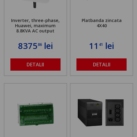
Inverter, three-phase,
Platbanda zincata
Huawei, maximum
4X40
8.8KVA AC output
8375
lei
11
lei
86
41
DETALII
DETALII