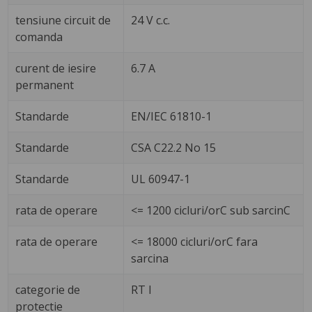
tensiune circuit de
24 V c.c.
comanda
curent de iesire
6.7 A
permanent
Standarde
EN/IEC 61810-1
Standarde
CSA C22.2 No 15
Standarde
UL 60947-1
rata de operare
<= 1200 cicluri/orC sub sarcinC
rata de operare
<= 18000 cicluri/orC fara
sarcina
categorie de
RT I
protectie