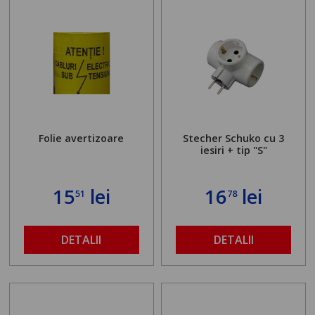
Folie avertizoare
Stecher Schuko cu 3
iesiri + tip "S"
15
lei
16
lei
51
78
DETALII
DETALII