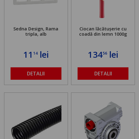
Sedna Design, Rama
Ciocan lăcătușerie cu
tripla, alb
coadă din lemn 1000g
11
lei
134
lei
14
56
DETALII
DETALII