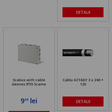
DETALII
Scabox with cable
Cablu ACYAbY 3 x 240 +
sleeves IP55 Scame
120
9
lei
69
DETALII