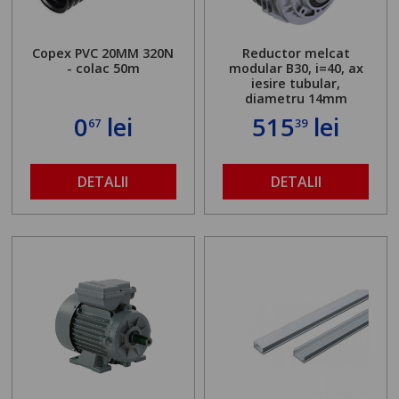
Copex PVC 20MM 320N
Reductor melcat
- colac 50m
modular B30, i=40, ax
iesire tubular,
diametru 14mm
0
lei
515
lei
67
39
DETALII
DETALII