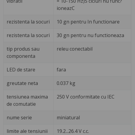
vibratii
= 10-150 Hz)5 cicluri nu func?
ioneazC
rezistenta la socuri
10 gn pentru In functionare
rezistenta la socuri
30 gn pentru nu functioneaza
tip produs sau
releu conectabil
componenta
LED de stare
fara
greutate neta
0.037 kg
tensiunea maxima
250 V conformitate cu IEC
de comutatie
nume serie
miniatural
limite ale tensiunii
19.2...26.4 V c.c.