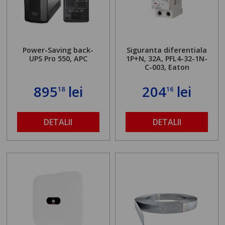
Power-Saving back-
Siguranta diferentiala
UPS Pro 550, APC
1P+N, 32A, PFL4-32-1N-
C-003, Eaton
895
lei
204
lei
18
16
DETALII
DETALII