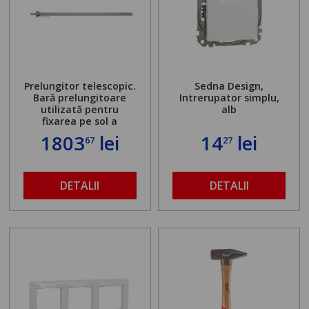
Prelungitor telescopic.
Sedna Design,
Bară prelungitoare
Intrerupator simplu,
utilizată pentru
alb
fixarea pe sol a
standului mașinii de
1803
lei
14
lei
67
27
găurit în locul
buloanelor de
ancorare. Greutate
maximă admisă de 500
DETALII
DETALII
kg și înălțime reglabilă
de la 1,8 la 2,9 m