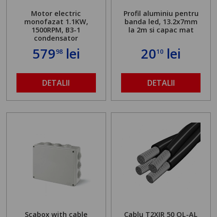
Motor electric
Profil aluminiu pentru
monofazat 1.1KW,
banda led, 13.2x7mm
1500RPM, B3-1
la 2m si capac mat
condensator
579
lei
20
lei
98
10
DETALII
DETALII
Scabox with cable
Cablu T2XIR 50 OL-AL