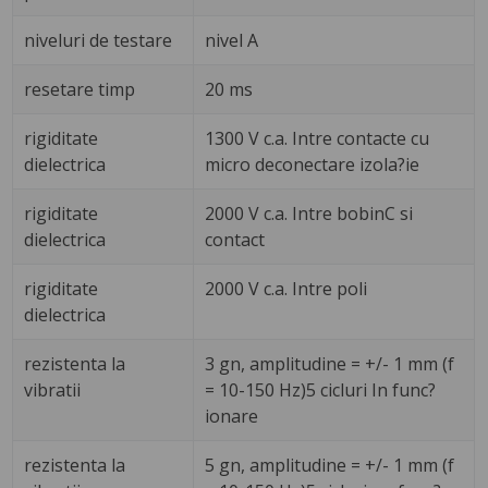
niveluri de testare
nivel A
resetare timp
20 ms
rigiditate
1300 V c.a. Intre contacte cu
dielectrica
micro deconectare izola?ie
rigiditate
2000 V c.a. Intre bobinC si
dielectrica
contact
rigiditate
2000 V c.a. Intre poli
dielectrica
rezistenta la
3 gn, amplitudine = +/- 1 mm (f
vibratii
= 10-150 Hz)5 cicluri In func?
ionare
rezistenta la
5 gn, amplitudine = +/- 1 mm (f