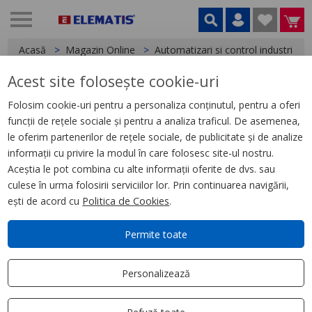
Acasă
Magazin Online
Automatizari si control industrial
Acest site folosește cookie-uri
< Relee
Folosim cookie-uri pentru a personaliza conținutul, pentru a oferi
funcții de rețele sociale și pentru a analiza traficul. De asemenea,
Releu Conectabil Miniatura,
le oferim partenerilor de rețele sociale, de publicitate și de analize
Zelio Rxm, 3 C/O, 24 V C.C., 10 A
informații cu privire la modul în care folosesc site-ul nostru.
Aceștia le pot combina cu alte informații oferite de dvs. sau
culese în urma folosirii serviciilor lor. Prin continuarea navigării,
ești de acord cu
Politica de Cookies
.
Permite toate
Personalizează