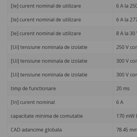
[Ie] curent nominal de utilizare
6 A la 25
[Ie] curent nominal de utilizare
6 A la 27
[Ie] curent nominal de utilizare
8 A la 30
[Ui] tensiune nominala de izolatie
250 V co
[Ui] tensiune nominala de izolatie
300 V co
[Ui] tensiune nominala de izolatie
300 V co
timp de functionare
20 ms
[In] curent nominal
6 A
capacitate minima de comutatie
170 mW l
CAD adancime globala
78.45 m