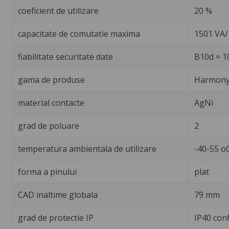
coeficient de utilizare
20 %
capacitate de comutatie maxima
1501 VA
fiabilitate securitate date
B10d = 1
gama de produse
Harmony 
material contacte
AgNi
grad de poluare
2
temperatura ambientala de utilizare
-40-55 o
forma a pinului
plat
CAD inaltime globala
79 mm
grad de protectie IP
IP40 con