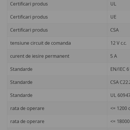
Certificari produs
UL
Certificari produs
UE
Certificari produs
CSA
tensiune circuit de comanda
12 V c.c.
curent de iesire permanent
5 A
Standarde
EN/IEC 6
Standarde
CSA C22.
Standarde
UL 60947
rata de operare
<= 1200 c
rata de operare
<= 18000 