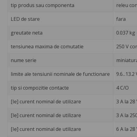
tip produs sau componenta
releu con
LED de stare
fara
greutate neta
0.037 kg
tensiunea maxima de comutatie
250 V co
nume serie
miniatur
limite ale tensiunii nominale de functionare
9.6...13.2 
tip si compozitie contacte
4 C/O
[Ie] curent nominal de utilizare
3 A la 28
[Ie] curent nominal de utilizare
3 A la 25
[Ie] curent nominal de utilizare
6 A la 28