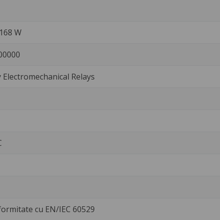
/168 W
00000
Electromechanical Relays
C
formitate cu EN/IEC 60529