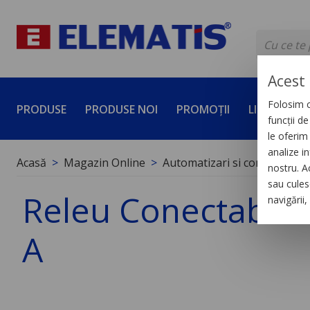
Acest 
Folosim c
PRODUSE
PRODUSE NOI
PROMOȚII
LICHIDĂRI 
funcții d
le oferim 
analize in
Acasă
Magazin Online
Automatizari si control indus
nostru. A
sau culese
Releu Conectabil M
navigării
A