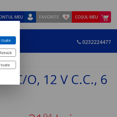
ONTUL MEU
FAVORITE
COȘUL MEU
 toate
0232224477
lizează
 toate
4 C/O, 12 V C.C., 6
94