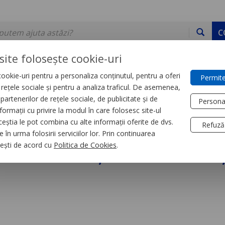
C
site folosește cookie-uri
ookie-uri pentru a personaliza conținutul, pentru a oferi
Permite
DE STOC
SERVICII
DEVINO PARTENER
CONTACT
e rețele sociale și pentru a analiza traficul. De asemenea,
partenerilor de rețele sociale, de publicitate și de
Persona
formații cu privire la modul în care folosesc site-ul
trial
Relee
ceștia le pot combina cu alte informații oferite de dvs.
Refuză
 în urma folosirii serviciilor lor. Prin continuarea
iniatura, Zelio Rxm, 
, ești de acord cu
Politica de Cookies
.