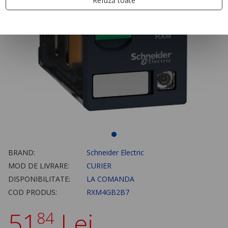
Refuză toate
BRAND:
Schneider Electric
MOD DE LIVRARE:
CURIER
DISPONIBILITATE:
LA COMANDA
COD PRODUS:
RXM4GB2B7
51
Lei
84