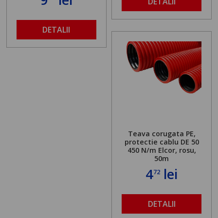
DETALII
DETALII
Teava corugata PE,
protectie cablu DE 50
450 N/m Elcor, rosu,
50m
4
lei
72
DETALII