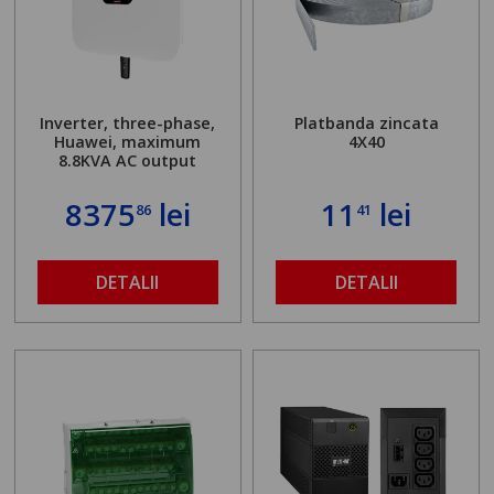
Inverter, three-phase,
Platbanda zincata
Huawei, maximum
4X40
8.8KVA AC output
8375
lei
11
lei
86
41
DETALII
DETALII