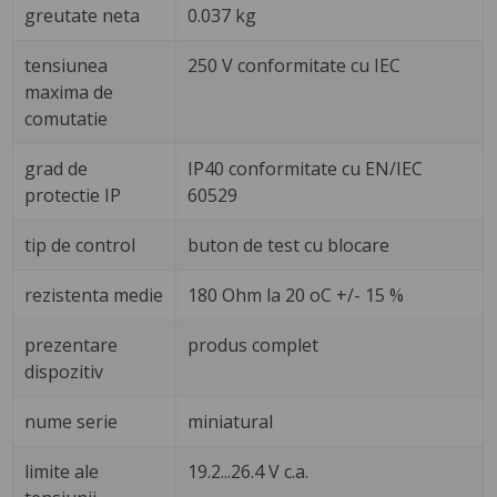
greutate neta
0.037 kg
tensiunea
250 V conformitate cu IEC
maxima de
comutatie
grad de
IP40 conformitate cu EN/IEC
protectie IP
60529
tip de control
buton de test cu blocare
rezistenta medie
180 Ohm la 20 oC +/- 15 %
prezentare
produs complet
dispozitiv
nume serie
miniatural
limite ale
19.2...26.4 V c.a.