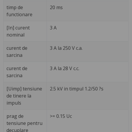
timp de
20 ms
functionare
[In] curent
3 A
nominal
curent de
3 A la 250 V c.a.
sarcina
curent de
3 A la 28 V c.c.
sarcina
[Uimp] tensiune
2.5 kV in timpul 1.2/50 ?s
de tinere la
impuls
prag de
>= 0.15 Uc
tensiune pentru
decuplare