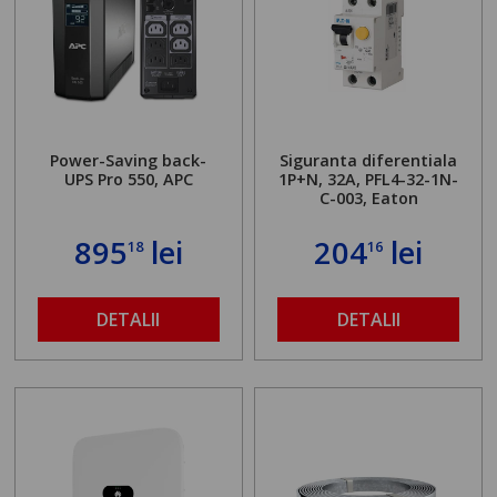
Power-Saving back-
Siguranta diferentiala
UPS Pro 550, APC
1P+N, 32A, PFL4-32-1N-
C-003, Eaton
895
lei
204
lei
18
16
DETALII
DETALII