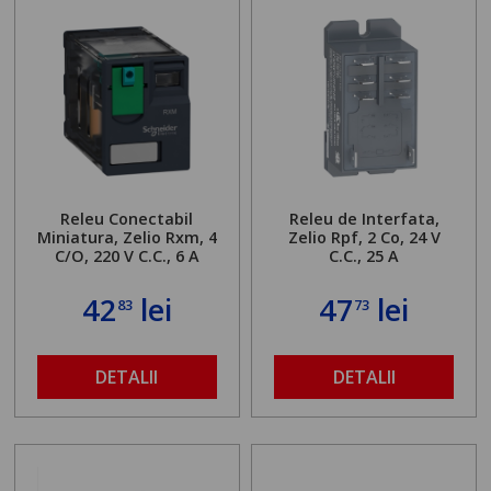
Releu Conectabil
Releu de Interfata,
Miniatura, Zelio Rxm, 4
Zelio Rpf, 2 Co, 24 V
C/O, 220 V C.C., 6 A
C.C., 25 A
42
lei
47
lei
83
73
DETALII
DETALII