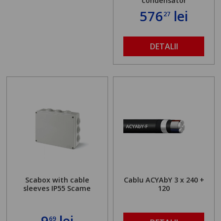
condensator
576
lei
27
DETALII
Scabox with cable
Cablu ACYAbY 3 x 240 +
sleeves IP55 Scame
120
9
lei
69