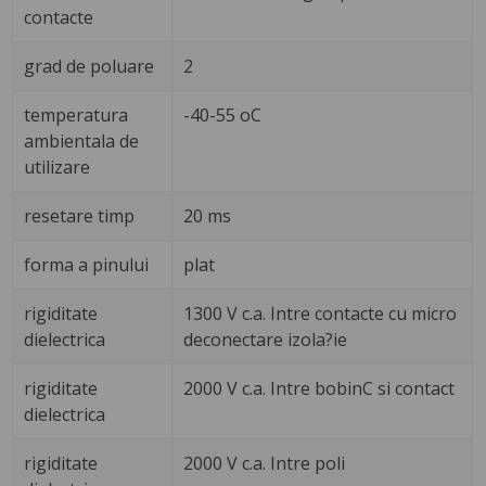
contacte
grad de poluare
2
temperatura
-40-55 oC
ambientala de
utilizare
resetare timp
20 ms
forma a pinului
plat
rigiditate
1300 V c.a. Intre contacte cu micro
dielectrica
deconectare izola?ie
rigiditate
2000 V c.a. Intre bobinC si contact
dielectrica
rigiditate
2000 V c.a. Intre poli