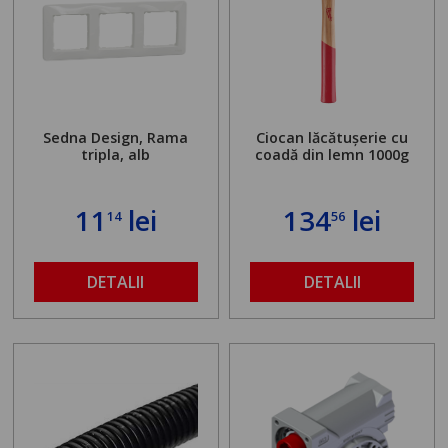
Sedna Design, Rama
Ciocan lăcătușerie cu
tripla, alb
coadă din lemn 1000g
11
lei
134
lei
14
56
DETALII
DETALII