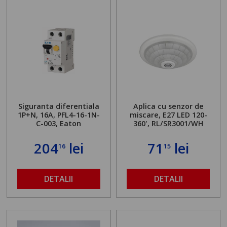
Siguranta diferentiala
Aplica cu senzor de
1P+N, 16A, PFL4-16-1N-
miscare, E27 LED 120-
C-003, Eaton
360', RL/SR3001/WH
204
lei
71
lei
16
15
DETALII
DETALII