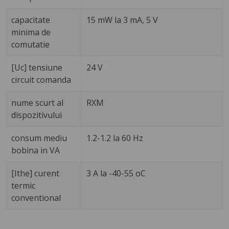
capacitate
15 mW la 3 mA, 5 V
minima de
comutatie
[Uc] tensiune
24 V
circuit comanda
nume scurt al
RXM
dispozitivului
consum mediu
1.2-1.2 la 60 Hz
bobina in VA
[Ithe] curent
3 A la -40-55 oC
termic
conventional