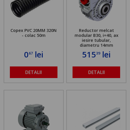
Copex PVC 20MM 320N
Reductor melcat
- colac 50m
modular B30, i=40, ax
iesire tubular,
diametru 14mm
0
lei
515
lei
67
39
DETALII
DETALII