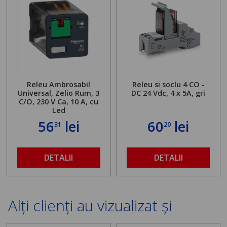
Releu Ambrosabil
Releu si soclu 4 CO -
Universal, Zelio Rum, 3
DC 24 Vdc, 4 x 5A, gri
C/O, 230 V Ca, 10 A, cu
Led
56
lei
60
lei
31
20
DETALII
DETALII
Alți clienți au vizualizat și