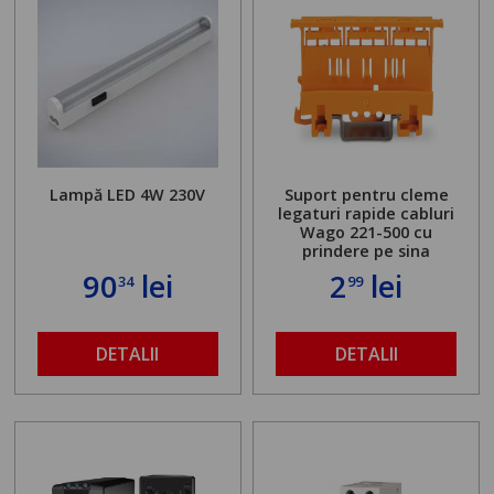
Lampă LED 4W 230V
Suport pentru cleme
legaturi rapide cabluri
Wago 221-500 cu
prindere pe sina
90
lei
2
lei
34
99
DETALII
DETALII