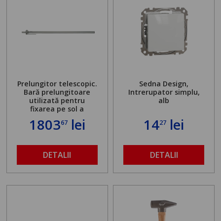
Prelungitor telescopic.
Sedna Design,
Bară prelungitoare
Intrerupator simplu,
utilizată pentru
alb
fixarea pe sol a
standului mașinii de
1803
lei
14
lei
67
27
găurit în locul
buloanelor de
ancorare. Greutate
maximă admisă de 500
DETALII
DETALII
kg și înălțime reglabilă
de la 1,8 la 2,9 m