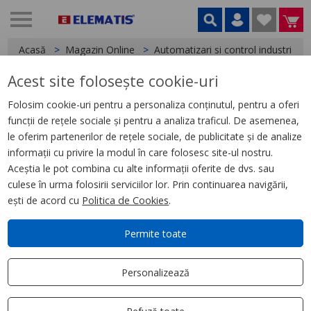
Acasă
Magazin Online
Automatizari si control industrial
Acest site folosește cookie-uri
< Relee
Folosim cookie-uri pentru a personaliza conținutul, pentru a oferi
funcții de rețele sociale și pentru a analiza traficul. De asemenea,
Releu Conectabil Miniatura,
le oferim partenerilor de rețele sociale, de publicitate și de analize
Zelio Rxm, 4 C/O, 24 V C.A., 3 A,
informații cu privire la modul în care folosesc site-ul nostru.
cu Led
Aceștia le pot combina cu alte informații oferite de dvs. sau
culese în urma folosirii serviciilor lor. Prin continuarea navigării,
ești de acord cu
Politica de Cookies
.
Permite toate
Personalizează