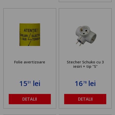
Folie avertizoare
Stecher Schuko cu 3
iesiri + tip "S"
15
lei
16
lei
51
78
DETALII
DETALII