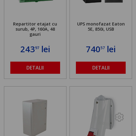
Repartitor etajat cu
UPS monofazat Eaton
surub, 4P, 160A, 48
5E, 850i, USB
gauri
243
lei
740
lei
97
57
DETALII
DETALII