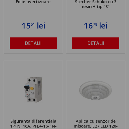
Folie avertizoare
Stecher Schuko cu 3
iesiri + tip "S"
15
lei
16
lei
51
78
DETALII
DETALII
Siguranta diferentiala
Aplica cu senzor de
1P+N, 16A, PFL4-16-1N-
miscare, E27 LED 120-