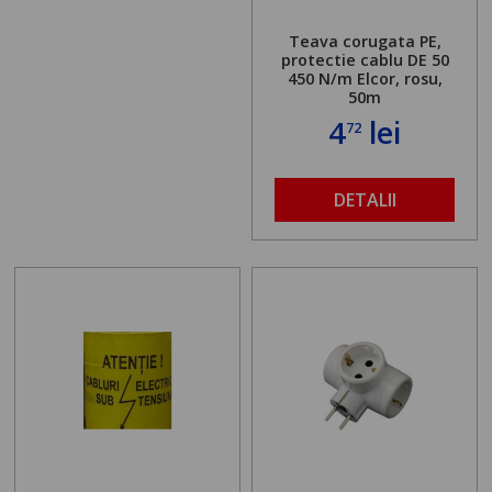
Teava corugata PE,
protectie cablu DE 50
450 N/m Elcor, rosu,
50m
4
lei
72
DETALII