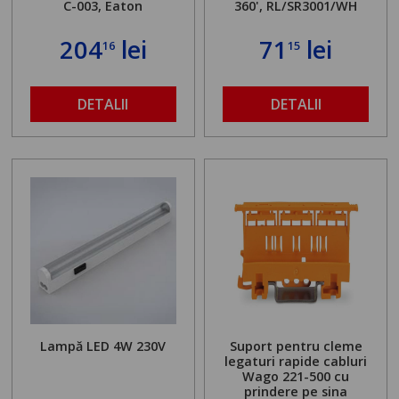
C-003, Eaton
360', RL/SR3001/WH
204
lei
71
lei
16
15
DETALII
DETALII
Lampă LED 4W 230V
Suport pentru cleme
legaturi rapide cabluri
Wago 221-500 cu
prindere pe sina