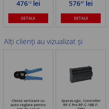
476
lei
576
lei
12
87
DETALII
DETALII
Alți clienți au vizualizat și
Cleste sertizare cu
SpaceLogic, Controller
auto-reglare pentru
RP-C Pro RP-C-16B-F-
pini de capat
230V