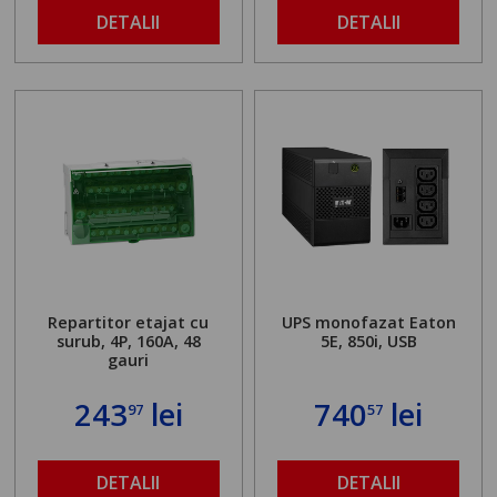
DETALII
DETALII
Repartitor etajat cu
UPS monofazat Eaton
surub, 4P, 160A, 48
5E, 850i, USB
gauri
243
lei
740
lei
97
57
DETALII
DETALII