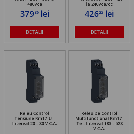
480Vca
la 240Vca/cc
379
lei
426
lei
86
22
DETALII
DETALII
Releu Control
Releu De Control
Tensiune Rm17-U -
Multifunctional Rm17-
Interval 20 - 80 V C.A.
Te - Interval 183 - 528
V C.A.