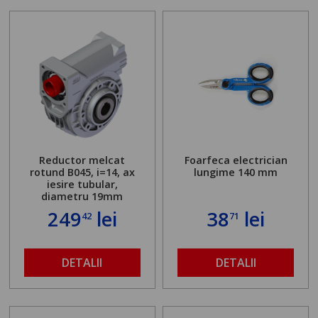
Reductor melcat
Foarfeca electrician
rotund B045, i=14, ax
lungime 140 mm
iesire tubular,
diametru 19mm
249
lei
38
lei
42
71
DETALII
DETALII