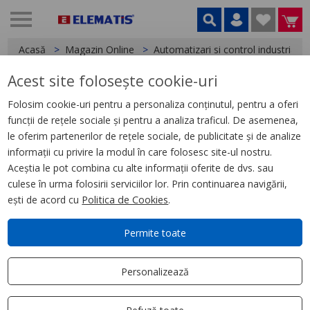
Acasă
Magazin Online
Automatizari si control industrial
Acest site folosește cookie-uri
< Relee
Folosim cookie-uri pentru a personaliza conținutul, pentru a oferi
funcții de rețele sociale și pentru a analiza traficul. De asemenea,
Releu Control Temperatura
le oferim partenerilor de rețele sociale, de publicitate și de analize
Rm35-A - 24 - 240 V C.A./C.C. - 2
informații cu privire la modul în care folosesc site-ul nostru.
No
Aceștia le pot combina cu alte informații oferite de dvs. sau
culese în urma folosirii serviciilor lor. Prin continuarea navigării,
ești de acord cu
Politica de Cookies
.
Permite toate
Personalizează