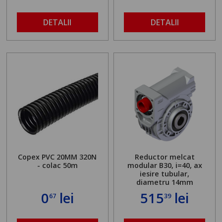
DETALII
DETALII
Copex PVC 20MM 320N
Reductor melcat
- colac 50m
modular B30, i=40, ax
iesire tubular,
diametru 14mm
0
lei
515
lei
67
39