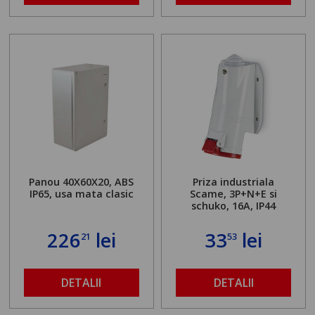
Panou 40X60X20, ABS
Priza industriala
IP65, usa mata clasic
Scame, 3P+N+E si
schuko, 16A, IP44
226
lei
33
lei
21
53
DETALII
DETALII