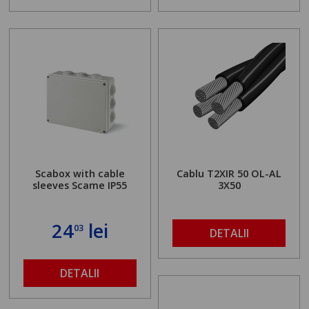
Scabox with cable
Cablu T2XIR 50 OL-AL
sleeves Scame IP55
3X50
24
lei
03
DETALII
DETALII