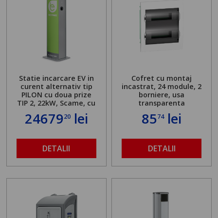
Statie incarcare EV in
Cofret cu montaj
curent alternativ tip
incastrat, 24 module, 2
PILON cu doua prize
borniere, usa
TIP 2, 22kW, Scame, cu
transparenta
server local
24679
lei
85
lei
20
74
DETALII
DETALII