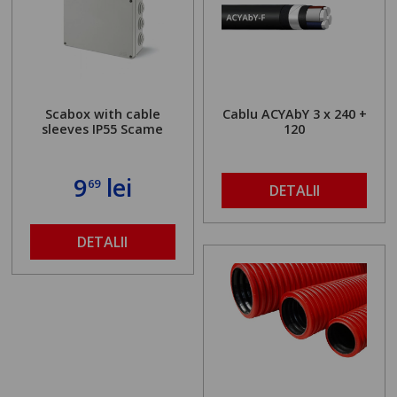
Scabox with cable
Cablu ACYAbY 3 x 240 +
sleeves IP55 Scame
120
9
lei
69
DETALII
DETALII