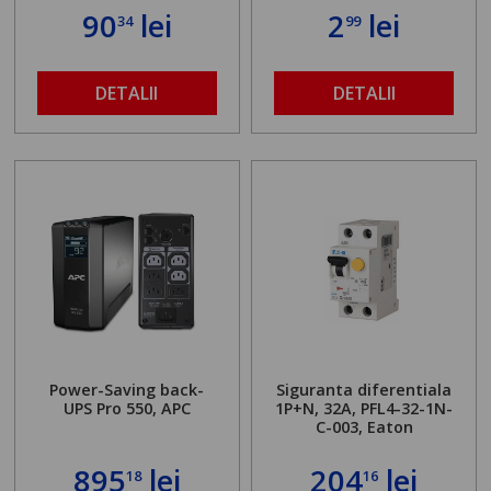
90
lei
2
lei
34
99
DETALII
DETALII
Power-Saving back-
Siguranta diferentiala
UPS Pro 550, APC
1P+N, 32A, PFL4-32-1N-
C-003, Eaton
895
lei
204
lei
18
16