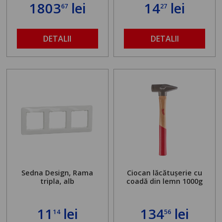
standului mașinii de
1803
lei
14
lei
67
27
găurit în locul
buloanelor de
ancorare. Greutate
maximă admisă de 500
DETALII
DETALII
kg și înălțime reglabilă
de la 1,8 la 2,9 m
Sedna Design, Rama
Ciocan lăcătușerie cu
tripla, alb
coadă din lemn 1000g
11
lei
134
lei
14
56