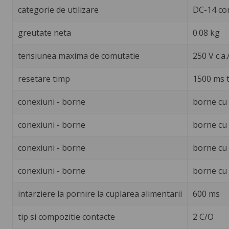
categorie de utilizare
DC-14 co
greutate neta
0.08 kg
tensiunea maxima de comutatie
250 V c.a./
resetare timp
1500 ms 
conexiuni - borne
borne cu 
conexiuni - borne
borne cu 
conexiuni - borne
borne cu s
conexiuni - borne
borne cu 
intarziere la pornire la cuplarea alimentarii
600 ms
tip si compozitie contacte
2 C/O