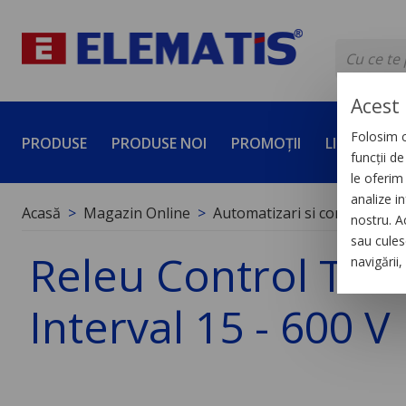
Acest 
Folosim c
PRODUSE
PRODUSE NOI
PROMOȚII
LICHIDĂRI 
funcții d
le oferim 
analize in
Acasă
Magazin Online
Automatizari si control indus
nostru. A
sau culese
Releu Control Ten
navigării
Interval 15 - 600 V