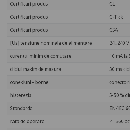
Certificari produs
GL
Certificari produs
C-Tick
Certificari produs
CSA
[Us] tensiune nominala de alimentare
24...240 V
curentul minim de comutare
10 mA la 5
cilclul maxim de masura
30 ms cic
conexiuni - borne
conectori
histerezis
5-50 % di
Standarde
EN/IEC 6
rata de operare
<= 360 ac