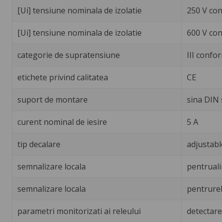
[Ui] tensiune nominala de izolatie
250 V con
[Ui] tensiune nominala de izolatie
600 V con
categorie de supratensiune
III confo
etichete privind calitatea
CE
suport de montare
sina DIN 
curent nominal de iesire
5 A
tip decalare
adjustable
semnalizare locala
pentruali
semnalizare locala
pentrure
parametri monitorizati ai releului
detectar