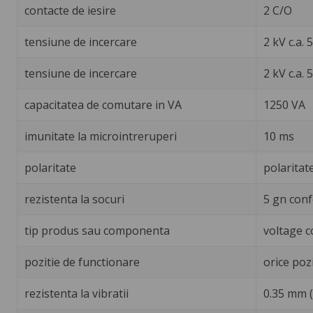
contacte de iesire
2 C/O
tensiune de incercare
2 kV c.a.
tensiune de incercare
2 kV c.a.
capacitatea de comutare in VA
1250 VA
imunitate la microintreruperi
10 ms
polaritate
polaritate
rezistenta la socuri
5 gn conf
tip produs sau componenta
voltage c
pozitie de functionare
orice poz
rezistenta la vibratii
0.35 mm (