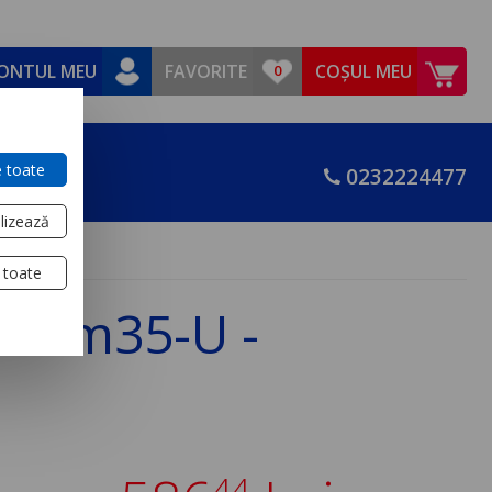
ONTUL MEU
FAVORITE
COȘUL MEU
 toate
0232224477
lizează
 toate
al Rm35-U -
44