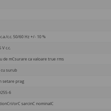
 c.a./c.c. 50/60 Hz +/- 10 %
 V c.c.
lu de mCsurare ca valoare true rms
 cu surub
n setare prag
0255-6
tionCri/orC sarcinC nominalC