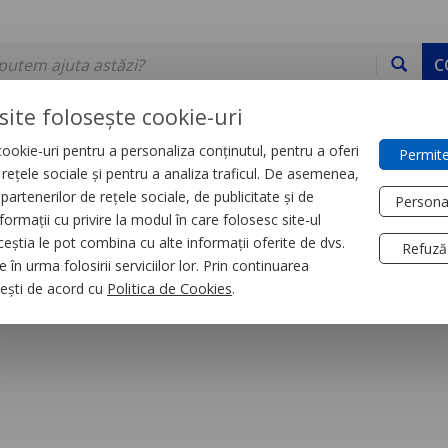
C
site folosește cookie-uri
ookie-uri pentru a personaliza conținutul, pentru a oferi
Permite
DE STOC
SERVICII
DEVINO PARTENER
CONTACT
e rețele sociale și pentru a analiza traficul. De asemenea,
partenerilor de rețele sociale, de publicitate și de
Persona
formații cu privire la modul în care folosesc site-ul
trial
Relee
ceștia le pot combina cu alte informații oferite de dvs.
Refuză
 în urma folosirii serviciilor lor. Prin continuarea
siune Multifunction
, ești de acord cu
Politica de Cookies
.