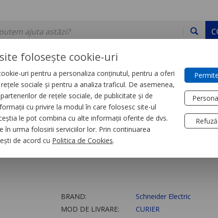
C
site folosește cookie-uri
ookie-uri pentru a personaliza conținutul, pentru a oferi
Permite
DE STOC
SERVICII
DEVINO PARTENER
CONTACT
e rețele sociale și pentru a analiza traficul. De asemenea,
partenerilor de rețele sociale, de publicitate și de
Persona
formații cu privire la modul în care folosesc site-ul
trial
Relee
ceștia le pot combina cu alte informații oferite de dvs.
Refuză
 în urma folosirii serviciilor lor. Prin continuarea
iune Rm17-U - Interv
, ești de acord cu
Politica de Cookies
.
BRAND:
Schneider Electric
MOD DE LIVRARE:
CURIER