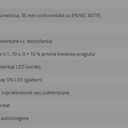
simetrica, 35 mm conformitate cu EN/IEC 60715
imentare c.c. monofazica
 0.1...10 s, 0 + 10 % privind trecerea pragului
mentat LED (verde)
lay ON LED (galben)
e supratensiune sau subtensiune
entat
u autostingere