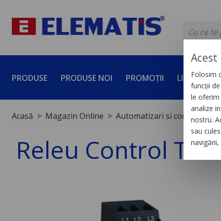
Acest 
Folosim c
PRODUSE
PRODUSE NOI
PROMOȚII
LICHIDĂRI 
funcții d
le oferim 
analize in
Acasă
Magazin Online
Automatizari si control indus
nostru. A
sau culese
Releu Control Tens
navigării