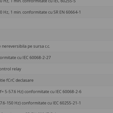
 50 Hz, 1 min. conformitate cu IEC 60255-5
 50 Hz, 1 min. conformitate cu SR EN 60664-1
 nereversibila pe sursa c.c.
ormitate cu IEC 60068-2-27
ontrol relay
itie fCrC declasare
f= 5-57.6 Hz) conformitate cu IEC 60068-2-6
57.6-150 Hz) conformitate cu IEC 60255-21-1