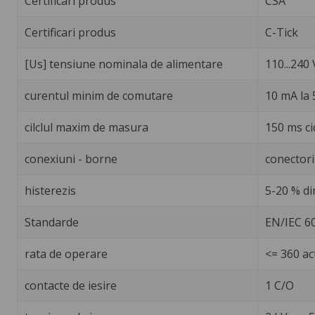
Certificari produs
CSA
Certificari produs
C-Tick
[Us] tensiune nominala de alimentare
110...240 
curentul minim de comutare
10 mA la 5
cilclul maxim de masura
150 ms ci
conexiuni - borne
conectori
histerezis
5-20 % di
Standarde
EN/IEC 6
rata de operare
<= 360 ac
contacte de iesire
1 C/O