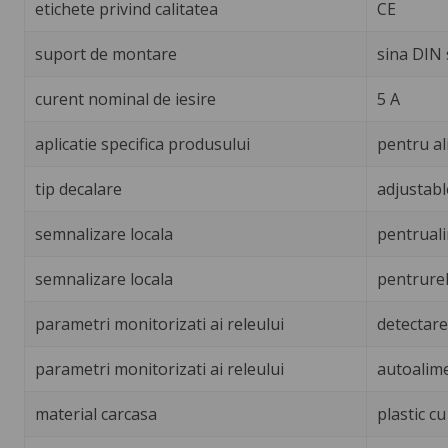
etichete privind calitatea
CE
suport de montare
sina DIN 
curent nominal de iesire
5 A
aplicatie specifica produsului
pentru al
tip decalare
adjustable
semnalizare locala
pentruali
semnalizare locala
pentrure
parametri monitorizati ai releului
detectar
parametri monitorizati ai releului
autoalim
material carcasa
plastic c