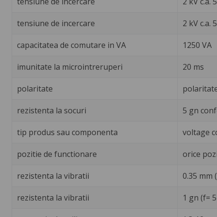
tensiune de incercare
2 kV c.a.
tensiune de incercare
2 kV c.a.
capacitatea de comutare in VA
1250 VA
imunitate la microintreruperi
20 ms
polaritate
polaritate
rezistenta la socuri
5 gn conf
tip produs sau componenta
voltage c
pozitie de functionare
orice poz
rezistenta la vibratii
0.35 mm (
rezistenta la vibratii
1 gn (f= 