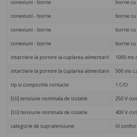
conexiuni - borne
borne cu 
conexiuni - borne
borne cu 
conexiuni - borne
borne cu s
conexiuni - borne
borne cu 
intarziere la pornire la cuplarea alimentarii
1000 ms c
intarziere la pornire la cuplarea alimentarii
500 ms c.
tip si compozitie contacte
1 C/O
[Ui] tensiune nominala de izolatie
250 V con
[Ui] tensiune nominala de izolatie
400 V con
categorie de supratensiune
III confo