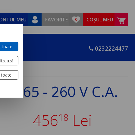
ONTUL MEU
FAVORITE
COȘUL MEU
 toate
0232224477
lizează
 toate
al 65 - 260 V C.A.
456
Lei
18