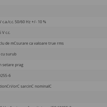
V c.a./c.c. 50/60 Hz +/- 10 %
 V c.c.
clu de mCsurare ca valoare true rms
 cu surub
n setare prag
0255-6
tionCri/orC sarcinC nominalC