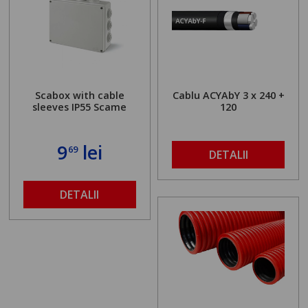
Scabox with cable
Cablu ACYAbY 3 x 240 +
sleeves IP55 Scame
120
9
lei
69
DETALII
DETALII