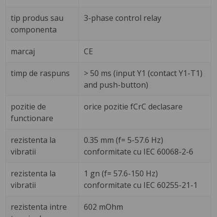
tip produs sau
3-phase control relay
componenta
marcaj
CE
timp de raspuns
> 50 ms (input Y1 (contact Y1-T1)
and push-button)
pozitie de
orice pozitie fCrC declasare
functionare
rezistenta la
0.35 mm (f= 5-57.6 Hz)
vibratii
conformitate cu IEC 60068-2-6
rezistenta la
1 gn (f= 57.6-150 Hz)
vibratii
conformitate cu IEC 60255-21-1
rezistenta intre
602 mOhm