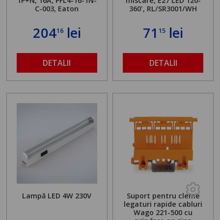
1P+N, 16A, PFL4-16-1N-
miscare, E27 LED 120-
C-003, Eaton
360', RL/SR3001/WH
204
lei
71
lei
16
15
DETALII
DETALII
Lampă LED 4W 230V
Suport pentru cleme
legaturi rapide cabluri
Wago 221-500 cu