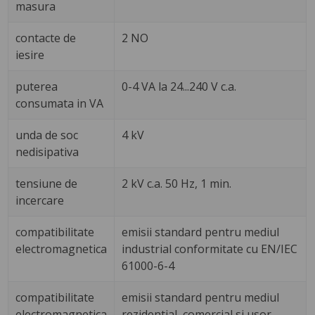
masura
contacte de
2 NO
iesire
puterea
0-4 VA la 24...240 V c.a.
consumata in VA
unda de soc
4 kV
nedisipativa
tensiune de
2 kV c.a. 50 Hz, 1 min.
incercare
compatibilitate
emisii standard pentru mediul
electromagnetica
industrial conformitate cu EN/IEC
61000-6-4
compatibilitate
emisii standard pentru mediul
electromagnetica
rezidential, comercial si usor