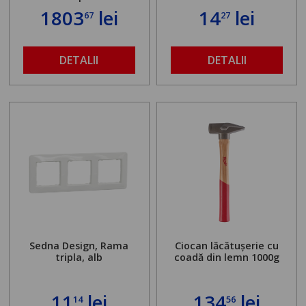
standului mașinii de
1803
lei
14
lei
67
27
găurit în locul
buloanelor de
ancorare. Greutate
maximă admisă de 500
DETALII
DETALII
kg și înălțime reglabilă
de la 1,8 la 2,9 m
Sedna Design, Rama
Ciocan lăcătușerie cu
tripla, alb
coadă din lemn 1000g
11
lei
134
lei
14
56