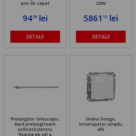
pini de capat
230V
94
lei
5861
lei
38
13
DETALII
DETALII
Prelungitor telescopic.
Sedna Design,
Bară prelungitoare
Intrerupator simplu,
utilizată pentru
alb
fixarea pe sol a