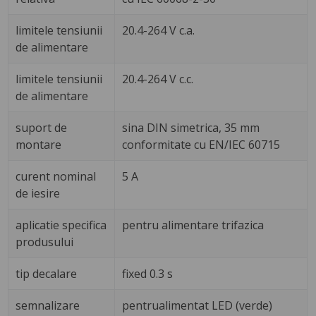
limitele tensiunii
20.4-264 V c.a.
de alimentare
limitele tensiunii
20.4-264 V c.c.
de alimentare
suport de
sina DIN simetrica, 35 mm
montare
conformitate cu EN/IEC 60715
curent nominal
5 A
de iesire
aplicatie specifica
pentru alimentare trifazica
produsului
tip decalare
fixed 0.3 s
semnalizare
pentrualimentat LED (verde)