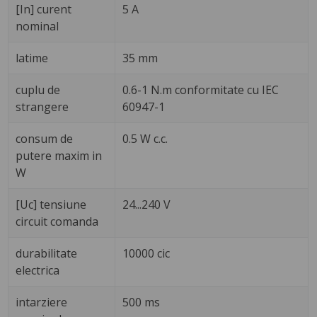
[In] curent
5 A
nominal
latime
35 mm
cuplu de
0.6-1 N.m conformitate cu IEC
strangere
60947-1
consum de
0.5 W c.c.
putere maxim in
W
[Uc] tensiune
24...240 V
circuit comanda
durabilitate
10000 cic
electrica
intarziere
500 ms