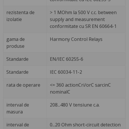
rezistenta de
> 1 MOhm la 500 V c.c. between
izolatie
supply and measurement
conformitate cu SR EN 60664-1
gama de
Harmony Control Relays
produse
Standarde
EN/IEC 60255-6
Standarde
IEC 60034-11-2
rata de operare
<= 360 actionCri/orC sarcinC
nominalC
interval de
208...480 V tensiune c.a.
masura
interval de
0...20 Ohm short-circuit detection