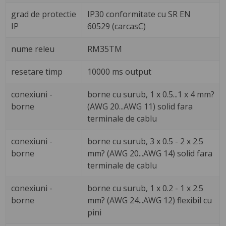
grad de protectie
IP30 conformitate cu SR EN
IP
60529 (carcasC)
nume releu
RM35TM
resetare timp
10000 ms output
conexiuni -
borne cu surub, 1 x 0.5...1 x 4 mm?
borne
(AWG 20...AWG 11) solid fara
terminale de cablu
conexiuni -
borne cu surub, 3 x 0.5 - 2 x 2.5
borne
mm? (AWG 20...AWG 14) solid fara
terminale de cablu
conexiuni -
borne cu surub, 1 x 0.2 - 1 x 2.5
borne
mm? (AWG 24...AWG 12) flexibil cu
pini