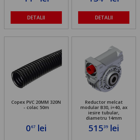
DETALII
DETALII
Copex PVC 20MM 320N
Reductor melcat
- colac 50m
modular B30, i=40, ax
iesire tubular,
diametru 14mm
0
lei
515
lei
67
39