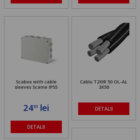
Scabox with cable
Cablu T2XIR 50 OL-AL
sleeves Scame IP55
3X50
24
lei
03
DETALII
DETALII