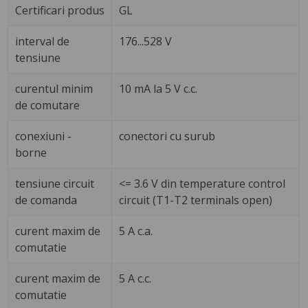
Certificari produs
GL
interval de
176...528 V
tensiune
curentul minim
10 mA la 5 V c.c.
de comutare
conexiuni -
conectori cu surub
borne
tensiune circuit
<= 3.6 V din temperature control
de comanda
circuit (T1-T2 terminals open)
curent maxim de
5 A c.a.
comutatie
curent maxim de
5 A c.c.
comutatie