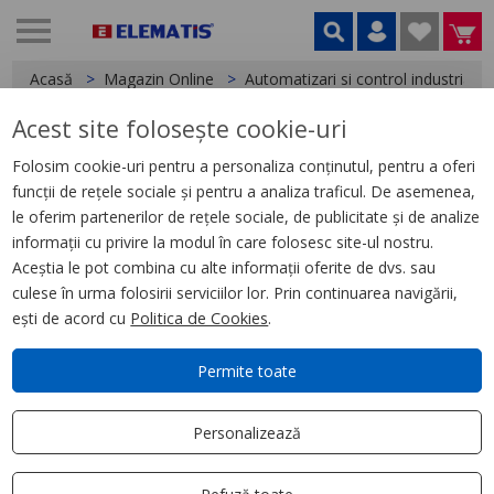
Acasă
Magazin Online
Automatizari si control industrial
Acest site folosește cookie-uri
< Relee
Folosim cookie-uri pentru a personaliza conținutul, pentru a oferi
funcții de rețele sociale și pentru a analiza traficul. De asemenea,
Releu Control Tensiune Si
le oferim partenerilor de rețele sociale, de publicitate și de analize
Temp. Motor - Rm35-T - 24 - 240
informații cu privire la modul în care folosesc site-ul nostru.
V C.A./C.C. - 2 No
Aceștia le pot combina cu alte informații oferite de dvs. sau
culese în urma folosirii serviciilor lor. Prin continuarea navigării,
ești de acord cu
Politica de Cookies
.
Permite toate
Personalizează