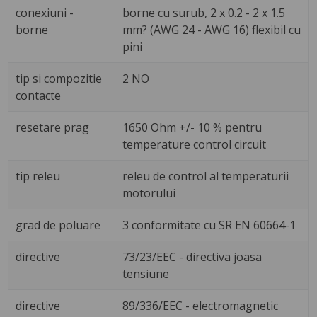
conexiuni -
borne cu surub, 2 x 0.2 - 2 x 1.5
borne
mm? (AWG 24 - AWG 16) flexibil cu
pini
tip si compozitie
2 NO
contacte
resetare prag
1650 Ohm +/- 10 % pentru
temperature control circuit
tip releu
releu de control al temperaturii
motorului
grad de poluare
3 conformitate cu SR EN 60664-1
directive
73/23/EEC - directiva joasa
tensiune
directive
89/336/EEC - electromagnetic