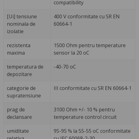
compatibility
[Ui] tensiune
400 V conformitate cu SR EN
nominala de
60664-1
izolatie
rezistenta
1500 Ohm pentru temperature
maxima
sensor la 20 oC
temperatura de
-40-70 oC
depozitare
categorie de
III conformitate cu SR EN 60664-1
supratensiune
prag de
3100 Ohm +/- 10 % pentru
declansare
temperature control circuit
umiditate
95-95 % la 55-55 oC conformitate
relativa
cu IEC 60068-2-30