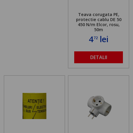
Teava corugata PE,
protectie cablu DE 50
450 N/m Elcor, rosu,
50m
4
lei
72
DETALII