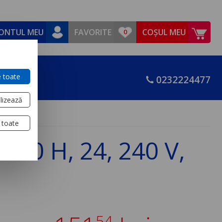
ONTUL MEU
FAVORITE
COȘUL MEU
 toate
0232224477
lizează
 toate
100 H, 24, 240 V,
54