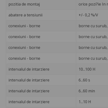
pozitia de montaj
orice pozi?ie In
abatere a tensiunii
+/- 0,2 %/V
conexiuni - borne
borne cu surub, 
conexiuni - borne
borne cu surub, 
conexiuni - borne
borne cu surub, 1
conexiuni - borne
borne cu surub, 2
intervalul de intarziere
10...100 H
intervalul de intarziere
6...60 s
intervalul de intarziere
6...60 min
intervalul de intarziere
1...10 H