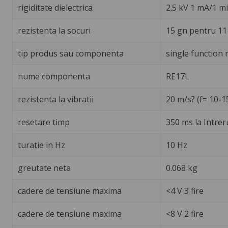
rigiditate dielectrica
2.5 kV 1 mA/1 m
rezistenta la socuri
15 gn pentru 11
tip produs sau componenta
single function 
nume componenta
RE17L
rezistenta la vibratii
20 m/s? (f= 10-1
resetare timp
350 ms la Intrer
turatie in Hz
10 Hz
greutate neta
0.068 kg
cadere de tensiune maxima
<4 V 3 fire
cadere de tensiune maxima
<8 V 2 fire