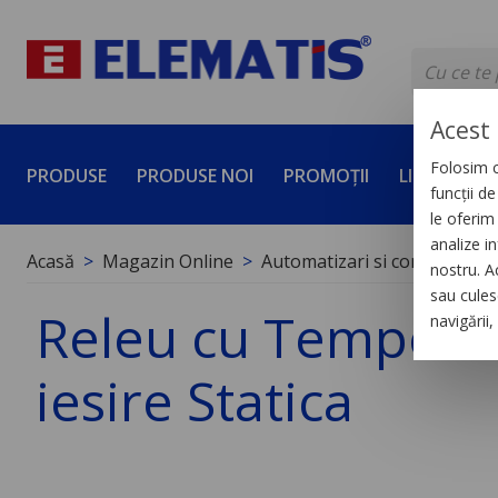
Acest 
Folosim c
PRODUSE
PRODUSE NOI
PROMOȚII
LICHIDĂRI 
funcții d
le oferim 
analize in
Acasă
Magazin Online
Automatizari si control indus
nostru. A
sau culese
Releu cu Temporiza
navigării
iesire Statica