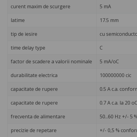
curent maxim de scurgere
5 mA
latime
17.5 mm
tip de iesire
cu semiconducto
time delay type
C
factor de scadere a valorii nominale
5 mA/oC
durabilitate electrica
100000000 cic
capacitate de rupere
0.5 A c.a. confo
capacitate de rupere
0.7 A c.a. la 20 o
frecventa de alimentare
50...60 Hz +/- 5 
precizie de repetare
+/- 0,5 % confor