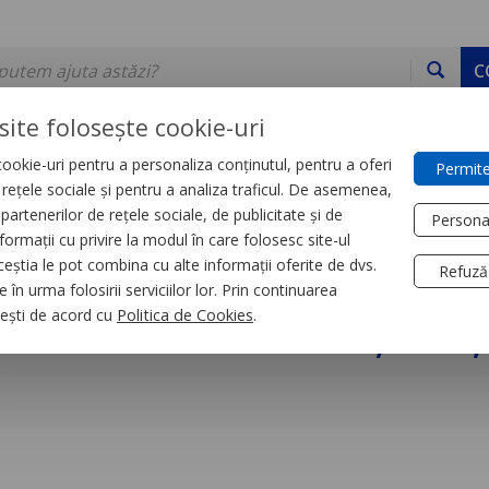
C
site folosește cookie-uri
ookie-uri pentru a personaliza conținutul, pentru a oferi
Permite
DE STOC
SERVICII
DEVINO PARTENER
CONTACT
e rețele sociale și pentru a analiza traficul. De asemenea,
partenerilor de rețele sociale, de publicitate și de
Persona
formații cu privire la modul în care folosesc site-ul
trial
Relee
ceștia le pot combina cu alte informații oferite de dvs.
Refuză
 în urma folosirii serviciilor lor. Prin continuarea
re la Revenire, 1 S, 
, ești de acord cu
Politica de Cookies
.