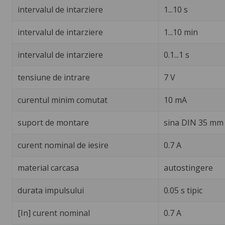
intervalul de intarziere
1...10 s
intervalul de intarziere
1...10 min
intervalul de intarziere
0.1...1 s
tensiune de intrare
7 V
curentul minim comutat
10 mA
suport de montare
sina DIN 35 mm 
curent nominal de iesire
0.7 A
material carcasa
autostingere
durata impulsului
0.05 s tipic
[In] curent nominal
0.7 A