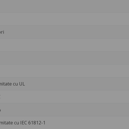
ri
rmitate cu UL
C
%
mitate cu IEC 61812-1