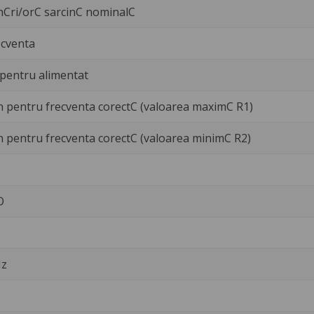
nCri/orC sarcinC nominalC
ecventa
pentru alimentat
 pentru frecventa corectC (valoarea maximC R1)
 pentru frecventa corectC (valoarea minimC R2)
O
Hz