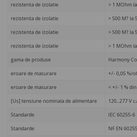
rezistenta de izolatie
> 1 MOhm la
rezistenta de izolatie
> 500 M? la 
rezistenta de izolatie
> 500 M? la 
rezistenta de izolatie
> 1 MOhm la
gama de produse
Harmony Con
eroare de masurare
+/- 0,05 %/o
eroare de masurare
< +/- 1 % di
[Us] tensiune nominala de alimentare
120...277 V c.
Standarde
IEC 60255-6
Standarde
NF EN 60255