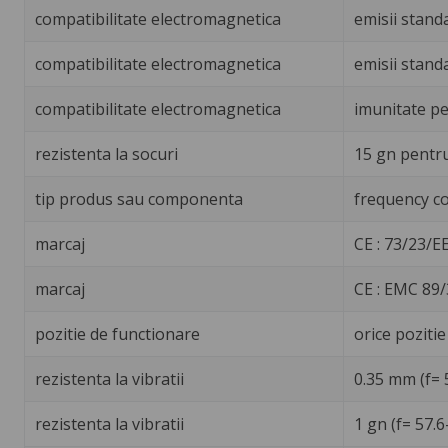
compatibilitate electromagnetica
emisii stand
compatibilitate electromagnetica
emisii stand
compatibilitate electromagnetica
imunitate pe
rezistenta la socuri
15 gn pentru
tip produs sau componenta
frequency co
marcaj
CE : 73/23/E
marcaj
CE : EMC 89
pozitie de functionare
orice poziti
rezistenta la vibratii
0.35 mm (f= 
rezistenta la vibratii
1 gn (f= 57.