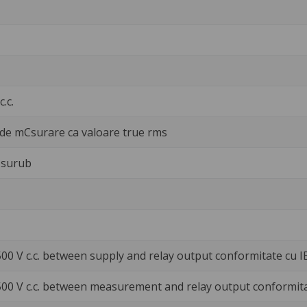
.c.
 de mCsurare ca valoare true rms
 surub
500 V c.c. between supply and relay output conformitate cu 
500 V c.c. between measurement and relay output conformit