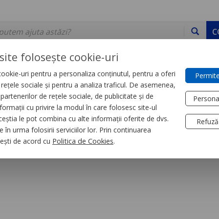
C
site folosește cookie-uri
ookie-uri pentru a personaliza conținutul, pentru a oferi
Permite
DE STOC
SERVICII
DEVINO PARTENER
CONTACT
e rețele sociale și pentru a analiza traficul. De asemenea,
partenerilor de rețele sociale, de publicitate și de
Persona
formații cu privire la modul în care folosesc site-ul
trial
Relee
ceștia le pot combina cu alte informații oferite de dvs.
Refuză
 în urma folosirii serviciilor lor. Prin continuarea
l Frecventei Rm35-Hz
, ești de acord cu
Politica de Cookies
.