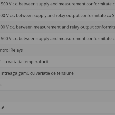
 500 V c.c. between supply and measurement conformitate c
500 V c.c. between supply and relay output conformitate cu 
500 V c.c. between measurement and relay output conformita
 500 V c.c. between supply and measurement conformitate 
trol Relays
C cu variatia temperaturii
n Intreaga gamC cu variatie de tensiune
a.
-6