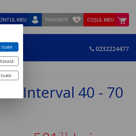
ONTUL MEU
FAVORITE
COȘUL MEU
 toate
0232224477
lizează
 toate
 - Interval 40 - 70
21