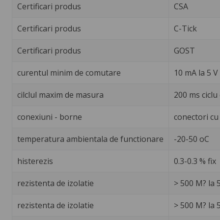
Certificari produs
CSA
Certificari produs
C-Tick
Certificari produs
GOST
curentul minim de comutare
10 mA la 5 V c
cilclul maxim de masura
200 ms ciclu
conexiuni - borne
conectori cu
temperatura ambientala de functionare
-20-50 oC
histerezis
0.3-0.3 % fix
rezistenta de izolatie
> 500 M? la 
rezistenta de izolatie
> 500 M? la 