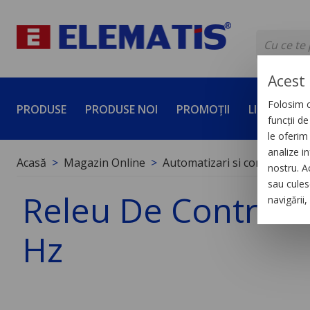
Acest 
Folosim c
PRODUSE
PRODUSE NOI
PROMOȚII
LICHIDĂRI 
funcții d
le oferim 
analize in
Acasă
Magazin Online
Automatizari si control indus
nostru. A
sau culese
Releu De Control A
navigării
Hz